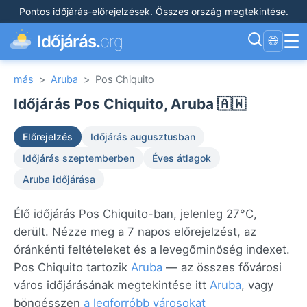
Pontos időjárás-előrejelzések
.
Összes ország megtekintése
.
☰
Időjárás.
org
🌐
más
>
Aruba
>
Pos Chiquito
Időjárás Pos Chiquito, Aruba 🇦🇼
Előrejelzés
Időjárás augusztusban
Időjárás szeptemberben
Éves átlagok
Aruba időjárása
Élő időjárás Pos Chiquito-ban, jelenleg 27°C,
derült. Nézze meg a 7 napos előrejelzést, az
óránkénti feltételeket és a levegőminőség indexet.
Pos Chiquito tartozik
Aruba
— az összes fővárosi
város időjárásának megtekintése itt
Aruba
, vagy
böngésszen
a legforróbb városokat