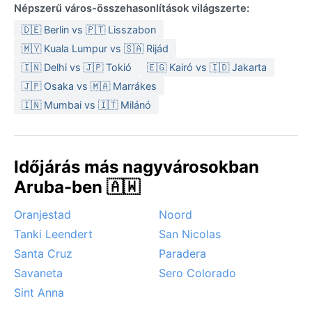
szélálló kabát ajánlott az esti szeles órákra.
Népszerű város-összehasonlítások világszerte:
A legkedvezőbb időszak az utazásra decembertől
🇩🇪 Berlin vs 🇵🇹 Lisszabon
áprilisig tart, amikor a hőmérséklet a legenyhébb, és a
🇲🇾 Kuala Lumpur vs 🇸🇦 Rijád
csapadék is ritkább. Jellemző időjárási jelenség a
🇮🇳 Delhi vs 🇯🇵 Tokió
🇪🇬 Kairó vs 🇮🇩 Jakarta
passzátszél, amely a sziget északi partján erős
🇯🇵 Osaka vs 🇲🇦 Marrákes
hullámokat és szörfözhető vizet teremt, illetve
🇮🇳 Mumbai vs 🇮🇹 Milánó
időnként a Szaharából érkező porral színezi a
naplementét. Pos Chiquito mentes a trópusi viharoktól
és hurrikánoktól, mivel Aruba a Karibi-tenger
hurrikánövezetén kívül esik. A napsütés szinte
Időjárás más nagyvárosokban
mindennapos, a tél is kellemesen meleg.
Aruba-ben 🇦🇼
Oranjestad
Noord
Tanki Leendert
San Nicolas
Santa Cruz
Paradera
Savaneta
Sero Colorado
Sint Anna