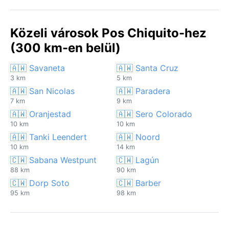
Közeli városok Pos Chiquito-hez
(300 km-en belül)
🇦🇼 Savaneta
🇦🇼 Santa Cruz
3 km
5 km
🇦🇼 San Nicolas
🇦🇼 Paradera
7 km
9 km
🇦🇼 Oranjestad
🇦🇼 Sero Colorado
10 km
10 km
🇦🇼 Tanki Leendert
🇦🇼 Noord
10 km
14 km
🇨🇼 Sabana Westpunt
🇨🇼 Lagún
88 km
90 km
🇨🇼 Dorp Soto
🇨🇼 Barber
95 km
98 km