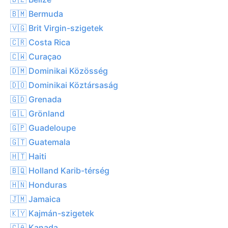
🇧🇲 Bermuda
🇻🇬 Brit Virgin-szigetek
🇨🇷 Costa Rica
🇨🇼 Curaçao
🇩🇲 Dominikai Közösség
🇩🇴 Dominikai Köztársaság
🇬🇩 Grenada
🇬🇱 Grönland
🇬🇵 Guadeloupe
🇬🇹 Guatemala
🇭🇹 Haiti
🇧🇶 Holland Karib-térség
🇭🇳 Honduras
🇯🇲 Jamaica
🇰🇾 Kajmán-szigetek
🇨🇦 Kanada