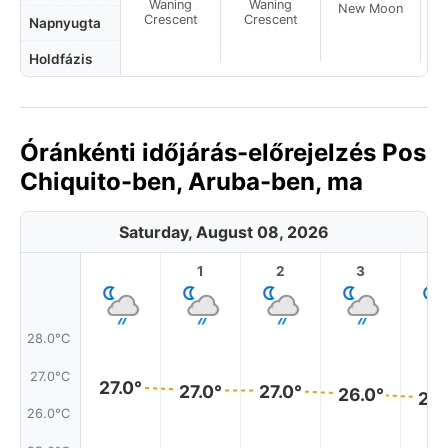
Waning
Waning
New Moon
N
Crescent
Crescent
Napnyugta
Holdfázis
Óránkénti időjárás-előrejelzés Pos
Chiquito-ben, Aruba-ben, ma
Saturday, August 08, 2026
1
2
3
4
28.0°C
27.0°C
27.0°
27.0°
27.0°
26.0°
26.
26.0°C