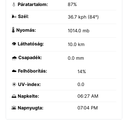
💧
Páratartalom:
87%
🌬️
Szél:
36.7 kph (84°)
🌡️
Nyomás:
1014.0 mb
👁️
Láthatóság:
10.0 km
🌧️
Csapadék:
0.0 mm
☁️
Felhőborítás:
14%
☀️
UV-index:
0.0
🌅
Napkelte:
06:27 AM
🌇
Napnyugta:
07:04 PM