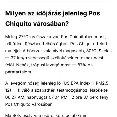
Milyen az időjárás jelenleg Pos
Chiquito városában?
Meleg 27°C-os éjszaka van Pos Chiquitoben most,
felhőtlen. Részben felhős égbolt Pos Chiquito felett
ma éjjel. A hőérzet valamivel magasabb, 30°C. Szeles
— 37 km/h sebességű széllökések érkeznek west
felől. Nehéz, trópusi levegő most — 87%-os
páratartalom.
A levegőminőség jelenleg jó (US EPA index 1, PM2.5
12) — kiváló a szabadtéri testmozgáshoz. Napkelte
06:27 AM, napnyugta 07:04 PM: 12 óra 37 perc fény
Pos Chiquito városában.
Ma 40% esély van esőre, körülbelül 0 mm