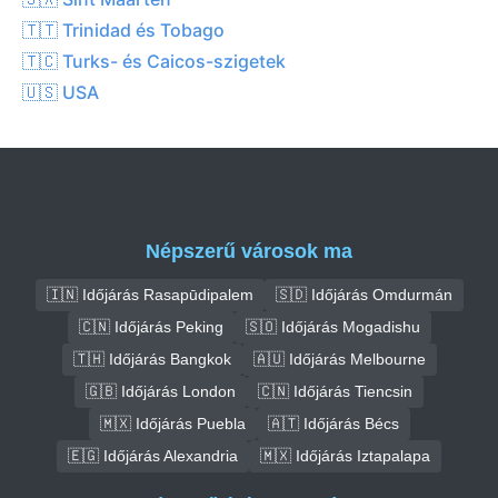
🇹🇹 Trinidad és Tobago
🇹🇨 Turks- és Caicos-szigetek
🇺🇸 USA
Népszerű városok ma
🇮🇳 Időjárás Rasapūdipalem
🇸🇩 Időjárás Omdurmán
🇨🇳 Időjárás Peking
🇸🇴 Időjárás Mogadishu
🇹🇭 Időjárás Bangkok
🇦🇺 Időjárás Melbourne
🇬🇧 Időjárás London
🇨🇳 Időjárás Tiencsin
🇲🇽 Időjárás Puebla
🇦🇹 Időjárás Bécs
🇪🇬 Időjárás Alexandria
🇲🇽 Időjárás Iztapalapa