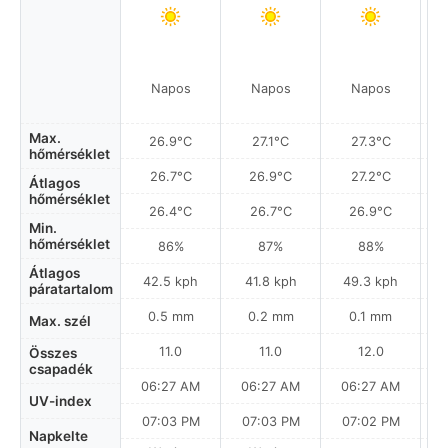
Napos
Napos
Napos
Max.
26.9°C
27.1°C
27.3°C
hőmérséklet
26.7°C
26.9°C
27.2°C
Átlagos
hőmérséklet
26.4°C
26.7°C
26.9°C
Min.
hőmérséklet
86%
87%
88%
Átlagos
42.5 kph
41.8 kph
49.3 kph
páratartalom
0.5 mm
0.2 mm
0.1 mm
Max. szél
11.0
11.0
12.0
Összes
csapadék
06:27 AM
06:27 AM
06:27 AM
UV-index
07:03 PM
07:03 PM
07:02 PM
Napkelte