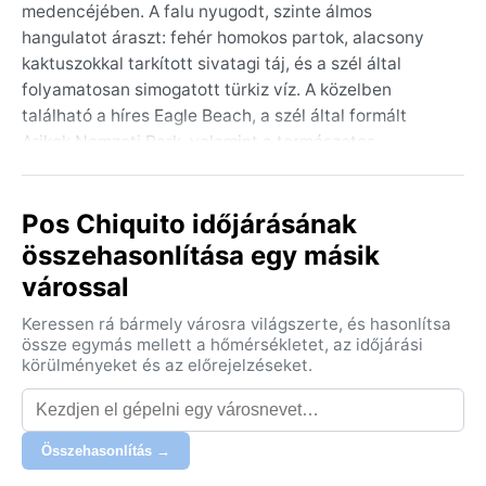
medencéjében. A falu nyugodt, szinte álmos
hangulatot áraszt: fehér homokos partok, alacsony
kaktuszokkal tarkított sivatagi táj, és a szél által
folyamatosan simogatott türkiz víz. A közelben
található a híres Eagle Beach, a szél által formált
Arikok Nemzeti Park, valamint a természetes
medencék, a Conchi. A sziget belső része kopár,
sziklás, a part mentén pedig szerény házikók és helyi
Pos Chiquito időjárásának
éttermek sorakoznak.
összehasonlítása egy másik
Aruba éghajlata a Köppen-rendszer szerint BWh, azaz
várossal
forró sivatagi klíma. A hőmérséklet egész évben alig
ingadozik: nyáron 32 °C körül, télen 28–30 °C. A
Keressen rá bármely városra világszerte, és hasonlítsa
csapadék rendkívül csekély, évente átlagosan 400
össze egymás mellett a hőmérsékletet, az időjárási
milliméter, ami főként október és január között hullik,
körülményeket és az előrejelzéseket.
gyors záporok formájában. A páratartalom magas, de
az állandó passzátszelek kellemesen enyhítik a
hőséget. Csomagoláshoz könnyű pamutruházat,
Összehasonlítás →
széles karimájú kalap, erős naptej és egy vékony