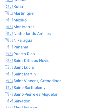
🇨🇺 Kuba
🇲🇶 Martinique
🇲🇽 Mexikó
🇲🇸 Montserrat
🇳🇱 Netherlands Antilles
🇳🇮 Nikaragua
🇵🇦 Panama
🇵🇷 Puerto Rico
🇰🇳 Saint Kitts és Nevis
🇱🇨 Saint Lucia
🇲🇫 Saint Martin
🇻🇨 Saint Vincent, Grenadines
🇧🇱 Saint-Barthélemy
🇵🇲 Saint-Pierre és Miquelon
🇸🇻 Salvador
🇸🇽 Sint Maarten