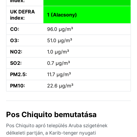
index:
UK DEFRA
1 (Alacsony)
index:
CO:
96.0 µg/m³
O3:
51.0 µg/m³
NO2:
1.0 µg/m³
SO2:
0.7 µg/m³
PM2.5:
11.7 µg/m³
PM10:
22.6 µg/m³
Pos Chiquito bemutatása
Pos Chiquito apró település Aruba szigetének
délkeleti partján, a Karib-tenger nyugati