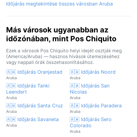
Időjárás megtekintése összes városban Aruba
Más városok ugyanabban az
időzónában, mint Pos Chiquito
Ezek a városok Pos Chiquito helyi idejét osztják meg
(America/Aruba) — hasznos hívások ütemezéséhez
vagy nappali órák összehasonlításához.
🇦🇼 Időjárás Oranjestad
🇦🇼 Időjárás Noord
Aruba
Aruba
🇦🇼 Időjárás Tanki
🇦🇼 Időjárás San
Leendert
Nicolas
Aruba
Aruba
🇦🇼 Időjárás Santa Cruz
🇦🇼 Időjárás Paradera
Aruba
Aruba
🇦🇼 Időjárás Savaneta
🇦🇼 Időjárás Sero
Colorado
Aruba
Aruba