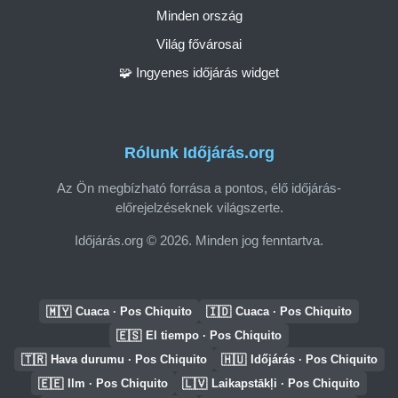
Minden ország
Világ fővárosai
🧩 Ingyenes időjárás widget
Rólunk Időjárás.org
Az Ön megbízható forrása a pontos, élő időjárás-
előrejelzéseknek világszerte.
Időjárás.org © 2026. Minden jog fenntartva.
🇲🇾
🇮🇩
Cuaca · Pos Chiquito
Cuaca · Pos Chiquito
🇪🇸
El tiempo · Pos Chiquito
🇹🇷
🇭🇺
Hava durumu · Pos Chiquito
Időjárás · Pos Chiquito
🇪🇪
🇱🇻
Ilm · Pos Chiquito
Laikapstākļi · Pos Chiquito