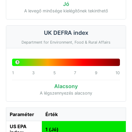
Jó
A levegő minősége kielégítőnek tekinthető
UK DEFRA index
Department for Environment, Food & Rural Affairs
1
1
3
5
7
9
10
Alacsony
A légszennyezés alacsony
Paraméter
Érték
US EPA
1 (Jó)