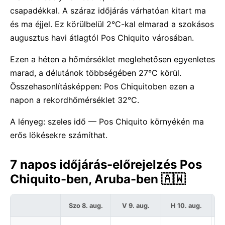
csapadékkal. A száraz időjárás várhatóan kitart ma
és ma éjjel. Ez körülbelül 2°C-kal elmarad a szokásos
augusztus havi átlagtól Pos Chiquito városában.
Ezen a héten a hőmérséklet meglehetősen egyenletes
marad, a délutánok többségében 27°C körül.
Összehasonlításképpen: Pos Chiquitoben ezen a
napon a rekordhőmérséklet 32°C.
A lényeg: szeles idő — Pos Chiquito környékén ma
erős lökésekre számíthat.
7 napos időjárás-előrejelzés Pos
Chiquito-ben, Aruba-ben 🇦🇼
Szo 8. aug.
V 9. aug.
H 10. aug.
K