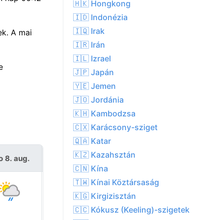
🇭🇰 Hongkong
🇮🇩 Indonézia
🇮🇶 Irak
ek. A mai
🇮🇷 Irán
🇮🇱 Izrael
e
🇯🇵 Japán
🇾🇪 Jemen
🇯🇴 Jordánia
🇰🇭 Kambodzsa
🇨🇽 Karácsony-sziget
🇶🇦 Katar
🇰🇿 Kazahsztán
o 8. aug.
V 9. aug.
🇨🇳 Kína
🇹🇼 Kínai Köztársaság
🇰🇬 Kirgizisztán
🇨🇨 Kókusz (Keeling)-szigetek