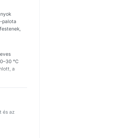
ányok
n-palota
 festenek,
a
heves
20–30 °C
lott, a
lisak a
edig
m érik el
t és az