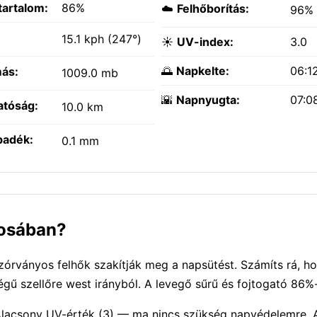
tartalom:
86%
☁️
Felhőborítás:
96%
:
15.1 kph (247°)
☀️
UV-index:
3.0
🌅
Napkelte:
06:1
ás:
1009.0 mb
🌇
Napnyugta:
07:0
atóság:
10.0 km
padék:
0.1 mm
rosában?
zórványos felhők szakítják meg a napsütést. Számíts rá, ho
gű szellőre west irányból. A levegő sűrű és fojtogató 86%-
. Alacsony UV-érték (3) — ma nincs szükség napvédelemre. 