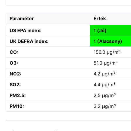
Paraméter
Érték
US EPA index:
1 (Jó)
UK DEFRA index:
1 (Alacsony)
CO:
156.0 µg/m³
O3:
51.0 µg/m³
NO2:
4.2 µg/m³
SO2:
4.4 µg/m³
PM2.5:
2.5 µg/m³
PM10:
3.2 µg/m³