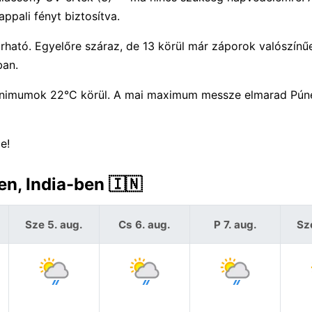
ppali fényt biztosítva.
rható. Egyelőre száraz, de 13 körül már záporok valószínű
ban.
inimumok 22°C körül. A mai maximum messze elmarad Pún
e!
en, India-ben 🇮🇳
Sze 5. aug.
Cs 6. aug.
P 7. aug.
Sz