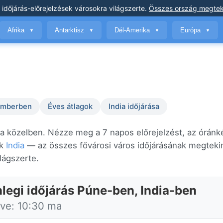
 időjárás-előrejelzések
városokra világszerte
.
Összes ország megtek
Afrika
Antarktisz
Dél-Amerika
Európa
▼
▼
▼
▼
temberben
Éves átlagok
India időjárása
 a közelben. Nézze meg a 7 napos előrejelzést, az óránk
ik
India
— az összes fővárosi város időjárásának megtekin
ilágszerte.
nlegi időjárás Púne-ben, India-ben
tve: 10:30 ma