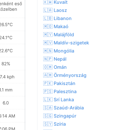
🇰🇼 Kuvait
enként eső
Helyenként eső
közelben
a közelben
🇱🇦 Laosz
🇱🇧 Libanon
26.5°C
26.3°C
🇲🇴 Makaó
🇲🇾 Malájföld
24.1°C
23.5°C
🇲🇻 Maldív-szigetek
22.6°C
22.3°C
🇲🇳 Mongólia
🇳🇵 Nepál
82%
83%
🇴🇲 Omán
🇦🇲 Örményország
7.4 kph
25.9 kph
🇵🇰 Pakisztán
1.1 mm
0.8 mm
🇵🇸 Palesztina
🇱🇰 Srí Lanka
6.0
6.0
🇸🇦 Szaúd-Arábia
🇸🇬 Szingapúr
6:14 AM
06:14 AM
🇸🇾 Szíria
7:06 PM
07:05 PM