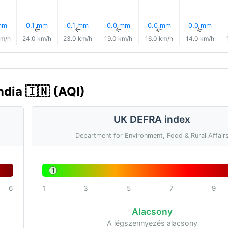
mm
0.1 mm
0.1 mm
0.0 mm
0.0 mm
0.0 mm
↑
↑
↑
↑
↑
↑
km/h
24.0 km/h
23.0 km/h
19.0 km/h
16.0 km/h
14.0 km/h
ndia 🇮🇳 (AQI)
UK DEFRA index
Department for Environment, Food & Rural Affair
1
6
1
3
5
7
9
Alacsony
A légszennyezés alacsony