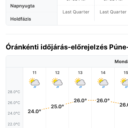
Napnyugta
Last Quarter
Last Quarter
Holdfázis
Óránkénti időjárás-előrejelzés Púne
Monda
11
12
13
14
1
28.0°C
26.0°
26.0°
26.0°C
26.
25.0°
24.0°
24.0°C
22.0°C