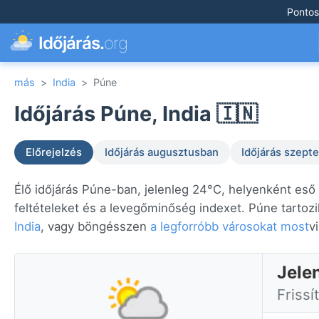
Pontos
Időjárás.
org
más
>
India
>
Púne
Időjárás Púne, India 🇮🇳
Előrejelzés
Időjárás augusztusban
Időjárás szep
Élő időjárás Púne-ban, jelenleg 24°C, helyenként eső
feltételeket és a levegőminőség indexet. Púne tartoz
India
, vagy böngésszen
a legforróbb városokat most
v
Jele
Frissí