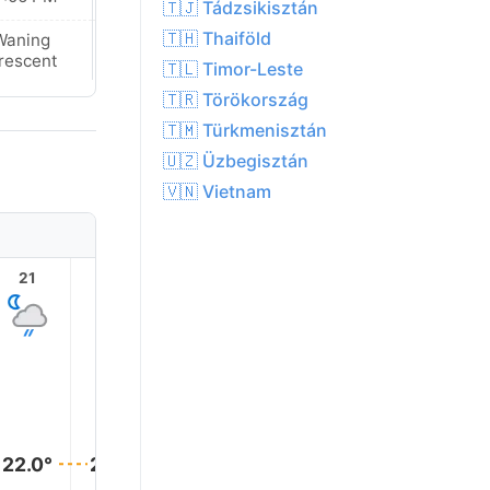
🇹🇯 Tádzsikisztán
🇹🇭 Thaiföld
Waning
Waning
rescent
Crescent
🇹🇱 Timor-Leste
🇹🇷 Törökország
🇹🇲 Türkmenisztán
🇺🇿 Üzbegisztán
🇻🇳 Vietnam
21
22
23
1
2
22.0°
22.0°
22.0°
22.0°
22.0°
22.0°