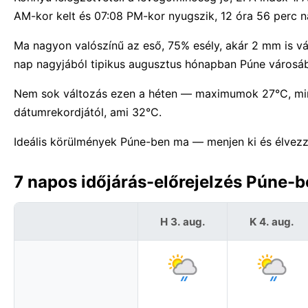
AM-kor kelt és 07:08 PM-kor nyugszik, 12 óra 56 perc na
Ma nagyon valószínű az eső, 75% esély, akár 2 mm is vá
nap nagyjából tipikus augusztus hónapban Púne városá
Nem sok változás ezen a héten — maximumok 27°C, m
dátumrekordjától, ami 32°C.
Ideális körülmények Púne-ben ma — menjen ki és élvezz
7 napos időjárás-előrejelzés Púne-b
H 3. aug.
K 4. aug.