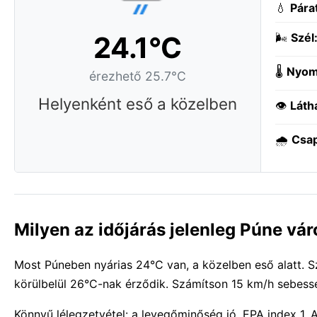
💧
Pára
24.1°C
🌬️
Szél
🌡️
Nyom
érezhető 25.7°C
Helyenként eső a közelben
👁️
Láth
🌧️
Csa
Milyen az időjárás jelenleg Púne vá
Most Púneben nyárias 24°C van, a közelben eső alatt. S
körülbelül 26°C-nak érződik. Számítson 15 km/h sebessé
Könnyű lélegzetvétel: a levegőminőség jó, EPA index 1