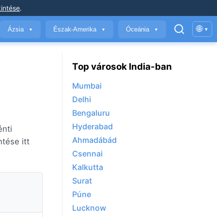
intése
.
🌐
Ázsia
Észak-Amerika
Óceánia
▾
▼
▼
▼
Top városok India-ban
Mumbai
Delhi
Bengaluru
Hyderabad
énti
Ahmadábád
tése itt
Csennai
Kalkutta
Surat
Púne
Lucknow