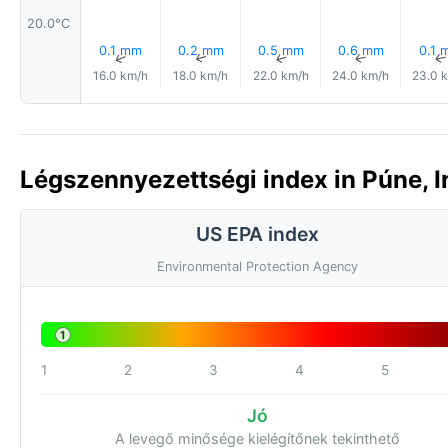
20.0°C
0.1 mm
0.2 mm
0.5 mm
0.6 mm
0.1 
↑
↑
↑
↑
16.0 km/h
18.0 km/h
22.0 km/h
24.0 km/h
23.0 
Légszennyezettségi index in Púne, I
US EPA index
Environmental Protection Agency
1
1
2
3
4
5
Jó
A levegő minősége kielégítőnek tekinthető