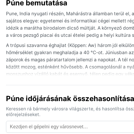
Púne bemutatása
Pune, India nyugati részén, Mahárástra államban terül el
sajátos elegye: egyetemei és informatikai cégei mellett r
idézik a marátha birodalom dicső múltját. A környező dombo
a város pezsgő piacai és utcai ételei pedig a helyi kultúra 
A trópusi szavanna éghajlat (Köppen: Aw) három jól elkülönü
hőmérséklet gyakran meghaladja a 40 °C-ot. Júniusban az
záporok és magas páratartalom jellemzi a napokat. A tél 
között mozog, esténként hűvösebb. A csomagolásnál a nyá
monszunhoz vízálló kabát és esernyő, télen pedig egy vékon
Az utazás szempontjából a legkellemesebb időszak a tél, n
város felfedezésére. A monszun okozta áradások helyenké
Púne időjárásának összehasonlítása
megterhelőek. A tél elején előforduló reggeli köd enyhíti a
ezt a vidéket, a forró és párás nyár után viszont a mons
Keressen rá bármely városra világszerte, és hasonlítsa ös
előrejelzéseket.