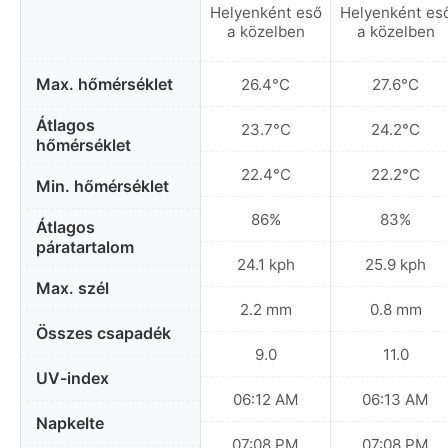
Helyenként eső
Helyenként es
a közelben
a közelben
Max. hőmérséklet
26.4°C
27.6°C
Átlagos
23.7°C
24.2°C
hőmérséklet
22.4°C
22.2°C
Min. hőmérséklet
86%
83%
Átlagos
páratartalom
24.1 kph
25.9 kph
Max. szél
2.2 mm
0.8 mm
Összes csapadék
9.0
11.0
UV-index
06:12 AM
06:13 AM
Napkelte
07:08 PM
07:08 PM