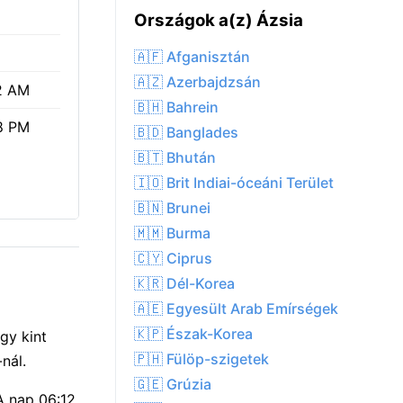
Országok a(z) Ázsia
🇦🇫 Afganisztán
🇦🇿 Azerbajdzsán
2 AM
🇧🇭 Bahrein
8 PM
🇧🇩 Banglades
🇧🇹 Bhután
🇮🇴 Brit Indiai-óceáni Terület
🇧🇳 Brunei
🇲🇲 Burma
🇨🇾 Ciprus
🇰🇷 Dél-Korea
🇦🇪 Egyesült Arab Emírségek
🇰🇵 Észak-Korea
gy kint
🇵🇭 Fülöp-szigetek
nál.
🇬🇪 Grúzia
A nap 06:12