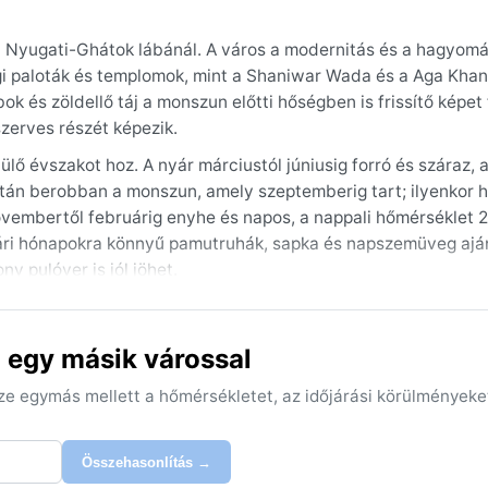
, a Nyugati-Ghátok lábánál. A város a modernitás és a hagyom
égi paloták és templomok, mint a Shaniwar Wada és a Aga Kha
k és zöldellő táj a monszun előtti hőségben is frissítő képet
szerves részét képezik.
lő évszakot hoz. A nyár márciustól júniusig forró és száraz, 
tán berobban a monszun, amely szeptemberig tart; ilyenkor 
novembertől februárig enyhe és napos, a nappali hőmérséklet 
ri hónapokra könnyű pamutruhák, sapka és napszemüveg aján
y pulóver is jól jöhet.
ovembertől februárig, amikor a napfényes, száraz napok ideá
nt komoly fennakadásokat okozhatnak, a nyári hőhullámok p
 egy másik várossal
 látótávolságot, de ritkán zavarja a közlekedést. Hurrikánok ne
zun megkönnyebbülést hoz.
sze egymás mellett a hőmérsékletet, az időjárási körülményeke
Összehasonlítás →