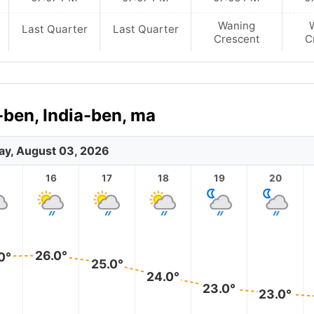
Waning
Last Quarter
Last Quarter
Crescent
C
-ben, India-ben, ma
y, August 03, 2026
5
16
17
18
19
20
26.0°
0°
25.0°
24.0°
23.0°
23.0°