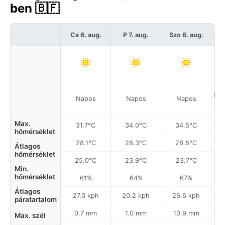
ben 🇧🇫
Cs 6. aug.
P 7. aug.
Szo 8. aug.
Hel
Napos
Napos
Napos
a
Max.
31.7°C
34.0°C
34.5°C
hőmérséklet
28.1°C
28.3°C
28.5°C
Átlagos
hőmérséklet
25.0°C
23.9°C
23.7°C
Min.
hőmérséklet
61%
64%
67%
Átlagos
27.0 kph
20.2 kph
26.6 kph
páratartalom
0.7 mm
1.0 mm
10.9 mm
Max. szél