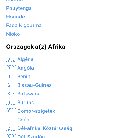
Pouytenga
Houndé
Fada N'gourma
Nioko I
Országok a(z) Afrika
🇩🇿 Algéria
🇦🇴 Angóla
🇧🇯 Benin
🇬🇼 Bissau-Guinea
🇧🇼 Botswana
🇧🇮 Burundi
🇰🇲 Comor-szigetek
🇹🇩 Csád
🇿🇦 Dél-afrikai Köztársaság
🇸🇸 Dél-Szudán