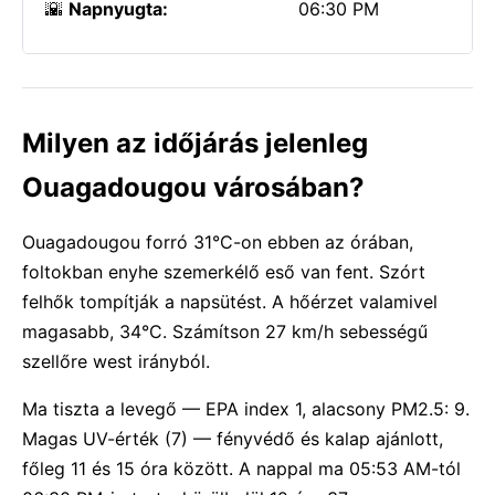
🌇
Napnyugta:
06:30 PM
Milyen az időjárás jelenleg
Ouagadougou városában?
Ouagadougou forró 31°C-on ebben az órában,
foltokban enyhe szemerkélő eső van fent. Szórt
felhők tompítják a napsütést. A hőérzet valamivel
magasabb, 34°C. Számítson 27 km/h sebességű
szellőre west irányból.
Ma tiszta a levegő — EPA index 1, alacsony PM2.5: 9.
Magas UV-érték (7) — fényvédő és kalap ajánlott,
főleg 11 és 15 óra között. A nappal ma 05:53 AM-tól