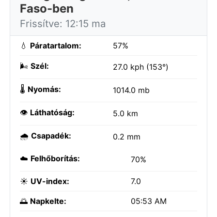
Faso-ben
Frissítve: 12:15 ma
💧
Páratartalom:
57%
🌬️
Szél:
27.0 kph (153°)
🌡️
Nyomás:
1014.0 mb
👁️
Láthatóság:
5.0 km
🌧️
Csapadék:
0.2 mm
☁️
Felhőborítás:
70%
☀️
UV-index:
7.0
🌅
Napkelte:
05:53 AM