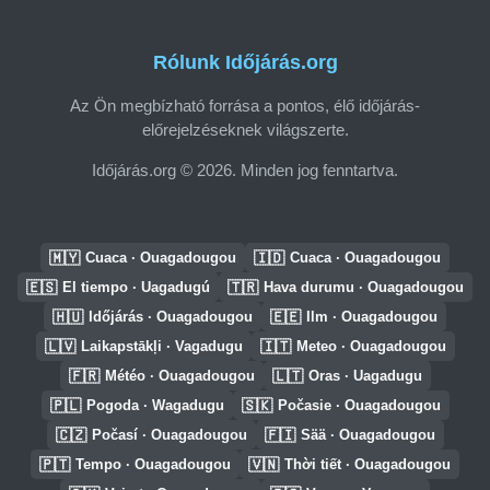
Rólunk Időjárás.org
Az Ön megbízható forrása a pontos, élő időjárás-
előrejelzéseknek világszerte.
Időjárás.org © 2026. Minden jog fenntartva.
🇲🇾
🇮🇩
Cuaca · Ouagadougou
Cuaca · Ouagadougou
🇪🇸
🇹🇷
El tiempo · Uagadugú
Hava durumu · Ouagadougou
🇭🇺
🇪🇪
Időjárás · Ouagadougou
Ilm · Ouagadougou
🇱🇻
🇮🇹
Laikapstākļi · Vagadugu
Meteo · Ouagadougou
🇫🇷
🇱🇹
Météo · Ouagadougou
Oras · Uagadugu
🇵🇱
🇸🇰
Pogoda · Wagadugu
Počasie · Ouagadougou
🇨🇿
🇫🇮
Počasí · Ouagadougou
Sää · Ouagadougou
🇵🇹
🇻🇳
Tempo · Ouagadougou
Thời tiết · Ouagadougou