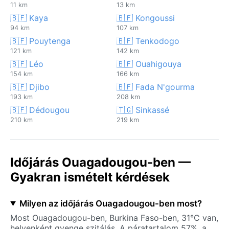
11 km
13 km
🇧🇫 Kaya
🇧🇫 Kongoussi
94 km
107 km
🇧🇫 Pouytenga
🇧🇫 Tenkodogo
121 km
142 km
🇧🇫 Léo
🇧🇫 Ouahigouya
154 km
166 km
🇧🇫 Djibo
🇧🇫 Fada N'gourma
193 km
208 km
🇧🇫 Dédougou
🇹🇬 Sinkassé
210 km
219 km
Időjárás Ouagadougou-ben —
Gyakran ismételt kérdések
Milyen az időjárás Ouagadougou-ben most?
Most Ouagadougou-ben, Burkina Faso-ben, 31°C van,
helyenként gyenge szitálás. A páratartalom 57%, a