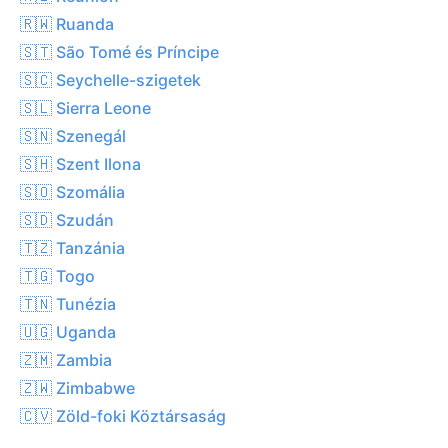
🇷🇼 Ruanda
🇸🇹 São Tomé és Príncipe
🇸🇨 Seychelle-szigetek
🇸🇱 Sierra Leone
🇸🇳 Szenegál
🇸🇭 Szent Ilona
🇸🇴 Szomália
🇸🇩 Szudán
🇹🇿 Tanzánia
🇹🇬 Togo
🇹🇳 Tunézia
🇺🇬 Uganda
🇿🇲 Zambia
🇿🇼 Zimbabwe
🇨🇻 Zöld-foki Köztársaság