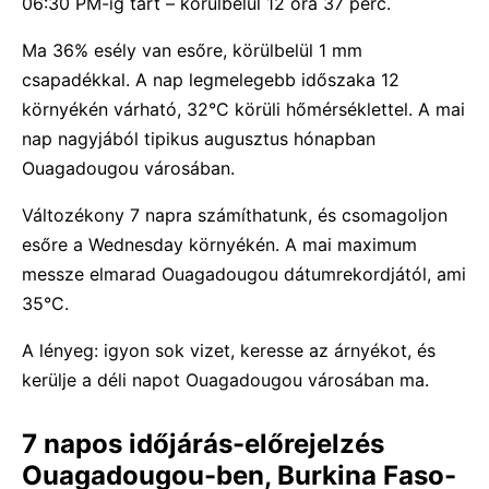
06:30 PM-ig tart – körülbelül 12 óra 37 perc.
Ma 36% esély van esőre, körülbelül 1 mm
csapadékkal. A nap legmelegebb időszaka 12
környékén várható, 32°C körüli hőmérséklettel. A mai
nap nagyjából tipikus augusztus hónapban
Ouagadougou városában.
Változékony 7 napra számíthatunk, és csomagoljon
esőre a Wednesday környékén. A mai maximum
messze elmarad Ouagadougou dátumrekordjától, ami
35°C.
A lényeg: igyon sok vizet, keresse az árnyékot, és
kerülje a déli napot Ouagadougou városában ma.
7 napos időjárás-előrejelzés
Ouagadougou-ben, Burkina Faso-