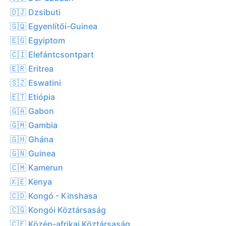
🇩🇯 Dzsibuti
🇬🇶 Egyenlítői-Guinea
🇪🇬 Egyiptom
🇨🇮 Elefántcsontpart
🇪🇷 Eritrea
🇸🇿 Eswatini
🇪🇹 Etiópia
🇬🇦 Gabon
🇬🇲 Gambia
🇬🇭 Ghána
🇬🇳 Guinea
🇨🇲 Kamerun
🇰🇪 Kenya
🇨🇩 Kongó - Kinshasa
🇨🇬 Kongói Köztársaság
🇨🇫 Közép-afrikai Köztársaság