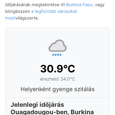
időjárásának megtekintése itt
Burkina Faso
, vagy
böngésszen
a legforróbb városokat
most
világszerte.
30.9°C
érezhető 34.0°C
Helyenként gyenge szitálás
Jelenlegi időjárás
Ouagadougou-ben, Burkina