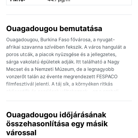
Ouagadougou bemutatása
Ouagadougou, Burkina Faso fővárosa, a nyugat-
afrikai szavanna szívében fekszik. A város hangulát a
poros utcák, a piacok nyüzsgése és a jellegzetes,
sárga vakolatú épületek adják. Itt található a Nagy
Mecset és a Nemzeti Múzeum, de a legnagyobb
vonzerőt talán az évente megrendezett FESPACO
filmfesztivál jelenti. A táj sík, a környéken ritkás
akácerdők és cserjések váltakoznak – ez a szaheli
övezet, ahol a sivatag és a trópusi szavanna
találkozik.
Ouagadougou időjárásának
A klíma a BSh, azaz forró fél-sivatagi kategóriába
összehasonlítása egy másik
tartozik. Az év két nagy szakaszra oszlik: a szárazra
várossal
(novembertől májusig) és az esősre (júniustól