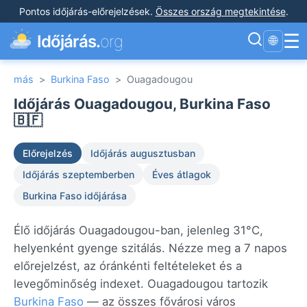
Pontos időjárás-előrejelzések
.
Összes ország megtekintése
.
☰
Időjárás.
org
🌐
más
>
Burkina Faso
>
Ouagadougou
Időjárás Ouagadougou, Burkina Faso
🇧🇫
Előrejelzés
Időjárás augusztusban
Időjárás szeptemberben
Éves átlagok
Burkina Faso időjárása
Élő időjárás Ouagadougou-ban, jelenleg 31°C,
helyenként gyenge szitálás. Nézze meg a 7 napos
előrejelzést, az óránkénti feltételeket és a
levegőminőség indexet. Ouagadougou tartozik
Burkina Faso
— az összes fővárosi város