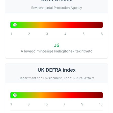
Environmental Protection Agency
1
1
2
3
4
5
6
Jó
A levegő minősége kielégítőnek tekinthető
UK DEFRA index
Department for Environment, Food & Rural Affairs
1
1
3
5
7
9
10