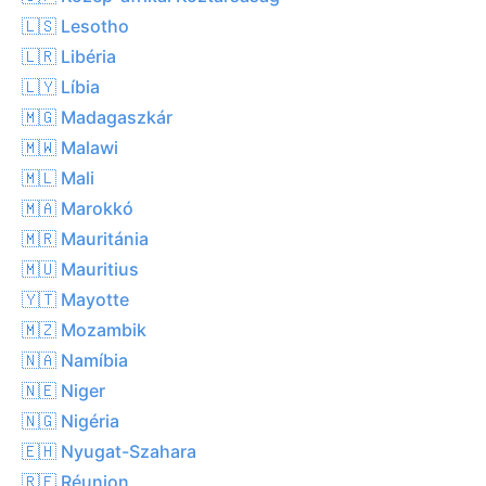
🇱🇸 Lesotho
🇱🇷 Libéria
🇱🇾 Líbia
🇲🇬 Madagaszkár
🇲🇼 Malawi
🇲🇱 Mali
🇲🇦 Marokkó
🇲🇷 Mauritánia
🇲🇺 Mauritius
🇾🇹 Mayotte
🇲🇿 Mozambik
🇳🇦 Namíbia
🇳🇪 Niger
🇳🇬 Nigéria
🇪🇭 Nyugat-Szahara
🇷🇪 Réunion