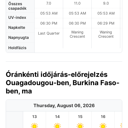
7.0
11.0
9.0
Összes
csapadék
05:53 AM
05:53 AM
05:53 AM
0
UV-index
06:30 PM
06:30 PM
06:29 PM
Napkelte
Waning
Waning
Last Quarter
Crescent
Crescent
Napnyugta
Holdfázis
Óránkénti időjárás-előrejelzés
Ouagadougou-ben, Burkina Faso-
ben, ma
Thursday, August 06, 2026
13
14
15
16
17