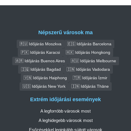
Népszerű városok ma
🇷🇺 Időjárás Moszkva
🇪🇸 Időjárás Barcelona
🇵🇰 Időjárás Karacsi
🇭🇰 Időjárás Hongkong
🇦🇷 Időjárás Buenos Aires
🇦🇺 Időjárás Melbourne
🇮🇶 Időjárás Bagdad
🇮🇳 Időjárás Vadodara
🇻🇳 Időjárás Haiphong
🇹🇷 Időjárás İzmir
🇺🇸 Időjárás New York
🇮🇳 Időjárás Thāne
Extrém időjárási események
A legforróbb városok most
A leghidegebb városok most
Esőzésekkel leginkább sújtott városok