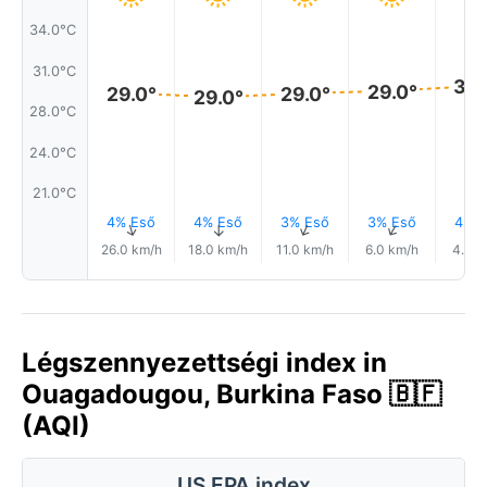
34.0°C
31.0°C
30.
29.0°
29.0°
29.0°
29.0°
28.0°C
24.0°C
21.0°C
4% Eső
4% Eső
3% Eső
3% Eső
4% E
↑
↑
↑
↑
26.0 km/h
18.0 km/h
11.0 km/h
6.0 km/h
4.0 k
Légszennyezettségi index in
Ouagadougou, Burkina Faso 🇧🇫
(AQI)
US EPA index