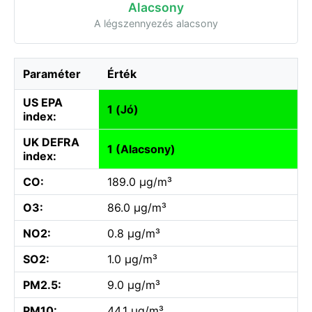
Alacsony
A légszennyezés alacsony
Paraméter
Érték
US EPA
1 (Jó)
index:
UK DEFRA
1 (Alacsony)
index:
CO:
189.0 µg/m³
O3:
86.0 µg/m³
NO2:
0.8 µg/m³
SO2:
1.0 µg/m³
PM2.5:
9.0 µg/m³
PM10:
44.1 µg/m³