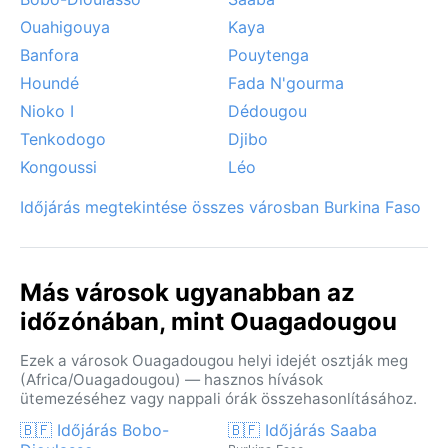
Ouahigouya
Kaya
Banfora
Pouytenga
Houndé
Fada N'gourma
Nioko I
Dédougou
Tenkodogo
Djibo
Kongoussi
Léo
Időjárás megtekintése összes városban Burkina Faso
Más városok ugyanabban az
időzónában, mint Ouagadougou
Ezek a városok Ouagadougou helyi idejét osztják meg
(Africa/Ouagadougou) — hasznos hívások
ütemezéséhez vagy nappali órák összehasonlításához.
🇧🇫 Időjárás Bobo-
🇧🇫 Időjárás Saaba