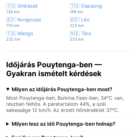
🇹🇬 Sinkassé
🇹🇬 Dapaong
136 km
169 km
🇧🇫 Kongoussi
🇧🇫 Léo
170 km
223 km
🇹🇬 Mango
🇳🇪 Téra
232 km
233 km
Időjárás Pouytenga-ben —
Gyakran ismételt kérdések
Milyen az időjárás Pouytenga-ben most?
Most Pouytenga-ben, Burkina Faso-ben, 34°C van,
részben felhős. A páratartalom 44%, a szél
sebessége 12 km/h. Az érzett hőmérséklet 37°C.
Milyen lesz az idő Pouytenga-ben holnap?