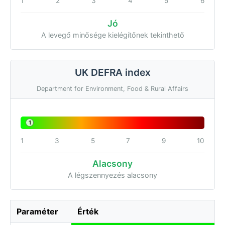
1
2
3
4
5
6
Jó
A levegő minősége kielégítőnek tekinthető
UK DEFRA index
Department for Environment, Food & Rural Affairs
1
1
3
5
7
9
10
Alacsony
A légszennyezés alacsony
Paraméter
Érték