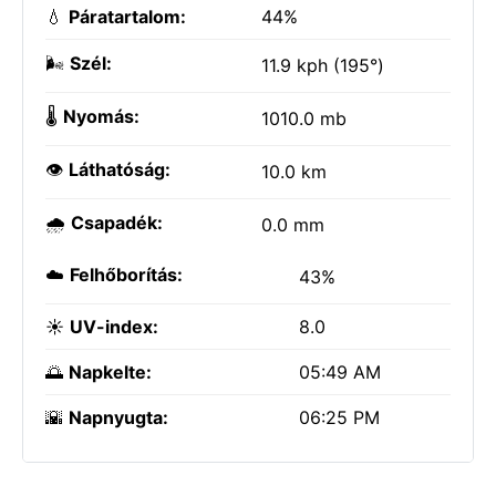
💧
Páratartalom:
44%
🌬️
Szél:
11.9 kph (195°)
🌡️
Nyomás:
1010.0 mb
👁️
Láthatóság:
10.0 km
🌧️
Csapadék:
0.0 mm
☁️
Felhőborítás:
43%
☀️
UV-index:
8.0
🌅
Napkelte:
05:49 AM
🌇
Napnyugta:
06:25 PM