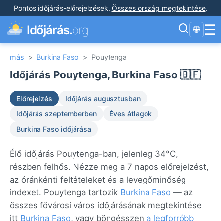
Pontos időjárás-előrejelzések
.
Összes ország megtekintése
.
☰
Időjárás.
org
🌐
más
>
Burkina Faso
>
Pouytenga
Időjárás Pouytenga, Burkina Faso 🇧🇫
Előrejelzés
Időjárás augusztusban
Időjárás szeptemberben
Éves átlagok
Burkina Faso időjárása
Élő időjárás Pouytenga-ban, jelenleg 34°C,
részben felhős. Nézze meg a 7 napos előrejelzést,
az óránkénti feltételeket és a levegőminőség
indexet. Pouytenga tartozik
Burkina Faso
— az
összes fővárosi város időjárásának megtekintése
itt
Burkina Faso
, vagy böngésszen
a legforróbb