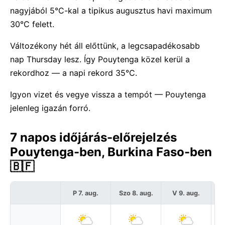
nagyjából 5°C-kal a tipikus augusztus havi maximum
30°C felett.
Változékony hét áll előttünk, a legcsapadékosabb
nap Thursday lesz. Így Pouytenga közel kerül a
rekordhoz — a napi rekord 35°C.
Igyon vizet és vegye vissza a tempót — Pouytenga
jelenleg igazán forró.
7 napos időjárás-előrejelzés
Pouytenga-ben, Burkina Faso-ben
🇧🇫
P 7. aug.
Szo 8. aug.
V 9. aug.
H