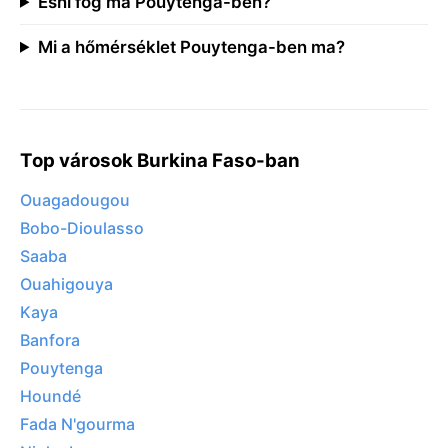
Esni fog ma Pouytenga-ben?
Mi a hőmérséklet Pouytenga-ben ma?
Top városok Burkina Faso-ban
Ouagadougou
Bobo-Dioulasso
Saaba
Ouahigouya
Kaya
Banfora
Pouytenga
Houndé
Fada N'gourma