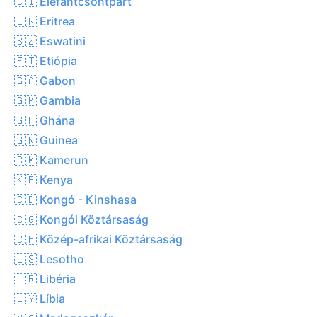
🇨🇮 Elefántcsontpart
🇪🇷 Eritrea
🇸🇿 Eswatini
🇪🇹 Etiópia
🇬🇦 Gabon
🇬🇲 Gambia
🇬🇭 Ghána
🇬🇳 Guinea
🇨🇲 Kamerun
🇰🇪 Kenya
🇨🇩 Kongó - Kinshasa
🇨🇬 Kongói Köztársaság
🇨🇫 Közép-afrikai Köztársaság
🇱🇸 Lesotho
🇱🇷 Libéria
🇱🇾 Líbia