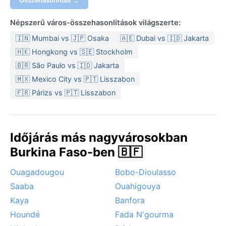
Összehasonlítás →
Csomagoláshoz könnyű pamutruházat, kalap és
napszemüveg ajánlott a száraz hónapokra, míg az
Népszerű város-összehasonlítások világszerte:
esős időszakra vízhatlan kabát és gumicsizma is jól
🇮🇳 Mumbai vs 🇯🇵 Osaka
🇦🇪 Dubai vs 🇮🇩 Jakarta
jön.
🇭🇰 Hongkong vs 🇸🇪 Stockholm
Az utazás szempontjából a legkedvezőbb
🇧🇷 São Paulo vs 🇮🇩 Jakarta
novembertől februárig tart, amikor a hőség
🇲🇽 Mexico City vs 🇵🇹 Lisszabon
mérséklődik, és a harmattan sem olyan erős.
🇫🇷 Párizs vs 🇵🇹 Lisszabon
Márciustól májusig a legforróbb, ilyenkor a hőguta
veszélye is megnő. Különleges időjárási jelenség a
porviharokkal kísért harmattan, amely csökkenti a
látást, és az esős évszak kezdetén a felhőszakadások
Időjárás más nagyvárosokban
hirtelen áradásokat okozhatnak. Pouytenga éghajlata
Burkina Faso-ben 🇧🇫
tehát a trópusi szélsőségek és a szárazság
egyvelegét képviseli.
Ouagadougou
Bobo-Dioulasso
Saaba
Ouahigouya
Kaya
Banfora
Houndé
Fada N'gourma