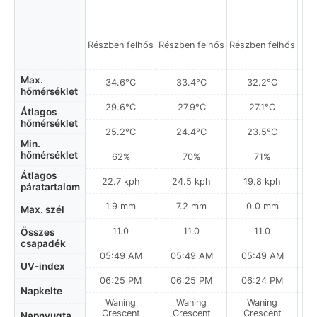
Részben felhős
Részben felhős
Részben felhős
Max.
34.6°C
33.4°C
32.2°C
hőmérséklet
29.6°C
27.9°C
27.1°C
Átlagos
hőmérséklet
25.2°C
24.4°C
23.5°C
Min.
hőmérséklet
62%
70%
71%
Átlagos
22.7 kph
24.5 kph
19.8 kph
páratartalom
1.9 mm
7.2 mm
0.0 mm
Max. szél
11.0
11.0
11.0
Összes
csapadék
05:49 AM
05:49 AM
05:49 AM
0
UV-index
06:25 PM
06:25 PM
06:24 PM
Napkelte
Waning
Waning
Waning
N
Crescent
Crescent
Crescent
Napnyugta