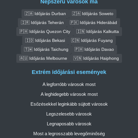
Népszerű városok ma
🇿🇦 Időjárás Durban
🇿🇦 Időjárás Soweto
🇮🇷 Időjárás Teherán
🇵🇰 Időjárás Hiderábád
🇵🇭 Időjárás Quezon City
🇮🇳 Időjárás Kalkutta
🇮🇩 Időjárás Bekasi
🇨🇳 Időjárás Fuyang
🇹🇼 Időjárás Taichung
🇵🇭 Időjárás Davao
🇦🇺 Időjárás Melbourne
🇻🇳 Időjárás Haiphong
Extrém időjárási események
A legforróbb városok most
A leghidegebb városok most
Esőzésekkel leginkább sújtott városok
Legszelesebb városok
Legnaposabb városok
Most a legrosszabb levegőminőség