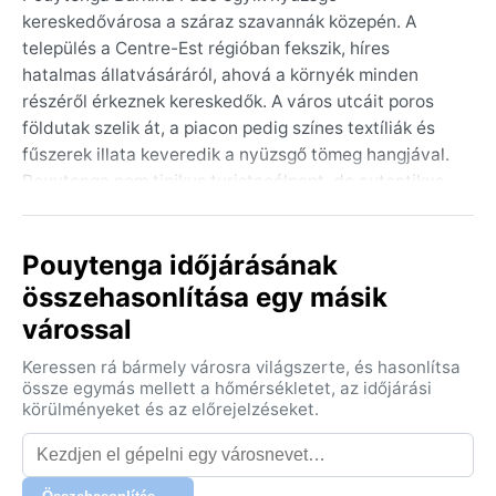
kereskedővárosa a száraz szavannák közepén. A
település a Centre-Est régióban fekszik, híres
hatalmas állatvásáráról, ahová a környék minden
részéről érkeznek kereskedők. A város utcáit poros
földutak szelik át, a piacon pedig színes textíliák és
fűszerek illata keveredik a nyüzsgő tömeg hangjával.
Pouytenga nem tipikus turistacélpont, de autentikus
képet ad a Száhel-övezet életéről: a környező tájat
alacsony akácfák és bozótosok borítják, az égbolt
Pouytenga időjárásának
pedig szinte mindig ragyogóan kék.
összehasonlítása egy másik
A BSh (forró félszáraz) éghajlat két évszakot diktál. A
várossal
száraz időszak novembertől májusig tart, ilyenkor a
nappali hőmérséklet akár 40 °C fölé is emelkedik, az
Keressen rá bármely városra világszerte, és hasonlítsa
éjszakák azonban hűvösebbek. A harmattan, a
össze egymás mellett a hőmérsékletet, az időjárási
Szaharából érkező poros szél december és február
körülményeket és az előrejelzéseket.
között gyakran homályba burkolja a tájat. A nyári esős
évszak (június–október) heves, de rövid záporokat
hoz, a páratartalom 60–80% körülire emelkedik.