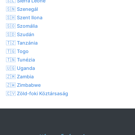
🇸🇱 Sierra Leone
🇸🇳 Szenegál
🇸🇭 Szent Ilona
🇸🇴 Szomália
🇸🇩 Szudán
🇹🇿 Tanzánia
🇹🇬 Togo
🇹🇳 Tunézia
🇺🇬 Uganda
🇿🇲 Zambia
🇿🇼 Zimbabwe
🇨🇻 Zöld-foki Köztársaság