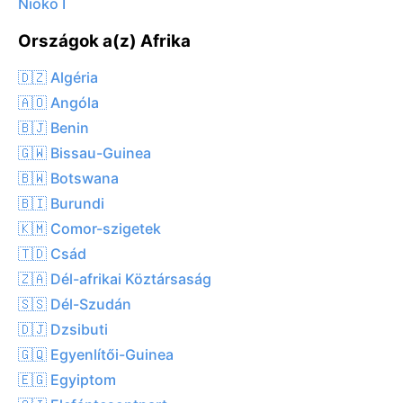
Nioko I
Országok a(z) Afrika
🇩🇿 Algéria
🇦🇴 Angóla
🇧🇯 Benin
🇬🇼 Bissau-Guinea
🇧🇼 Botswana
🇧🇮 Burundi
🇰🇲 Comor-szigetek
🇹🇩 Csád
🇿🇦 Dél-afrikai Köztársaság
🇸🇸 Dél-Szudán
🇩🇯 Dzsibuti
🇬🇶 Egyenlítői-Guinea
🇪🇬 Egyiptom