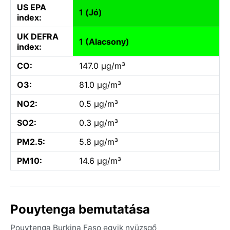
US EPA
1 (Jó)
index:
UK DEFRA
1 (Alacsony)
index:
CO:
147.0 µg/m³
O3:
81.0 µg/m³
NO2:
0.5 µg/m³
SO2:
0.3 µg/m³
PM2.5:
5.8 µg/m³
PM10:
14.6 µg/m³
Pouytenga bemutatása
Pouytenga Burkina Faso egyik nyüzsgő