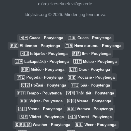
előrejelzéseknek világszerte.
Időjárás.org © 2026. Minden jog fenntartva.
🇲🇾
🇮🇩
Cuaca · Pouytenga
Cuaca · Pouytenga
🇪🇸
🇹🇷
El tiempo · Pouytenga
Hava durumu · Pouytenga
🇭🇺
🇪🇪
Időjárás · Pouytenga
Ilm · Pouytenga
🇱🇻
🇮🇹
Laikapstākļi · Pouytenga
Meteo · Pouytenga
🇫🇷
🇱🇹
Météo · Pouytenga
Oras · Pouytenga
🇵🇱
🇸🇰
Pogoda · Pouytenga
Počasie · Pouytenga
🇨🇿
🇫🇮
Počasí · Pouytenga
Sää · Pouytenga
🇵🇹
🇻🇳
Tempo · Pouytenga
Thời tiết · Pouytenga
🇩🇰
🇷🇸
Vejret · Pouytenga
Vreme · Pouytenga
🇸🇮
🇷🇴
Vreme · Pouytenga
Vremea · Pouytenga
🇸🇪
🇳🇴
Vädret · Pouytenga
Været · Pouytenga
🇬🇧🇺🇸
🇳🇱
Weather · Pouytenga
Weer · Pouytenga