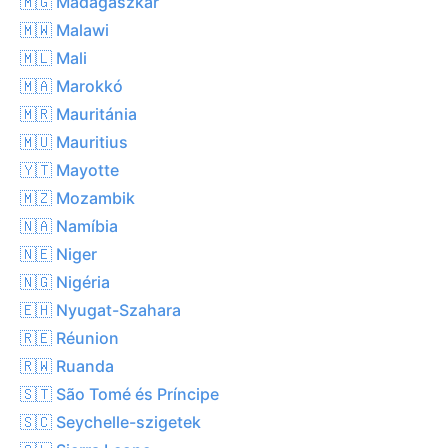
🇲🇬 Madagaszkár
🇲🇼 Malawi
🇲🇱 Mali
🇲🇦 Marokkó
🇲🇷 Mauritánia
🇲🇺 Mauritius
🇾🇹 Mayotte
🇲🇿 Mozambik
🇳🇦 Namíbia
🇳🇪 Niger
🇳🇬 Nigéria
🇪🇭 Nyugat-Szahara
🇷🇪 Réunion
🇷🇼 Ruanda
🇸🇹 São Tomé és Príncipe
🇸🇨 Seychelle-szigetek