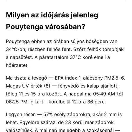
Milyen az időjárás jelenleg
Pouytenga városában?
Pouytenga ebben az órában súlyos hőségben van
34°C-on, részben felhős fent. Szórt felhők tompítják
a napsütést. A páratartalom 37°C köré emeli a
hőérzetet.
Ma tiszta a levegő — EPA index 1, alacsony PM2.5: 6.
Magas UV-érték (8) — fényvédő és kalap ajánlott,
főleg 11 és 15 óra között. A nappal ma 05:49 AM-tól
06:25 PM-ig tart – körülbelül 12 óra 36 perc.
Legyen résen — 57% esély záporokra, akár 2 mm is
lehet. Egyelőre száraz, de 23 körül már záporok
valószínűek. A mai nap melegebb a szokásosnál —