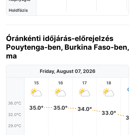
Holdfázis
Óránkénti időjárás-előrejelzés
Pouytenga-ben, Burkina Faso-ben,
ma
Friday, August 07, 2026
15
16
17
18
1
36.0°C
35.0°
35.0°
34.0°
33.0°
32.0°C
32.
29.0°C