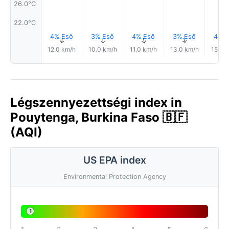
26.0°C
22.0°C
4% Eső
3% Eső
4% Eső
3% Eső
4% E
↑
↑
↑
↑
12.0 km/h
10.0 km/h
11.0 km/h
13.0 km/h
15.0 
Légszennyezettségi index in
Pouytenga, Burkina Faso 🇧🇫
(AQI)
US EPA index
Environmental Protection Agency
1