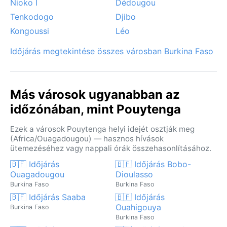
Nioko I
Dédougou
Tenkodogo
Djibo
Kongoussi
Léo
Időjárás megtekintése összes városban Burkina Faso
Más városok ugyanabban az
időzónában, mint Pouytenga
Ezek a városok Pouytenga helyi idejét osztják meg
(Africa/Ouagadougou) — hasznos hívások
ütemezéséhez vagy nappali órák összehasonlításához.
🇧🇫 Időjárás
🇧🇫 Időjárás Bobo-
Ouagadougou
Dioulasso
Burkina Faso
Burkina Faso
🇧🇫 Időjárás Saaba
🇧🇫 Időjárás
Ouahigouya
Burkina Faso
Burkina Faso