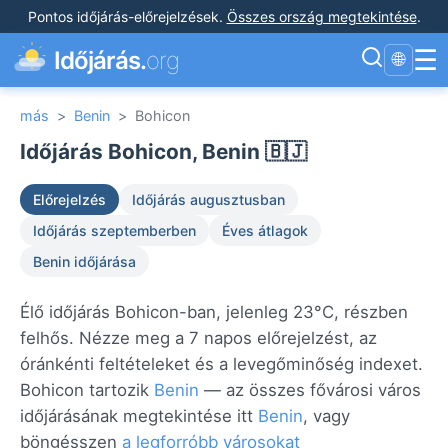
Pontos időjárás-előrejelzések
.
Összes ország megtekintése
.
☰
Időjárás.
org
🌐
más
>
Benin
>
Bohicon
Időjárás Bohicon, Benin 🇧🇯
Előrejelzés
Időjárás augusztusban
Időjárás szeptemberben
Éves átlagok
Benin időjárása
Élő időjárás Bohicon-ban, jelenleg 23°C, részben
felhős. Nézze meg a 7 napos előrejelzést, az
óránkénti feltételeket és a levegőminőség indexet.
Bohicon tartozik
Benin
— az összes fővárosi város
időjárásának megtekintése itt
Benin
, vagy
böngésszen
a legforróbb városokat