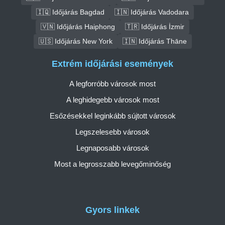
🇮🇶 Időjárás Bagdad
🇮🇳 Időjárás Vadodara
🇻🇳 Időjárás Haiphong
🇹🇷 Időjárás İzmir
🇺🇸 Időjárás New York
🇮🇳 Időjárás Thāne
Extrém időjárási események
A legforróbb városok most
A leghidegebb városok most
Esőzésekkel leginkább sújtott városok
Legszelesebb városok
Legnaposabb városok
Most a legrosszabb levegőminőség
Gyors linkek