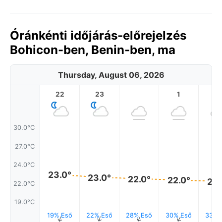
Óránkénti időjárás-előrejelzés
Bohicon-ben, Benin-ben, ma
Thursday, August 06, 2026
22
23
1
2
30.0°C
27.0°C
24.0°C
23.0°
23.0°
22.0°
22.0°
22.
22.0°C
19.0°C
19% Eső
22% Eső
28% Eső
30% Eső
33% 
↑
↑
↑
↑