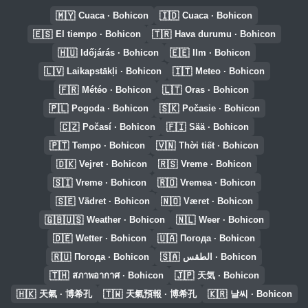
🇲🇾
🇮🇩
Cuaca · Bohicon
Cuaca · Bohicon
🇪🇸
🇹🇷
El tiempo · Bohicon
Hava durumu · Bohicon
🇭🇺
🇪🇪
Időjárás · Bohicon
Ilm · Bohicon
🇱🇻
🇮🇹
Laikapstākļi · Bohicon
Meteo · Bohicon
🇫🇷
🇱🇹
Météo · Bohicon
Oras · Bohicon
🇵🇱
🇸🇰
Pogoda · Bohicon
Počasie · Bohicon
🇨🇿
🇫🇮
Počasí · Bohicon
Sää · Bohicon
🇵🇹
🇻🇳
Tempo · Bohicon
Thời tiết · Bohicon
🇩🇰
🇷🇸
Vejret · Bohicon
Vreme · Bohicon
🇸🇮
🇷🇴
Vreme · Bohicon
Vremea · Bohicon
🇸🇪
🇳🇴
Vädret · Bohicon
Været · Bohicon
🇬🇧🇺🇸
🇳🇱
Weather · Bohicon
Weer · Bohicon
🇩🇪
🇺🇦
Wetter · Bohicon
Погода · Bohicon
🇷🇺
🇸🇦
Погода · Bohicon
الطقس · Bohicon
🇹🇭
🇯🇵
สภาพอากาศ · Bohicon
天気 · Bohicon
🇭🇰
🇹🇼
🇰🇷
天氣 · 博希孔
天氣預報 · 博希孔
날씨 · Bohicon