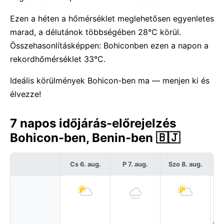
Ezen a héten a hőmérséklet meglehetősen egyenletes
marad, a délutánok többségében 28°C körül.
Összehasonlításképpen: Bohiconben ezen a napon a
rekordhőmérséklet 33°C.
Ideális körülmények Bohicon-ben ma — menjen ki és
élvezze!
7 napos időjárás-előrejelzés
Bohicon-ben, Benin-ben 🇧🇯
Cs 6. aug.
P 7. aug.
Szo 8. aug.