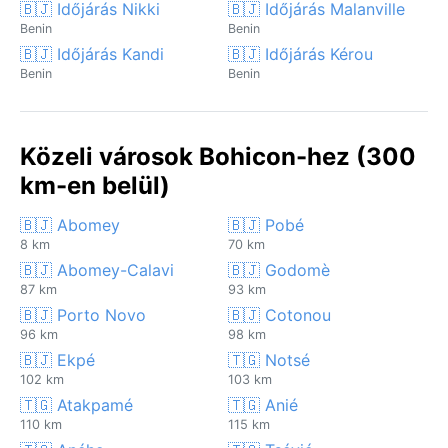
🇧🇯 Időjárás Nikki
🇧🇯 Időjárás Malanville
Benin
Benin
🇧🇯 Időjárás Kandi
🇧🇯 Időjárás Kérou
Benin
Benin
Közeli városok Bohicon-hez (300
km-en belül)
🇧🇯 Abomey
🇧🇯 Pobé
8 km
70 km
🇧🇯 Abomey-Calavi
🇧🇯 Godomè
87 km
93 km
🇧🇯 Porto Novo
🇧🇯 Cotonou
96 km
98 km
🇧🇯 Ekpé
🇹🇬 Notsé
102 km
103 km
🇹🇬 Atakpamé
🇹🇬 Anié
110 km
115 km