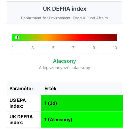
UK DEFRA index
Department for Environment, Food & Rural Affairs
1
1
3
5
7
9
10
Alacsony
A légszennyezés alacsony
Paraméter
Érték
US EPA
1 (Jó)
index:
UK DEFRA
1 (Alacsony)
index: