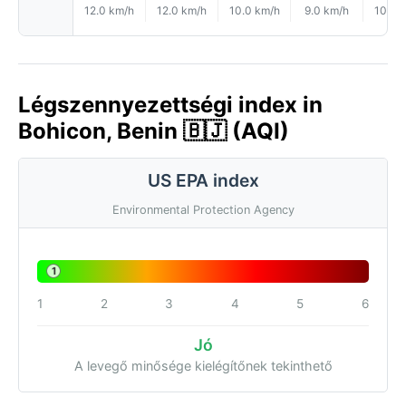
12.0 km/h
12.0 km/h
10.0 km/h
9.0 km/h
10.0 
Légszennyezettségi index in
Bohicon, Benin 🇧🇯 (AQI)
US EPA index
Environmental Protection Agency
1
1
2
3
4
5
6
Jó
A levegő minősége kielégítőnek tekinthető