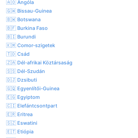
🇦🇴 Angóla
🇬🇼 Bissau-Guinea
🇧🇼 Botswana
🇧🇫 Burkina Faso
🇧🇮 Burundi
🇰🇲 Comor-szigetek
🇹🇩 Csád
🇿🇦 Dél-afrikai Köztársaság
🇸🇸 Dél-Szudán
🇩🇯 Dzsibuti
🇬🇶 Egyenlítői-Guinea
🇪🇬 Egyiptom
🇨🇮 Elefántcsontpart
🇪🇷 Eritrea
🇸🇿 Eswatini
🇪🇹 Etiópia