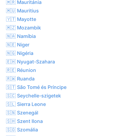
🇲🇷 Mauritánia
🇲🇺 Mauritius
🇾🇹 Mayotte
🇲🇿 Mozambik
🇳🇦 Namíbia
🇳🇪 Niger
🇳🇬 Nigéria
🇪🇭 Nyugat-Szahara
🇷🇪 Réunion
🇷🇼 Ruanda
🇸🇹 São Tomé és Príncipe
🇸🇨 Seychelle-szigetek
🇸🇱 Sierra Leone
🇸🇳 Szenegál
🇸🇭 Szent Ilona
🇸🇴 Szomália