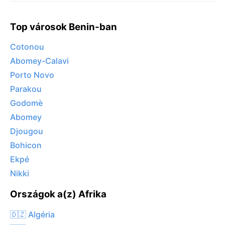
Top városok Benin-ban
Cotonou
Abomey-Calavi
Porto Novo
Parakou
Godomè
Abomey
Djougou
Bohicon
Ekpé
Nikki
Országok a(z) Afrika
🇩🇿 Algéria