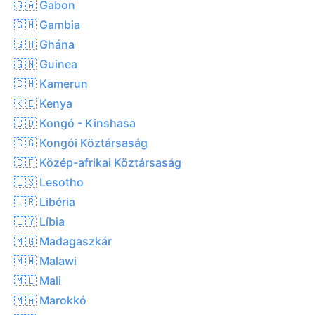
🇬🇦 Gabon
🇬🇲 Gambia
🇬🇭 Ghána
🇬🇳 Guinea
🇨🇲 Kamerun
🇰🇪 Kenya
🇨🇩 Kongó - Kinshasa
🇨🇬 Kongói Köztársaság
🇨🇫 Közép-afrikai Köztársaság
🇱🇸 Lesotho
🇱🇷 Libéria
🇱🇾 Líbia
🇲🇬 Madagaszkár
🇲🇼 Malawi
🇲🇱 Mali
🇲🇦 Marokkó