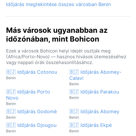
Időjárás megtekintése összes városban Benin
Más városok ugyanabban az
időzónában, mint Bohicon
Ezek a városok Bohicon helyi idejét osztják meg
(Africa/Porto-Novo) — hasznos hívások ütemezéséhez
vagy nappali órák összehasonlításához.
🇧🇯 Időjárás Cotonou
🇧🇯 Időjárás Abomey-
Calavi
Benin
Benin
🇧🇯 Időjárás Porto
🇧🇯 Időjárás Parakou
Novo
Benin
Benin
🇧🇯 Időjárás Godomè
🇧🇯 Időjárás Abomey
Benin
Benin
🇧🇯 Időjárás Djougou
🇧🇯 Időjárás Ekpé
Benin
Benin