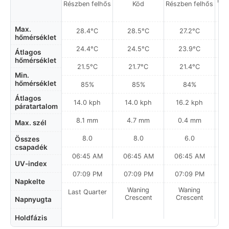
Hel
Részben felhős
Köd
Részben felhős
a
Max.
28.4°C
28.5°C
27.2°C
hőmérséklet
24.4°C
24.5°C
23.9°C
Átlagos
hőmérséklet
21.5°C
21.7°C
21.4°C
Min.
hőmérséklet
85%
85%
84%
Átlagos
14.0 kph
14.0 kph
16.2 kph
páratartalom
8.1 mm
4.7 mm
0.4 mm
Max. szél
8.0
8.0
6.0
Összes
csapadék
06:45 AM
06:45 AM
06:45 AM
0
UV-index
07:09 PM
07:09 PM
07:09 PM
Napkelte
Waning
Waning
Last Quarter
Crescent
Crescent
Napnyugta
Holdfázis