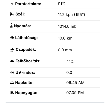
💧
Páratartalom:
91%
🌬️
Szél:
11.2 kph (195°)
🌡️
Nyomás:
1014.0 mb
👁️
Láthatóság:
10.0 km
🌧️
Csapadék:
0.0 mm
☁️
Felhőborítás:
41%
☀️
UV-index:
0.0
🌅
Napkelte:
06:45 AM
🌇
Napnyugta:
07:09 PM