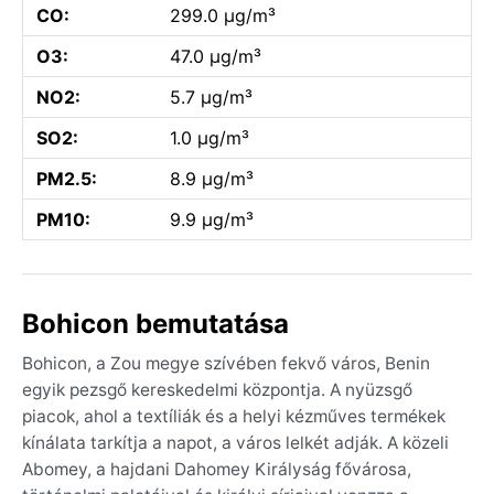
CO:
299.0 µg/m³
O3:
47.0 µg/m³
NO2:
5.7 µg/m³
SO2:
1.0 µg/m³
PM2.5:
8.9 µg/m³
PM10:
9.9 µg/m³
Bohicon bemutatása
Bohicon, a Zou megye szívében fekvő város, Benin
egyik pezsgő kereskedelmi központja. A nyüzsgő
piacok, ahol a textíliák és a helyi kézműves termékek
kínálata tarkítja a napot, a város lelkét adják. A közeli
Abomey, a hajdani Dahomey Királyság fővárosa,