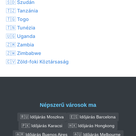
🇸🇩 Szudán
🇹🇿 Tanzánia
🇹🇬 Togo
🇹🇳 Tunézia
🇺🇬 Uganda
🇿🇲 Zambia
🇿🇼 Zimbabwe
🇨🇻 Zöld-foki Köztársaság
Népszerű városok ma
🇷🇺 Időjárás Moszkva
🇪🇸 Időjárás Barcelona
🇵🇰 Időjárás Karacsi
🇭🇰 Időjárás Hongkong
🇦🇷 Időjárás Buenos Aires
🇦🇺 Időjárás Melbourne