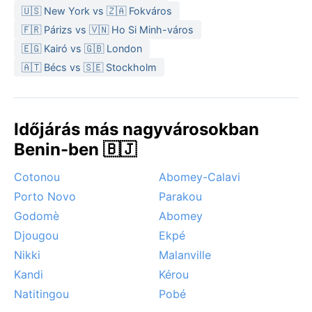
🇺🇸 New York vs 🇿🇦 Fokváros
A legkedvezőbb időjárású időszak a látogatásra a
🇫🇷 Párizs vs 🇻🇳 Ho Si Minh-város
száraz évszak, novembertől februárig – ekkor
🇪🇬 Kairó vs 🇬🇧 London
kevesebb a csapadék, a levegő kevésbé nyomasztó,
🇦🇹 Bécs vs 🇸🇪 Stockholm
és az utak is járhatóbbak. Figyelemre méltó időjárási
jelenség a harmattán: december és január táján a
Szahara felől érkező, port hozó szél csökkenti a
látótávolságot, és hűvösebb reggeleket eredményez.
Időjárás más nagyvárosokban
A város trópusi fekvése miatt hurrikánokkal nem kell
Benin-ben 🇧🇯
számolni, ám a nedves évszak zivatarai helyenként
áradásokat is okozhatnak. Bohicon éghajlata
Cotonou
Abomey-Calavi
összességében a forróság és az évszakok ritmusának
Porto Novo
Parakou
jegyében formálja a mindennapokat.
Godomè
Abomey
Djougou
Ekpé
Nikki
Malanville
Kandi
Kérou
Natitingou
Pobé