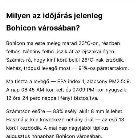
Milyen az időjárás jelenleg
Bohicon városában?
Bohicon ma este meleg marad 23°C-on, részben
felhős. Néhány felhő úszik át az éjszakai égen.
Számíts rá, hogy kint körülbelül 26°C-nak érződik.
Nehéz, trópusi levegő most — 91%-os páratartalom.
Ma tiszta a levegő — EPA index 1, alacsony PM2.5: 9.
A nap 06:45 AM-kor kelt és 07:09 PM-kor nyugszik,
12 óra 24 perc nappali fényt biztosítva.
Számítson esőre — 83% esély, akár 8 mm is lehet.
Használja ki a következő néhány órát — az eső 13
körül kezdődik. A mai nap nagyjából tipikus
augusztus hónapban Bohicon városában.