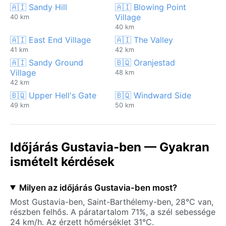
🇦🇮 Sandy Hill
🇦🇮 Blowing Point
Village
40 km
40 km
🇦🇮 East End Village
🇦🇮 The Valley
41 km
42 km
🇦🇮 Sandy Ground
🇧🇶 Oranjestad
Village
48 km
42 km
🇧🇶 Upper Hell's Gate
🇧🇶 Windward Side
49 km
50 km
Időjárás Gustavia-ben — Gyakran
ismételt kérdések
Milyen az időjárás Gustavia-ben most?
Most Gustavia-ben, Saint-Barthélemy-ben, 28°C van,
részben felhős. A páratartalom 71%, a szél sebessége
24 km/h. Az érzett hőmérséklet 31°C.