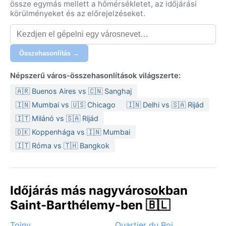
össze egymás mellett a hőmérsékletet, az időjárási
éjszakák 24 °C körül alakulnak. A tél (december–
körülményeket és az előrejelzéseket.
április) enyhébb, 26–29 °C-os maximumokkal, és jóval
szárazabb. A csapadék főként májustól novemberig
hullik, a leghevesebb záporok augusztustól októberig
Összehasonlítás →
fordulnak elő. A páratartalom egész évben magas, ám
a folyamatos passzátszelek enyhítik a hőséget. A
Népszerű város-összehasonlítások világszerte:
könnyű, természetes anyagú ruházat, fürdőruha,
🇦🇷 Buenos Aires vs 🇨🇳 Sanghaj
széles karimájú kalap és erős naptej elengedhetetlen;
🇮🇳 Mumbai vs 🇺🇸 Chicago
🇮🇳 Delhi vs 🇸🇦 Rijád
a hűvösebb estékre egy vékony kabát is jól jön.
🇮🇹 Milánó vs 🇸🇦 Rijád
Az utazás legkedvező
🇩🇰 Koppenhága vs 🇮🇳 Mumbai
🇮🇹 Róma vs 🇹🇭 Bangkok
Időjárás más nagyvárosokban
Saint-Barthélemy-ben 🇧🇱
Toiny
Quartier du Roi