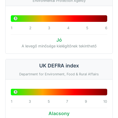
Environmental Protection Agency
1
1
2
3
4
5
6
Jó
A levegő minősége kielégítőnek tekinthető
UK DEFRA index
Department for Environment, Food & Rural Affairs
1
1
3
5
7
9
10
Alacsony