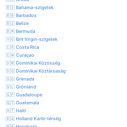
🇧🇸 Bahama-szigetek
🇧🇧 Barbados
🇧🇿 Belize
🇧🇲 Bermuda
🇻🇬 Brit Virgin-szigetek
🇨🇷 Costa Rica
🇨🇼 Curaçao
🇩🇲 Dominikai Közösség
🇩🇴 Dominikai Köztársaság
🇬🇩 Grenada
🇬🇱 Grönland
🇬🇵 Guadeloupe
🇬🇹 Guatemala
🇭🇹 Haiti
🇧🇶 Holland Karib-térség
🇭🇳 Honduras