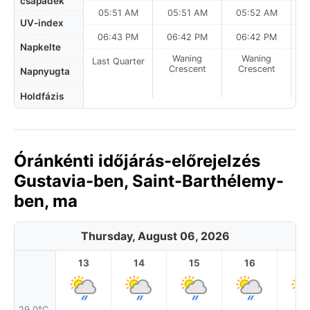
csapadék
05:51 AM
05:51 AM
05:52 AM
0
UV-index
06:43 PM
06:42 PM
06:42 PM
Napkelte
Waning
Waning
Last Quarter
Crescent
Crescent
Napnyugta
Holdfázis
Óránkénti időjárás-előrejelzés
Gustavia-ben, Saint-Barthélemy-
ben, ma
Thursday, August 06, 2026
13
14
15
16
17
29.0°C