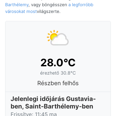
Barthélemy
, vagy böngésszen
a legforróbb
városokat most
világszerte.
28.0°C
érezhető 30.8°C
Részben felhős
Jelenlegi időjárás Gustavia-
ben, Saint-Barthélemy-ben
Frissítve: 11:45 ma