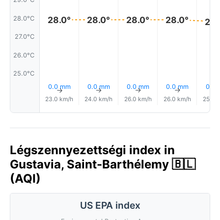
28.0°C
28.0°
28.0°
28.0°
28.0°
28.
27.0°C
26.0°C
25.0°C
0.0 mm
0.0 mm
0.0 mm
0.0 mm
0.1 
↑
↑
↑
↑
23.0 km/h
24.0 km/h
26.0 km/h
26.0 km/h
25.0 
Légszennyezettségi index in
Gustavia, Saint-Barthélemy 🇧🇱
(AQI)
US EPA index