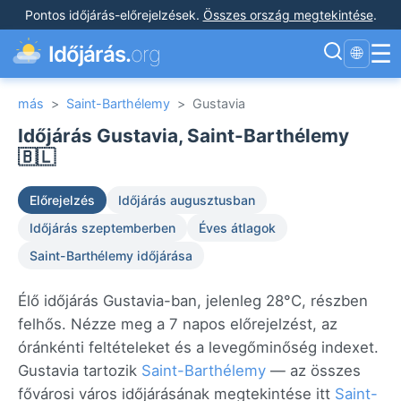
Pontos időjárás-előrejelzések
.
Összes ország megtekintése
.
☰
Időjárás.
org
🌐
más
>
Saint-Barthélemy
>
Gustavia
Időjárás Gustavia, Saint-Barthélemy
🇧🇱
Előrejelzés
Időjárás augusztusban
Időjárás szeptemberben
Éves átlagok
Saint-Barthélemy időjárása
Élő időjárás Gustavia-ban, jelenleg 28°C, részben
felhős. Nézze meg a 7 napos előrejelzést, az
óránkénti feltételeket és a levegőminőség indexet.
Gustavia tartozik
Saint-Barthélemy
— az összes
fővárosi város időjárásának megtekintése itt
Saint-