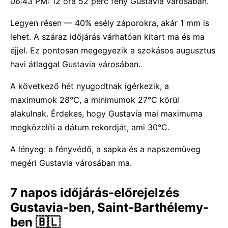
06:43 PM: 12 óra 52 perc fény Gustavia városában.
Legyen résen — 40% esély záporokra, akár 1 mm is
lehet. A száraz időjárás várhatóan kitart ma és ma
éjjel. Ez pontosan megegyezik a szokásos augusztus
havi átlaggal Gustavia városában.
A következő hét nyugodtnak ígérkezik, a
maximumok 28°C, a minimumok 27°C körül
alakulnak. Érdekes, hogy Gustavia mai maximuma
megközelíti a dátum rekordját, ami 30°C.
A lényeg: a fényvédő, a sapka és a napszemüveg
megéri Gustavia városában ma.
7 napos időjárás-előrejelzés
Gustavia-ben, Saint-Barthélemy-
ben 🇧🇱