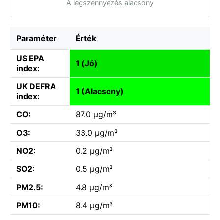
A légszennyezés alacsony
Paraméter
Érték
US EPA
1 (Jó)
index:
UK DEFRA
1 (Alacsony)
index:
CO:
87.0 µg/m³
O3:
33.0 µg/m³
NO2:
0.2 µg/m³
SO2:
0.5 µg/m³
PM2.5:
4.8 µg/m³
PM10:
8.4 µg/m³