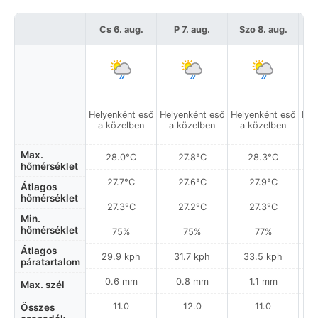
Cs 6. aug.
P 7. aug.
Szo 8. aug.
Helyenként eső
Helyenként eső
Helyenként eső
Hel
a közelben
a közelben
a közelben
a
Max.
28.0°C
27.8°C
28.3°C
hőmérséklet
27.7°C
27.6°C
27.9°C
Átlagos
hőmérséklet
27.3°C
27.2°C
27.3°C
Min.
hőmérséklet
75%
75%
77%
Átlagos
29.9 kph
31.7 kph
33.5 kph
páratartalom
0.6 mm
0.8 mm
1.1 mm
Max. szél
11.0
12.0
11.0
Összes