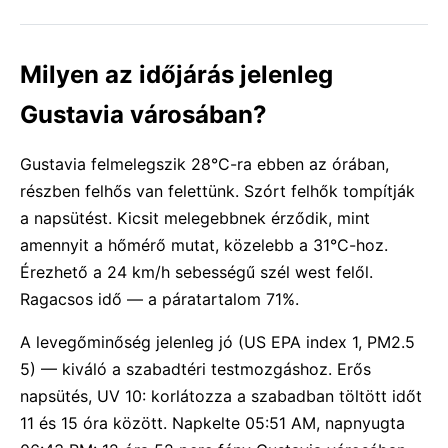
Milyen az időjárás jelenleg
Gustavia városában?
Gustavia felmelegszik 28°C-ra ebben az órában,
részben felhős van felettünk. Szórt felhők tompítják
a napsütést. Kicsit melegebbnek érződik, mint
amennyit a hőmérő mutat, közelebb a 31°C-hoz.
Érezhető a 24 km/h sebességű szél west felől.
Ragacsos idő — a páratartalom 71%.
A levegőminőség jelenleg jó (US EPA index 1, PM2.5
5) — kiváló a szabadtéri testmozgáshoz. Erős
napsütés, UV 10: korlátozza a szabadban töltött időt
11 és 15 óra között. Napkelte 05:51 AM, napnyugta