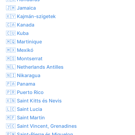
🇯🇲 Jamaica
🇰🇾 Kajmán-szigetek
🇨🇦 Kanada
🇨🇺 Kuba
🇲🇶 Martinique
🇲🇽 Mexikó
🇲🇸 Montserrat
🇳🇱 Netherlands Antilles
🇳🇮 Nikaragua
🇵🇦 Panama
🇵🇷 Puerto Rico
🇰🇳 Saint Kitts és Nevis
🇱🇨 Saint Lucia
🇲🇫 Saint Martin
🇻🇨 Saint Vincent, Grenadines
🇵🇲 Saint-Pierre és Miquelon