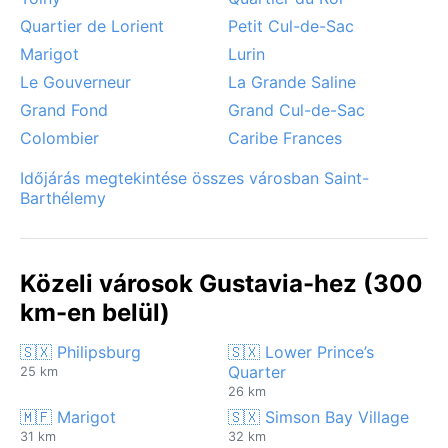
Quartier de Lorient
Petit Cul-de-Sac
Marigot
Lurin
Le Gouverneur
La Grande Saline
Grand Fond
Grand Cul-de-Sac
Colombier
Caribe Frances
Időjárás megtekintése összes városban Saint-
Barthélemy
Közeli városok Gustavia-hez (300
km-en belül)
🇸🇽 Philipsburg
🇸🇽 Lower Prince’s
Quarter
25 km
26 km
🇲🇫 Marigot
🇸🇽 Simson Bay Village
31 km
32 km