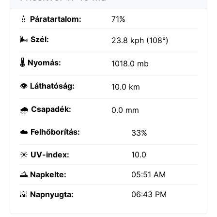
💧
Páratartalom:
71%
🌬️
Szél:
23.8 kph (108°)
🌡️
Nyomás:
1018.0 mb
👁️
Láthatóság:
10.0 km
🌧️
Csapadék:
0.0 mm
☁️
Felhőborítás:
33%
☀️
UV-index:
10.0
🌅
Napkelte:
05:51 AM
🌇
Napnyugta:
06:43 PM