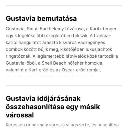
Gustavia bemutatása
Gustavia, Saint-Barthélemy fővárosa, a Karib-tenger
egyik legelőkelőbb szegletében fekszik. A francia–
karibi hangulatot árasztó kisváros vadregényes
dombok között bújik meg, kikötőjében luxusjachtok
ringatóznak. A legismertebb látnivalók közé tartozik a
Gustavia-öböl, a Shell Beach hófehér homokja,
valamint a Karl-erőd és az Oscar-erőd romjai,
amelyek a múlt védműveit idézik. A sziget
domborzata vulkanikus eredetű, a partokat
kristálytiszta víz és korallzátonyok övezik. Az utcákon
Gustavia időjárásának
elegáns butikok, gourmet éttermek és nyugodt
hangulatú terek váltakoznak.
összehasonlítása egy másik
várossal
Éghajlata a Köppen-rendszer szerint Aw, azaz trópusi
szavanna. A nyár (június–október) forró és párás: a
Keressen rá bármely városra világszerte, és hasonlítsa
nappali hőmérséklet 28–32 °C között mozog, az