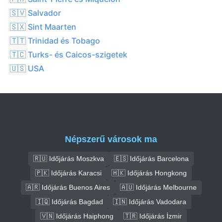
🇸🇻 Salvador
🇸🇽 Sint Maarten
🇹🇹 Trinidad és Tobago
🇹🇨 Turks- és Caicos-szigetek
🇺🇸 USA
Népszerű városok ma
🇷🇺 Időjárás Moszkva
🇪🇸 Időjárás Barcelona
🇵🇰 Időjárás Karacsi
🇭🇰 Időjárás Hongkong
🇦🇷 Időjárás Buenos Aires
🇦🇺 Időjárás Melbourne
🇮🇶 Időjárás Bagdad
🇮🇳 Időjárás Vadodara
🇻🇳 Időjárás Haiphong
🇹🇷 Időjárás İzmir