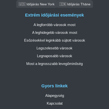
🇺🇸 Időjárás New York
🇮🇳 Időjárás Thāne
Extrém időjárási események
A legforróbb városok most
A leghidegebb városok most
Esőzésekkel leginkább sújtott városok
Legszelesebb városok
Legnaposabb városok
Most a legrosszabb levegőminőség
Gyors linkek
Alapegység
Kapcsolat