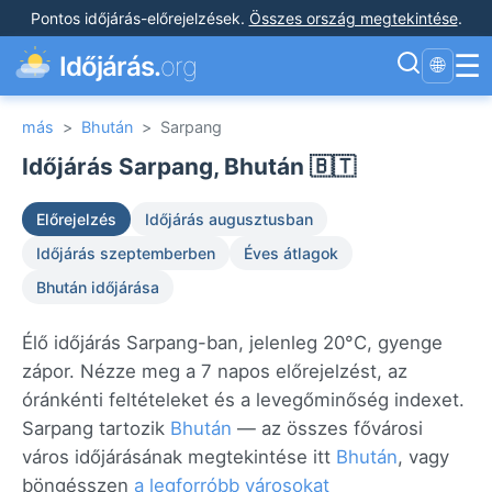
Pontos időjárás-előrejelzések
.
Összes ország megtekintése
.
☰
Időjárás.
org
🌐
más
>
Bhután
>
Sarpang
Időjárás Sarpang, Bhután 🇧🇹
Előrejelzés
Időjárás augusztusban
Időjárás szeptemberben
Éves átlagok
Bhután időjárása
Élő időjárás Sarpang-ban, jelenleg 20°C, gyenge
zápor. Nézze meg a 7 napos előrejelzést, az
óránkénti feltételeket és a levegőminőség indexet.
Sarpang tartozik
Bhután
— az összes fővárosi
város időjárásának megtekintése itt
Bhután
, vagy
böngésszen
a legforróbb városokat