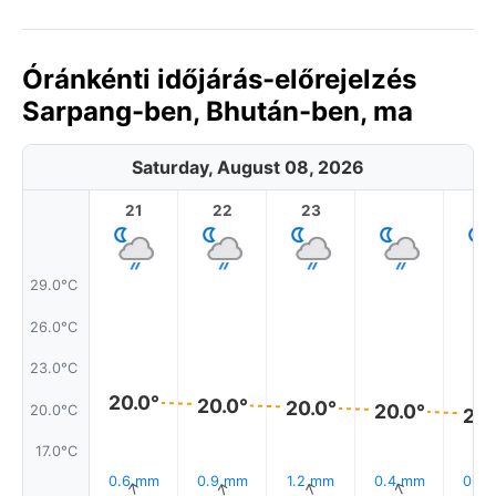
Óránkénti időjárás-előrejelzés
Sarpang-ben, Bhután-ben, ma
Saturday, August 08, 2026
21
22
23
1
29.0°C
26.0°C
23.0°C
20.0°
20.0°
20.0°
20.0°
20.0°C
20.
17.0°C
0.6 mm
0.9 mm
1.2 mm
0.4 mm
0.4
↑
↑
↑
↑