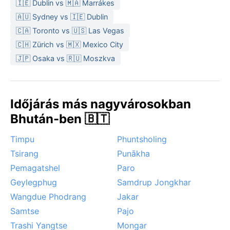
🇮🇪 Dublin vs 🇲🇦 Marrákes
mérsékelt hőmérséklet teszi élvezetessé a
🇦🇺 Sydney vs 🇮🇪 Dublin
felfedezést. A monszun idején heves záporok, sőt
🇨🇦 Toronto vs 🇺🇸 Las Vegas
áradások is előfordulhatnak, és a magas páratartalom
🇨🇭 Zürich vs 🇲🇽 Mexico City
sokaknak megterhelő. Hó vagy erős szél ritka; a tél
🇯🇵 Osaka vs 🇷🇺 Moszkva
enyhe, a nyár párás. Aki a természet zöld pompáját és
a csendes, bhutáni hangulatot keresi, annak a
monszun utáni hónapok hozzák a legszebb arcát.
Időjárás más nagyvárosokban
Bhután-ben 🇧🇹
Timpu
Phuntsholing
Tsirang
Punākha
Pemagatshel
Paro
Geylegphug
Samdrup Jongkhar
Wangdue Phodrang
Jakar
Samtse
Pajo
Trashi Yangtse
Mongar