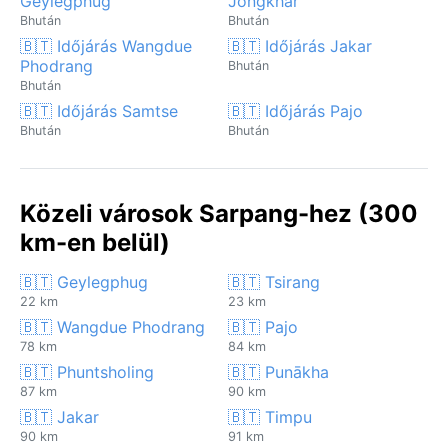
Geylegphug
Jongkhar
Bhután
Bhután
🇧🇹 Időjárás Wangdue
🇧🇹 Időjárás Jakar
Phodrang
Bhután
Bhután
🇧🇹 Időjárás Samtse
🇧🇹 Időjárás Pajo
Bhután
Bhután
Közeli városok Sarpang-hez (300
km-en belül)
🇧🇹 Geylegphug
🇧🇹 Tsirang
22 km
23 km
🇧🇹 Wangdue Phodrang
🇧🇹 Pajo
78 km
84 km
🇧🇹 Phuntsholing
🇧🇹 Punākha
87 km
90 km
🇧🇹 Jakar
🇧🇹 Timpu
90 km
91 km