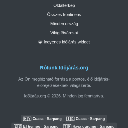
Oldaltérkép
Összes kontinens
Minden ország
Világ fővárosai
🧩 Ingyenes időjárás widget
Rólunk Időjárás.org
Az Ön megbízható forrása a pontos, élő időjárás-
előrejelzéseknek világszerte.
Időjárás.org © 2026. Minden jog fenntartva.
🇲🇾
🇮🇩
Cuaca · Sarpang
Cuaca · Sarpang
🇪🇸
🇹🇷
El tiempo · Sarpang
Hava durumu · Sarpang