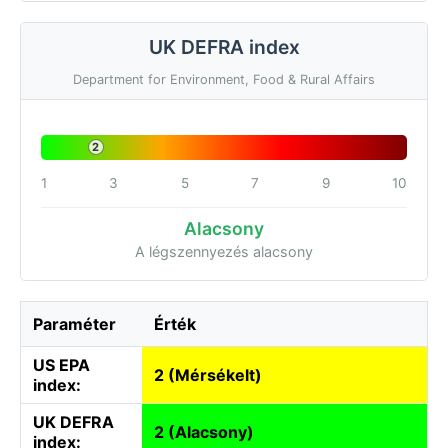
UK DEFRA index
Department for Environment, Food & Rural Affairs
2
1
3
5
7
9
10
Alacsony
A légszennyezés alacsony
Paraméter
Érték
US EPA
2 (Mérsékelt)
index:
UK DEFRA
2 (Alacsony)
index: