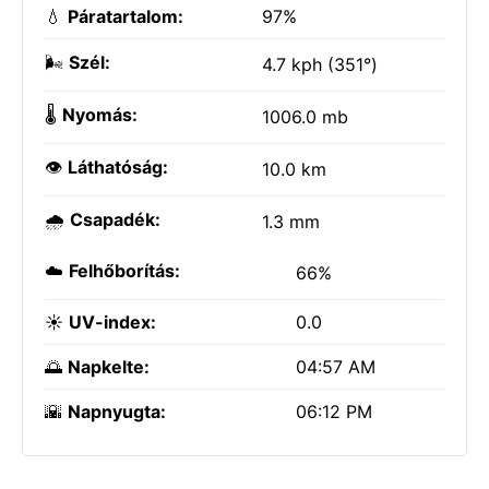
💧
Páratartalom:
97%
🌬️
Szél:
4.7 kph (351°)
🌡️
Nyomás:
1006.0 mb
👁️
Láthatóság:
10.0 km
🌧️
Csapadék:
1.3 mm
☁️
Felhőborítás:
66%
☀️
UV-index:
0.0
🌅
Napkelte:
04:57 AM
🌇
Napnyugta:
06:12 PM