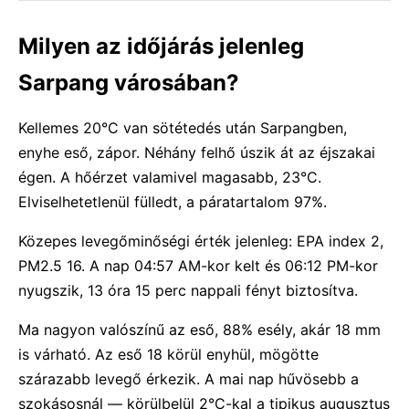
Milyen az időjárás jelenleg
Sarpang városában?
Kellemes 20°C van sötétedés után Sarpangben,
enyhe eső, zápor. Néhány felhő úszik át az éjszakai
égen. A hőérzet valamivel magasabb, 23°C.
Elviselhetetlenül fülledt, a páratartalom 97%.
Közepes levegőminőségi érték jelenleg: EPA index 2,
PM2.5 16. A nap 04:57 AM-kor kelt és 06:12 PM-kor
nyugszik, 13 óra 15 perc nappali fényt biztosítva.
Ma nagyon valószínű az eső, 88% esély, akár 18 mm
is várható. Az eső 18 körül enyhül, mögötte
szárazabb levegő érkezik. A mai nap hűvösebb a
szokásosnál — körülbelül 2°C-kal a tipikus augusztus