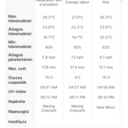
Helyenként eső
Hel
Gyenge zápor
Köd
a közelben
a
Max.
29.2°C
27.3°C
28.3°C
hőmérséklet
23.6°C
23.2°C
23.8°C
Átlagos
hőmérséklet
18.7°C
19.1°C
20.2°C
Min.
hőmérséklet
90%
95%
92%
Átlagos
5.8 kph
7.2 kph
6.1 kph
páratartalom
17.8 mm
27.4 mm
10.1 mm
Max. szél
10.0
4.0
10.0
Összes
csapadék
04:57 AM
04:57 AM
04:58 AM
0
UV-index
06:12 PM
06:11 PM
06:10 PM
Napkelte
Waning
Waning
New Moon
N
Crescent
Crescent
Napnyugta
Holdfázis