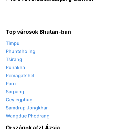
Top városok Bhutan-ban
Timpu
Phuntsholing
Tsirang
Punākha
Pemagatshel
Paro
Sarpang
Geylegphug
Samdrup Jongkhar
Wangdue Phodrang
Országok a(z) Ázsia