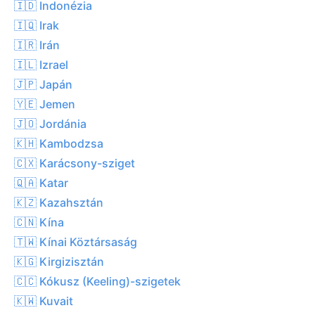
🇮🇩 Indonézia
🇮🇶 Irak
🇮🇷 Irán
🇮🇱 Izrael
🇯🇵 Japán
🇾🇪 Jemen
🇯🇴 Jordánia
🇰🇭 Kambodzsa
🇨🇽 Karácsony-sziget
🇶🇦 Katar
🇰🇿 Kazahsztán
🇨🇳 Kína
🇹🇼 Kínai Köztársaság
🇰🇬 Kirgizisztán
🇨🇨 Kókusz (Keeling)-szigetek
🇰🇼 Kuvait