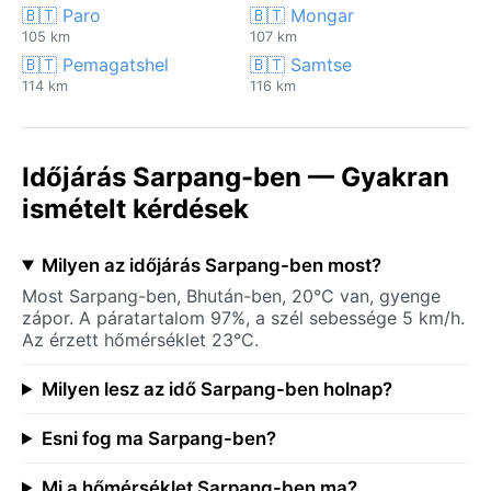
🇧🇹 Paro
🇧🇹 Mongar
105 km
107 km
🇧🇹 Pemagatshel
🇧🇹 Samtse
114 km
116 km
Időjárás Sarpang-ben — Gyakran
ismételt kérdések
Milyen az időjárás Sarpang-ben most?
Most Sarpang-ben, Bhután-ben, 20°C van, gyenge
zápor. A páratartalom 97%, a szél sebessége 5 km/h.
Az érzett hőmérséklet 23°C.
Milyen lesz az idő Sarpang-ben holnap?
Esni fog ma Sarpang-ben?
Mi a hőmérséklet Sarpang-ben ma?