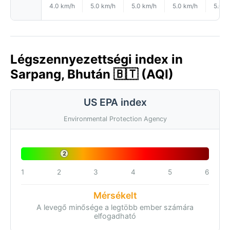
4.0 km/h
5.0 km/h
5.0 km/h
5.0 km/h
5.0 k
Légszennyezettségi index in
Sarpang, Bhután 🇧🇹 (AQI)
US EPA index
Environmental Protection Agency
2
1
2
3
4
5
6
Mérsékelt
A levegő minősége a legtöbb ember számára
elfogadható