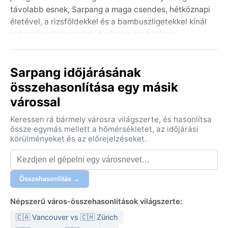
távolabb esnek, Sarpang a maga csendes, hétköznapi
életével, a rizsföldekkel és a bambuszligetekkel kínál
autentikus benyomást. A város a szubtrópusi
övezetben, alacsonyabb fekvésben helyezkedik el,
így a levegőt gyakran itatja át a nedvesség.
Sarpang időjárásának
Az éghajlat a Cwa osztályba tartozik, vagyis nedves
összehasonlítása egy másik
szubtrópusi, száraz téllel. A nyarak forrók és
várossal
csapadékosak – a májustól szeptemberig tartó
monszun időszak hozza a legtöbb esőt, izzasztó
Keressen rá bármely városra világszerte, és hasonlítsa
páratartalommal. A téli hónapok viszont kellemesen
össze egymás mellett a hőmérsékletet, az időjárási
szárazak és enyhék, nappal 20–25 °C, éjszaka
körülményeket és az előrejelzéseket.
hűvösebb. A tavasz és az ősz átmeneti, kellemes időt
kínál, de a tavasz végén már megindul a csapadék.
Utazáshoz a könnyű, légáteresztő ruházat a legjobb;
Összehasonlítás →
télen egy vékony pulóver is elég, nyáron esőkabát
ajánlott.
Népszerű város-összehasonlítások világszerte:
A legkedvezőbb időszak a novembertől február
🇨🇦 Vancouver vs 🇨🇭 Zürich
elejéig tartó száraz évszak, amikor a napsütés és a