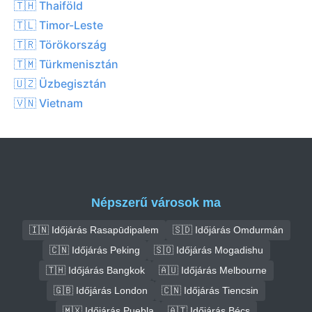
🇹🇭 Thaiföld
🇹🇱 Timor-Leste
🇹🇷 Törökország
🇹🇲 Türkmenisztán
🇺🇿 Üzbegisztán
🇻🇳 Vietnam
Népszerű városok ma
🇮🇳 Időjárás Rasapūdipalem
🇸🇩 Időjárás Omdurmán
🇨🇳 Időjárás Peking
🇸🇴 Időjárás Mogadishu
🇹🇭 Időjárás Bangkok
🇦🇺 Időjárás Melbourne
🇬🇧 Időjárás London
🇨🇳 Időjárás Tiencsin
🇲🇽 Időjárás Puebla
🇦🇹 Időjárás Bécs