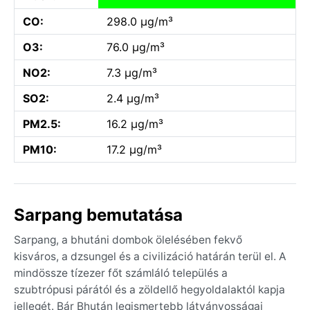
CO:
298.0 µg/m³
O3:
76.0 µg/m³
NO2:
7.3 µg/m³
SO2:
2.4 µg/m³
PM2.5:
16.2 µg/m³
PM10:
17.2 µg/m³
Sarpang bemutatása
Sarpang, a bhutáni dombok ölelésében fekvő
kisváros, a dzsungel és a civilizáció határán terül el. A
mindössze tízezer főt számláló település a
szubtrópusi párától és a zöldellő hegyoldalaktól kapja
jellegét. Bár Bhután legismertebb látványosságai