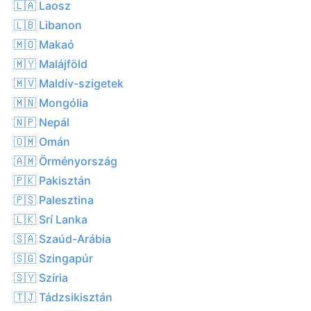
🇱🇦 Laosz
🇱🇧 Libanon
🇲🇴 Makaó
🇲🇾 Malájföld
🇲🇻 Maldív-szigetek
🇲🇳 Mongólia
🇳🇵 Nepál
🇴🇲 Omán
🇦🇲 Örményország
🇵🇰 Pakisztán
🇵🇸 Palesztina
🇱🇰 Srí Lanka
🇸🇦 Szaúd-Arábia
🇸🇬 Szingapúr
🇸🇾 Szíria
🇹🇯 Tádzsikisztán