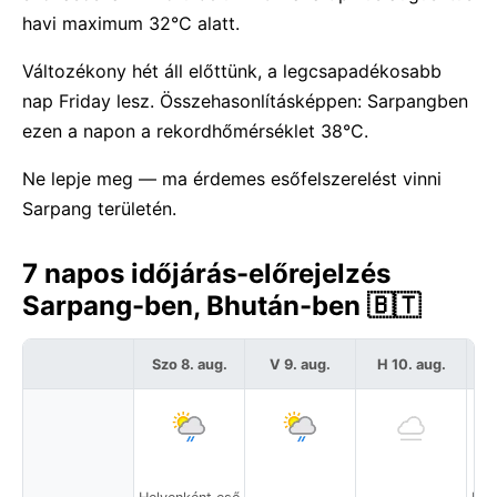
havi maximum 32°C alatt.
Változékony hét áll előttünk, a legcsapadékosabb
nap Friday lesz. Összehasonlításképpen: Sarpangben
ezen a napon a rekordhőmérséklet 38°C.
Ne lepje meg — ma érdemes esőfelszerelést vinni
Sarpang területén.
7 napos időjárás-előrejelzés
Sarpang-ben, Bhután-ben 🇧🇹
Szo 8. aug.
V 9. aug.
H 10. aug.
K