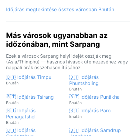
Időjárás megtekintése összes városban Bhután
Más városok ugyanabban az
időzónában, mint Sarpang
Ezek a városok Sarpang helyi idejét osztják meg
(Asia/Thimphu) — hasznos hívások ütemezéséhez vagy
nappali órák összehasonlításához.
🇧🇹 Időjárás Timpu
🇧🇹 Időjárás
Phuntsholing
Bhután
Bhután
🇧🇹 Időjárás Tsirang
🇧🇹 Időjárás Punākha
Bhután
Bhután
🇧🇹 Időjárás
🇧🇹 Időjárás Paro
Pemagatshel
Bhután
Bhután
🇧🇹 Időjárás
🇧🇹 Időjárás Samdrup