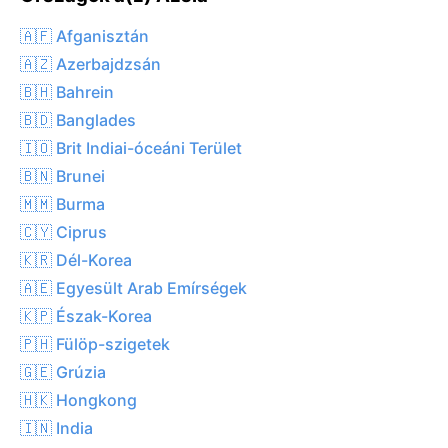
🇦🇫 Afganisztán
🇦🇿 Azerbajdzsán
🇧🇭 Bahrein
🇧🇩 Banglades
🇮🇴 Brit Indiai-óceáni Terület
🇧🇳 Brunei
🇲🇲 Burma
🇨🇾 Ciprus
🇰🇷 Dél-Korea
🇦🇪 Egyesült Arab Emírségek
🇰🇵 Észak-Korea
🇵🇭 Fülöp-szigetek
🇬🇪 Grúzia
🇭🇰 Hongkong
🇮🇳 India