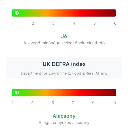
1
1
2
3
4
5
6
Jó
A levegő minősége kielégítőnek tekinthető
UK DEFRA index
Department for Environment, Food & Rural Affairs
1
1
3
5
7
9
10
Alacsony
A légszennyezés alacsony