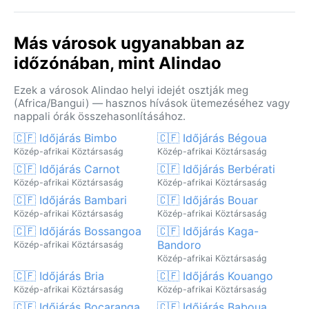
Más városok ugyanabban az
időzónában, mint Alindao
Ezek a városok Alindao helyi idejét osztják meg
(Africa/Bangui) — hasznos hívások ütemezéséhez vagy
nappali órák összehasonlításához.
🇨🇫 Időjárás Bimbo
🇨🇫 Időjárás Bégoua
Közép-afrikai Köztársaság
Közép-afrikai Köztársaság
🇨🇫 Időjárás Carnot
🇨🇫 Időjárás Berbérati
Közép-afrikai Köztársaság
Közép-afrikai Köztársaság
🇨🇫 Időjárás Bambari
🇨🇫 Időjárás Bouar
Közép-afrikai Köztársaság
Közép-afrikai Köztársaság
🇨🇫 Időjárás Bossangoa
🇨🇫 Időjárás Kaga-
Bandoro
Közép-afrikai Köztársaság
Közép-afrikai Köztársaság
🇨🇫 Időjárás Bria
🇨🇫 Időjárás Kouango
Közép-afrikai Köztársaság
Közép-afrikai Köztársaság
🇨🇫 Időjárás Bocaranga
🇨🇫 Időjárás Baboua