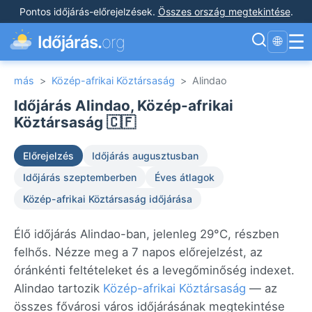
Pontos időjárás-előrejelzések
.
Összes ország megtekintése
.
☰
Időjárás.
org
🌐
más
>
Közép-afrikai Köztársaság
>
Alindao
Időjárás Alindao, Közép-afrikai
Köztársaság 🇨🇫
Előrejelzés
Időjárás augusztusban
Időjárás szeptemberben
Éves átlagok
Közép-afrikai Köztársaság időjárása
Élő időjárás Alindao-ban, jelenleg 29°C, részben
felhős. Nézze meg a 7 napos előrejelzést, az
óránkénti feltételeket és a levegőminőség indexet.
Alindao tartozik
Közép-afrikai Köztársaság
— az
összes fővárosi város időjárásának megtekintése