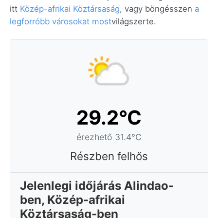
itt
Közép-afrikai Köztársaság
, vagy böngésszen
a
legforróbb városokat most
világszerte.
29.2°C
érezhető 31.4°C
Részben felhős
Jelenlegi időjárás Alindao-
ben, Közép-afrikai
Köztársaság-ben