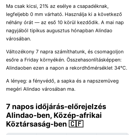
Ma csak kicsi, 21% az esélye a csapadéknak,
legfeljebb 0 mm várható. Használja ki a következő
néhány órát — az eső 10 körül kezdődik. A mai nap
nagyjából tipikus augusztus hónapban Alindao
városában.
Változékony 7 napra számíthatunk, és csomagoljon
esőre a Friday környékén. Összehasonlításképpen:
Alindaoben ezen a napon a rekordhőmérséklet 34°C.
A lényeg: a fényvédő, a sapka és a napszemüveg
megéri Alindao városában ma.
7 napos időjárás-előrejelzés
Alindao-ben, Közép-afrikai
Köztársaság-ben 🇨🇫