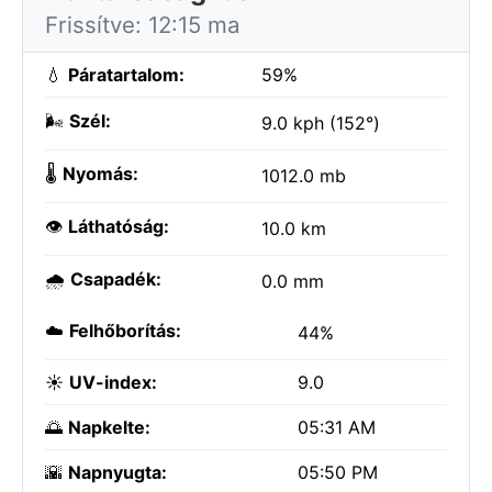
Frissítve: 12:15 ma
💧
Páratartalom:
59%
🌬️
Szél:
9.0 kph (152°)
🌡️
Nyomás:
1012.0 mb
👁️
Láthatóság:
10.0 km
🌧️
Csapadék:
0.0 mm
☁️
Felhőborítás:
44%
☀️
UV-index:
9.0
🌅
Napkelte:
05:31 AM
🌇
Napnyugta:
05:50 PM