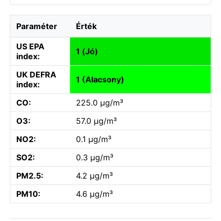
Paraméter
Érték
US EPA
1 (Jó)
index:
UK DEFRA
1 (Alacsony)
index:
CO:
225.0 µg/m³
O3:
57.0 µg/m³
NO2:
0.1 µg/m³
SO2:
0.3 µg/m³
PM2.5:
4.2 µg/m³
PM10:
4.6 µg/m³