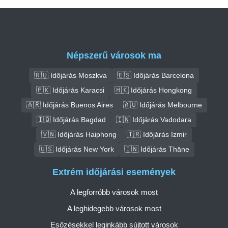
Népszerű városok ma
🇷🇺 Időjárás Moszkva
🇪🇸 Időjárás Barcelona
🇵🇰 Időjárás Karacsi
🇭🇰 Időjárás Hongkong
🇦🇷 Időjárás Buenos Aires
🇦🇺 Időjárás Melbourne
🇮🇶 Időjárás Bagdad
🇮🇳 Időjárás Vadodara
🇻🇳 Időjárás Haiphong
🇹🇷 Időjárás İzmir
🇺🇸 Időjárás New York
🇮🇳 Időjárás Thāne
Extrém időjárási események
A legforróbb városok most
A leghidegebb városok most
Esőzésekkel leginkább sújtott városok