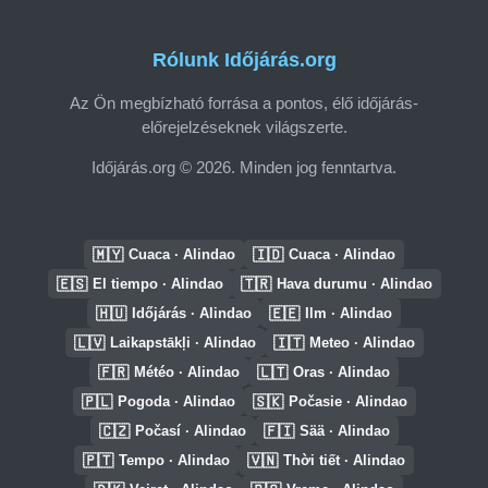
Rólunk Időjárás.org
Az Ön megbízható forrása a pontos, élő időjárás-
előrejelzéseknek világszerte.
Időjárás.org © 2026. Minden jog fenntartva.
🇲🇾
🇮🇩
Cuaca · Alindao
Cuaca · Alindao
🇪🇸
🇹🇷
El tiempo · Alindao
Hava durumu · Alindao
🇭🇺
🇪🇪
Időjárás · Alindao
Ilm · Alindao
🇱🇻
🇮🇹
Laikapstākļi · Alindao
Meteo · Alindao
🇫🇷
🇱🇹
Météo · Alindao
Oras · Alindao
🇵🇱
🇸🇰
Pogoda · Alindao
Počasie · Alindao
🇨🇿
🇫🇮
Počasí · Alindao
Sää · Alindao
🇵🇹
🇻🇳
Tempo · Alindao
Thời tiết · Alindao