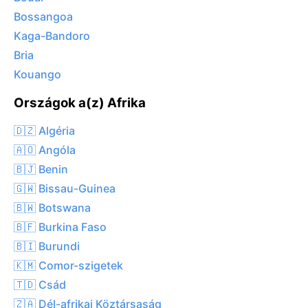
Bossangoa
Kaga-Bandoro
Bria
Kouango
Országok a(z) Afrika
🇩🇿 Algéria
🇦🇴 Angóla
🇧🇯 Benin
🇬🇼 Bissau-Guinea
🇧🇼 Botswana
🇧🇫 Burkina Faso
🇧🇮 Burundi
🇰🇲 Comor-szigetek
🇹🇩 Csád
🇿🇦 Dél-afrikai Köztársaság