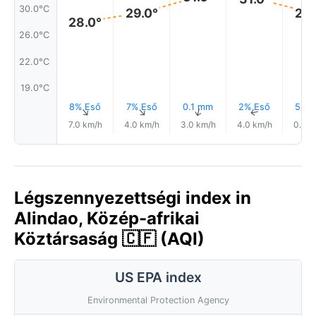
30.0°C
29.0°
29.
28.0°
26.0°C
22.0°C
19.0°C
8% Eső
7% Eső
0.1 mm
2% Eső
5% E
↑
↑
↑
↑
7.0 km/h
4.0 km/h
3.0 km/h
4.0 km/h
0.0 k
Légszennyezettségi index in
Alindao, Közép-afrikai
Köztársaság 🇨🇫 (AQI)
US EPA index
Environmental Protection Agency