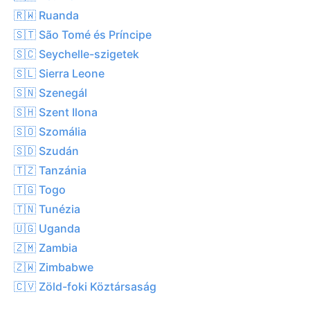
🇷🇼 Ruanda
🇸🇹 São Tomé és Príncipe
🇸🇨 Seychelle-szigetek
🇸🇱 Sierra Leone
🇸🇳 Szenegál
🇸🇭 Szent Ilona
🇸🇴 Szomália
🇸🇩 Szudán
🇹🇿 Tanzánia
🇹🇬 Togo
🇹🇳 Tunézia
🇺🇬 Uganda
🇿🇲 Zambia
🇿🇼 Zimbabwe
🇨🇻 Zöld-foki Köztársaság