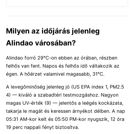
Milyen az időjárás jelenleg
Alindao városában?
Alindao forró 29°C-on ebben az órában, részben
felhős van fent. Napos és felhős idő váltakozik az
égen. A hőérzet valamivel magasabb, 31°C.
A levegőminőség jelenleg jó (US EPA index 1, PM2.5
4) — kiváló a szabadtéri testmozgáshoz. Nagyon
magas UV-érték (9) — jelentős a leégés kockázata,
takarja le magát és keressen árnyékot délben. A nap
05:31 AM-kor kelt és 05:50 PM-kor nyugszik, 12 óra
19 perc nappali fényt biztosítva.