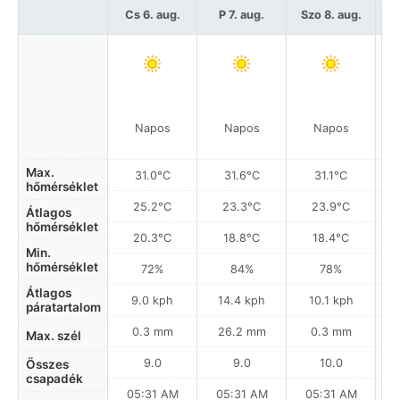
Cs 6. aug.
P 7. aug.
Szo 8. aug.
Napos
Napos
Napos
Gy
Max.
31.0°C
31.6°C
31.1°C
hőmérséklet
25.2°C
23.3°C
23.9°C
Átlagos
hőmérséklet
20.3°C
18.8°C
18.4°C
Min.
hőmérséklet
72%
84%
78%
Átlagos
9.0 kph
14.4 kph
10.1 kph
páratartalom
0.3 mm
26.2 mm
0.3 mm
Max. szél
9.0
9.0
10.0
Összes
csapadék
05:31 AM
05:31 AM
05:31 AM