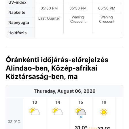
UV-index
05:50 PM
05:50 PM
05:50 PM
Napkelte
Waning
Waning
Last Quarter
Crescent
Crescent
Napnyugta
Holdfázis
Óránkénti időjárás-előrejelzés
Alindao-ben, Közép-afrikai
Köztársaság-ben, ma
Thursday, August 06, 2026
13
14
15
16
17
33.0°C
31.0°
31.0°