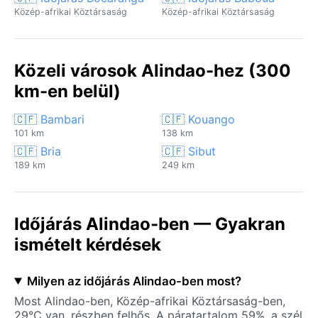
Közép-afrikai Köztársaság
Közép-afrikai Köztársaság
Közeli városok Alindao-hez (300
km-en belül)
🇨🇫 Bambari
🇨🇫 Kouango
101 km
138 km
🇨🇫 Bria
🇨🇫 Sibut
189 km
249 km
Időjárás Alindao-ben — Gyakran
ismételt kérdések
Milyen az időjárás Alindao-ben most?
Most Alindao-ben, Közép-afrikai Köztársaság-ben,
29°C van, részben felhős. A páratartalom 59%, a szél