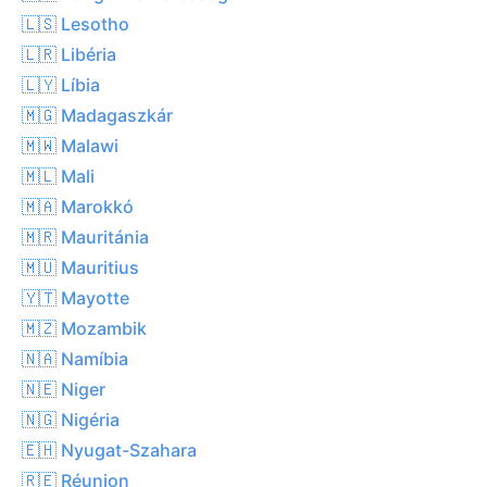
🇱🇸 Lesotho
🇱🇷 Libéria
🇱🇾 Líbia
🇲🇬 Madagaszkár
🇲🇼 Malawi
🇲🇱 Mali
🇲🇦 Marokkó
🇲🇷 Mauritánia
🇲🇺 Mauritius
🇾🇹 Mayotte
🇲🇿 Mozambik
🇳🇦 Namíbia
🇳🇪 Niger
🇳🇬 Nigéria
🇪🇭 Nyugat-Szahara
🇷🇪 Réunion