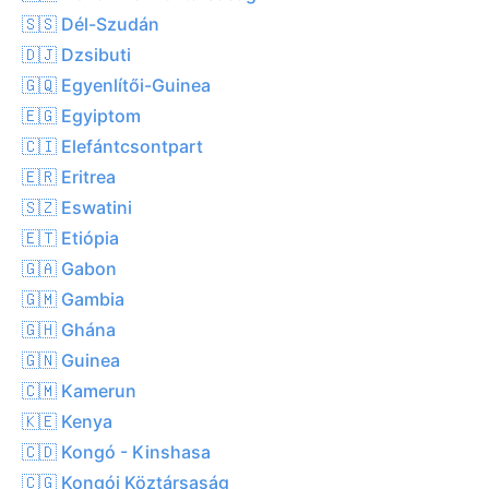
🇸🇸 Dél-Szudán
🇩🇯 Dzsibuti
🇬🇶 Egyenlítői-Guinea
🇪🇬 Egyiptom
🇨🇮 Elefántcsontpart
🇪🇷 Eritrea
🇸🇿 Eswatini
🇪🇹 Etiópia
🇬🇦 Gabon
🇬🇲 Gambia
🇬🇭 Ghána
🇬🇳 Guinea
🇨🇲 Kamerun
🇰🇪 Kenya
🇨🇩 Kongó - Kinshasa
🇨🇬 Kongói Köztársaság