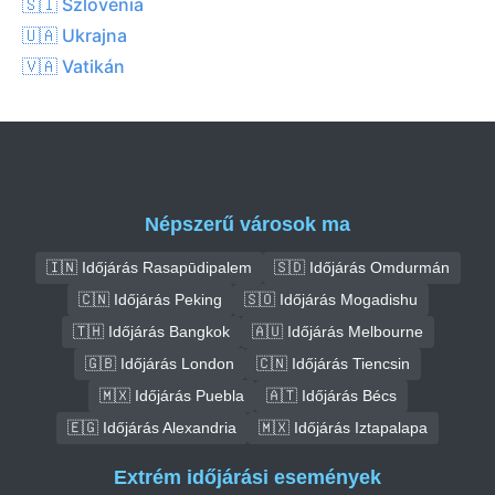
🇸🇮 Szlovénia
🇺🇦 Ukrajna
🇻🇦 Vatikán
Népszerű városok ma
🇮🇳 Időjárás Rasapūdipalem
🇸🇩 Időjárás Omdurmán
🇨🇳 Időjárás Peking
🇸🇴 Időjárás Mogadishu
🇹🇭 Időjárás Bangkok
🇦🇺 Időjárás Melbourne
🇬🇧 Időjárás London
🇨🇳 Időjárás Tiencsin
🇲🇽 Időjárás Puebla
🇦🇹 Időjárás Bécs
🇪🇬 Időjárás Alexandria
🇲🇽 Időjárás Iztapalapa
Extrém időjárási események