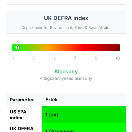
UK DEFRA index
Department for Environment, Food & Rural Affairs
1
1
3
5
7
9
10
Alacsony
A légszennyezés alacsony
Paraméter
Érték
US EPA
1 (Jó)
index:
UK DEFRA
1 (Alacsony)