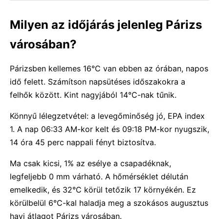
Milyen az időjárás jelenleg Párizs
városában?
Párizsben kellemes 16°C van ebben az órában, napos
idő felett. Számítson napsütéses időszakokra a
felhők között. Kint nagyjából 14°C-nak tűnik.
Könnyű lélegzetvétel: a levegőminőség jó, EPA index
1. A nap 06:33 AM-kor kelt és 09:18 PM-kor nyugszik,
14 óra 45 perc nappali fényt biztosítva.
Ma csak kicsi, 1% az esélye a csapadéknak,
legfeljebb 0 mm várható. A hőmérséklet délután
emelkedik, és 32°C körül tetőzik 17 környékén. Ez
körülbelül 6°C-kal haladja meg a szokásos augusztus
havi átlagot Párizs városában.