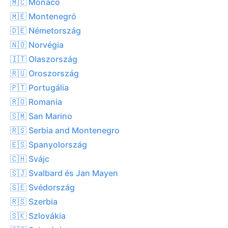
🇲🇨 Monaco
🇲🇪 Montenegró
🇩🇪 Németország
🇳🇴 Norvégia
🇮🇹 Olaszország
🇷🇺 Oroszország
🇵🇹 Portugália
🇷🇴 Romania
🇸🇲 San Marino
🇷🇸 Serbia and Montenegro
🇪🇸 Spanyolország
🇨🇭 Svájc
🇸🇯 Svalbard és Jan Mayen
🇸🇪 Svédország
🇷🇸 Szerbia
🇸🇰 Szlovákia