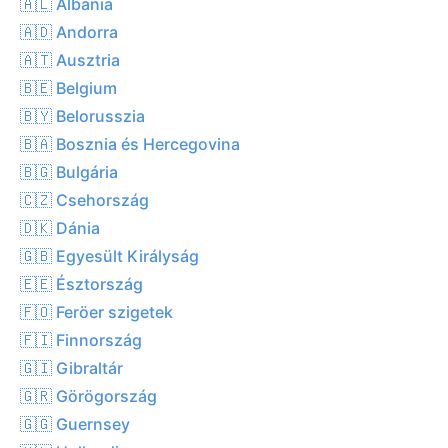
🇦🇱 Albánia
🇦🇩 Andorra
🇦🇹 Ausztria
🇧🇪 Belgium
🇧🇾 Belorusszia
🇧🇦 Bosznia és Hercegovina
🇧🇬 Bulgária
🇨🇿 Csehország
🇩🇰 Dánia
🇬🇧 Egyesült Királyság
🇪🇪 Észtország
🇫🇴 Feröer szigetek
🇫🇮 Finnország
🇬🇮 Gibraltár
🇬🇷 Görögország
🇬🇬 Guernsey