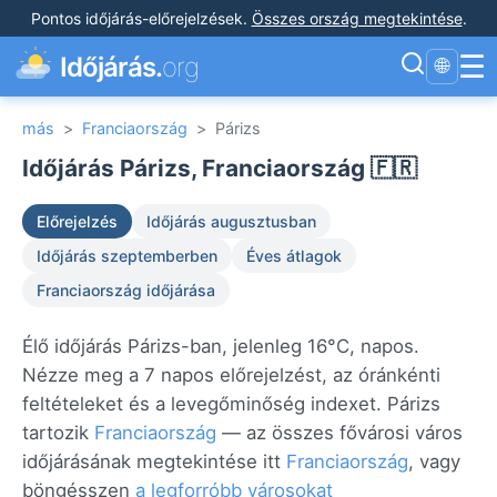
Pontos időjárás-előrejelzések
.
Összes ország megtekintése
.
☰
Időjárás.
org
🌐
más
>
Franciaország
>
Párizs
Időjárás Párizs, Franciaország 🇫🇷
Előrejelzés
Időjárás augusztusban
Időjárás szeptemberben
Éves átlagok
Franciaország időjárása
Élő időjárás Párizs-ban, jelenleg 16°C, napos.
Nézze meg a 7 napos előrejelzést, az óránkénti
feltételeket és a levegőminőség indexet. Párizs
tartozik
Franciaország
— az összes fővárosi város
időjárásának megtekintése itt
Franciaország
, vagy
böngésszen
a legforróbb városokat