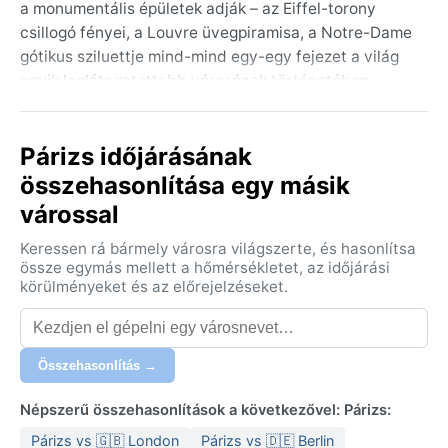
a monumentális épületek adják – az Eiffel-torony
csillogó fényei, a Louvre üvegpiramisa, a Notre-Dame
gótikus sziluettje mind-mind egy-egy fejezet a világ
egyik leglátogatottabb városának történetében.
Párizs földrajzilag a Párizsi-medence lapos táján
fekszik, így a horizontot nem hegyek, hanem
Párizs időjárásának
templomtornyok és paloták tagolják. Az utcák
nyüzsgése mellett ott vannak a csendes kertvárosi
összehasonlítása egy másik
negyedek, a Montmartre bohém sikátorai és a Szajna
várossal
partján kirakodó antikváriusok.
Keressen rá bármely városra világszerte, és hasonlítsa
Éghajlata az óceáni (Cfb) besorolást követi: enyhe, de
össze egymás mellett a hőmérsékletet, az időjárási
csapadékos egész évben. A nyarak kellemesek, 20–25
körülményeket és az előrejelzéseket.
Celsius-fok körüli hőmérséklettel, ám időnként
hőhullámok is elérik a várost, amikor a hőmérő 35
fokig is kúszhat. A tél hűvös, 2–8 fok között mozog, a
Összehasonlítás →
havazás ritka és rövid életű – leginkább latyakos
napokra érdemes számítani. A csapadék eloszlása
Népszerű összehasonlítások a következővel: Párizs:
egyenletes, évi 600–700 milliméter, a páratartalom
Párizs vs 🇬🇧 London
Párizs vs 🇩🇪 Berlin