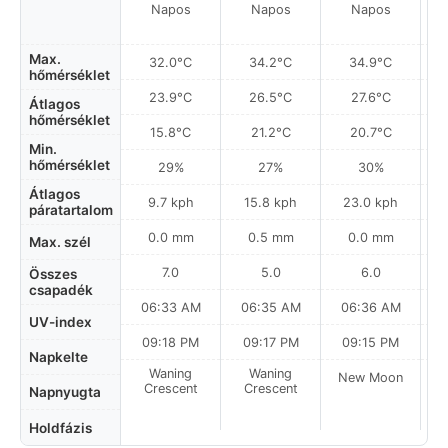
Napos
Napos
Napos
Max.
32.0°C
34.2°C
34.9°C
hőmérséklet
23.9°C
26.5°C
27.6°C
Átlagos
hőmérséklet
15.8°C
21.2°C
20.7°C
Min.
hőmérséklet
29%
27%
30%
Átlagos
9.7 kph
15.8 kph
23.0 kph
páratartalom
0.0 mm
0.5 mm
0.0 mm
Max. szél
7.0
5.0
6.0
Összes
csapadék
06:33 AM
06:35 AM
06:36 AM
UV-index
09:18 PM
09:17 PM
09:15 PM
Napkelte
Waning
Waning
New Moon
N
Crescent
Crescent
Napnyugta
Holdfázis