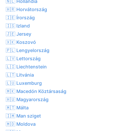
🇳🇱 Hollandia
🇭🇷 Horvátország
🇮🇪 Írország
🇮🇸 Izland
🇯🇪 Jersey
🇽🇰 Koszovó
🇵🇱 Lengyelország
🇱🇻 Lettország
🇱🇮 Liechtenstein
🇱🇹 Litvánia
🇱🇺 Luxemburg
🇲🇰 Macedón Köztársaság
🇭🇺 Magyarország
🇲🇹 Málta
🇮🇲 Man sziget
🇲🇩 Moldova