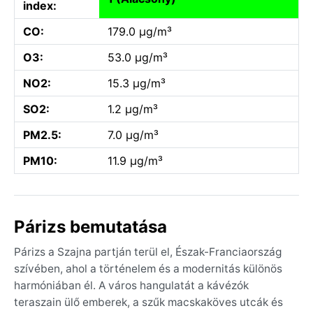
index:
CO:
179.0 µg/m³
O3:
53.0 µg/m³
NO2:
15.3 µg/m³
SO2:
1.2 µg/m³
PM2.5:
7.0 µg/m³
PM10:
11.9 µg/m³
Párizs bemutatása
Párizs a Szajna partján terül el, Észak-Franciaország
szívében, ahol a történelem és a modernitás különös
harmóniában él. A város hangulatát a kávézók
teraszain ülő emberek, a szűk macskaköves utcák és