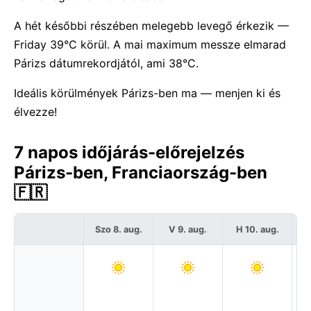
A hét későbbi részében melegebb levegő érkezik —
Friday 39°C körül. A mai maximum messze elmarad
Párizs dátumrekordjától, ami 38°C.
Ideális körülmények Párizs-ben ma — menjen ki és
élvezze!
7 napos időjárás-előrejelzés
Párizs-ben, Franciaország-ben
🇫🇷
Szo 8. aug.
V 9. aug.
H 10. aug.
K