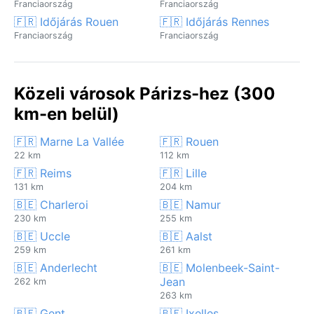
Franciaország
Franciaország
🇫🇷 Időjárás Rouen
🇫🇷 Időjárás Rennes
Franciaország
Franciaország
Közeli városok Párizs-hez (300
km-en belül)
🇫🇷 Marne La Vallée
🇫🇷 Rouen
22 km
112 km
🇫🇷 Reims
🇫🇷 Lille
131 km
204 km
🇧🇪 Charleroi
🇧🇪 Namur
230 km
255 km
🇧🇪 Uccle
🇧🇪 Aalst
259 km
261 km
🇧🇪 Anderlecht
🇧🇪 Molenbeek-Saint-
Jean
262 km
263 km
🇧🇪 Gent
🇧🇪 Ixelles