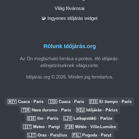
Világ fővárosai
🧩 Ingyenes időjárás widget
Rólunk Időjárás.org
Az Ön megbízható forrása a pontos, élő időjárás-
előrejelzéseknek világszerte.
Időjárás.org © 2026. Minden jog fenntartva.
🇲🇾
🇮🇩
🇪🇸
Cuaca · Paris
Cuaca · Paris
El tiempo · París
🇹🇷
🇭🇺
Hava durumu · Paris
Időjárás · Párizs
🇪🇪
🇱🇻
Ilm · Pariis
Laikapstākļi · Parīze
🇮🇹
🇫🇷
Meteo · Parigi
Météo · Ville-Lumière
🇱🇹
🇵🇱
Oras · Paryžius
Pogoda · Paryż