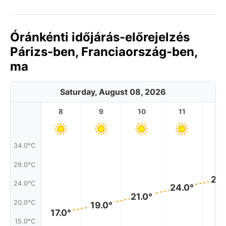
Óránkénti időjárás-előrejelzés
Párizs-ben, Franciaország-ben,
ma
Saturday, August 08, 2026
8
9
10
11
1
34.0°C
29.0°C
26.
24.0°C
24.0°
21.0°
20.0°C
19.0°
17.0°
15.0°C