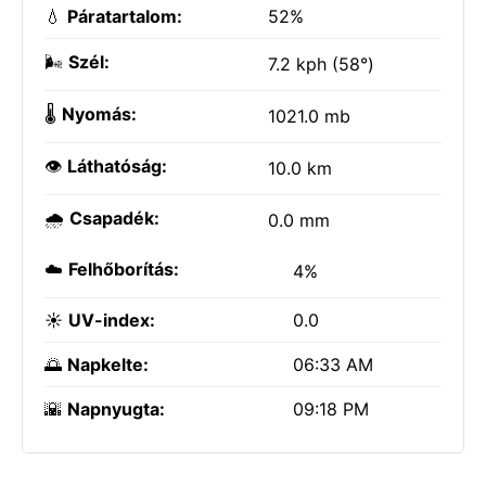
💧
Páratartalom:
52%
🌬️
Szél:
7.2 kph (58°)
🌡️
Nyomás:
1021.0 mb
👁️
Láthatóság:
10.0 km
🌧️
Csapadék:
0.0 mm
☁️
Felhőborítás:
4%
☀️
UV-index:
0.0
🌅
Napkelte:
06:33 AM
🌇
Napnyugta:
09:18 PM