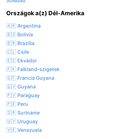
Soledad
Országok a(z) Dél-Amerika
🇦🇷 Argentína
🇧🇴 Bolívia
🇧🇷 Brazília
🇨🇱 Csile
🇪🇨 Ekvádor
🇫🇰 Falkland-szigetek
🇬🇫 Francia Guyana
🇬🇾 Guyana
🇵🇾 Paraguay
🇵🇪 Peru
🇸🇷 Suriname
🇺🇾 Uruguay
🇻🇪 Venezuela