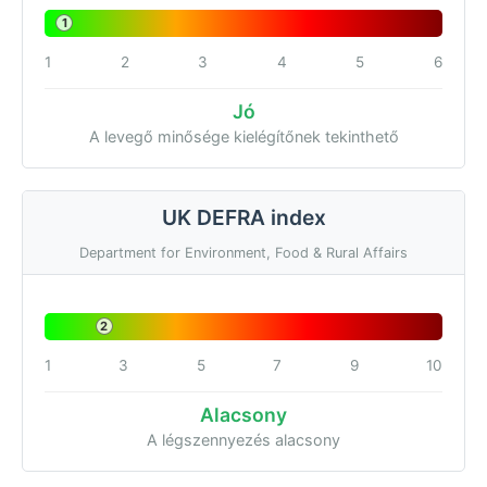
1
1
2
3
4
5
6
Jó
A levegő minősége kielégítőnek tekinthető
UK DEFRA index
Department for Environment, Food & Rural Affairs
2
1
3
5
7
9
10
Alacsony
A légszennyezés alacsony