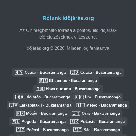
Rólunk Időjárás.org
Az Ön megbízható forrása a pontos, élő időjárás-
előrejelzéseknek világszerte.
Időjárás.org © 2026. Minden jog fenntartva.
🇲🇾
🇮🇩
Cuaca · Bucaramanga
Cuaca · Bucaramanga
🇪🇸
El tiempo · Bucaramanga
🇹🇷
Hava durumu · Bucaramanga
🇭🇺
🇪🇪
Időjárás · Bucaramanga
Ilm · Bucaramanga
🇱🇻
🇮🇹
Laikapstākļi · Bukaramanga
Meteo · Bucaramanga
🇫🇷
🇱🇹
Météo · Bucaramanga
Oras · Bukaramanga
🇵🇱
🇸🇰
Pogoda · Bucaramanga
Počasie · Bucaramanga
🇨🇿
🇫🇮
Počasí · Bucaramanga
Sää · Bucaramanga