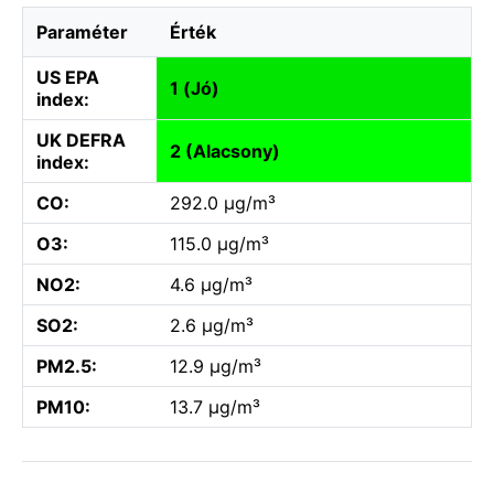
Paraméter
Érték
US EPA
1 (Jó)
index:
UK DEFRA
2 (Alacsony)
index:
CO:
292.0 µg/m³
O3:
115.0 µg/m³
NO2:
4.6 µg/m³
SO2:
2.6 µg/m³
PM2.5:
12.9 µg/m³
PM10:
13.7 µg/m³