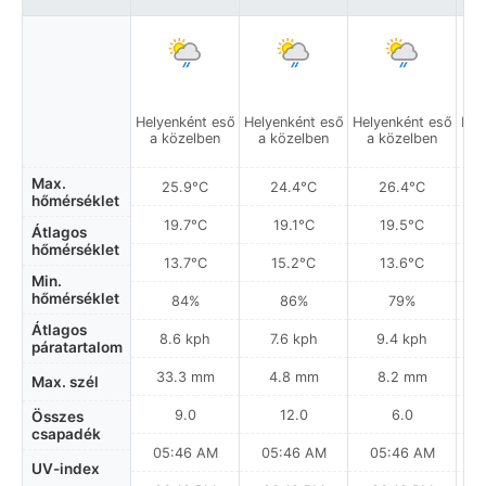
Helyenként eső
Helyenként eső
Helyenként eső
Hel
a közelben
a közelben
a közelben
a
Max.
25.9°C
24.4°C
26.4°C
hőmérséklet
19.7°C
19.1°C
19.5°C
Átlagos
hőmérséklet
13.7°C
15.2°C
13.6°C
Min.
hőmérséklet
84%
86%
79%
Átlagos
8.6 kph
7.6 kph
9.4 kph
páratartalom
33.3 mm
4.8 mm
8.2 mm
Max. szél
9.0
12.0
6.0
Összes
csapadék
05:46 AM
05:46 AM
05:46 AM
0
UV-index