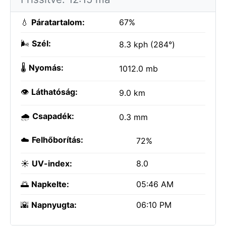
💧
Páratartalom:
67%
🌬️
Szél:
8.3 kph (284°)
🌡️
Nyomás:
1012.0 mb
👁️
Láthatóság:
9.0 km
🌧️
Csapadék:
0.3 mm
☁️
Felhőborítás:
72%
☀️
UV-index:
8.0
🌅
Napkelte:
05:46 AM
🌇
Napnyugta:
06:10 PM