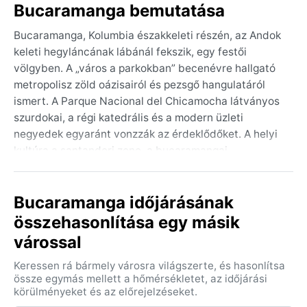
Bucaramanga bemutatása
Bucaramanga, Kolumbia északkeleti részén, az Andok
keleti hegyláncának lábánál fekszik, egy festői
völgyben. A „város a parkokban” becenévre hallgató
metropolisz zöld oázisairól és pezsgő hangulatáról
ismert. A Parque Nacional del Chicamocha látványos
szurdokai, a régi katedrális és a modern üzleti
negyedek egyaránt vonzzák az érdeklődőket. A helyi
kultúra a santanderi zene, a bucaramangai
függőágyak és a híres hormigas culonas (sült
hangyák) ízeiben elevenedik meg. A város földrajzi
Bucaramanga időjárásának
elhelyezkedése – 959 méterrel a tengerszint felett –
enyhe, kellemes klímát biztosít egész évben.
összehasonlítása egy másik
várossal
A Köppen-osztályozás szerint a város trópusi
szavanna éghajlatú (Aw). A nyári időszak
Keressen rá bármely városra világszerte, és hasonlítsa
(decembertől márciusig) szárazabb, nappali
össze egymás mellett a hőmérsékletet, az időjárási
hőmérséklete 28–30 °C körül alakul, az éjszakák
körülményeket és az előrejelzéseket.
hűvösek. A tél (áprilistól novemberig)