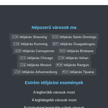
Népszerű városok ma
🇨🇳 Időjárás Shaoxing
🇩🇴 Időjárás Santo Domingo
🇨🇳 Időjárás Kunming
🇧🇫 Időjárás Ouagadougou
🇬🇳 Időjárás Camayenne
🇦🇺 Időjárás Brisbane
🇺🇸 Időjárás Chicago
🇨🇳 Időjárás Vuhan
🇮🇶 Időjárás Moszul
🇲🇲 Időjárás Rangun
🇿🇦 Időjárás Johannesburg
🇲🇽 Időjárás Tijuana
Extrém időjárási események
A legforróbb városok most
A leghidegebb városok most
Esőzésekkel leginkább sújtott városok