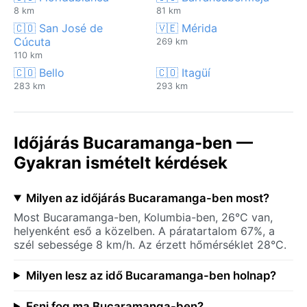
8 km
81 km
🇨🇴 San José de
🇻🇪 Mérida
Cúcuta
269 km
110 km
🇨🇴 Bello
🇨🇴 Itagüí
283 km
293 km
Időjárás Bucaramanga-ben —
Gyakran ismételt kérdések
Milyen az időjárás Bucaramanga-ben most?
Most Bucaramanga-ben, Kolumbia-ben, 26°C van,
helyenként eső a közelben. A páratartalom 67%, a
szél sebessége 8 km/h. Az érzett hőmérséklet 28°C.
Milyen lesz az idő Bucaramanga-ben holnap?
Esni fog ma Bucaramanga-ben?