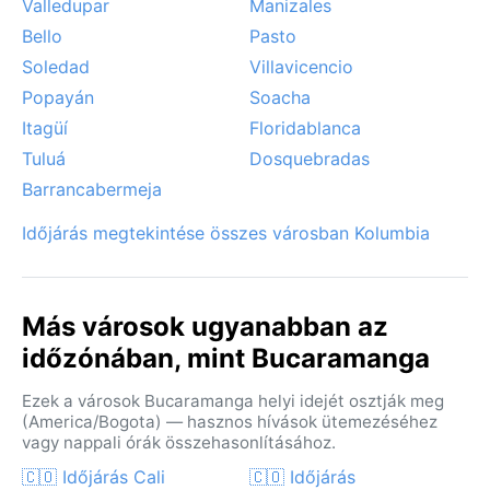
Valledupar
Manizales
Bello
Pasto
Soledad
Villavicencio
Popayán
Soacha
Itagüí
Floridablanca
Tuluá
Dosquebradas
Barrancabermeja
Időjárás megtekintése összes városban Kolumbia
Más városok ugyanabban az
időzónában, mint Bucaramanga
Ezek a városok Bucaramanga helyi idejét osztják meg
(America/Bogota) — hasznos hívások ütemezéséhez
vagy nappali órák összehasonlításához.
🇨🇴 Időjárás Cali
🇨🇴 Időjárás