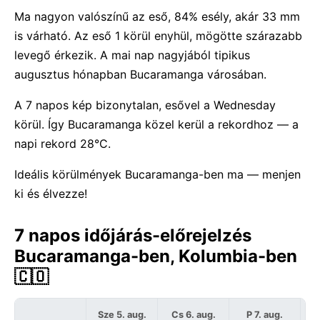
Ma nagyon valószínű az eső, 84% esély, akár 33 mm
is várható. Az eső 1 körül enyhül, mögötte szárazabb
levegő érkezik. A mai nap nagyjából tipikus
augusztus hónapban Bucaramanga városában.
A 7 napos kép bizonytalan, esővel a Wednesday
körül. Így Bucaramanga közel kerül a rekordhoz — a
napi rekord 28°C.
Ideális körülmények Bucaramanga-ben ma — menjen
ki és élvezze!
7 napos időjárás-előrejelzés
Bucaramanga-ben, Kolumbia-ben
🇨🇴
Sze 5. aug.
Cs 6. aug.
P 7. aug.
S