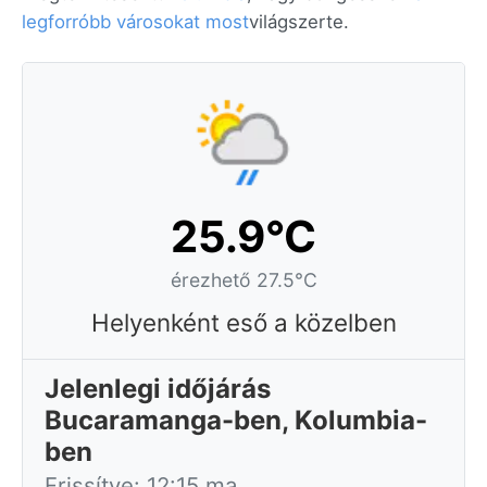
legforróbb városokat most
világszerte.
25.9°C
érezhető 27.5°C
Helyenként eső a közelben
Jelenlegi időjárás
Bucaramanga-ben, Kolumbia-
ben
Frissítve: 12:15 ma