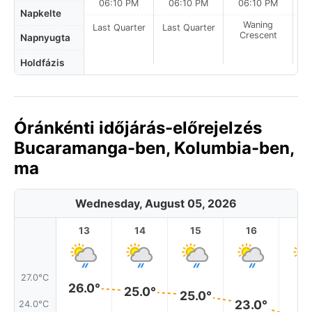
06:10 PM
06:10 PM
06:10 PM
Napkelte
Waning
Last Quarter
Last Quarter
Crescent
Napnyugta
Holdfázis
Óránkénti időjárás-előrejelzés
Bucaramanga-ben, Kolumbia-ben,
ma
Wednesday, August 05, 2026
13
14
15
16
17
27.0°C
26.0°
25.0°
25.0°
23.0°
24.0°C