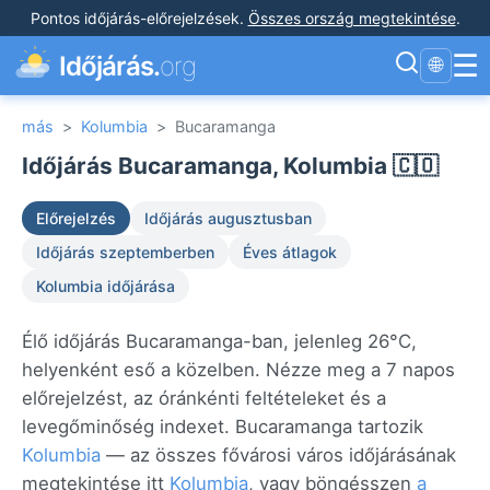
Pontos időjárás-előrejelzések
.
Összes ország megtekintése
.
☰
Időjárás.
org
🌐
más
>
Kolumbia
>
Bucaramanga
Időjárás Bucaramanga, Kolumbia 🇨🇴
Előrejelzés
Időjárás augusztusban
Időjárás szeptemberben
Éves átlagok
Kolumbia időjárása
Élő időjárás Bucaramanga-ban, jelenleg 26°C,
helyenként eső a közelben. Nézze meg a 7 napos
előrejelzést, az óránkénti feltételeket és a
levegőminőség indexet. Bucaramanga tartozik
Kolumbia
— az összes fővárosi város időjárásának
megtekintése itt
Kolumbia
, vagy böngésszen
a