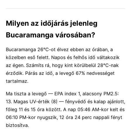
Milyen az időjárás jelenleg
Bucaramanga városában?
Bucaramanga 26°C-ot élvez ebben az órában, a
közelben eső felett. Napos és felhős idő váltakozik
az égen. Számíts rá, hogy kint körülbelül 28°C-nak
érződik. Párás az idő, a levegő 67% nedvességet
tartalmaz.
Ma tiszta a levegő — EPA index 1, alacsony PM2.5:
13. Magas UV-érték (8) — fényvédő és kalap ajánlott,
főleg 11 és 15 óra között. A nap 05:46 AM-kor kelt és
06:10 PM-kor nyugszik, 12 óra 24 perc nappali fényt
biztosítva.