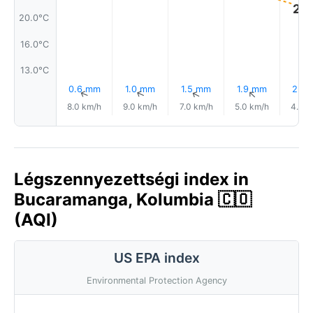
21.
20.0°C
16.0°C
13.0°C
0.6 mm
1.0 mm
1.5 mm
1.9 mm
2.5
↑
↑
↑
↑
8.0 km/h
9.0 km/h
7.0 km/h
5.0 km/h
4.0 k
Légszennyezettségi index in
Bucaramanga, Kolumbia 🇨🇴
(AQI)
US EPA index
Environmental Protection Agency