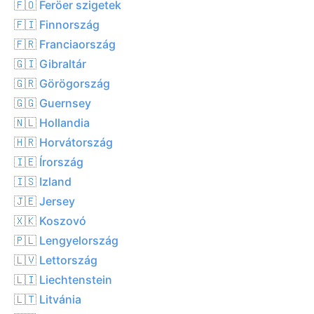
🇫🇴 Feröer szigetek
🇫🇮 Finnország
🇫🇷 Franciaország
🇬🇮 Gibraltár
🇬🇷 Görögország
🇬🇬 Guernsey
🇳🇱 Hollandia
🇭🇷 Horvátország
🇮🇪 Írország
🇮🇸 Izland
🇯🇪 Jersey
🇽🇰 Koszovó
🇵🇱 Lengyelország
🇱🇻 Lettország
🇱🇮 Liechtenstein
🇱🇹 Litvánia