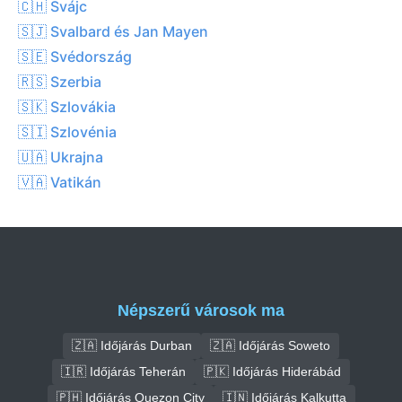
🇨🇭 Svájc
🇸🇯 Svalbard és Jan Mayen
🇸🇪 Svédország
🇷🇸 Szerbia
🇸🇰 Szlovákia
🇸🇮 Szlovénia
🇺🇦 Ukrajna
🇻🇦 Vatikán
Népszerű városok ma
🇿🇦 Időjárás Durban
🇿🇦 Időjárás Soweto
🇮🇷 Időjárás Teherán
🇵🇰 Időjárás Hiderábád
🇵🇭 Időjárás Quezon City
🇮🇳 Időjárás Kalkutta