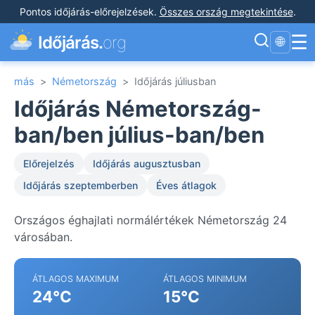
Pontos időjárás-előrejelzések
.
Összes ország megtekintése
.
☰
Időjárás.
org
🌐
más
>
Németország
>
Időjárás júliusban
Időjárás Németország-
ban/ben július-ban/ben
Előrejelzés
Időjárás augusztusban
Időjárás szeptemberben
Éves átlagok
Országos éghajlati normálértékek Németország 24
városában.
ÁTLAGOS MAXIMUM
ÁTLAGOS MINIMUM
24°C
15°C