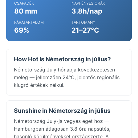
CSAPADÉK
NAPFÉNYES ÓRÁK
80 mm
3.8h/nap
PÁRATARTALOM
TARTOMÁNY
69%
21–27°C
How Hot Is Németország in július?
Németország July hónapja következetesen
meleg — jellemzően 24°C, jelentős regionális
kiugró értékek nélkül.
Sunshine in Németország in július
Németország July-ja vegyes eget hoz —
Hamburgban átlagosan 3.8 óra napsütés,
hasonló körülményekkel országszerte. A