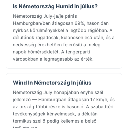
Is Németország Humid In július?
Németország July-ja/je párás –
Hamburgban/ben átlagosan 69%, hasonlóan
nyirkos körülményekkel a legtöbb régióban. A
délutánok ragadósak, különösen eső után, és a
nedvesség érezhetően felerősíti a meleg
napok hőmérsékletét. A tengerparti
városokban a legmagasabb az érték.
Wind In Németország In július
Németország July hónapjában enyhe szél
jellemző — Hamburgban átlagosan 17 km/h, és
az ország többi része is hasonló. A szabadtéri
tevékenységek kényelmesek, a délutáni
termikus szellő pedig kellemes a belső
területeken.