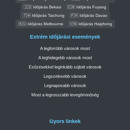
🇮🇩 Időjárás Bekasi
🇨🇳 Időjárás Fuyang
🇹🇼 Időjárás Taichung
🇵🇭 Időjárás Davao
🇦🇺 Időjárás Melbourne
🇻🇳 Időjárás Haiphong
Extrém időjárási események
A legforróbb városok most
A leghidegebb városok most
Esőzésekkel leginkább sújtott városok
Legszelesebb városok
Legnaposabb városok
Most a legrosszabb levegőminőség
Gyors linkek