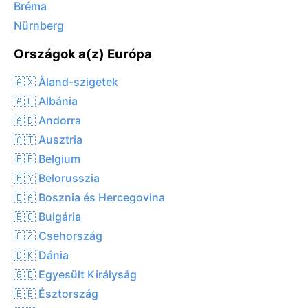
Bréma
Nürnberg
Országok a(z) Európa
🇦🇽 Åland-szigetek
🇦🇱 Albánia
🇦🇩 Andorra
🇦🇹 Ausztria
🇧🇪 Belgium
🇧🇾 Belorusszia
🇧🇦 Bosznia és Hercegovina
🇧🇬 Bulgária
🇨🇿 Csehország
🇩🇰 Dánia
🇬🇧 Egyesült Királyság
🇪🇪 Észtország