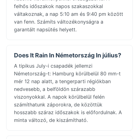
felhős időszakok napos szakaszokkal
váltakoznak, a nap 5:10 am és 9:40 pm között
van fenn. Számíts változékonyságra a
garantált napsütés helyett.
Does It Rain In Németország In július?
A tipikus July-i csapadék jellemzi
Németország-t: Hamburg körülbelül 80 mm-t
mér 12 nap alatt, a tengerparti régiókban
nedvesebb, a belföldön szárazabb
viszonyokkal. A napok körülbelül felén
számíthatunk záporokra, de közöttük
hosszabb száraz időszakok is előfordulnak. A
minta változó, de kiszámítható.