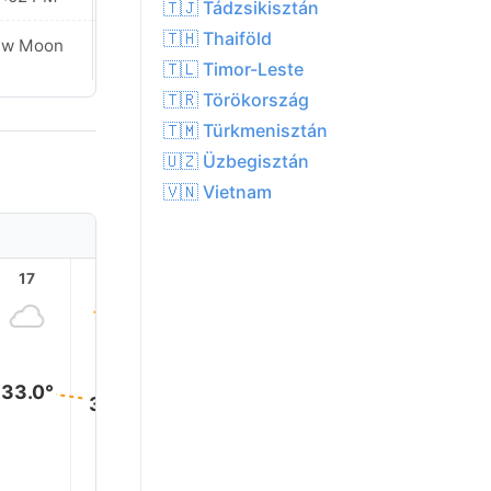
🇹🇯 Tádzsikisztán
🇹🇭 Thaiföld
Waxing
ew Moon
Crescent
🇹🇱 Timor-Leste
🇹🇷 Törökország
🇹🇲 Türkmenisztán
🇺🇿 Üzbegisztán
🇻🇳 Vietnam
17
18
19
20
21
22
33.0°
33.0°
32.0°
31.0°
31.0°
30.0°