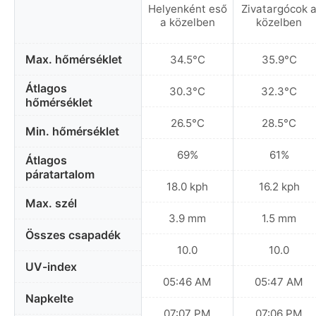
Helyenként eső
Zivatargócok 
a közelben
közelben
Max. hőmérséklet
34.5°C
35.9°C
Átlagos
30.3°C
32.3°C
hőmérséklet
26.5°C
28.5°C
Min. hőmérséklet
69%
61%
Átlagos
páratartalom
18.0 kph
16.2 kph
Max. szél
3.9 mm
1.5 mm
Összes csapadék
10.0
10.0
UV-index
05:46 AM
05:47 AM
Napkelte
07:07 PM
07:06 PM