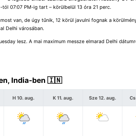
l 07:07 PM-ig tart – körülbelül 13 óra 21 perc.
ost van, de úgy tűnik, 12 körül javulni fognak a körülmén
l Delhi városában.
Tuesday lesz. A mai maximum messze elmarad Delhi dátumre
en, India-ben 🇮🇳
H 10. aug.
K 11. aug.
Sze 12. aug.
Cs