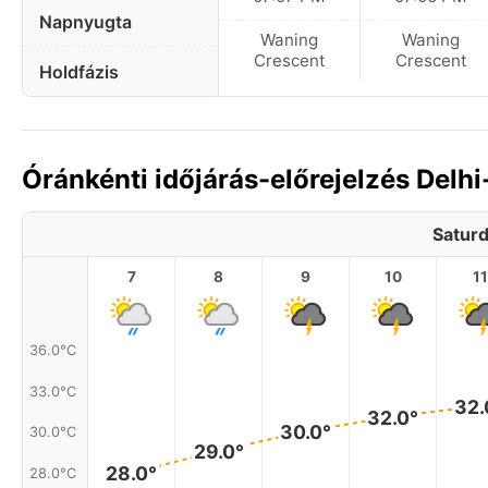
Napnyugta
Waning
Waning
Crescent
Crescent
Holdfázis
Óránkénti időjárás-előrejelzés Delhi
Saturd
7
8
9
10
11
36.0°C
33.0°C
32.
32.0°
30.0°
30.0°C
29.0°
28.0°
28.0°C