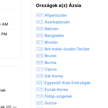
Országok a(z) Ázsia
🇦🇫 Afganisztán
🇦🇿 Azerbajdzsán
6 AM
🇧🇭 Bahrein
7 PM
🇧🇩 Banglades
🇧🇹 Bhután
🇮🇴 Brit Indiai-óceáni Terület
🇧🇳 Brunei
🇲🇲 Burma
🇨🇾 Ciprus
🇰🇷 Dél-Korea
🇦🇪 Egyesült Arab Emírségek
🇰🇵 Észak-Korea
bnek
🇵🇭 Fülöp-szigetek
🇬🇪 Grúzia
ték (0) —