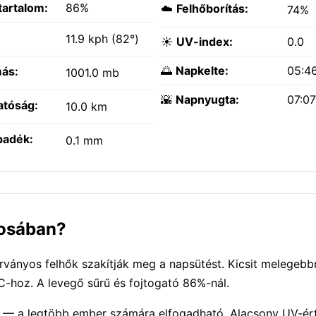
tartalom:
86%
☁️
Felhőborítás:
74%
:
11.9 kph (82°)
☀️
UV-index:
0.0
🌅
Napkelte:
05:4
ás:
1001.0 mb
🌇
Napnyugta:
07:0
atóság:
10.0 km
padék:
0.1 mm
rosában?
rványos felhők szakítják meg a napsütést. Kicsit melegeb
C-hoz. A levegő sűrű és fojtogató 86%-nál.
 — a legtöbb ember számára elfogadható. Alacsony UV-ér