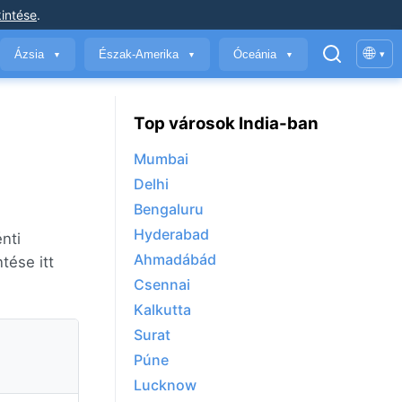
intése
.
🌐
Ázsia
Észak-Amerika
Óceánia
▾
▼
▼
▼
Top városok India-ban
Mumbai
Delhi
Bengaluru
Hyderabad
nti
Ahmadábád
tése itt
Csennai
Kalkutta
Surat
Púne
Lucknow