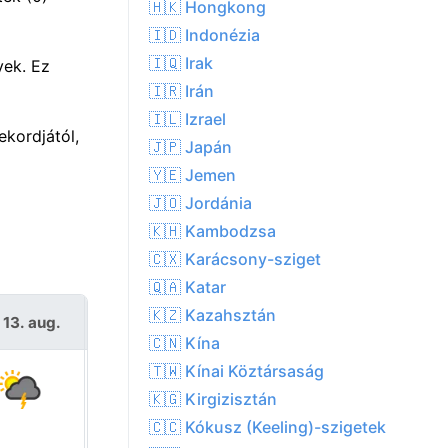
🇭🇰 Hongkong
🇮🇩 Indonézia
🇮🇶 Irak
yek. Ez
🇮🇷 Irán
🇮🇱 Izrael
kordjától,
🇯🇵 Japán
🇾🇪 Jemen
🇯🇴 Jordánia
🇰🇭 Kambodzsa
🇨🇽 Karácsony-sziget
🇶🇦 Katar
🇰🇿 Kazahsztán
 13. aug.
P 14. aug.
🇨🇳 Kína
🇹🇼 Kínai Köztársaság
🇰🇬 Kirgizisztán
🇨🇨 Kókusz (Keeling)-szigetek