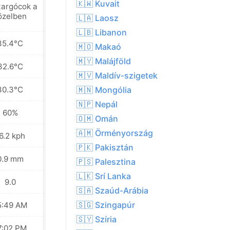
🇰🇼 Kuvait
targócok a
Gyenge zápor
özelben
🇱🇦 Laosz
🇱🇧 Libanon
35.4°C
31.3°C
🇲🇴 Makaó
🇲🇾 Malájföld
32.6°C
29.4°C
🇲🇻 Maldív-szigetek
30.3°C
28.8°C
🇲🇳 Mongólia
🇳🇵 Nepál
60%
72%
🇴🇲 Omán
🇦🇲 Örményország
6.2 kph
11.5 kph
🇵🇰 Pakisztán
0.9 mm
12.1 mm
🇵🇸 Palesztina
🇱🇰 Srí Lanka
9.0
7.0
🇸🇦 Szaúd-Arábia
🇸🇬 Szingapúr
5:49 AM
05:49 AM
🇸🇾 Szíria
7:02 PM
07:01 PM