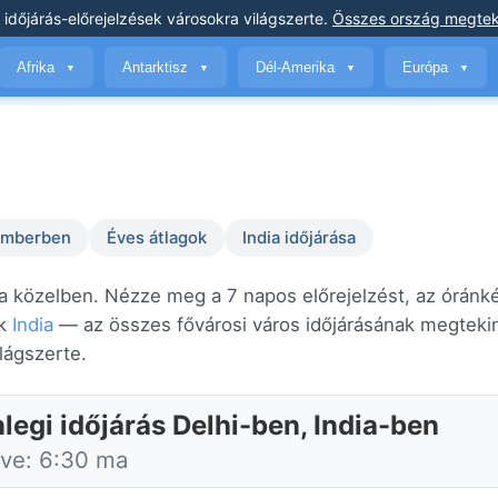
 időjárás-előrejelzések
városokra világszerte
.
Összes ország megtek
Afrika
Antarktisz
Dél-Amerika
Európa
▼
▼
▼
▼
temberben
Éves átlagok
India időjárása
 a közelben. Nézze meg a 7 napos előrejelzést, az óránké
ik
India
— az összes fővárosi város időjárásának megtekin
ilágszerte.
legi időjárás Delhi-ben, India-ben
tve: 6:30 ma