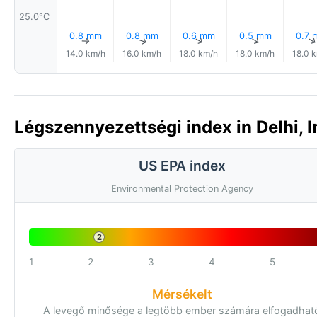
25.0°C
0.8 mm
0.8 mm
0.6 mm
0.5 mm
0.7 
↑
↑
↑
↑
14.0 km/h
16.0 km/h
18.0 km/h
18.0 km/h
18.0 
Légszennyezettségi index in Delhi, I
US EPA index
Environmental Protection Agency
2
1
2
3
4
5
Mérsékelt
A levegő minősége a legtöbb ember számára elfogadhat