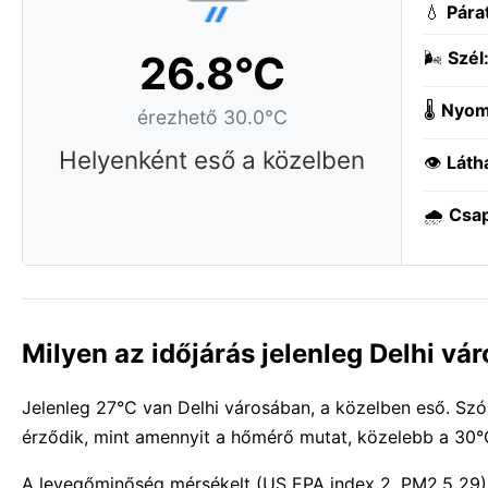
💧
Pára
26.8°C
🌬️
Szél
🌡️
Nyom
érezhető 30.0°C
Helyenként eső a közelben
👁️
Láth
🌧️
Csa
Milyen az időjárás jelenleg Delhi vá
Jelenleg 27°C van Delhi városában, a közelben eső. Szó
érződik, mint amennyit a hőmérő mutat, közelebb a 30°
A levegőminőség mérsékelt (US EPA index 2, PM2.5 29)