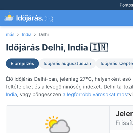
Pontos
Időjárás.
org
más
>
India
>
Delhi
Időjárás Delhi, India 🇮🇳
Előrejelzés
Időjárás augusztusban
Időjárás szep
Élő időjárás Delhi-ban, jelenleg 27°C, helyenként eső
feltételeket és a levegőminőség indexet. Delhi tartoz
India
, vagy böngésszen
a legforróbb városokat most
v
Jelen
Frissí