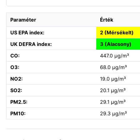
Paraméter
Érték
US EPA index:
2 (Mérsékelt)
UK DEFRA index:
3 (Alacsony)
CO:
447.0 µg/m³
O3:
68.0 µg/m³
NO2:
19.0 µg/m³
SO2:
20.1 µg/m³
PM2.5:
29.1 µg/m³
PM10:
29.3 µg/m³