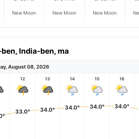
New Moon
New Moon
New Moon
N
-ben, India-ben, ma
ay, August 08, 2026
12
13
14
15
16
34.0°
34.0°
34.0°
34.0°
33.0°
0°