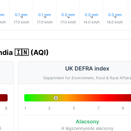
mm
0.1 mm
0.1 mm
0.0 mm
0.0 mm
0.0 mm
↑
↑
↑
↑
↑
↑
km/h
17.0 km/h
17.0 km/h
17.0 km/h
14.0 km/h
16.0 km/h
ndia 🇮🇳 (AQI)
UK DEFRA index
Department for Environment, Food & Rural Affair
3
6
1
3
5
7
9
Alacsony
ó
A légszennyezés alacsony