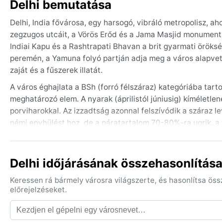
Delhi bemutatása
Delhi, India fővárosa, egy harsogó, vibráló metropolisz, ah
zegzugos utcáit, a Vörös Erőd és a Jama Masjid monumentál
Indiai Kapu és a Rashtrapati Bhavan a brit gyarmati öröksé
peremén, a Yamuna folyó partján adja meg a város alapvető
zaját és a fűszerek illatát.
A város éghajlata a BSh (forró félszáraz) kategóriába tart
meghatározó elem. A nyarak (áprilistól júniusig) kíméletle
porviharokkal. Az izzadtság azonnal felszívódik a száraz l
némi enyhülést hoz, de a páratartalom 70-80%-ra ugrik, a
(decembertől február elejéig) kellemesen hűvös, nappal 20
telepszik a városra. Mit csomagoljon az utazó? Nyárra csak
öltözködést és sálat a ködös reggelekhez.
Delhi időjárásának összehasonlítása
A legjobb időjárású időszak október végétől március közepé
Keressen rá bármely városra világszerte, és hasonlítsa ös
25-30°C között mozog. Ez a turisták paradicsoma. A legjell
előrejelzéseket.
együttes hatására olykor napokig tartó, sűrű szmogpárna al
monszun előtti, hatalmas jégesővel kísért zivatarok a leg