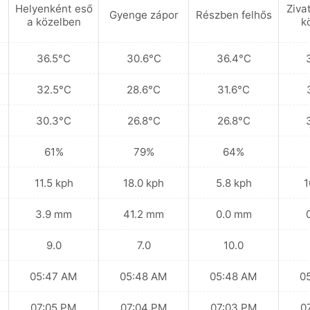
a
Helyenként eső
Ziva
Gyenge zápor
Részben felhős
a közelben
k
36.5°C
30.6°C
36.4°C
32.5°C
28.6°C
31.6°C
30.3°C
26.8°C
26.8°C
61%
79%
64%
11.5 kph
18.0 kph
5.8 kph
1
3.9 mm
41.2 mm
0.0 mm
9.0
7.0
10.0
05:47 AM
05:48 AM
05:48 AM
0
07:05 PM
07:04 PM
07:03 PM
0