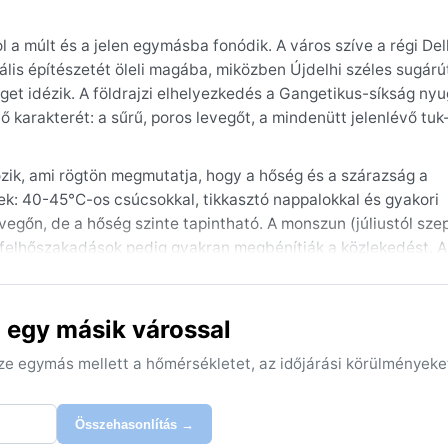
ol a múlt és a jelen egymásba fonódik. A város szíve a régi Del
is építészetét öleli magába, miközben Újdelhi széles sugárút
get idézik. A földrajzi elhelyezkedés a Gangetikus-síkság nyu
 karakterét: a sűrű, poros levegőt, a mindenütt jelenlévő tuk
ozik, ami rögtön megmutatja, hogy a hőség és a szárazság a
nek: 40-45°C-os csúcsokkal, tikkasztó nappalokkal és gyakori
evegőn, de a hőség szinte tapintható. A monszun (júliustól sz
 felhőszakadások pedig gyakran megbénítják a közlekedést. A 
-25°C, éjszaka akár 5°C is lehet, és ilyenkor sűrű, szmogos k
 pamutot, légáteresztő ruházatot, kalapot és naptejet; télre 
 egy másik várossal
ig tart: ilyenkor a nappalok naposak, a levegő tiszta, és a h
sze egymás mellett a hőmérsékletet, az időjárási körülményeke
egzetesebb időjárási jelenség a téli köd – a hideg és a szenn
akul ki, ami a repteret is megbéníthatja. Nyáron a porviharok 
emlékezetesebbek. A város éghajlata tehát nem kényeztet, de a
Összehasonlítás →