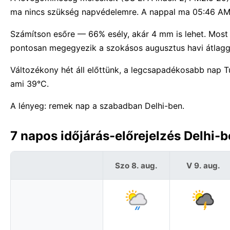
ma nincs szükség napvédelemre. A nappal ma 05:46 AM-tó
Számítson esőre — 66% esély, akár 4 mm is lehet. Most m
pontosan megegyezik a szokásos augusztus havi átlagga
Változékony hét áll előttünk, a legcsapadékosabb nap 
ami 39°C.
A lényeg: remek nap a szabadban Delhi-ben.
7 napos időjárás-előrejelzés Delhi-b
Szo 8. aug.
V 9. aug.