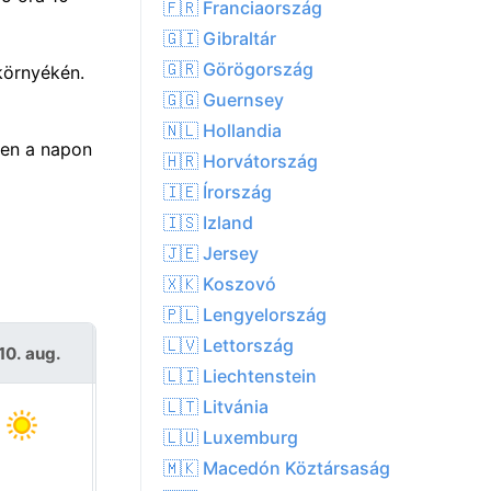
🇫🇷 Franciaország
🇬🇮 Gibraltár
🇬🇷 Görögország
környékén.
🇬🇬 Guernsey
🇳🇱 Hollandia
zen a napon
🇭🇷 Horvátország
🇮🇪 Írország
🇮🇸 Izland
🇯🇪 Jersey
🇽🇰 Koszovó
🇵🇱 Lengyelország
🇱🇻 Lettország
10. aug.
K 11. aug.
🇱🇮 Liechtenstein
🇱🇹 Litvánia
🇱🇺 Luxemburg
🇲🇰 Macedón Köztársaság