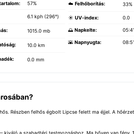
tartalom:
57%
☁️
Felhőborítás:
33%
:
6.1 kph (296°)
☀️
UV-index:
0.0
🌅
Napkelte:
05:4
ás:
1015.0 mb
🌇
Napnyugta:
08:5
atóság:
10.0 km
padék:
0.0 mm
városában?
s. Részben felhős égbolt Lipcse felett ma éjjel. A hőérzet
— kiváló a szabadtéri testmozgáshoz. Ma bőven van fény, 1