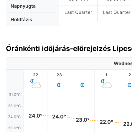
Napnyugta
Last Quarter
Last Quarter
Holdfázis
Óránkénti időjárás-előrejelzés Lip
Wednes
22
23
1
2
31.0°C
28.0°C
24.0°
24.0°
24.0°C
23.0°
22.0°
22.
20.0°C