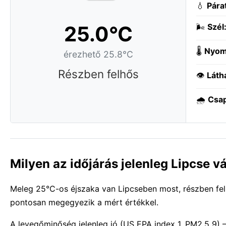
💧
Pára
25.0°C
🌬️
Szél
🌡️
Nyom
érezhető 25.8°C
Részben felhős
👁️
Láth
🌧️
Csa
Milyen az időjárás jelenleg Lipcse 
Meleg 25°C-os éjszaka van Lipcseben most, részben felhő
pontosan megegyezik a mért értékkel.
A levegőminőség jelenleg jó (US EPA index 1, PM2.5 9) 