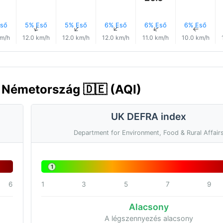
ső
5% Eső
5% Eső
6% Eső
6% Eső
6% Eső
↑
↑
↑
↑
↑
↑
km/h
12.0 km/h
12.0 km/h
12.0 km/h
11.0 km/h
10.0 km/h
, Németország 🇩🇪 (AQI)
UK DEFRA index
Department for Environment, Food & Rural Affair
1
6
1
3
5
7
9
Alacsony
A légszennyezés alacsony