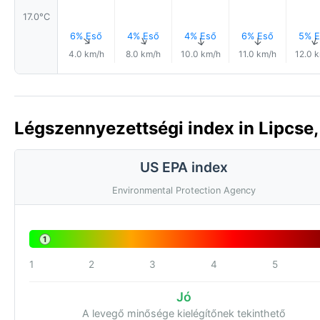
17.0°C
6% Eső
4% Eső
4% Eső
6% Eső
5% E
↑
↑
↑
↑
4.0 km/h
8.0 km/h
10.0 km/h
11.0 km/h
12.0 
Légszennyezettségi index in Lipcse
US EPA index
Environmental Protection Agency
1
1
2
3
4
5
Jó
A levegő minősége kielégítőnek tekinthető