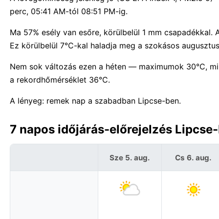
perc, 05:41 AM-tól 08:51 PM-ig.
Ma 57% esély van esőre, körülbelül 1 mm csapadékkal. A
Ez körülbelül 7°C-kal haladja meg a szokásos augusztus
Nem sok változás ezen a héten — maximumok 30°C, min
a rekordhőmérséklet 36°C.
A lényeg: remek nap a szabadban Lipcse-ben.
7 napos időjárás-előrejelzés Lipcs
Sze 5. aug.
Cs 6. aug.