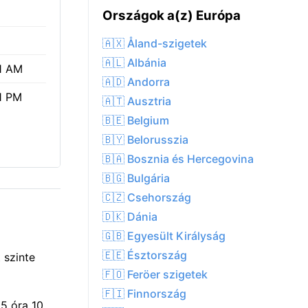
Országok a(z) Európa
🇦🇽 Åland-szigetek
🇦🇱 Albánia
1 AM
🇦🇩 Andorra
1 PM
🇦🇹 Ausztria
🇧🇪 Belgium
🇧🇾 Belorusszia
🇧🇦 Bosznia és Hercegovina
🇧🇬 Bulgária
🇨🇿 Csehország
🇩🇰 Dánia
🇬🇧 Egyesült Királyság
🇪🇪 Észtország
 szinte
🇫🇴 Feröer szigetek
🇫🇮 Finnország
5 óra 10