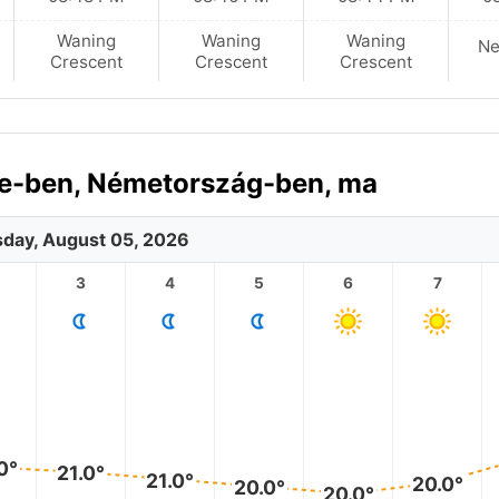
Waning
Waning
Waning
N
Crescent
Crescent
Crescent
cse-ben, Németország-ben, ma
day, August 05, 2026
3
4
5
6
7
0°
21.0°
21.0°
20.0°
20.0°
20.0°