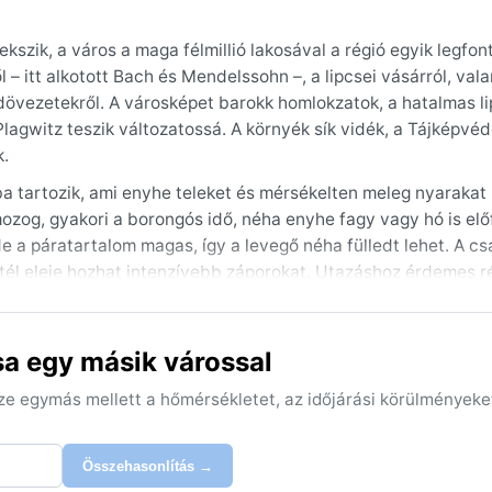
kszik, a város a maga félmillió lakosával a régió egyik legfo
 – itt alkotott Bach és Mendelssohn –, a lipcsei vásárról, val
ldövezetekről. A városképet barokk homlokzatok, a hatalmas li
lagwitz teszik változatossá. A környék sík vidék, a Tájképvéd
k.
ba tartozik, ami enyhe teleket és mérsékelten meleg nyarakat
zog, gyakori a borongós idő, néha enyhe fagy vagy hó is elő
de a páratartalom magas, így a levegő néha fülledt lehet. A c
 tél eleje hozhat intenzívebb záporokat. Utazáshoz érdemes 
ltozás itt nem ritka.
ra őszig tartó időszak, amikor a napos órák száma növekszik,
sa egy másik várossal
ellemzőek, bár a téli hónapokban időnként sűrű köd telepedh
líma alapvetően kiegyensúlyozott, nem kell szélsőségekre szám
sze egymás mellett a hőmérsékletet, az időjárási körülményeke
nak, múzeumainak és parkjainak hangulata.
Összehasonlítás →