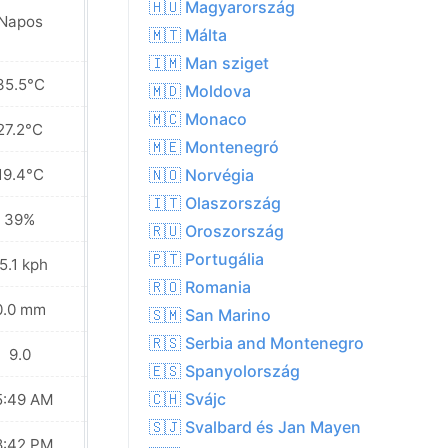
🇭🇺 Magyarország
Napos
Napos
🇲🇹 Málta
🇮🇲 Man sziget
35.5°C
30.6°C
🇲🇩 Moldova
🇲🇨 Monaco
27.2°C
25.9°C
🇲🇪 Montenegró
19.4°C
21.2°C
🇳🇴 Norvégia
🇮🇹 Olaszország
39%
42%
🇷🇺 Oroszország
🇵🇹 Portugália
5.1 kph
17.6 kph
🇷🇴 Romania
0.0 mm
0.0 mm
🇸🇲 San Marino
🇷🇸 Serbia and Montenegro
9.0
8.0
🇪🇸 Spanyolország
🇨🇭 Svájc
5:49 AM
05:50 AM
🇸🇯 Svalbard és Jan Mayen
8:42 PM
08:41 PM