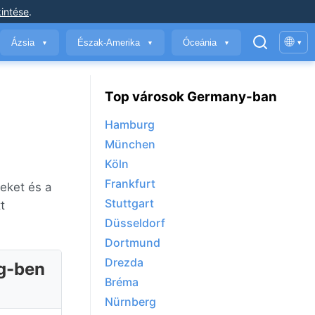
intése
.
🌐
Ázsia
Észak-Amerika
Óceánia
▾
▼
▼
▼
Top városok Germany-ban
Hamburg
München
Köln
Frankfurt
leket és a
Stuttgart
t
Düsseldorf
Dortmund
Drezda
ág-ben
Bréma
Nürnberg