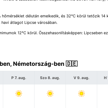
 hőmérséklet délután emelkedik, és 32°C körül tetőzik 14 
 havi átlagot Lipcse városában.
imumok 12°C körül. Összehasonlításképpen: Lipcseben e
e-ben, Németország-ben 🇩🇪
P 7. aug.
Szo 8. aug.
V 9. aug.
H 