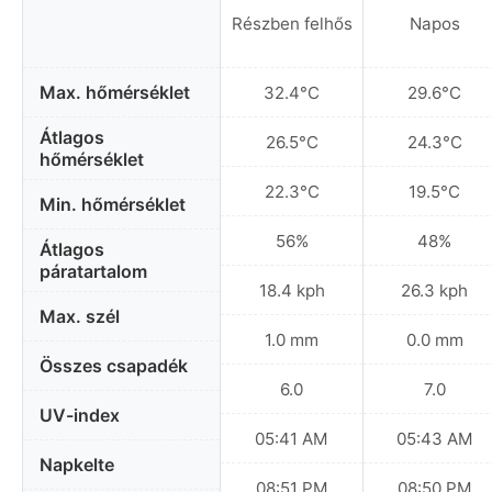
Részben felhős
Napos
Max. hőmérséklet
32.4°C
29.6°C
Átlagos
26.5°C
24.3°C
hőmérséklet
22.3°C
19.5°C
Min. hőmérséklet
56%
48%
Átlagos
páratartalom
18.4 kph
26.3 kph
Max. szél
1.0 mm
0.0 mm
Összes csapadék
6.0
7.0
UV-index
05:41 AM
05:43 AM
Napkelte
08:51 PM
08:50 PM