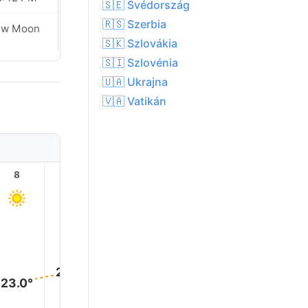
🇸🇪 Svédország
🇷🇸 Szerbia
ew Moon
New Moon
🇸🇰 Szlovákia
🇸🇮 Szlovénia
🇺🇦 Ukrajna
🇻🇦 Vatikán
8
9
10
11
12
13
29.0°
28.0°
27.0°
26.0°
24.0°
23.0°