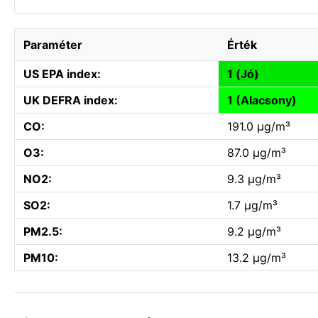
Paraméter
Érték
US EPA index:
1 (Jó)
UK DEFRA index:
1 (Alacsony)
CO:
191.0 µg/m³
O3:
87.0 µg/m³
NO2:
9.3 µg/m³
SO2:
1.7 µg/m³
PM2.5:
9.2 µg/m³
PM10:
13.2 µg/m³