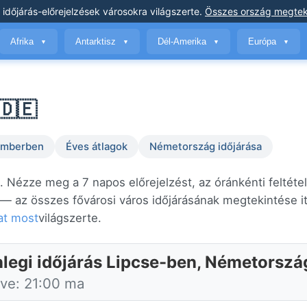
 időjárás-előrejelzések
városokra világszerte
.
Összes ország megtek
Afrika
Antarktisz
Dél-Amerika
Európa
▼
▼
▼
▼
🇩🇪
temberben
Éves átlagok
Németország időjárása
. Nézze meg a 7 napos előrejelzést, az óránkénti feltéte
— az összes fővárosi város időjárásának megtekintése it
at most
világszerte.
nlegi időjárás Lipcse-ben, Németorsz
tve: 21:00 ma