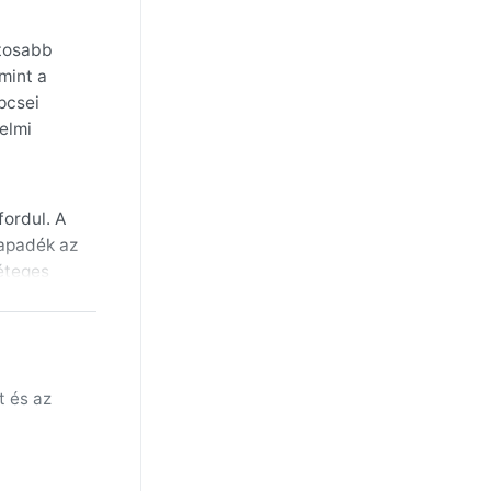
ntosabb
amint a
pcsei
elmi
fordul. A
sapadék az
réteges
 és a
et a
ítani, így
t és az