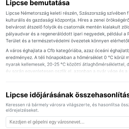
Lipcse bemutatása
Lipcse Németország keleti részén, Szászország szívében fe
kulturális és gazdasági központja. Híres a zenei örökségéről
belvárost átszelő folyók és csatornák mentén kialakult zö
pályaudvar és a regenerálódott ipari negyedek, például a P
Terület és a természetvédelmi övezetek könnyen elérhető
A város éghajlata a Cfb kategóriába, azaz óceáni éghajlat
eredményez. A téli hónapokban a hőmérséklet 0 °C körül mo
nyarak kellemesek, 20-25 °C közötti átlaghőmérséklettel, 
év során egyenletesen oszlik el, azonban a nyár vége és a
öltözéket és esőkabátot pakolni, hiszen a gyors időjárás-vá
A legkedvezőbb időszak a felfedezésre a késő tavasztól ko
Lipcse időjárásának összehasonlítá
csapadék is ritkább. Különleges időjárási események nem j
városra, a nyár vége pedig zivatarokat hozhat. A lipcsei k
Keressen rá bármely városra világszerte, és hasonlítsa ös
az év bármely szakában élvezhető a város nyüzsgő piacai
előrejelzéseket.