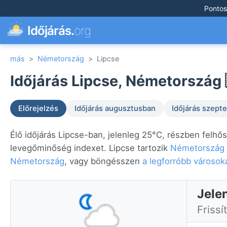
Pontos
Időjárás.
org
más
>
Németország
>
Lipcse
Időjárás Lipcse, Németország 
Előrejelzés
Időjárás augusztusban
Időjárás szep
Élő időjárás Lipcse-ban, jelenleg 25°C, részben felhős
levegőminőség indexet. Lipcse tartozik
Németország
Németország
, vagy böngésszen
a legforróbb városok
Jele
Frissí