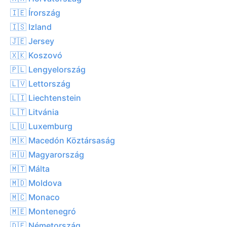
🇮🇪 Írország
🇮🇸 Izland
🇯🇪 Jersey
🇽🇰 Koszovó
🇵🇱 Lengyelország
🇱🇻 Lettország
🇱🇮 Liechtenstein
🇱🇹 Litvánia
🇱🇺 Luxemburg
🇲🇰 Macedón Köztársaság
🇭🇺 Magyarország
🇲🇹 Málta
🇲🇩 Moldova
🇲🇨 Monaco
🇲🇪 Montenegró
🇩🇪 Németország