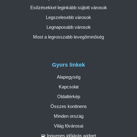
Esőzésekkel leginkább sújtott városok
Legszelesebb városok
Legnaposabb városok
Most a legrosszabb levegőminőség
Gyors linkek
Alapegység
Kapcsolat
Oldaltérkép
Összes kontinens
Minden ország
Világ fővárosai
🧩 Ingyenes időjárás widget