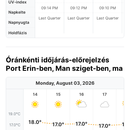
UV-index
09:14 PM
09:12 PM
09:10 PM
Napkelte
Last Quarter
Last Quarter
Last Quarter
La
Napnyugta
Holdfázis
Óránkénti időjárás-előrejelzés
Port Erin-ben, Man sziget-ben, ma
Monday, August 03, 2026
14
15
16
17
1
19.0°C
18.0°
17.0°
17.0°
17.
17.0°C
17.0°