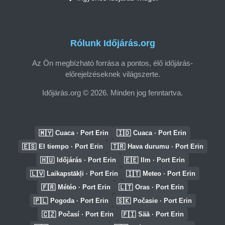
Rólunk Időjárás.org
Az Ön megbízható forrása a pontos, élő időjárás-
előrejelzéseknek világszerte.
Időjárás.org © 2026. Minden jog fenntartva.
🇲🇾
🇮🇩
Cuaca · Port Erin
Cuaca · Port Erin
🇪🇸
🇹🇷
El tiempo · Port Erin
Hava durumu · Port Erin
🇭🇺
🇪🇪
Időjárás · Port Erin
Ilm · Port Erin
🇱🇻
🇮🇹
Laikapstākļi · Port Erin
Meteo · Port Erin
🇫🇷
🇱🇹
Météo · Port Erin
Oras · Port Erin
🇵🇱
🇸🇰
Pogoda · Port Erin
Počasie · Port Erin
🇨🇿
🇫🇮
Počasí · Port Erin
Sää · Port Erin