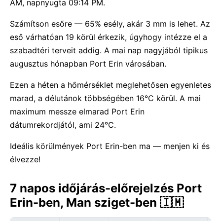
AM, napnyugta 09:14 PM.
Számítson esőre — 65% esély, akár 3 mm is lehet. Az
eső várhatóan 19 körül érkezik, úgyhogy intézze el a
szabadtéri terveit addig. A mai nap nagyjából tipikus
augusztus hónapban Port Erin városában.
Ezen a héten a hőmérséklet meglehetősen egyenletes
marad, a délutánok többségében 16°C körül. A mai
maximum messze elmarad Port Erin
dátumrekordjától, ami 24°C.
Ideális körülmények Port Erin-ben ma — menjen ki és
élvezze!
7 napos időjárás-előrejelzés Port
Erin-ben, Man sziget-ben 🇮🇲