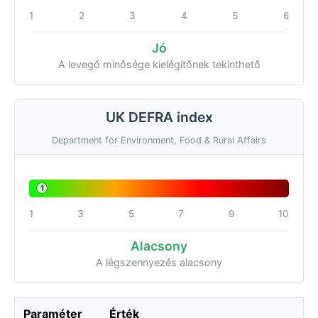
1
2
3
4
5
6
Jó
A levegő minősége kielégítőnek tekinthető
UK DEFRA index
Department for Environment, Food & Rural Affairs
1
1
3
5
7
9
10
Alacsony
A légszennyezés alacsony
Paraméter
Érték