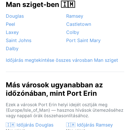
Man sziget-ben 🇮🇲
Douglas
Ramsey
Peel
Castletown
Laxey
Colby
Saint Johns
Port Saint Mary
Dalby
Időjárás megtekintése összes városban Man sziget
Más városok ugyanabban az
időzónában, mint Port Erin
Ezek a városok Port Erin helyi idejét osztják meg
(Europe/Isle_of_Man) — hasznos hívások ütemezéséhez
vagy nappali órák összehasonlításához.
🇮🇲 Időjárás Douglas
🇮🇲 Időjárás Ramsey