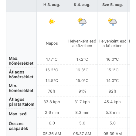
H 3. aug.
K 4. aug.
Sze 5. aug.
C
Helyenként eső
Helyenként eső
Hel
Napos
a közelben
a közelben
a
Max.
17.7°C
17.2°C
16.0°C
hőmérséklet
16.2°C
16.3°C
15.1°C
Átlagos
hőmérséklet
14.5°C
15.0°C
14.0°C
Min.
hőmérséklet
78%
91%
92%
Átlagos
33.8 kph
31.7 kph
45.4 kph
páratartalom
2.6 mm
8.3 mm
5.3 mm
Max. szél
6.0
5.0
5.0
Összes
csapadék
05:36 AM
05:37 AM
05:39 AM