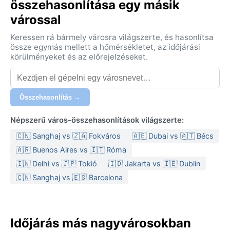
összehasonlítása egy másik
várossal
Keressen rá bármely városra világszerte, és hasonlítsa
össze egymás mellett a hőmérsékletet, az időjárási
körülményeket és az előrejelzéseket.
Összehasonlítás →
Népszerű város-összehasonlítások világszerte:
🇨🇳 Sanghaj vs 🇿🇦 Fokváros
🇦🇪 Dubai vs 🇦🇹 Bécs
🇦🇷 Buenos Aires vs 🇮🇹 Róma
🇮🇳 Delhi vs 🇯🇵 Tokió
🇮🇩 Jakarta vs 🇮🇪 Dublin
🇨🇳 Sanghaj vs 🇪🇸 Barcelona
Időjárás más nagyvárosokban