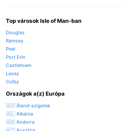
Top városok Isle of Man-ban
Douglas
Ramsey
Peel
Port Erin
Castletown
Laxey
Colby
Országok a(z) Európa
🇦🇽 Åland-szigetek
🇦🇱 Albánia
🇦🇩 Andorra
🇦🇹 Ausztria