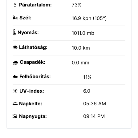
💧
Páratartalom:
73%
🌬️
Szél:
16.9 kph (105°)
🌡️
Nyomás:
1011.0 mb
👁️
Láthatóság:
10.0 km
🌧️
Csapadék:
0.0 mm
☁️
Felhőborítás:
11%
☀️
UV-index:
6.0
🌅
Napkelte:
05:36 AM
🌇
Napnyugta:
09:14 PM