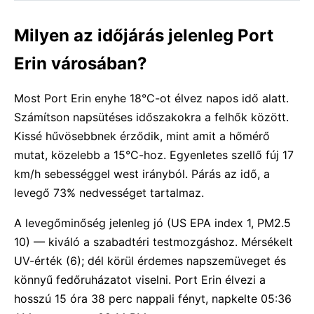
Milyen az időjárás jelenleg Port
Erin városában?
Most Port Erin enyhe 18°C-ot élvez napos idő alatt.
Számítson napsütéses időszakokra a felhők között.
Kissé hűvösebbnek érződik, mint amit a hőmérő
mutat, közelebb a 15°C-hoz. Egyenletes szellő fúj 17
km/h sebességgel west irányból. Párás az idő, a
levegő 73% nedvességet tartalmaz.
A levegőminőség jelenleg jó (US EPA index 1, PM2.5
10) — kiváló a szabadtéri testmozgáshoz. Mérsékelt
UV-érték (6); dél körül érdemes napszemüveget és
könnyű fedőruházatot viselni. Port Erin élvezi a
hosszú 15 óra 38 perc nappali fényt, napkelte 05:36