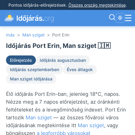
Pontos időjárás-előrejelzések
.
Összes ország megtekintése
.
☰
Időjárás.
org
🌐
más
>
Man sziget
>
Port Erin
Időjárás Port Erin, Man sziget 🇮🇲
Előrejelzés
Időjárás augusztusban
Időjárás szeptemberben
Éves átlagok
Man sziget időjárása
Élő időjárás Port Erin-ban, jelenleg 18°C, napos.
Nézze meg a 7 napos előrejelzést, az óránkénti
feltételeket és a levegőminőség indexet. Port Erin
tartozik
Man sziget
— az összes fővárosi város
időjárásának megtekintése itt
Man sziget
, vagy
böngésszen
a legforróbb városokat