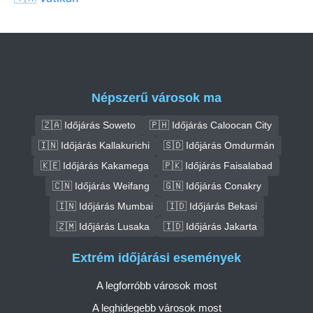
Népszerű városok ma
🇿🇦 Időjárás Soweto
🇵🇭 Időjárás Caloocan City
🇮🇳 Időjárás Kallakurichi
🇸🇩 Időjárás Omdurmán
🇰🇪 Időjárás Kakamega
🇵🇰 Időjárás Faisalabad
🇨🇳 Időjárás Weifang
🇬🇳 Időjárás Conakry
🇮🇳 Időjárás Mumbai
🇮🇩 Időjárás Bekasi
🇿🇲 Időjárás Lusaka
🇮🇩 Időjárás Jakarta
Extrém időjárási események
A legforróbb városok most
A leghidegebb városok most