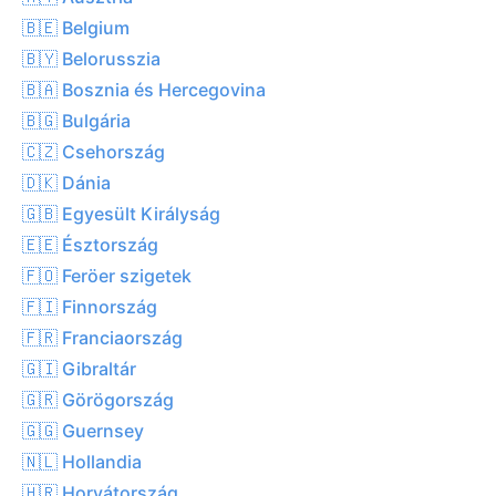
🇧🇪 Belgium
🇧🇾 Belorusszia
🇧🇦 Bosznia és Hercegovina
🇧🇬 Bulgária
🇨🇿 Csehország
🇩🇰 Dánia
🇬🇧 Egyesült Királyság
🇪🇪 Észtország
🇫🇴 Feröer szigetek
🇫🇮 Finnország
🇫🇷 Franciaország
🇬🇮 Gibraltár
🇬🇷 Görögország
🇬🇬 Guernsey
🇳🇱 Hollandia
🇭🇷 Horvátország