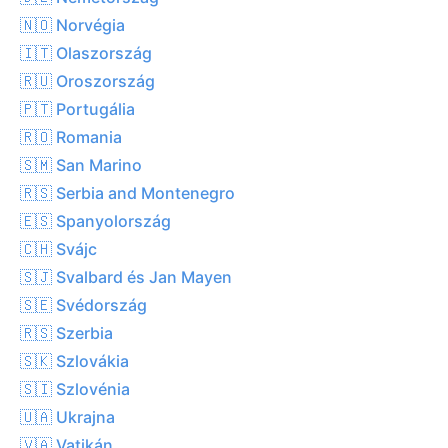
🇳🇴 Norvégia
🇮🇹 Olaszország
🇷🇺 Oroszország
🇵🇹 Portugália
🇷🇴 Romania
🇸🇲 San Marino
🇷🇸 Serbia and Montenegro
🇪🇸 Spanyolország
🇨🇭 Svájc
🇸🇯 Svalbard és Jan Mayen
🇸🇪 Svédország
🇷🇸 Szerbia
🇸🇰 Szlovákia
🇸🇮 Szlovénia
🇺🇦 Ukrajna
🇻🇦 Vatikán