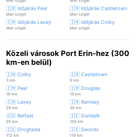
Man sziget
Man sziget
🇮🇲 Időjárás Peel
🇮🇲 Időjárás Castletown
Man sziget
Man sziget
🇮🇲 Időjárás Laxey
🇮🇲 Időjárás Colby
Man sziget
Man sziget
Közeli városok Port Erin-hez (300
km-en belül)
🇮🇲 Colby
🇮🇲 Castletown
3 km
6 km
🇮🇲 Peel
🇮🇲 Douglas
16 km
19 km
🇮🇲 Laxey
🇮🇲 Ramsey
28 km
36 km
🇬🇧 Belfast
🇮🇪 Dundalk
95 km
109 km
🇮🇪 Drogheda
🇮🇪 Swords
112 km
119 km