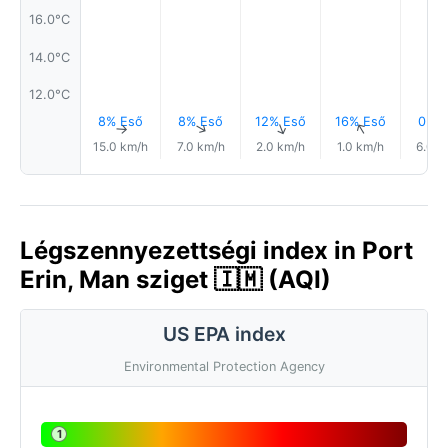
16.0°C
14.0°C
12.0°C
8% Eső
8% Eső
12% Eső
16% Eső
0.0
↑
↑
↑
↑
15.0 km/h
7.0 km/h
2.0 km/h
1.0 km/h
6.0 k
Légszennyezettségi index in Port
Erin, Man sziget 🇮🇲 (AQI)
US EPA index
Environmental Protection Agency
1