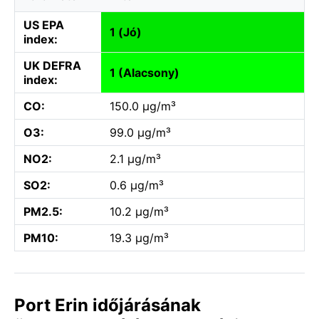
US EPA
1 (Jó)
index:
UK DEFRA
1 (Alacsony)
index:
CO:
150.0 µg/m³
O3:
99.0 µg/m³
NO2:
2.1 µg/m³
SO2:
0.6 µg/m³
PM2.5:
10.2 µg/m³
PM10:
19.3 µg/m³
Port Erin időjárásának