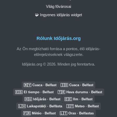
Világ fővárosai
🧩 Ingyenes időjárás widget
Rólunk Időjárás.org
Az Ön megbízható forrása a pontos, élő időjárás-
előrejelzéseknek világszerte.
Időjárás.org © 2026. Minden jog fenntartva.
🇲🇾
🇮🇩
Cuaca · Belfast
Cuaca · Belfast
🇪🇸
🇹🇷
El tiempo · Belfast
Hava durumu · Belfast
🇭🇺
🇪🇪
Időjárás · Belfast
Ilm · Belfast
🇱🇻
🇮🇹
Laikapstākļi · Belfāsta
Meteo · Belfast
🇫🇷
🇱🇹
Météo · Belfast
Oras · Belfastas