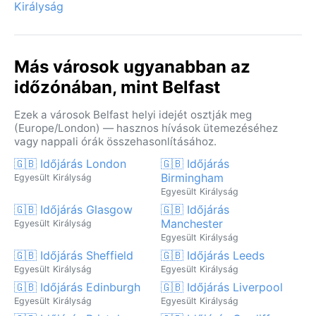
Királyság
Más városok ugyanabban az
időzónában, mint Belfast
Ezek a városok Belfast helyi idejét osztják meg
(Europe/London) — hasznos hívások ütemezéséhez
vagy nappali órák összehasonlításához.
🇬🇧 Időjárás London
🇬🇧 Időjárás
Birmingham
Egyesült Királyság
Egyesült Királyság
🇬🇧 Időjárás Glasgow
🇬🇧 Időjárás
Manchester
Egyesült Királyság
Egyesült Királyság
🇬🇧 Időjárás Sheffield
🇬🇧 Időjárás Leeds
Egyesült Királyság
Egyesült Királyság
🇬🇧 Időjárás Edinburgh
🇬🇧 Időjárás Liverpool
Egyesült Királyság
Egyesült Királyság