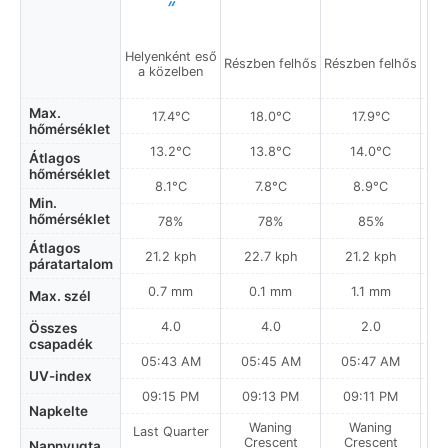
Helyenként eső
Részben felhős
Részben felhős
a közelben
Max.
17.4°C
18.0°C
17.9°C
hőmérséklet
13.2°C
13.8°C
14.0°C
Átlagos
hőmérséklet
8.1°C
7.8°C
8.9°C
Min.
hőmérséklet
78%
78%
85%
Átlagos
21.2 kph
22.7 kph
21.2 kph
páratartalom
0.7 mm
0.1 mm
1.1 mm
Max. szél
4.0
4.0
2.0
Összes
csapadék
05:43 AM
05:45 AM
05:47 AM
0
UV-index
09:15 PM
09:13 PM
09:11 PM
Napkelte
Waning
Waning
Last Quarter
Crescent
Crescent
Napnyugta