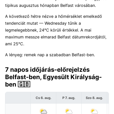
tipikus augusztus hónapban Belfast városában.
A következő hétre nézve a hőmérséklet emelkedő
tendenciát mutat — Wednesday tűnik a
legmelegebbnek, 24°C körüli értékkel. A mai
maximum messze elmarad Belfast dátumrekordjától,
ami 25°C.
A lényeg: remek nap a szabadban Belfast-ben.
7 napos időjárás-előrejelzés
Belfast-ben, Egyesült Királyság-
ben 🇬🇧
Cs 6. aug.
P 7. aug.
Szo 8. aug.