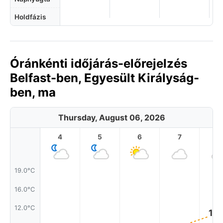
Holdfázis
Óránkénti időjárás-előrejelzés
Belfast-ben, Egyesült Királyság-
ben, ma
Thursday, August 06, 2026
4
5
6
7
8
19.0°C
16.0°C
12.0°C
12.