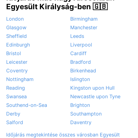
Egyesült Királyság-ben 🇬🇧
London
Birmingham
Glasgow
Manchester
Sheffield
Leeds
Edinburgh
Liverpool
Bristol
Cardiff
Leicester
Bradford
Coventry
Birkenhead
Nottingham
Islington
Reading
Kingston upon Hull
Swansea
Newcastle upon Tyne
Southend-on-Sea
Brighton
Derby
Southampton
Salford
Daventry
Időjárás megtekintése összes városban Egyesült