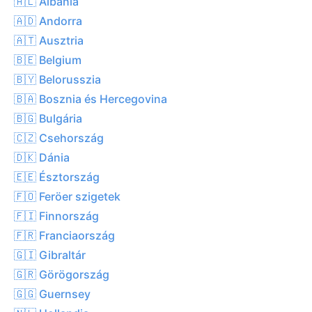
🇦🇱 Albánia
🇦🇩 Andorra
🇦🇹 Ausztria
🇧🇪 Belgium
🇧🇾 Belorusszia
🇧🇦 Bosznia és Hercegovina
🇧🇬 Bulgária
🇨🇿 Csehország
🇩🇰 Dánia
🇪🇪 Észtország
🇫🇴 Feröer szigetek
🇫🇮 Finnország
🇫🇷 Franciaország
🇬🇮 Gibraltár
🇬🇷 Görögország
🇬🇬 Guernsey