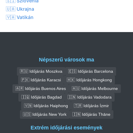
🇸🇮 Szlovénia
🇺🇦 Ukrajna
🇻🇦 Vatikán
Népszerű városok ma
🇷🇺 Időjárás Moszkva
🇪🇸 Időjárás Barcelona
🇵🇰 Időjárás Karacsi
🇭🇰 Időjárás Hongkong
🇦🇷 Időjárás Buenos Aires
🇦🇺 Időjárás Melbourne
🇮🇶 Időjárás Bagdad
🇮🇳 Időjárás Vadodara
🇻🇳 Időjárás Haiphong
🇹🇷 Időjárás İzmir
🇺🇸 Időjárás New York
🇮🇳 Időjárás Thāne
Extrém időjárási események