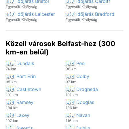
🇬🇧 Időjárás Bristol
🇬🇧 Időjárás Cardiff
Egyesült Királyság
Egyesült Királyság
🇬🇧 Időjárás Leicester
🇬🇧 Időjárás Bradford
Egyesült Királyság
Egyesült Királyság
Közeli városok Belfast-hez (300
km-en belül)
🇮🇪 Dundalk
🇮🇲 Peel
74 km
90 km
🇮🇲 Port Erin
🇮🇲 Colby
95 km
97 km
🇮🇲 Castletown
🇮🇪 Drogheda
101 km
101 km
🇮🇲 Ramsey
🇮🇲 Douglas
104 km
106 km
🇮🇲 Laxey
🇮🇪 Navan
107 km
116 km
🇮🇪 Swords
🇮🇪 Dublin