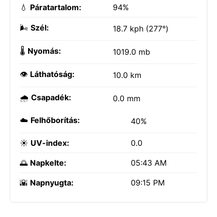
💧
Páratartalom:
94%
🌬️
Szél:
18.7 kph (277°)
🌡️
Nyomás:
1019.0 mb
👁️
Láthatóság:
10.0 km
🌧️
Csapadék:
0.0 mm
☁️
Felhőborítás:
40%
☀️
UV-index:
0.0
🌅
Napkelte:
05:43 AM
🌇
Napnyugta:
09:15 PM