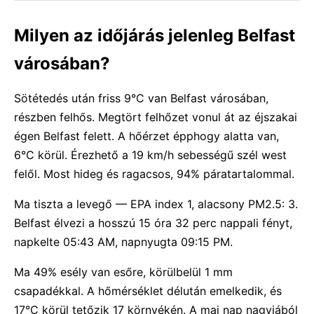
Milyen az időjárás jelenleg Belfast
városában?
Sötétedés után friss 9°C van Belfast városában,
részben felhős. Megtört felhőzet vonul át az éjszakai
égen Belfast felett. A hőérzet épphogy alatta van,
6°C körül. Érezhető a 19 km/h sebességű szél west
felől. Most hideg és ragacsos, 94% páratartalommal.
Ma tiszta a levegő — EPA index 1, alacsony PM2.5: 3.
Belfast élvezi a hosszú 15 óra 32 perc nappali fényt,
napkelte 05:43 AM, napnyugta 09:15 PM.
Ma 49% esély van esőre, körülbelül 1 mm
csapadékkal. A hőmérséklet délután emelkedik, és
17°C körül tetőzik 17 környékén. A mai nap nagyjából