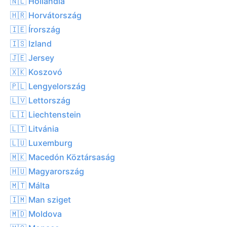
🇳🇱 Hollandia
🇭🇷 Horvátország
🇮🇪 Írország
🇮🇸 Izland
🇯🇪 Jersey
🇽🇰 Koszovó
🇵🇱 Lengyelország
🇱🇻 Lettország
🇱🇮 Liechtenstein
🇱🇹 Litvánia
🇱🇺 Luxemburg
🇲🇰 Macedón Köztársaság
🇭🇺 Magyarország
🇲🇹 Málta
🇮🇲 Man sziget
🇲🇩 Moldova