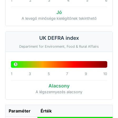
1
2
3
4
5
6
Jó
A levegő minősége kielégítőnek tekinthető
UK DEFRA index
Department for Environment, Food & Rural Affairs
1
1
3
5
7
9
10
Alacsony
A légszennyezés alacsony
Paraméter
Érték