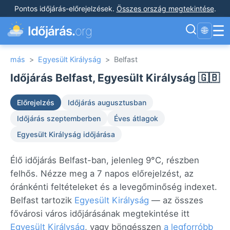
Pontos időjárás-előrejelzések
.
Összes ország megtekintése
.
☰
Időjárás.
org
🌐
más
>
Egyesült Királyság
>
Belfast
Időjárás Belfast, Egyesült Királyság 🇬🇧
Előrejelzés
Időjárás augusztusban
Időjárás szeptemberben
Éves átlagok
Egyesült Királyság időjárása
Élő időjárás Belfast-ban, jelenleg 9°C, részben
felhős. Nézze meg a 7 napos előrejelzést, az
óránkénti feltételeket és a levegőminőség indexet.
Belfast tartozik
Egyesült Királyság
— az összes
fővárosi város időjárásának megtekintése itt
Egyesült Királyság
, vagy böngésszen
a legforróbb