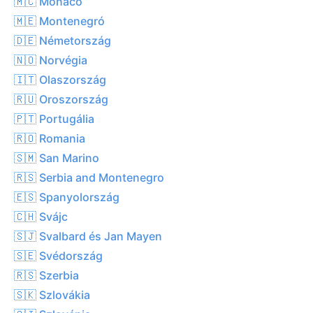
🇲🇨 Monaco
🇲🇪 Montenegró
🇩🇪 Németország
🇳🇴 Norvégia
🇮🇹 Olaszország
🇷🇺 Oroszország
🇵🇹 Portugália
🇷🇴 Romania
🇸🇲 San Marino
🇷🇸 Serbia and Montenegro
🇪🇸 Spanyolország
🇨🇭 Svájc
🇸🇯 Svalbard és Jan Mayen
🇸🇪 Svédország
🇷🇸 Szerbia
🇸🇰 Szlovákia