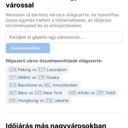
várossal
Keressen rá bármely városra világszerte, és hasonlítsa
össze egymás mellett a hőmérsékletet, az időjárási
körülményeket és az előrejelzéseket.
Összehasonlítás →
Népszerű város-összehasonlítások világszerte:
🇨🇳 Peking vs 🇵🇹 Lisszabon
🇮🇹 Milánó vs 🇯🇵 Osaka
🇪🇸 Barcelona vs 🇳🇱 Amszterdam
🇦🇹 Bécs vs 🇺🇸 New York
🇬🇷 Athén vs 🇯🇵 Tokió
🇭🇰 Hongkong vs 🇮🇩 Jakarta
Időjárás más nagyvárosokban