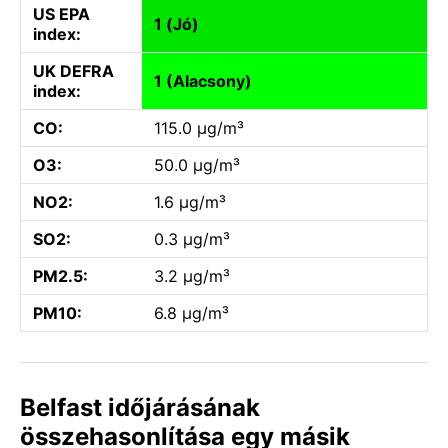
US EPA
1 (Jó)
index:
UK DEFRA
1 (Alacsony)
index:
CO:
115.0 µg/m³
O3:
50.0 µg/m³
NO2:
1.6 µg/m³
SO2:
0.3 µg/m³
PM2.5:
3.2 µg/m³
PM10:
6.8 µg/m³
Belfast időjárásának
összehasonlítása egy másik