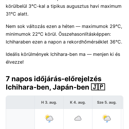
körülbelül 3°C-kal a tipikus augusztus havi maximum
31°C alatt.
Nem sok változás ezen a héten — maximumok 29°C,
minimumok 22°C körül. Összehasonlításképpen:
Ichiharaben ezen a napon a rekordhőmérséklet 36°C.
Ideális körülmények Ichihara-ben ma — menjen ki és
élvezze!
7 napos időjárás-előrejelzés
Ichihara-ben, Japán-ben 🇯🇵
H 3. aug.
K 4. aug.
Sze 5. aug.
C