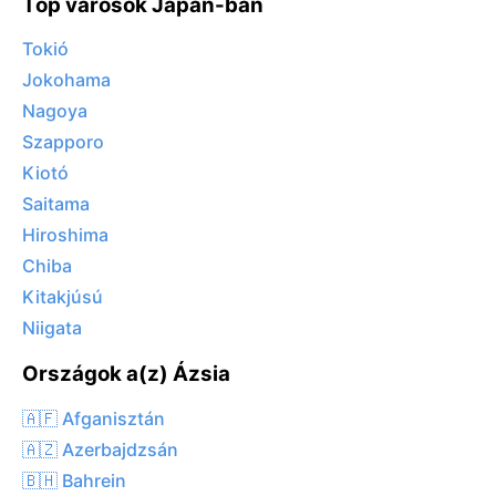
Top városok Japan-ban
Tokió
Jokohama
Nagoya
Szapporo
Kiotó
Saitama
Hiroshima
Chiba
Kitakjúsú
Niigata
Országok a(z) Ázsia
🇦🇫 Afganisztán
🇦🇿 Azerbajdzsán
🇧🇭 Bahrein