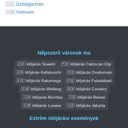
🇺🇿 Üzbegisztán
🇻🇳 Vietnam
Népszerű városok ma
🇿🇦 Időjárás Soweto
🇵🇭 Időjárás Caloocan City
🇮🇳 Időjárás Kallakurichi
🇸🇩 Időjárás Omdurmán
🇰🇪 Időjárás Kakamega
🇵🇰 Időjárás Faisalabad
🇨🇳 Időjárás Weifang
🇬🇳 Időjárás Conakry
🇮🇳 Időjárás Mumbai
🇮🇩 Időjárás Bekasi
🇿🇲 Időjárás Lusaka
🇮🇩 Időjárás Jakarta
Extrém időjárási események