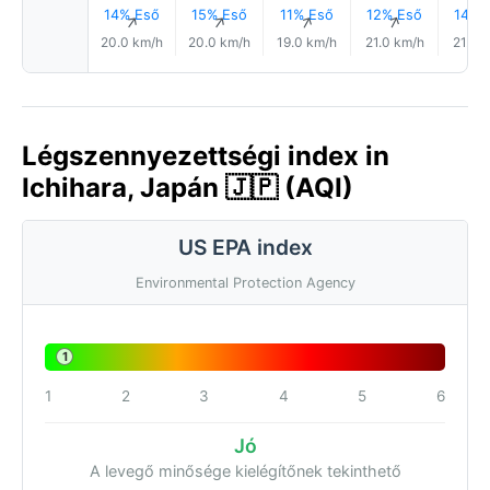
14% Eső
15% Eső
11% Eső
12% Eső
14% 
↑
↑
↑
↑
20.0 km/h
20.0 km/h
19.0 km/h
21.0 km/h
21.0 
Légszennyezettségi index in
Ichihara, Japán 🇯🇵 (AQI)
US EPA index
Environmental Protection Agency
1
1
2
3
4
5
6
Jó
A levegő minősége kielégítőnek tekinthető