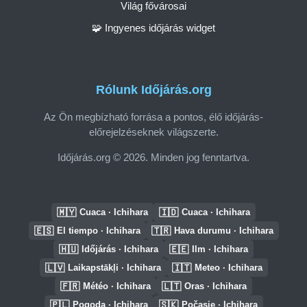
Világ fővárosai
🧩 Ingyenes időjárás widget
Rólunk Időjárás.org
Az Ön megbízható forrása a pontos, élő időjárás-
előrejelzéseknek világszerte.
Időjárás.org © 2026. Minden jog fenntartva.
🇲🇾
🇮🇩
Cuaca · Ichihara
Cuaca · Ichihara
🇪🇸
🇹🇷
El tiempo · Ichihara
Hava durumu · Ichihara
🇭🇺
🇪🇪
Időjárás · Ichihara
Ilm · Ichihara
🇱🇻
🇮🇹
Laikapstākļi · Ichihara
Meteo · Ichihara
🇫🇷
🇱🇹
Météo · Ichihara
Oras · Ichihara
🇵🇱
🇸🇰
Pogoda · Ichihara
Počasie · Ichihara