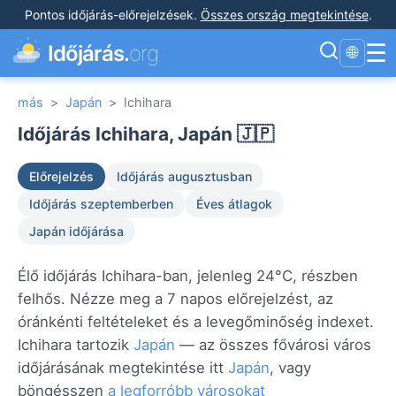
Pontos időjárás-előrejelzések
.
Összes ország megtekintése
.
☰
Időjárás.
org
🌐
más
>
Japán
>
Ichihara
Időjárás Ichihara, Japán 🇯🇵
Előrejelzés
Időjárás augusztusban
Időjárás szeptemberben
Éves átlagok
Japán időjárása
Élő időjárás Ichihara-ban, jelenleg 24°C, részben
felhős. Nézze meg a 7 napos előrejelzést, az
óránkénti feltételeket és a levegőminőség indexet.
Ichihara tartozik
Japán
— az összes fővárosi város
időjárásának megtekintése itt
Japán
, vagy
böngésszen
a legforróbb városokat