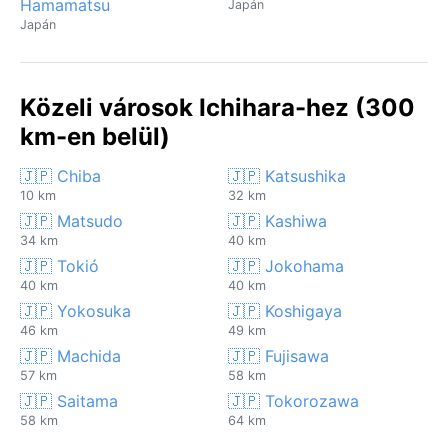
Hamamatsu
Japán
Japán
Közeli városok Ichihara-hez (300
km-en belül)
🇯🇵 Chiba
🇯🇵 Katsushika
10 km
32 km
🇯🇵 Matsudo
🇯🇵 Kashiwa
34 km
40 km
🇯🇵 Tokió
🇯🇵 Jokohama
40 km
40 km
🇯🇵 Yokosuka
🇯🇵 Koshigaya
46 km
49 km
🇯🇵 Machida
🇯🇵 Fujisawa
57 km
58 km
🇯🇵 Saitama
🇯🇵 Tokorozawa
58 km
64 km