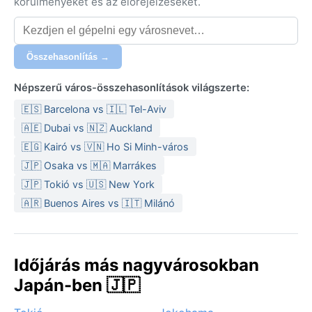
körülményeket és az előrejelzéseket.
Összehasonlítás →
Népszerű város-összehasonlítások világszerte:
🇪🇸 Barcelona vs 🇮🇱 Tel-Aviv
🇦🇪 Dubai vs 🇳🇿 Auckland
🇪🇬 Kairó vs 🇻🇳 Ho Si Minh-város
🇯🇵 Osaka vs 🇲🇦 Marrákes
🇯🇵 Tokió vs 🇺🇸 New York
🇦🇷 Buenos Aires vs 🇮🇹 Milánó
Időjárás más nagyvárosokban
Japán-ben 🇯🇵