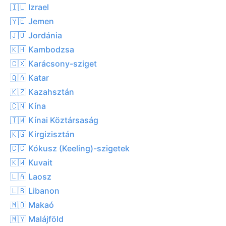
🇮🇱 Izrael
🇾🇪 Jemen
🇯🇴 Jordánia
🇰🇭 Kambodzsa
🇨🇽 Karácsony-sziget
🇶🇦 Katar
🇰🇿 Kazahsztán
🇨🇳 Kína
🇹🇼 Kínai Köztársaság
🇰🇬 Kirgizisztán
🇨🇨 Kókusz (Keeling)-szigetek
🇰🇼 Kuvait
🇱🇦 Laosz
🇱🇧 Libanon
🇲🇴 Makaó
🇲🇾 Malájföld