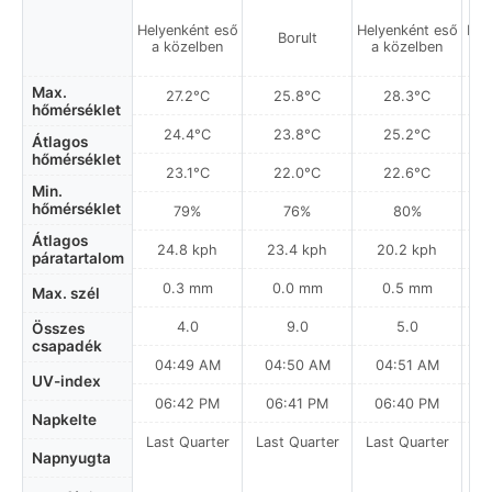
Helyenként eső
Helyenként eső
Hel
Borult
a közelben
a közelben
a
Max.
27.2°C
25.8°C
28.3°C
hőmérséklet
24.4°C
23.8°C
25.2°C
Átlagos
hőmérséklet
23.1°C
22.0°C
22.6°C
Min.
hőmérséklet
79%
76%
80%
Átlagos
24.8 kph
23.4 kph
20.2 kph
páratartalom
0.3 mm
0.0 mm
0.5 mm
Max. szél
4.0
9.0
5.0
Összes
csapadék
04:49 AM
04:50 AM
04:51 AM
0
UV-index
06:42 PM
06:41 PM
06:40 PM
Napkelte
Last Quarter
Last Quarter
Last Quarter
La
Napnyugta