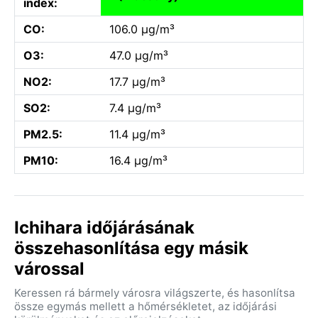
index:
CO:
106.0 µg/m³
O3:
47.0 µg/m³
NO2:
17.7 µg/m³
SO2:
7.4 µg/m³
PM2.5:
11.4 µg/m³
PM10:
16.4 µg/m³
Ichihara időjárásának
összehasonlítása egy másik
várossal
Keressen rá bármely városra világszerte, és hasonlítsa
össze egymás mellett a hőmérsékletet, az időjárási