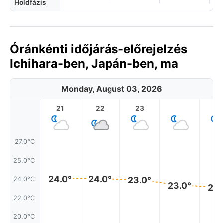
Holdfázis
Óránkénti időjárás-előrejelzés
Ichihara-ben, Japán-ben, ma
Monday, August 03, 2026
21
22
23
1
27.0°C
25.0°C
24.0°
24.0°
23.0°
24.0°C
23.0°
23.
22.0°C
20.0°C