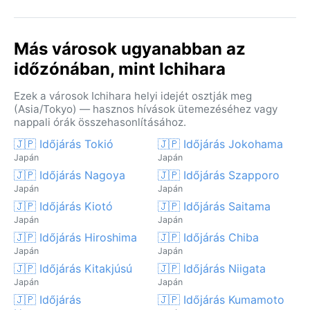
Más városok ugyanabban az
időzónában, mint Ichihara
Ezek a városok Ichihara helyi idejét osztják meg
(Asia/Tokyo) — hasznos hívások ütemezéséhez vagy
nappali órák összehasonlításához.
🇯🇵 Időjárás Tokió
🇯🇵 Időjárás Jokohama
Japán
Japán
🇯🇵 Időjárás Nagoya
🇯🇵 Időjárás Szapporo
Japán
Japán
🇯🇵 Időjárás Kiotó
🇯🇵 Időjárás Saitama
Japán
Japán
🇯🇵 Időjárás Hiroshima
🇯🇵 Időjárás Chiba
Japán
Japán
🇯🇵 Időjárás Kitakjúsú
🇯🇵 Időjárás Niigata
Japán
Japán
🇯🇵 Időjárás
🇯🇵 Időjárás Kumamoto