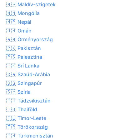
🇲🇻 Maldív-szigetek
🇲🇳 Mongólia
🇳🇵 Nepál
🇴🇲 Omán
🇦🇲 Örményország
🇵🇰 Pakisztán
🇵🇸 Palesztina
🇱🇰 Srí Lanka
🇸🇦 Szaúd-Arábia
🇸🇬 Szingapúr
🇸🇾 Szíria
🇹🇯 Tádzsikisztán
🇹🇭 Thaiföld
🇹🇱 Timor-Leste
🇹🇷 Törökország
🇹🇲 Türkmenisztán