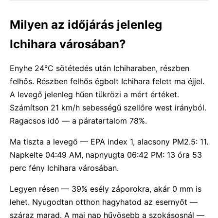
Milyen az időjárás jelenleg
Ichihara városában?
Enyhe 24°C sötétedés után Ichiharaben, részben
felhős. Részben felhős égbolt Ichihara felett ma éjjel.
A levegő jelenleg hűen tükrözi a mért értéket.
Számítson 21 km/h sebességű szellőre west irányból.
Ragacsos idő — a páratartalom 78%.
Ma tiszta a levegő — EPA index 1, alacsony PM2.5: 11.
Napkelte 04:49 AM, napnyugta 06:42 PM: 13 óra 53
perc fény Ichihara városában.
Legyen résen — 39% esély záporokra, akár 0 mm is
lehet. Nyugodtan otthon hagyhatod az esernyőt —
száraz marad. A mai nap hűvösebb a szokásosnál —