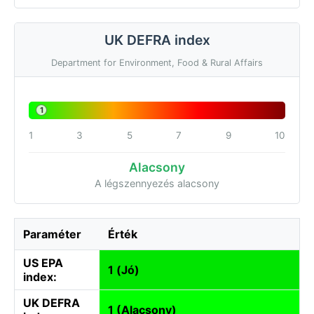
UK DEFRA index
Department for Environment, Food & Rural Affairs
1
1
3
5
7
9
10
Alacsony
A légszennyezés alacsony
Paraméter
Érték
US EPA
1 (Jó)
index:
UK DEFRA
1 (Alacsony)