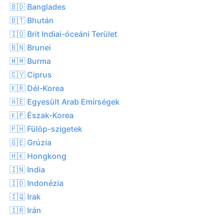
🇧🇩 Banglades
🇧🇹 Bhután
🇮🇴 Brit Indiai-óceáni Terület
🇧🇳 Brunei
🇲🇲 Burma
🇨🇾 Ciprus
🇰🇷 Dél-Korea
🇦🇪 Egyesült Arab Emírségek
🇰🇵 Észak-Korea
🇵🇭 Fülöp-szigetek
🇬🇪 Grúzia
🇭🇰 Hongkong
🇮🇳 India
🇮🇩 Indonézia
🇮🇶 Irak
🇮🇷 Irán