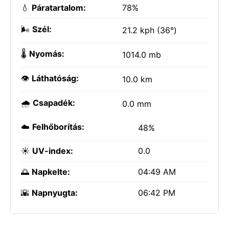
💧
Páratartalom:
78%
🌬️
Szél:
21.2 kph (36°)
🌡️
Nyomás:
1014.0 mb
👁️
Láthatóság:
10.0 km
🌧️
Csapadék:
0.0 mm
☁️
Felhőborítás:
48%
☀️
UV-index:
0.0
🌅
Napkelte:
04:49 AM
🌇
Napnyugta:
06:42 PM