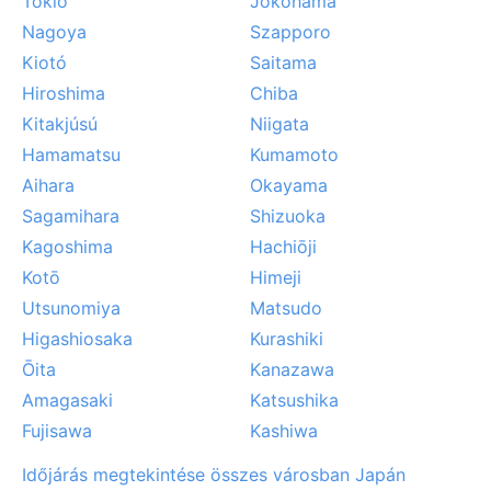
Tokió
Jokohama
Nagoya
Szapporo
Kiotó
Saitama
Hiroshima
Chiba
Kitakjúsú
Niigata
Hamamatsu
Kumamoto
Aihara
Okayama
Sagamihara
Shizuoka
Kagoshima
Hachiōji
Kotō
Himeji
Utsunomiya
Matsudo
Higashiosaka
Kurashiki
Ōita
Kanazawa
Amagasaki
Katsushika
Fujisawa
Kashiwa
Időjárás megtekintése összes városban Japán