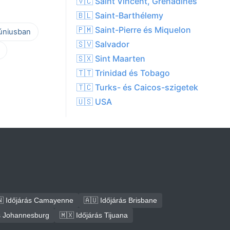
🇻🇨 Saint Vincent, Grenadines
🇧🇱 Saint-Barthélemy
🇵🇲 Saint-Pierre és Miquelon
júniusban
🇸🇻 Salvador
🇸🇽 Sint Maarten
🇹🇹 Trinidad és Tobago
🇹🇨 Turks- és Caicos-szigetek
🇺🇸 USA
 Időjárás Camayenne
🇦🇺 Időjárás Brisbane
ás Johannesburg
🇲🇽 Időjárás Tijuana