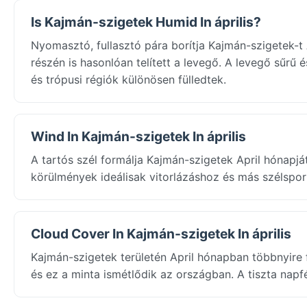
Is Kajmán-szigetek Humid In április?
Nyomasztó, fullasztó pára borítja Kajmán-szigetek-
részén is hasonlóan telített a levegő. A levegő sűrű 
és trópusi régiók különösen fülledtek.
Wind In Kajmán-szigetek In április
A tartós szél formálja Kajmán-szigetek April hónapj
körülmények ideálisak vitorlázáshoz és más szélspo
Cloud Cover In Kajmán-szigetek In április
Kajmán-szigetek területén April hónapban többnyire
és ez a minta ismétlődik az országban. A tiszta napf