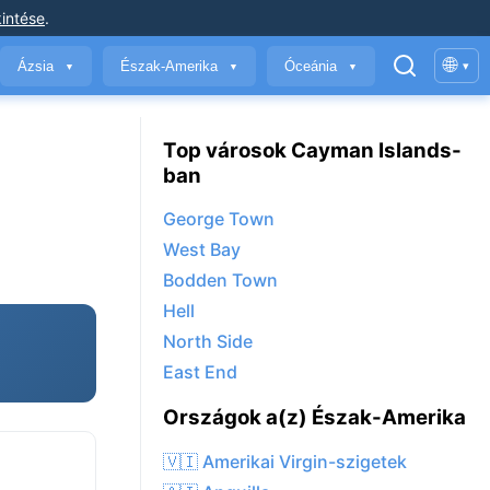
intése
.
🌐
Ázsia
Észak-Amerika
Óceánia
▾
▼
▼
▼
Top városok Cayman Islands-
ban
George Town
West Bay
Bodden Town
Hell
North Side
East End
Országok a(z) Észak-Amerika
🇻🇮 Amerikai Virgin-szigetek