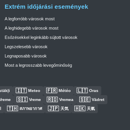
Extrém időjárási események
A legforróbb városok most
A leghidegebb városok most
Esőzésekkel leginkább sújtott városok
Legszelesebb városok
Legnaposabb városok
Most a legrosszabb levegőminőség
🇮🇹
🇫🇷
🇱🇹
tākļi
Meteo
Météo
Oras
🇸🇮
🇷🇴
🇸🇪
Vreme
Vreme
Vremea
Vädret
🇹🇭
🇯🇵
🇭🇰
ا
สภาพอากาศ
天気
天氣