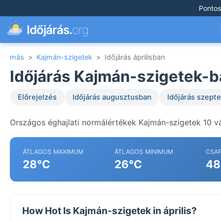
Pontos
Időjárás.
org
más
>
Kajmán-szigetek
>
Időjárás áprilisban
Időjárás Kajmán-szigetek-b
Előrejelzés
Időjárás augusztusban
Időjárás szep
Országos éghajlati normálértékek Kajmán-szigetek 10 v
ÁTLAGOS MAXIMUM
ÁTLAGOS MINIMUM
CSA
28°C
26°C
48
How Hot Is Kajmán-szigetek in április?