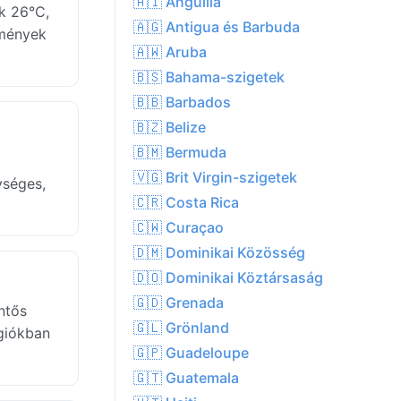
🇦🇮 Anguilla
k 26°C,
🇦🇬 Antigua és Barbuda
lmények
🇦🇼 Aruba
🇧🇸 Bahama-szigetek
🇧🇧 Barbados
🇧🇿 Belize
🇧🇲 Bermuda
🇻🇬 Brit Virgin-szigetek
ységes,
🇨🇷 Costa Rica
🇨🇼 Curaçao
🇩🇲 Dominikai Közösség
🇩🇴 Dominikai Köztársaság
🇬🇩 Grenada
ntős
🇬🇱 Grönland
égiókban
🇬🇵 Guadeloupe
🇬🇹 Guatemala