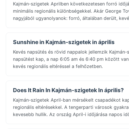
Kajmán-szigetek Aprilben következetesen forró időj
minimális regionális különbségekkel. Akár George T
nagyjából ugyanolyanok: forró, általában derült, kevé
Sunshine in Kajmán-szigetek in április
Kevés napsütés és rövid nappalok jellemzik Kajmán-s
napsütést kap, a nap 6:05 am és 6:40 pm között van
kevés regionális eltéréssel a felhőzetben.
Does It Rain In Kajmán-szigetek In április?
Kajmán-szigetek April-ban mérsékelt csapadékot ka
regionális eltérésekkel. A tengerparti városok gyakr
kevesebb hullik. Az ország April-i időjárása napos 