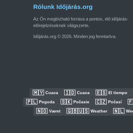
Rólunk Időjárás.org
Az Ön megbízható forrása a pontos, élő időjárás-
előrejelzéseknek világszerte.
Időjárás.org © 2026. Minden jog fenntartva.
🇲🇾
🇮🇩
🇪🇸
Cuaca
Cuaca
El tiempo
🇵🇱
🇸🇰
🇨🇿

Pogoda
Počasie
Počasí
🇳🇴
🇬🇧🇺🇸
🇳🇱
Været
Weather
We