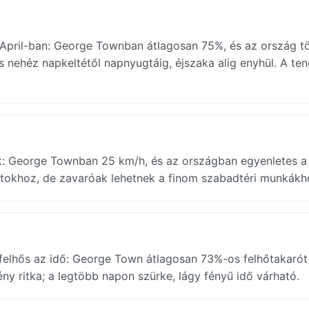
t April-ban: George Townban átlagosan 75%, és az ország t
és nehéz napkeltétől napnyugtáig, éjszaka alig enyhül. A ten
át: George Townban 25 km/h, és az országban egyenletes a 
rtokhoz, de zavaróak lehetnek a finom szabadtéri munkákh
 felhős az idő: George Town átlagosan 73%-os felhőtakarót
ény ritka; a legtöbb napon szürke, lágy fényű idő várható.