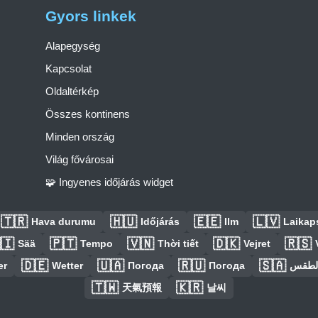
Gyors linkek
Alapegység
Kapcsolat
Oldaltérkép
Összes kontinens
Minden ország
Világ fővárosai
🧩 Ingyenes időjárás widget
🇹🇷
🇭🇺
🇪🇪
🇱🇻
Hava durumu
Időjárás
Ilm
Laikaps
🇮
🇵🇹
🇻🇳
🇩🇰
🇷🇸
Sää
Tempo
Thời tiết
Vejret
🇩🇪
🇺🇦
🇷🇺
🇸🇦
er
Wetter
Погода
Погода
الطق
🇹🇼
🇰🇷
天氣預報
날씨