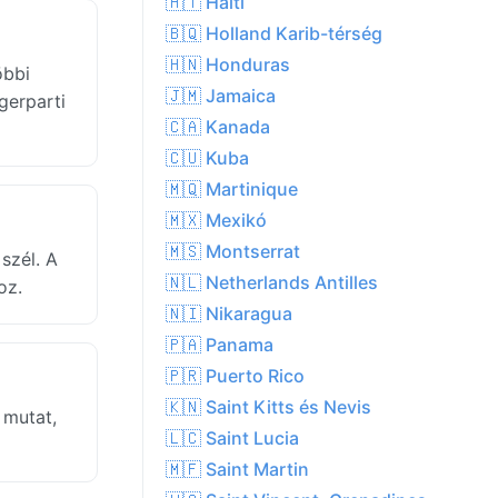
🇭🇹 Haiti
🇧🇶 Holland Karib-térség
🇭🇳 Honduras
öbbi
🇯🇲 Jamaica
gerparti
🇨🇦 Kanada
🇨🇺 Kuba
🇲🇶 Martinique
🇲🇽 Mexikó
🇲🇸 Montserrat
szél. A
🇳🇱 Netherlands Antilles
oz.
🇳🇮 Nikaragua
🇵🇦 Panama
🇵🇷 Puerto Rico
🇰🇳 Saint Kitts és Nevis
 mutat,
🇱🇨 Saint Lucia
🇲🇫 Saint Martin