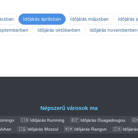
ciusban
Időjárás áprilisban
Időjárás májusban
Időjárás 
zeptemberben
Időjárás októberben
Időjárás novemberben
Népszerű városok ma
Domingo
🇨🇳 Időjárás Kunming
🇧🇫 Időjárás Ouagadougou
🇬
 Vuhan
🇮🇶 Időjárás Moszul
🇲🇲 Időjárás Rangun
🇿🇦 Időjár