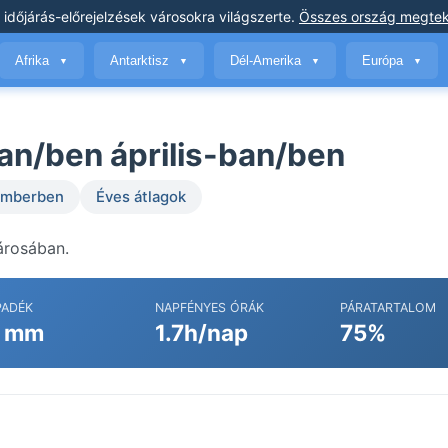
 időjárás-előrejelzések
városokra világszerte
.
Összes ország megtek
Afrika
Antarktisz
Dél-Amerika
Európa
▼
▼
▼
▼
an/ben április-ban/ben
temberben
Éves átlagok
árosában.
PADÉK
NAPFÉNYES ÓRÁK
PÁRATARTALOM
 mm
1.7h/nap
75%