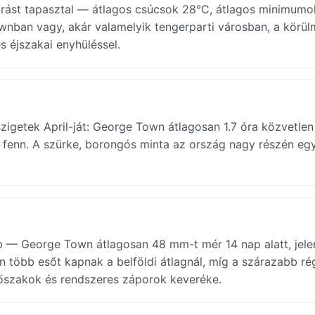
árást tapasztal — átlagos csúcsok 28°C, átlagos minimumo
ownban vagy, akár valamelyik tengerparti városban, a körü
s éjszakai enyhüléssel.
zigetek April-ját: George Town átlagosan 1.7 óra közvetlen
 fenn. A szürke, borongós minta az ország nagy részén eg
p — George Town átlagosan 48 mm-t mér 14 nap alatt, jele
an több esőt kapnak a belföldi átlagnál, míg a szárazabb r
időszakok és rendszeres záporok keveréke.