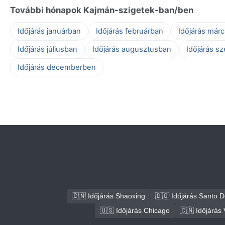
További hónapok Kajmán-szigetek-ban/ben
Időjárás januárban
Időjárás februárban
Időjárás már
Időjárás júliusban
Időjárás augusztusban
Időjárás s
Időjárás decemberben
🇨🇳 Időjárás Shaoxing
🇩🇴 Időjárás Santo 
🇺🇸 Időjárás Chicago
🇨🇳 Időjárás