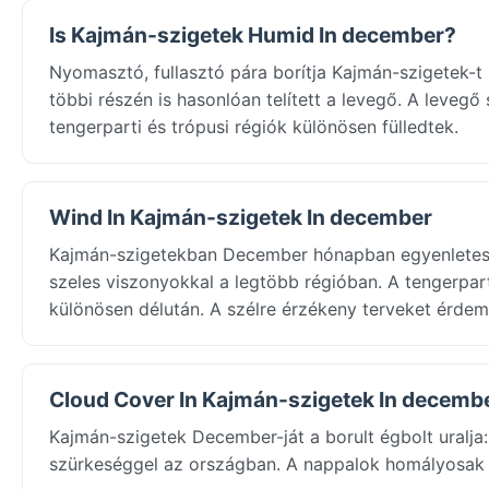
Is Kajmán-szigetek Humid In december?
Nyomasztó, fullasztó pára borítja Kajmán-szigetek
többi részén is hasonlóan telített a levegő. A levegő
tengerparti és trópusi régiók különösen fülledtek.
Wind In Kajmán-szigetek In december
Kajmán-szigetekban December hónapban egyenletes 
szeles viszonyokkal a legtöbb régióban. A tengerpart
különösen délután. A szélre érzékeny terveket érdem
Cloud Cover In Kajmán-szigetek In decemb
Kajmán-szigetek December-ját a borult égbolt uralj
szürkeséggel az országban. A nappalok homályosak é