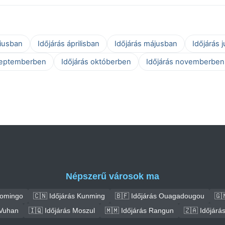
ciusban
Időjárás áprilisban
Időjárás májusban
Időjárás 
zeptemberben
Időjárás októberben
Időjárás novemberben
Népszerű városok ma
Domingo
🇨🇳 Időjárás Kunming
🇧🇫 Időjárás Ouagadougou
🇬
 Vuhan
🇮🇶 Időjárás Moszul
🇲🇲 Időjárás Rangun
🇿🇦 Időjár