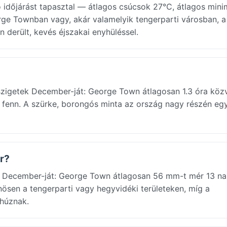
időjárást tapasztal — átlagos csúcsok 27°C, átlagos min
rge Townban vagy, akár valamelyik tengerparti városban, a
 derült, kevés éjszakai enyhüléssel.
szigetek December-ját: George Town átlagosan 1.3 óra köz
 fenn. A szürke, borongós minta az ország nagy részén eg
r?
December-ját: George Town átlagosan 56 mm-t mér 13 nap
ösen a tengerparti vagy hegyvidéki területeken, míg a
 húznak.