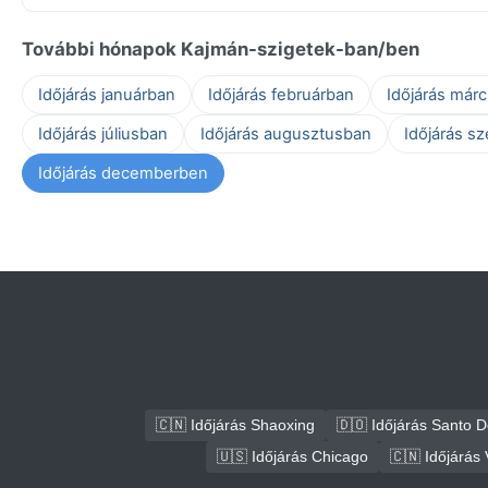
További hónapok Kajmán-szigetek-ban/ben
Időjárás januárban
Időjárás februárban
Időjárás már
Időjárás júliusban
Időjárás augusztusban
Időjárás s
Időjárás decemberben
🇨🇳 Időjárás Shaoxing
🇩🇴 Időjárás Santo 
🇺🇸 Időjárás Chicago
🇨🇳 Időjárás