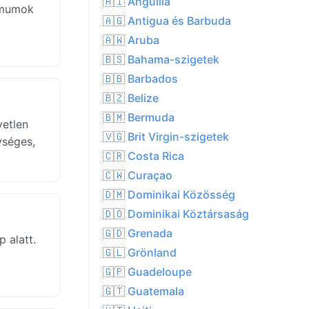
🇦🇮 Anguilla
imumok
🇦🇬 Antigua és Barbuda
🇦🇼 Aruba
🇧🇸 Bahama-szigetek
🇧🇧 Barbados
🇧🇿 Belize
🇧🇲 Bermuda
vetlen
🇻🇬 Brit Virgin-szigetek
ységes,
🇨🇷 Costa Rica
🇨🇼 Curaçao
🇩🇲 Dominikai Közösség
🇩🇴 Dominikai Köztársaság
🇬🇩 Grenada
 alatt.
🇬🇱 Grönland
🇬🇵 Guadeloupe
🇬🇹 Guatemala