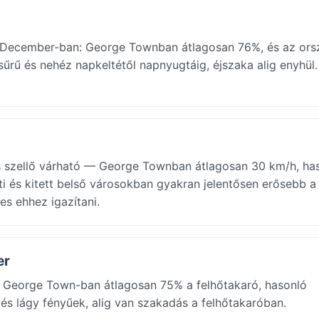
-t December-ban: George Townban átlagosan 76%, és az ors
 sűrű és nehéz napkeltétől napnyugtáig, éjszaka alig enyhül.
szellő várható — George Townban átlagosan 30 km/h, ha
i és kitett belső városokban gyakran jelentősen erősebb a 
es ehhez igazítani.
er
a: George Town-ban átlagosan 75% a felhőtakaró, hasonló
s lágy fényűek, alig van szakadás a felhőtakaróban.