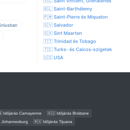
🇻🇨 Saint Vincent, Grenadines
🇧🇱 Saint-Barthélemy
🇵🇲 Saint-Pierre és Miquelon
🇸🇻 Salvador
júniusban
🇸🇽 Sint Maarten
🇹🇹 Trinidad és Tobago
🇹🇨 Turks- és Caicos-szigetek
🇺🇸 USA
 Időjárás Camayenne
🇦🇺 Időjárás Brisbane
ás Johannesburg
🇲🇽 Időjárás Tijuana