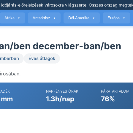
 időjárás-előrejelzések
városokra világszerte
.
Összes ország megtek
Afrika
Antarktisz
Dél-Amerika
Európa
▼
▼
▼
▼
ban/ben december-ban/ben
temberben
Éves átlagok
árosában.
PADÉK
NAPFÉNYES ÓRÁK
PÁRATARTALOM
 mm
1.3h/nap
76%