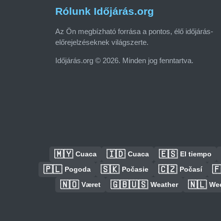
Rólunk Időjárás.org
Az Ön megbízható forrása a pontos, élő időjárás-
előrejelzéseknek világszerte.
Időjárás.org © 2026. Minden jog fenntartva.
🇲🇾
🇮🇩
🇪🇸
Cuaca
Cuaca
El tiempo
🇵🇱
🇸🇰
🇨🇿

Pogoda
Počasie
Počasí
🇳🇴
🇬🇧🇺🇸
🇳🇱
Været
Weather
We