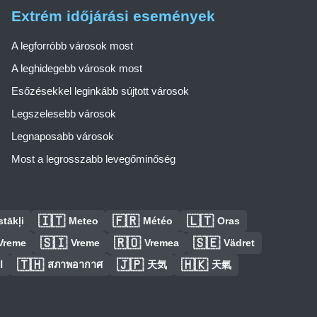
Extrém időjárási események
A legforróbb városok most
A leghidegebb városok most
Esőzésekkel leginkább sújtott városok
Legszelesebb városok
Legnaposabb városok
Most a legrosszabb levegőminőség
🇮🇹
🇫🇷
🇱🇹
tākļi
Meteo
Météo
Oras
🇸🇮
🇷🇴
🇸🇪
Vreme
Vreme
Vremea
Vädret
🇹🇭
🇯🇵
🇭🇰
ا
สภาพอากาศ
天気
天氣