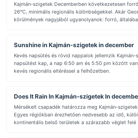
Kajmán-szigetek Decemberben következetesen forró 
26°C, minimális regionális különbségekkel. Akár Geo
körülmények nagyjából ugyanolyanok: forró, általában
Sunshine in Kajmán-szigetek in december
Kevés napsütés és rövid nappalok jellemzik Kajmán-
napsütést kap, a nap 6:50 am és 5:50 pm között van
kevés regionális eltéréssel a felhőzetben.
Does It Rain In Kajmán-szigetek In decembe
Mérsékelt csapadék határozza meg Kajmán-szigetek 
Egyes régiókban érezhetően nedvesebb az idő, külön
kontinentális belső területek a szárazabb véglet felé