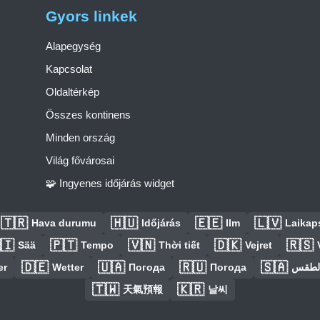
Gyors linkek
Alapegység
Kapcsolat
Oldaltérkép
Összes kontinens
Minden ország
Világ fővárosai
🧩 Ingyenes időjárás widget
🇹🇷
🇭🇺
🇪🇪
🇱🇻
Hava durumu
Időjárás
Ilm
Laikaps
🇮
🇵🇹
🇻🇳
🇩🇰
🇷🇸
Sää
Tempo
Thời tiết
Vejret
🇩🇪
🇺🇦
🇷🇺
🇸🇦
er
Wetter
Погода
Погода
الطق
🇹🇼
🇰🇷
天氣預報
날씨