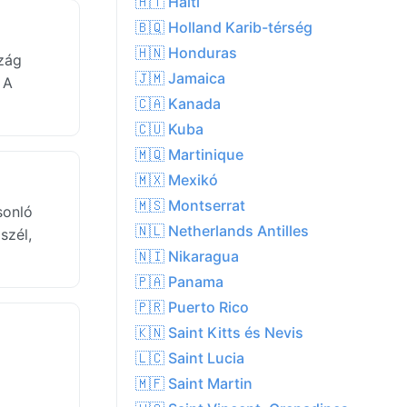
🇭🇹 Haiti
🇧🇶 Holland Karib-térség
🇭🇳 Honduras
zág
🇯🇲 Jamaica
 A
🇨🇦 Kanada
🇨🇺 Kuba
🇲🇶 Martinique
🇲🇽 Mexikó
🇲🇸 Montserrat
sonló
🇳🇱 Netherlands Antilles
szél,
🇳🇮 Nikaragua
🇵🇦 Panama
🇵🇷 Puerto Rico
🇰🇳 Saint Kitts és Nevis
🇱🇨 Saint Lucia
🇲🇫 Saint Martin