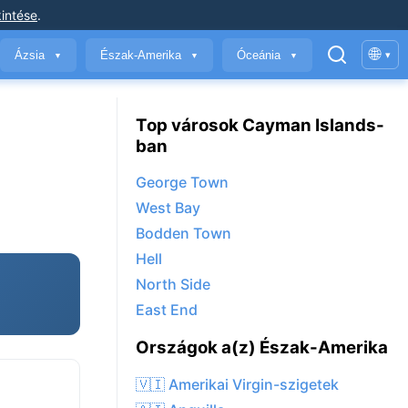
intése
.
🌐
Ázsia
Észak-Amerika
Óceánia
▾
▼
▼
▼
Top városok Cayman Islands-
ban
George Town
West Bay
Bodden Town
Hell
North Side
East End
Országok a(z) Észak-Amerika
🇻🇮 Amerikai Virgin-szigetek