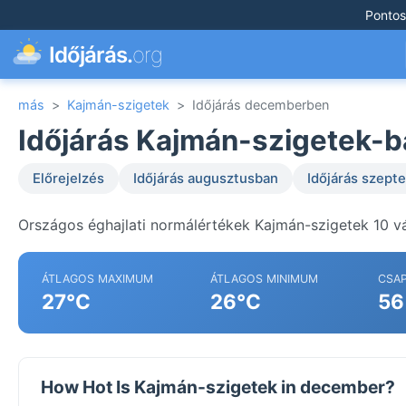
Pontos
Időjárás.
org
más
>
Kajmán-szigetek
>
Időjárás decemberben
Időjárás Kajmán-szigetek-
Előrejelzés
Időjárás augusztusban
Időjárás szep
Országos éghajlati normálértékek Kajmán-szigetek 10 v
ÁTLAGOS MAXIMUM
ÁTLAGOS MINIMUM
CSA
27°C
26°C
56
How Hot Is Kajmán-szigetek in december?