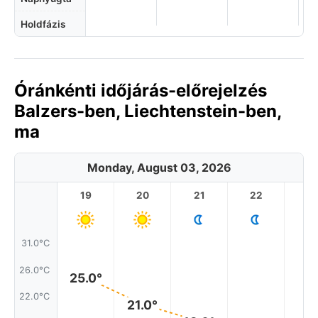
Holdfázis
Óránkénti időjárás-előrejelzés
Balzers-ben, Liechtenstein-ben,
ma
Monday, August 03, 2026
19
20
21
22
2
31.0°C
26.0°C
25.0°
22.0°C
21.0°