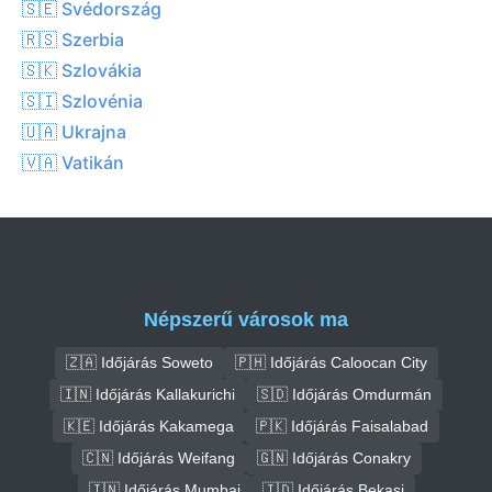
🇸🇪 Svédország
🇷🇸 Szerbia
🇸🇰 Szlovákia
🇸🇮 Szlovénia
🇺🇦 Ukrajna
🇻🇦 Vatikán
Népszerű városok ma
🇿🇦 Időjárás Soweto
🇵🇭 Időjárás Caloocan City
🇮🇳 Időjárás Kallakurichi
🇸🇩 Időjárás Omdurmán
🇰🇪 Időjárás Kakamega
🇵🇰 Időjárás Faisalabad
🇨🇳 Időjárás Weifang
🇬🇳 Időjárás Conakry
🇮🇳 Időjárás Mumbai
🇮🇩 Időjárás Bekasi