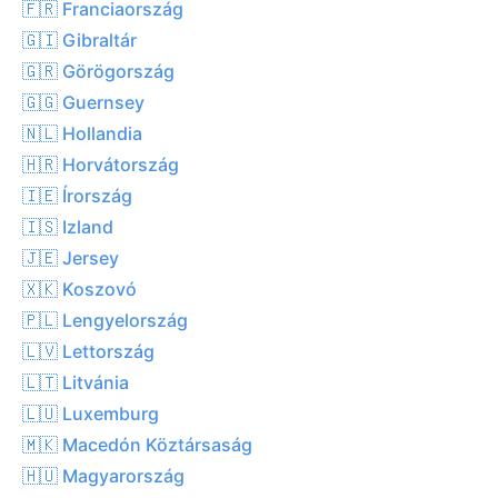
🇫🇷 Franciaország
🇬🇮 Gibraltár
🇬🇷 Görögország
🇬🇬 Guernsey
🇳🇱 Hollandia
🇭🇷 Horvátország
🇮🇪 Írország
🇮🇸 Izland
🇯🇪 Jersey
🇽🇰 Koszovó
🇵🇱 Lengyelország
🇱🇻 Lettország
🇱🇹 Litvánia
🇱🇺 Luxemburg
🇲🇰 Macedón Köztársaság
🇭🇺 Magyarország