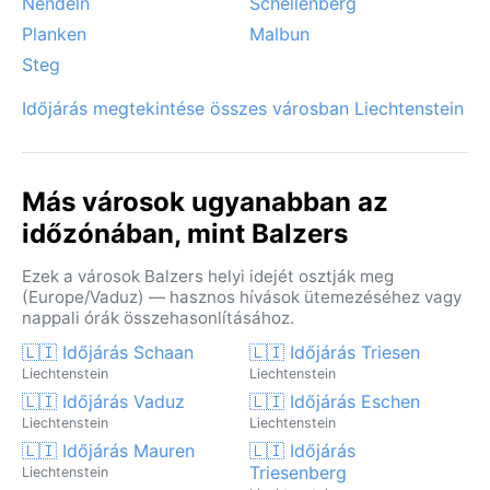
más arcát mutatja.
Nendeln
Schellenberg
Planken
Malbun
Steg
Időjárás megtekintése összes városban Liechtenstein
Más városok ugyanabban az
időzónában, mint Balzers
Ezek a városok Balzers helyi idejét osztják meg
(Europe/Vaduz) — hasznos hívások ütemezéséhez vagy
nappali órák összehasonlításához.
🇱🇮 Időjárás Schaan
🇱🇮 Időjárás Triesen
Liechtenstein
Liechtenstein
🇱🇮 Időjárás Vaduz
🇱🇮 Időjárás Eschen
Liechtenstein
Liechtenstein
🇱🇮 Időjárás Mauren
🇱🇮 Időjárás
Triesenberg
Liechtenstein