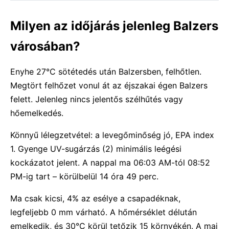
Milyen az időjárás jelenleg Balzers
városában?
Enyhe 27°C sötétedés után Balzersben, felhőtlen.
Megtört felhőzet vonul át az éjszakai égen Balzers
felett. Jelenleg nincs jelentős szélhűtés vagy
hőemelkedés.
Könnyű lélegzetvétel: a levegőminőség jó, EPA index
1. Gyenge UV-sugárzás (2) minimális leégési
kockázatot jelent. A nappal ma 06:03 AM-tól 08:52
PM-ig tart – körülbelül 14 óra 49 perc.
Ma csak kicsi, 4% az esélye a csapadéknak,
legfeljebb 0 mm várható. A hőmérséklet délután
emelkedik, és 30°C körül tetőzik 15 környékén. A mai