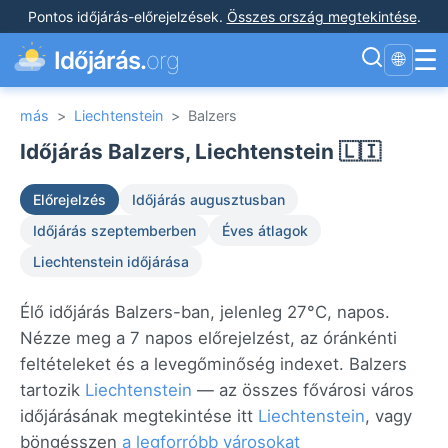
Pontos időjárás-előrejelzések
.
Összes ország megtekintése
.
☰
Időjárás.
org
🌐
más
>
Liechtenstein
>
Balzers
Időjárás Balzers, Liechtenstein 🇱🇮
Előrejelzés
Időjárás augusztusban
Időjárás szeptemberben
Éves átlagok
Liechtenstein időjárása
Élő időjárás Balzers-ban, jelenleg 27°C, napos.
Nézze meg a 7 napos előrejelzést, az óránkénti
feltételeket és a levegőminőség indexet. Balzers
tartozik
Liechtenstein
— az összes fővárosi város
időjárásának megtekintése itt
Liechtenstein
, vagy
böngésszen
a legforróbb városokat