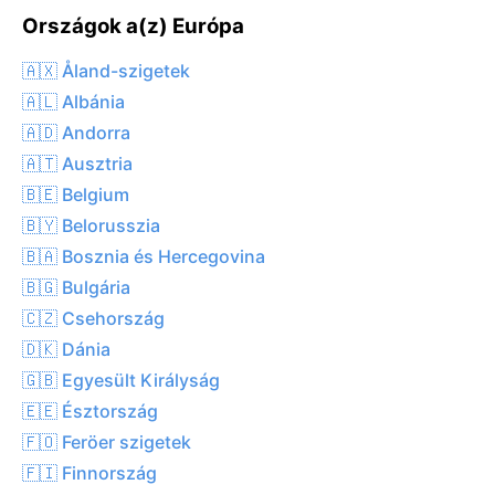
Országok a(z) Európa
🇦🇽 Åland-szigetek
🇦🇱 Albánia
🇦🇩 Andorra
🇦🇹 Ausztria
🇧🇪 Belgium
🇧🇾 Belorusszia
🇧🇦 Bosznia és Hercegovina
🇧🇬 Bulgária
🇨🇿 Csehország
🇩🇰 Dánia
🇬🇧 Egyesült Királyság
🇪🇪 Észtország
🇫🇴 Feröer szigetek
🇫🇮 Finnország