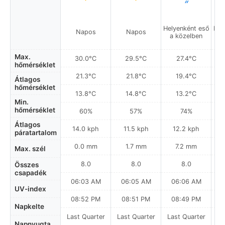
Helyenként eső
Hel
Napos
Napos
a közelben
a
Max.
30.0°C
29.5°C
27.4°C
hőmérséklet
21.3°C
21.8°C
19.4°C
Átlagos
hőmérséklet
13.8°C
14.8°C
13.2°C
Min.
hőmérséklet
60%
57%
74%
Átlagos
14.0 kph
11.5 kph
12.2 kph
páratartalom
0.0 mm
1.7 mm
7.2 mm
Max. szél
8.0
8.0
8.0
Összes
csapadék
06:03 AM
06:05 AM
06:06 AM
UV-index
08:52 PM
08:51 PM
08:49 PM
Napkelte
Last Quarter
Last Quarter
Last Quarter
La
Napnyugta