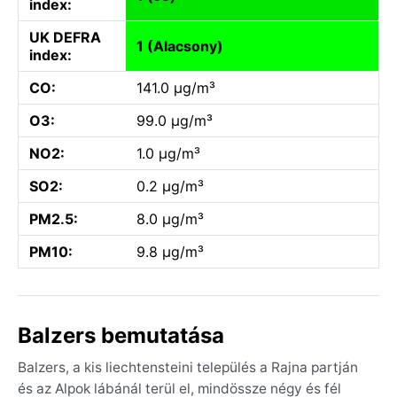
index:
UK DEFRA
1 (Alacsony)
index:
CO:
141.0 µg/m³
O3:
99.0 µg/m³
NO2:
1.0 µg/m³
SO2:
0.2 µg/m³
PM2.5:
8.0 µg/m³
PM10:
9.8 µg/m³
Balzers bemutatása
Balzers, a kis liechtensteini település a Rajna partján
és az Alpok lábánál terül el, mindössze négy és fél