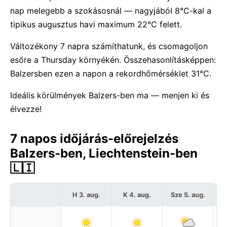
nap melegebb a szokásosnál — nagyjából 8°C-kal a
tipikus augusztus havi maximum 22°C felett.
Változékony 7 napra számíthatunk, és csomagoljon
esőre a Thursday környékén. Összehasonlításképpen:
Balzersben ezen a napon a rekordhőmérséklet 31°C.
Ideális körülmények Balzers-ben ma — menjen ki és
élvezze!
7 napos időjárás-előrejelzés
Balzers-ben, Liechtenstein-ben
🇱🇮
H 3. aug.
K 4. aug.
Sze 5. aug.
C