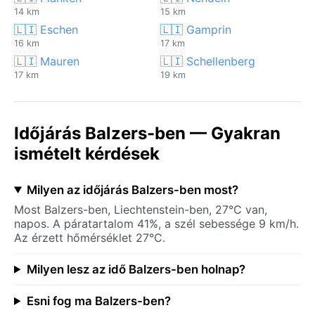
14 km
15 km
🇱🇮 Eschen
🇱🇮 Gamprin
16 km
17 km
🇱🇮 Mauren
🇱🇮 Schellenberg
17 km
19 km
Időjárás Balzers-ben — Gyakran
ismételt kérdések
Milyen az időjárás Balzers-ben most?
Most Balzers-ben, Liechtenstein-ben, 27°C van,
napos. A páratartalom 41%, a szél sebessége 9 km/h.
Az érzett hőmérséklet 27°C.
Milyen lesz az idő Balzers-ben holnap?
Esni fog ma Balzers-ben?