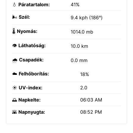
💧
Páratartalom:
41%
🌬️
Szél:
9.4 kph (186°)
🌡️
Nyomás:
1014.0 mb
👁️
Láthatóság:
10.0 km
🌧️
Csapadék:
0.0 mm
☁️
Felhőborítás:
18%
☀️
UV-index:
2.0
🌅
Napkelte:
06:03 AM
🌇
Napnyugta:
08:52 PM