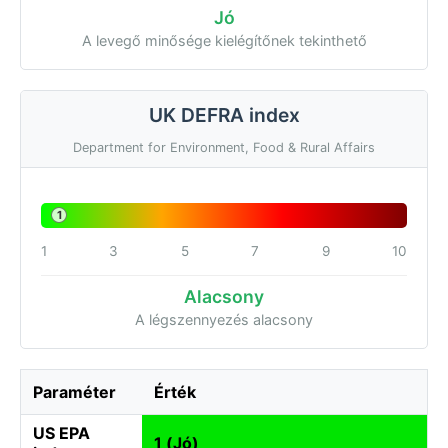
Jó
A levegő minősége kielégítőnek tekinthető
UK DEFRA index
Department for Environment, Food & Rural Affairs
1
1
3
5
7
9
10
Alacsony
A légszennyezés alacsony
Paraméter
Érték
US EPA
1 (Jó)