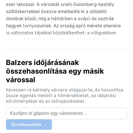
ezer lakossal. A városkát uraló Gutenberg-kastély
szőlőskertekkel övezve emelkedik ki a zöldellő
dombok közül, míg a háttérben a svájci és osztrák
hegyek tornyosulnak. Az ország apró mérete ellenére
is változatos tájakkal büszkélkedhet: a völgyekben
kanyargó folyók, a hegyi legelők és a történelmi
falvak békés, rendezett együttest alkotnak.
Balzersben lassabb az élet, a természetközeli
Balzers időjárásának
hangulatot a borászat és a túrázás határozza meg.
összehasonlítása egy másik
Éghajlata a nedves kontinentális (Dfb) osztályba
várossal
tartozik, így a nyarak kellemesen melegek, a telek
pedig határozottan hidegek. Júliusban és
Keressen rá bármely városra világszerte, és hasonlítsa
augusztusban 20-25 Celsius-fok a jellemző, ám a
össze egymás mellett a hőmérsékletet, az időjárási
csapadék ekkor is gyakori, akárcsak az év többi
körülményeket és az előrejelzéseket.
részében – évente mintegy 900-1000 milliméter
hullik. Télen a hőmérséklet gyakran fagypont alá
süllyed, a hóesés novembertől márciusig rendszeres,
Összehasonlítás →
a völgyekben pedig sűrű köd is kialakulhat. A