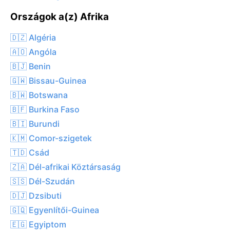
Országok a(z) Afrika
🇩🇿 Algéria
🇦🇴 Angóla
🇧🇯 Benin
🇬🇼 Bissau-Guinea
🇧🇼 Botswana
🇧🇫 Burkina Faso
🇧🇮 Burundi
🇰🇲 Comor-szigetek
🇹🇩 Csád
🇿🇦 Dél-afrikai Köztársaság
🇸🇸 Dél-Szudán
🇩🇯 Dzsibuti
🇬🇶 Egyenlítői-Guinea
🇪🇬 Egyiptom