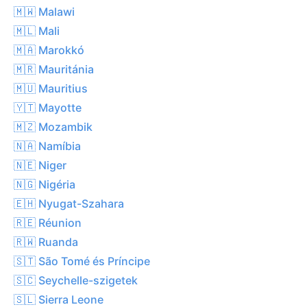
🇲🇼 Malawi
🇲🇱 Mali
🇲🇦 Marokkó
🇲🇷 Mauritánia
🇲🇺 Mauritius
🇾🇹 Mayotte
🇲🇿 Mozambik
🇳🇦 Namíbia
🇳🇪 Niger
🇳🇬 Nigéria
🇪🇭 Nyugat-Szahara
🇷🇪 Réunion
🇷🇼 Ruanda
🇸🇹 São Tomé és Príncipe
🇸🇨 Seychelle-szigetek
🇸🇱 Sierra Leone