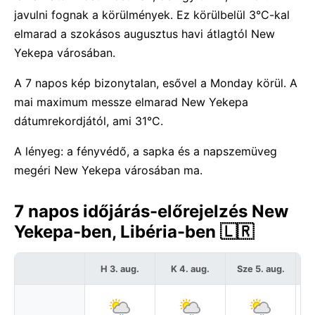
javulni fognak a körülmények. Ez körülbelül 3°C-kal
elmarad a szokásos augusztus havi átlagtól New
Yekepa városában.
A 7 napos kép bizonytalan, esővel a Monday körül. A
mai maximum messze elmarad New Yekepa
dátumrekordjától, ami 31°C.
A lényeg: a fényvédő, a sapka és a napszemüveg
megéri New Yekepa városában ma.
7 napos időjárás-előrejelzés New
Yekepa-ben, Libéria-ben 🇱🇷
H 3. aug.
K 4. aug.
Sze 5. aug.
C