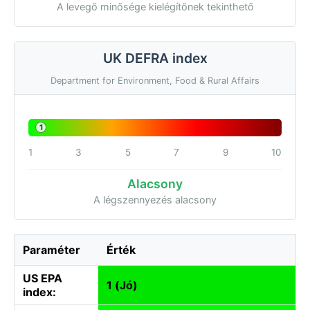
A levegő minősége kielégítőnek tekinthető
UK DEFRA index
Department for Environment, Food & Rural Affairs
1
1
3
5
7
9
10
Alacsony
A légszennyezés alacsony
Paraméter
Érték
US EPA
1 (Jó)
index: