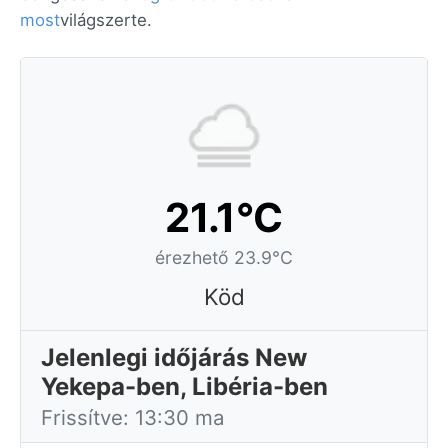
most
világszerte.
21.1°C
érezhető 23.9°C
Köd
Jelenlegi időjárás New
Yekepa-ben, Libéria-ben
Frissítve: 13:30 ma