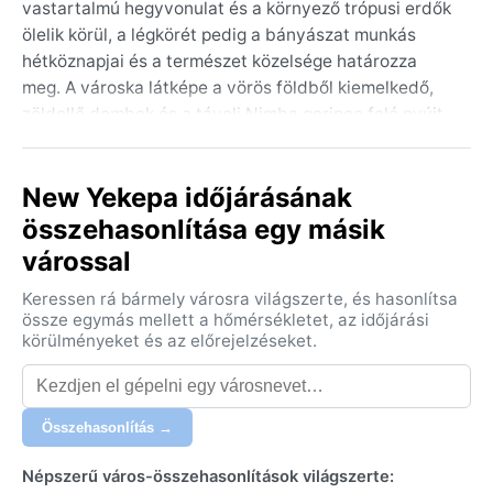
vastartalmú hegyvonulat és a környező trópusi erdők
ölelik körül, a légkörét pedig a bányászat munkás
hétköznapjai és a természet közelsége határozza
meg. A városka látképe a vörös földből kiemelkedő,
zöldellő dombok és a távoli Nimba gerince felé nyújt
kilátást; a látogatókat a bányászati létesítmények és
a környékbeli falvak egyszerű, de eleven élete
New Yekepa időjárásának
fogadja.
összehasonlítása egy másik
New Yekepa éghajlata a trópusi monszun (Köppen:
várossal
Am) jegyében zajlik: két markáns évszak váltakozik. A
májustól októberig tartó esős időszakban szinte
Keressen rá bármely városra világszerte, és hasonlítsa
naponta szakad a trópusi zápor, a páratartalom
össze egymás mellett a hőmérsékletet, az időjárási
rendkívül magas, a hőmérséklet 26–30 °C körül
körülményeket és az előrejelzéseket.
mozog. Novembertől áprilisig tart a szárazabb
évszak, amikor a harmattan – a Szaharából érkező
poros szél – hűvösebb reggeleket hoz, bár a nappalok
Összehasonlítás →
továbbra is melegek. Bő, könnyű pamutruházat és
esőkabát szükséges; a harmattan miatt érdemes egy
Népszerű város-összehasonlítások világszerte: