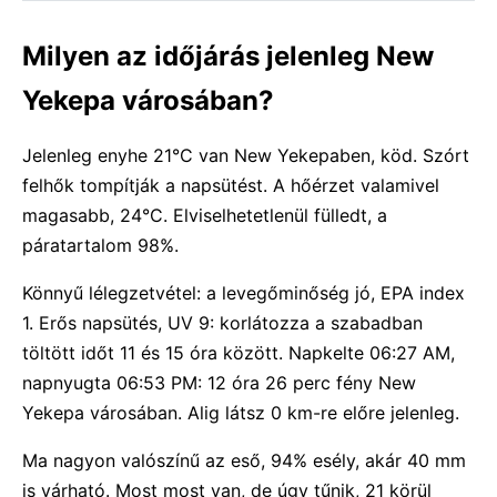
Milyen az időjárás jelenleg New
Yekepa városában?
Jelenleg enyhe 21°C van New Yekepaben, köd. Szórt
felhők tompítják a napsütést. A hőérzet valamivel
magasabb, 24°C. Elviselhetetlenül fülledt, a
páratartalom 98%.
Könnyű lélegzetvétel: a levegőminőség jó, EPA index
1. Erős napsütés, UV 9: korlátozza a szabadban
töltött időt 11 és 15 óra között. Napkelte 06:27 AM,
napnyugta 06:53 PM: 12 óra 26 perc fény New
Yekepa városában. Alig látsz 0 km-re előre jelenleg.
Ma nagyon valószínű az eső, 94% esély, akár 40 mm
is várható. Most most van, de úgy tűnik, 21 körül