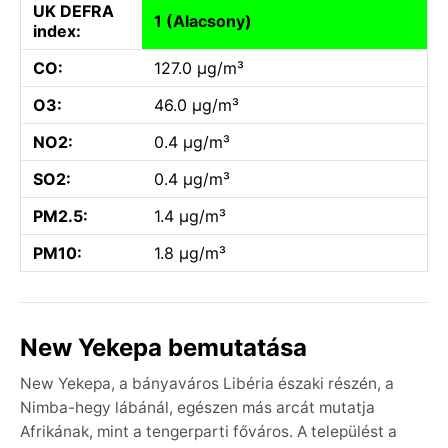
UK DEFRA
1 (Alacsony)
index:
CO:
127.0 µg/m³
O3:
46.0 µg/m³
NO2:
0.4 µg/m³
SO2:
0.4 µg/m³
PM2.5:
1.4 µg/m³
PM10:
1.8 µg/m³
New Yekepa bemutatása
New Yekepa, a bányaváros Libéria északi részén, a
Nimba-hegy lábánál, egészen más arcát mutatja
Afrikának, mint a tengerparti főváros. A települést a