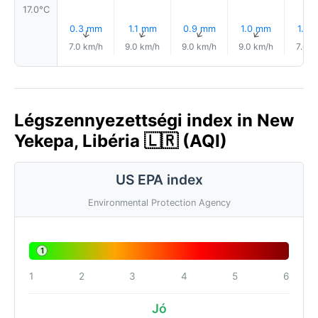
17.0°C
0.3 mm
1.1 mm
0.9 mm
1.0 mm
1.8 
↑
↑
↑
↑
7.0 km/h
9.0 km/h
9.0 km/h
9.0 km/h
7.0 k
Légszennyezettségi index in New
Yekepa, Libéria 🇱🇷 (AQI)
US EPA index
Environmental Protection Agency
1
1
2
3
4
5
6
Jó