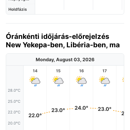
Holdfázis
Óránkénti időjárás-előrejelzés
New Yekepa-ben, Libéria-ben, ma
Monday, August 03, 2026
14
15
16
17
1
28.0°C
25.0°C
24.0°
23.0°
23.0°
22.0°C
22.
22.0°
20.0°C