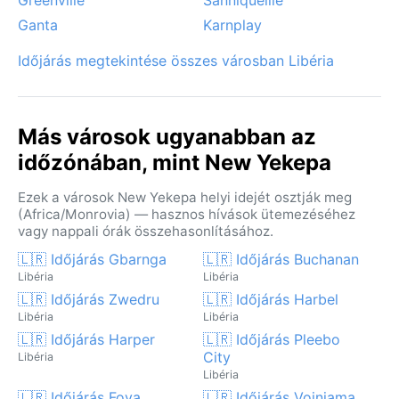
Ganta
Karnplay
Időjárás megtekintése összes városban Libéria
Más városok ugyanabban az
időzónában, mint New Yekepa
Ezek a városok New Yekepa helyi idejét osztják meg
(Africa/Monrovia) — hasznos hívások ütemezéséhez
vagy nappali órák összehasonlításához.
🇱🇷 Időjárás Gbarnga
🇱🇷 Időjárás Buchanan
Libéria
Libéria
🇱🇷 Időjárás Zwedru
🇱🇷 Időjárás Harbel
Libéria
Libéria
🇱🇷 Időjárás Harper
🇱🇷 Időjárás Pleebo
City
Libéria
Libéria
🇱🇷 Időjárás Foya
🇱🇷 Időjárás Voinjama