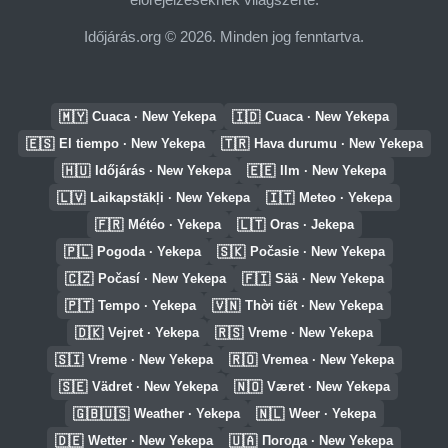
Időjárás.org © 2026. Minden jog fenntartva.
🇲🇾
🇮🇩
Cuaca · New Yekepa
Cuaca · New Yekepa
🇪🇸
🇹🇷
El tiempo · New Yekepa
Hava durumu · New Yekepa
🇭🇺
🇪🇪
Időjárás · New Yekepa
Ilm · New Yekepa
🇱🇻
🇮🇹
Laikapstākļi · New Yekepa
Meteo · Yekepa
🇫🇷
🇱🇹
Météo · Yekepa
Oras · Jekepa
🇵🇱
🇸🇰
Pogoda · Yekepa
Počasie · New Yekepa
🇨🇿
🇫🇮
Počasí · New Yekepa
Sää · New Yekepa
🇵🇹
🇻🇳
Tempo · Yekepa
Thời tiết · New Yekepa
🇩🇰
🇷🇸
Vejret · Yekepa
Vreme · New Yekepa
🇸🇮
🇷🇴
Vreme · New Yekepa
Vremea · New Yekepa
🇸🇪
🇳🇴
Vädret · New Yekepa
Været · New Yekepa
🇬🇧🇺🇸
🇳🇱
Weather · Yekepa
Weer · Yekepa
🇩🇪
🇺🇦
Wetter · New Yekepa
Погода · New Yekepa