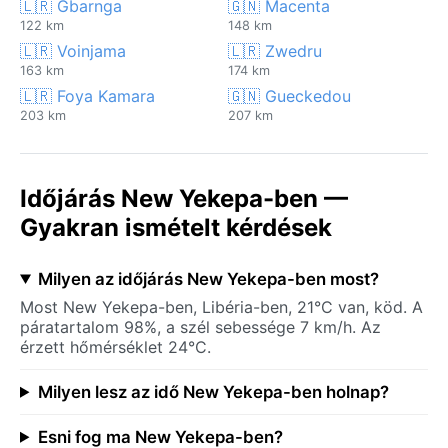
🇱🇷 Gbarnga
🇬🇳 Macenta
122 km
148 km
🇱🇷 Voinjama
🇱🇷 Zwedru
163 km
174 km
🇱🇷 Foya Kamara
🇬🇳 Gueckedou
203 km
207 km
Időjárás New Yekepa-ben —
Gyakran ismételt kérdések
Milyen az időjárás New Yekepa-ben most?
Most New Yekepa-ben, Libéria-ben, 21°C van, köd. A
páratartalom 98%, a szél sebessége 7 km/h. Az
érzett hőmérséklet 24°C.
Milyen lesz az idő New Yekepa-ben holnap?
Esni fog ma New Yekepa-ben?