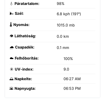
💧
Páratartalom:
98%
🌬️
Szél:
6.8 kph (191°)
🌡️
Nyomás:
1015.0 mb
👁️
Láthatóság:
0.0 km
🌧️
Csapadék:
0.1 mm
☁️
Felhőborítás:
100%
☀️
UV-index:
9.0
🌅
Napkelte:
06:27 AM
🌇
Napnyugta:
06:53 PM