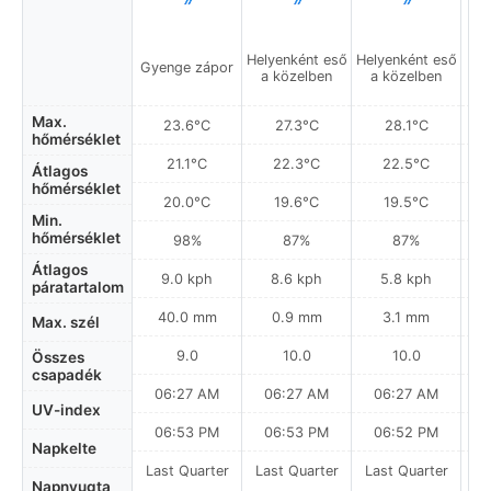
Helyenként eső
Helyenként eső
Gyenge zápor
Gy
a közelben
a közelben
Max.
23.6°C
27.3°C
28.1°C
hőmérséklet
21.1°C
22.3°C
22.5°C
Átlagos
hőmérséklet
20.0°C
19.6°C
19.5°C
Min.
hőmérséklet
98%
87%
87%
Átlagos
9.0 kph
8.6 kph
5.8 kph
páratartalom
40.0 mm
0.9 mm
3.1 mm
Max. szél
9.0
10.0
10.0
Összes
csapadék
06:27 AM
06:27 AM
06:27 AM
UV-index
06:53 PM
06:53 PM
06:52 PM
Napkelte
Last Quarter
Last Quarter
Last Quarter
La
Napnyugta