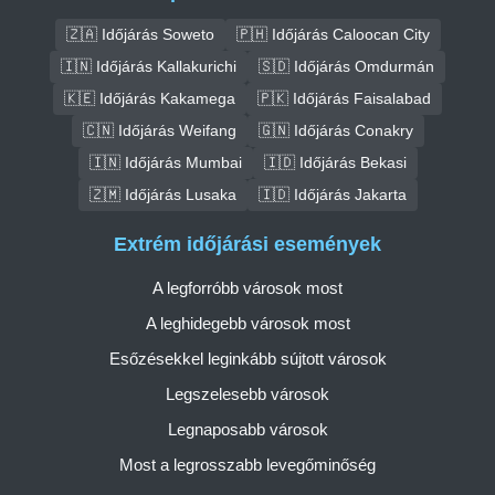
🇿🇦 Időjárás Soweto
🇵🇭 Időjárás Caloocan City
🇮🇳 Időjárás Kallakurichi
🇸🇩 Időjárás Omdurmán
🇰🇪 Időjárás Kakamega
🇵🇰 Időjárás Faisalabad
🇨🇳 Időjárás Weifang
🇬🇳 Időjárás Conakry
🇮🇳 Időjárás Mumbai
🇮🇩 Időjárás Bekasi
🇿🇲 Időjárás Lusaka
🇮🇩 Időjárás Jakarta
Extrém időjárási események
A legforróbb városok most
A leghidegebb városok most
Esőzésekkel leginkább sújtott városok
Legszelesebb városok
Legnaposabb városok
Most a legrosszabb levegőminőség