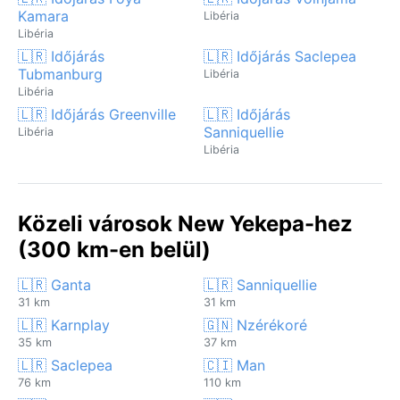
Kamara
Libéria
Libéria
🇱🇷 Időjárás
🇱🇷 Időjárás Saclepea
Tubmanburg
Libéria
Libéria
🇱🇷 Időjárás Greenville
🇱🇷 Időjárás
Sanniquellie
Libéria
Libéria
Közeli városok New Yekepa-hez
(300 km-en belül)
🇱🇷 Ganta
🇱🇷 Sanniquellie
31 km
31 km
🇱🇷 Karnplay
🇬🇳 Nzérékoré
35 km
37 km
🇱🇷 Saclepea
🇨🇮 Man
76 km
110 km