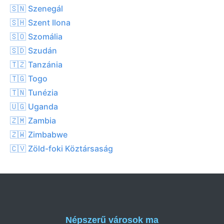
🇸🇳 Szenegál
🇸🇭 Szent Ilona
🇸🇴 Szomália
🇸🇩 Szudán
🇹🇿 Tanzánia
🇹🇬 Togo
🇹🇳 Tunézia
🇺🇬 Uganda
🇿🇲 Zambia
🇿🇼 Zimbabwe
🇨🇻 Zöld-foki Köztársaság
Népszerű városok ma