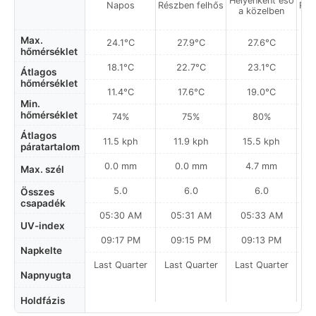
Helyenként eső
Napos
Részben felhős
Rés
a közelben
Max.
24.1°C
27.9°C
27.6°C
hőmérséklet
18.1°C
22.7°C
23.1°C
Átlagos
hőmérséklet
11.4°C
17.6°C
19.0°C
Min.
hőmérséklet
74%
75%
80%
Átlagos
11.5 kph
11.9 kph
15.5 kph
páratartalom
0.0 mm
0.0 mm
4.7 mm
Max. szél
5.0
6.0
6.0
Összes
csapadék
05:30 AM
05:31 AM
05:33 AM
0
UV-index
09:17 PM
09:15 PM
09:13 PM
Napkelte
Last Quarter
Last Quarter
Last Quarter
Napnyugta
Holdfázis