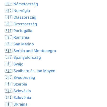
🇩🇪 Németország
🇳🇴 Norvégia
🇮🇹 Olaszország
🇷🇺 Oroszország
🇵🇹 Portugália
🇷🇴 Romania
🇸🇲 San Marino
🇷🇸 Serbia and Montenegro
🇪🇸 Spanyolország
🇨🇭 Svájc
🇸🇯 Svalbard és Jan Mayen
🇸🇪 Svédország
🇷🇸 Szerbia
🇸🇰 Szlovákia
🇸🇮 Szlovénia
🇺🇦 Ukrajna