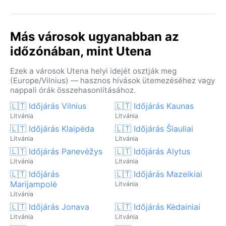
Más városok ugyanabban az
időzónában, mint Utena
Ezek a városok Utena helyi idejét osztják meg
(Europe/Vilnius) — hasznos hívások ütemezéséhez vagy
nappali órák összehasonlításához.
🇱🇹 Időjárás Vilnius
🇱🇹 Időjárás Kaunas
Litvánia
Litvánia
🇱🇹 Időjárás Klaipėda
🇱🇹 Időjárás Šiauliai
Litvánia
Litvánia
🇱🇹 Időjárás Panevėžys
🇱🇹 Időjárás Alytus
Litvánia
Litvánia
🇱🇹 Időjárás
🇱🇹 Időjárás Mazeikiai
Marijampolė
Litvánia
Litvánia
🇱🇹 Időjárás Jonava
🇱🇹 Időjárás Kėdainiai
Litvánia
Litvánia