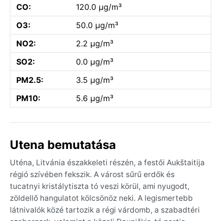
CO:
120.0 µg/m³
O3:
50.0 µg/m³
NO2:
2.2 µg/m³
SO2:
0.0 µg/m³
PM2.5:
3.5 µg/m³
PM10:
5.6 µg/m³
Utena bemutatása
Uténa, Litvánia északkeleti részén, a festői Aukštaitija
régió szívében fekszik. A várost sűrű erdők és
tucatnyi kristálytiszta tó veszi körül, ami nyugodt,
zöldellő hangulatot kölcsönöz neki. A legismertebb
látnivalók közé tartozik a régi várdomb, a szabadtéri