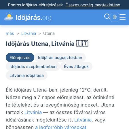
Pontos időjárás-előrejelzések
.
Összes ország megtekintése
.
☰
Időjárás.
org
🌐
más
>
Litvánia
>
Utena
Időjárás Utena, Litvánia 🇱🇹
Előrejelzés
Időjárás augusztusban
Időjárás szeptemberben
Éves átlagok
Litvánia időjárása
Élő időjárás Utena-ban, jelenleg 12°C, derült.
Nézze meg a 7 napos előrejelzést, az óránkénti
feltételeket és a levegőminőség indexet. Utena
tartozik
Litvánia
— az összes fővárosi város
időjárásának megtekintése itt
Litvánia
, vagy
böngésszen
a legforróbb városokat