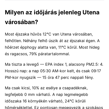
Milyen az időjárás jelenleg Utena
városában?
Most éjszaka hűvös 12°C van Utena városában,
felhőtlen. Néhány felhő úszik át az éjszakai égen. A
hőérzet épphogy alatta van, 11°C körül. Most hideg
és ragacsos, 79% páratartalommal.
Ma tiszta a levegő — EPA index 1, alacsony PM2.5: 4.
Hosszú nap: a nap 05:30 AM-kor kelt, és csak 09:17
PM-kor nyugszik — 15 óra 47 perc nappali fény.
Ma csak kicsi, 10% az esélye a csapadéknak,
legfeljebb 0 mm várható. A nap legmelegebb
időszaka 16 környékén várható, 24°C körüli
hőmérséklettel. Ez pontosan megegyezik a szokásos