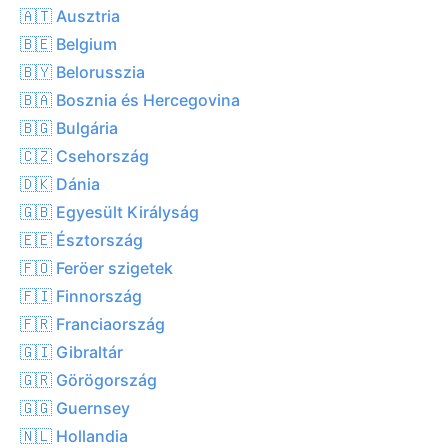
🇦🇹 Ausztria
🇧🇪 Belgium
🇧🇾 Belorusszia
🇧🇦 Bosznia és Hercegovina
🇧🇬 Bulgária
🇨🇿 Csehország
🇩🇰 Dánia
🇬🇧 Egyesült Királyság
🇪🇪 Észtország
🇫🇴 Feröer szigetek
🇫🇮 Finnország
🇫🇷 Franciaország
🇬🇮 Gibraltár
🇬🇷 Görögország
🇬🇬 Guernsey
🇳🇱 Hollandia