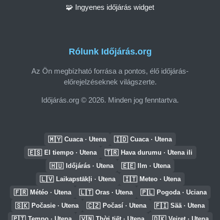
🧩 Ingyenes időjárás widget
Rólunk Időjárás.org
Az Ön megbízható forrása a pontos, élő időjárás-
előrejelzéseknek világszerte.
Időjárás.org © 2026. Minden jog fenntartva.
🇲🇾
🇮🇩
Cuaca · Utena
Cuaca · Utena
🇪🇸
🇹🇷
El tiempo · Utena
Hava durumu · Utena ili
🇭🇺
🇪🇪
Időjárás · Utena
Ilm · Utena
🇱🇻
🇮🇹
Laikapstākļi · Utena
Meteo · Utena
🇫🇷
🇱🇹
🇵🇱
Météo · Utena
Oras · Utena
Pogoda · Uciana
🇸🇰
🇨🇿
🇫🇮
Počasie · Utena
Počasí · Utena
Sää · Utena
🇵🇹
🇻🇳
🇩🇰
Tempo · Utena
Thời tiết · Utena
Vejret · Utena