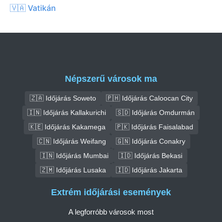
🇻🇦 Vatikán
Népszerű városok ma
🇿🇦 Időjárás Soweto
🇵🇭 Időjárás Caloocan City
🇮🇳 Időjárás Kallakurichi
🇸🇩 Időjárás Omdurmán
🇰🇪 Időjárás Kakamega
🇵🇰 Időjárás Faisalabad
🇨🇳 Időjárás Weifang
🇬🇳 Időjárás Conakry
🇮🇳 Időjárás Mumbai
🇮🇩 Időjárás Bekasi
🇿🇲 Időjárás Lusaka
🇮🇩 Időjárás Jakarta
Extrém időjárási események
A legforróbb városok most