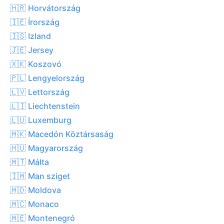
🇭🇷 Horvátország
🇮🇪 Írország
🇮🇸 Izland
🇯🇪 Jersey
🇽🇰 Koszovó
🇵🇱 Lengyelország
🇱🇻 Lettország
🇱🇮 Liechtenstein
🇱🇺 Luxemburg
🇲🇰 Macedón Köztársaság
🇭🇺 Magyarország
🇲🇹 Málta
🇮🇲 Man sziget
🇲🇩 Moldova
🇲🇨 Monaco
🇲🇪 Montenegró