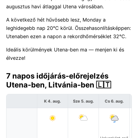
augusztus havi átlaggal Utena városában.
A következő hét hűvösebb lesz, Monday a
leghidegebb nap 20°C körül. Összehasonlításképpen:
Utenaben ezen a napon a rekordhőmérséklet 32°C.
Ideális körülmények Utena-ben ma — menjen ki és
élvezze!
7 napos időjárás-előrejelzés
Utena-ben, Litvánia-ben 🇱🇹
K 4. aug.
Sze 5. aug.
Cs 6. aug.