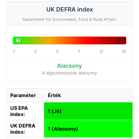
UK DEFRA index
Department for Environment, Food & Rural Affairs
1
1
3
5
7
9
10
Alacsony
A légszennyezés alacsony
Paraméter
Érték
US EPA
1 (Jó)
index:
UK DEFRA
1 (Alacsony)
index: