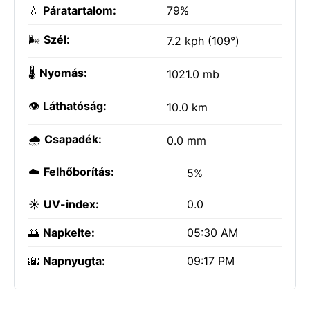
💧
Páratartalom:
79%
🌬️
Szél:
7.2 kph (109°)
🌡️
Nyomás:
1021.0 mb
👁️
Láthatóság:
10.0 km
🌧️
Csapadék:
0.0 mm
☁️
Felhőborítás:
5%
☀️
UV-index:
0.0
🌅
Napkelte:
05:30 AM
🌇
Napnyugta:
09:17 PM