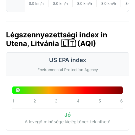
8.0 km/h
8.0 km/h
8.0 km/h
8.0 km/h
8.0 k
Légszennyezettségi index in
Utena, Litvánia 🇱🇹 (AQI)
US EPA index
Environmental Protection Agency
1
1
2
3
4
5
6
Jó
A levegő minősége kielégítőnek tekinthető