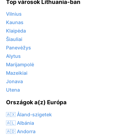
Top városok Lithuania-ban
Vilnius
Kaunas
Klaipėda
Šiauliai
Panevėžys
Alytus
Marijampolė
Mazeikiai
Jonava
Utena
Országok a(z) Európa
🇦🇽 Åland-szigetek
🇦🇱 Albánia
🇦🇩 Andorra