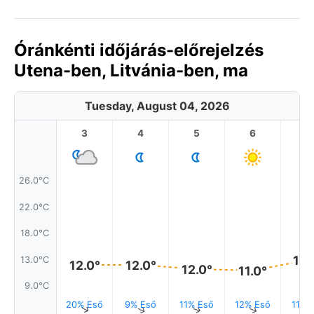
Óránkénti időjárás-előrejelzés
Utena-ben, Litvánia-ben, ma
Tuesday, August 04, 2026
3
4
5
6
7
26.0°C
22.0°C
18.0°C
13.
13.0°C
12.0°
12.0°
12.0°
11.0°
9.0°C
20% Eső
9% Eső
11% Eső
12% Eső
11% 
↑
↑
↑
↑