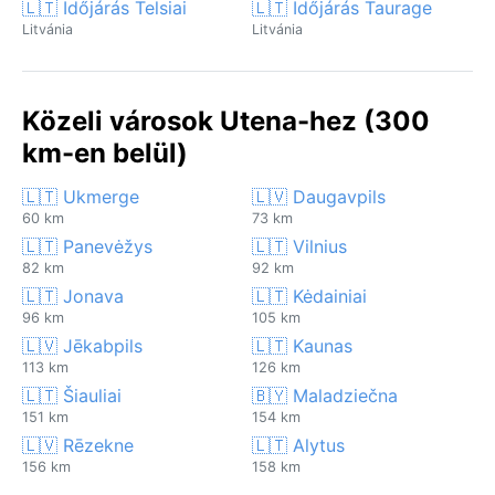
🇱🇹 Időjárás Telsiai
🇱🇹 Időjárás Taurage
Litvánia
Litvánia
Közeli városok Utena-hez (300
km-en belül)
🇱🇹 Ukmerge
🇱🇻 Daugavpils
60 km
73 km
🇱🇹 Panevėžys
🇱🇹 Vilnius
82 km
92 km
🇱🇹 Jonava
🇱🇹 Kėdainiai
96 km
105 km
🇱🇻 Jēkabpils
🇱🇹 Kaunas
113 km
126 km
🇱🇹 Šiauliai
🇧🇾 Maladziečna
151 km
154 km
🇱🇻 Rēzekne
🇱🇹 Alytus
156 km
158 km