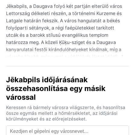
Jēkabpils, a Daugava folyó két partján elterülő város
Lettország délkeleti részén, a történelmi Kurzeme és
Latgale határán fekszik. A város hangulatát a békés
folyóparti sétányok, a régi faépületekkel tarkított
utcák és a barokk stílusú evangélikus templom
határozza meg. A közeli Ķūķu-sziget és a Daugava
kanyarulatai festői kirándulóhelyeket kínálnak, míg a
városka kisebb múzeumai a vidéki lett életet idézik. A
környező erdők és mezők csendes, természetközeli
élményt nyújtanak.
Jēkabpils időjárásának
A város éghajlata a nedves kontinentális (Dfb)
összehasonlítása egy másik
típusba tartozik, amelyet hideg, havas telek és
várossal
mérsékelten meleg, csapadékos nyarak jellemeznek.
Télen a hőmérséklet gyakran süllyed -10 °C alá, a
Keressen rá bármely városra világszerte, és hasonlítsa
hótakaró decembertől márciusig megmarad. A nyarak
össze egymás mellett a hőmérsékletet, az időjárási
kellemesek, 20-25 °C körüli csúcsokkal, de gyakoriak
körülményeket és az előrejelzéseket.
a záporok és zivatarok. A páratartalom egész évben
magas, a csapadék éves mennyisége 600-700 mm