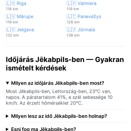
🇱🇻 Riga
🇱🇻 Valmiera
118 km
119 km
🇱🇻 Mārupe
🇱🇹 Panevėžys
119 km
126 km
🇱🇻 Jelgava
🇱🇻 Jūrmala
132 km
138 km
Időjárás Jēkabpils-ben — Gyakran
ismételt kérdések
Milyen az időjárás Jēkabpils-ben most?
Most Jēkabpils-ben, Lettország-ben, 23°C van,
napos. A páratartalom 41%, a szél sebessége 10
km/h. Az érzett hőmérséklet 20°C.
Milyen lesz az idő Jēkabpils-ben holnap?
Esni fog ma Jēkabpils-ben?