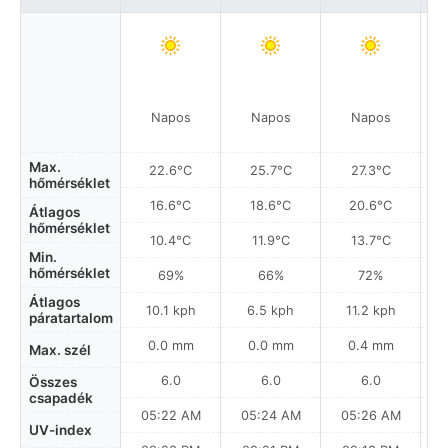
Napos
Napos
Napos
Max.
22.6°C
25.7°C
27.3°C
hőmérséklet
16.6°C
18.6°C
20.6°C
Átlagos
hőmérséklet
10.4°C
11.9°C
13.7°C
Min.
hőmérséklet
69%
66%
72%
Átlagos
10.1 kph
6.5 kph
11.2 kph
páratartalom
0.0 mm
0.0 mm
0.4 mm
Max. szél
6.0
6.0
6.0
Összes
csapadék
05:22 AM
05:24 AM
05:26 AM
0
UV-index