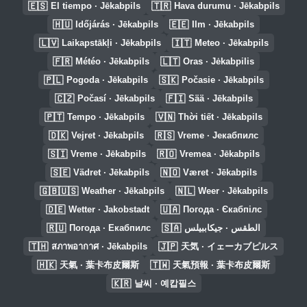
🇪🇸
🇹🇷
El tiempo · Jēkabpils
Hava durumu · Jēkabpils
🇭🇺
🇪🇪
Időjárás · Jēkabpils
Ilm · Jēkabpils
🇱🇻
🇮🇹
Laikapstākļi · Jēkabpils
Meteo · Jēkabpils
🇫🇷
🇱🇹
Météo · Jēkabpils
Oras · Jėkabpilis
🇵🇱
🇸🇰
Pogoda · Jēkabpils
Počasie · Jēkabpils
🇨🇿
🇫🇮
Počasí · Jēkabpils
Sää · Jēkabpils
🇵🇹
🇻🇳
Tempo · Jēkabpils
Thời tiết · Jēkabpils
🇩🇰
🇷🇸
Vejret · Jēkabpils
Vreme · Јекабпилс
🇸🇮
🇷🇴
Vreme · Jēkabpils
Vremea · Jēkabpils
🇸🇪
🇳🇴
Vädret · Jēkabpils
Været · Jēkabpils
🇬🇧🇺🇸
🇳🇱
Weather · Jēkabpils
Weer · Jēkabpils
🇩🇪
🇺🇦
Wetter · Jakobstadt
Погода · Єкабпілс
🇷🇺
🇸🇦
Погода · Екабпилс
الطقس · جيكاببيلس
🇹🇭
🇯🇵
สภาพอากาศ · Jēkabpils
天気 · イェーカブピルス
🇭🇰
🇹🇼
天氣 · 葉卡布皮爾斯
天氣預報 · 葉卡布皮爾斯
🇰🇷
날씨 · 예캅필스