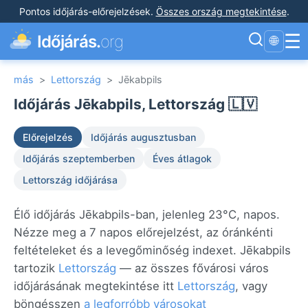
Pontos időjárás-előrejelzések
.
Összes ország megtekintése
.
☰
Időjárás.
org
🌐
más
>
Lettország
>
Jēkabpils
Időjárás Jēkabpils, Lettország 🇱🇻
Előrejelzés
Időjárás augusztusban
Időjárás szeptemberben
Éves átlagok
Lettország időjárása
Élő időjárás Jēkabpils-ban, jelenleg 23°C, napos.
Nézze meg a 7 napos előrejelzést, az óránkénti
feltételeket és a levegőminőség indexet. Jēkabpils
tartozik
Lettország
— az összes fővárosi város
időjárásának megtekintése itt
Lettország
, vagy
böngésszen
a legforróbb városokat