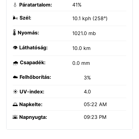
💧
Páratartalom:
41%
🌬️
Szél:
10.1 kph (258°)
🌡️
Nyomás:
1021.0 mb
👁️
Láthatóság:
10.0 km
🌧️
Csapadék:
0.0 mm
☁️
Felhőborítás:
3%
☀️
UV-index:
4.0
🌅
Napkelte:
05:22 AM
🌇
Napnyugta:
09:23 PM