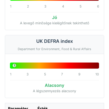
1
2
3
4
5
6
Jó
A levegő minősége kielégítőnek tekinthető
UK DEFRA index
Department for Environment, Food & Rural Affairs
1
1
3
5
7
9
10
Alacsony
A légszennyezés alacsony
Paraméter
Érték