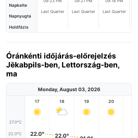
09:23 PM
09:21 PM
09:18 PM
Napkelte
Last Quarter
Last Quarter
Last Quarter
La
Napnyugta
Holdfázis
Óránkénti időjárás-előrejelzés
Jēkabpils-ben, Lettország-ben,
ma
Monday, August 03, 2026
17
18
19
20
2
27.0°C
22.0°
22.0°C
22.0°