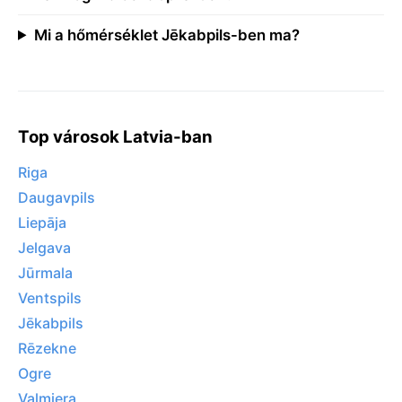
Mi a hőmérséklet Jēkabpils-ben ma?
Top városok Latvia-ban
Riga
Daugavpils
Liepāja
Jelgava
Jūrmala
Ventspils
Jēkabpils
Rēzekne
Ogre
Valmiera