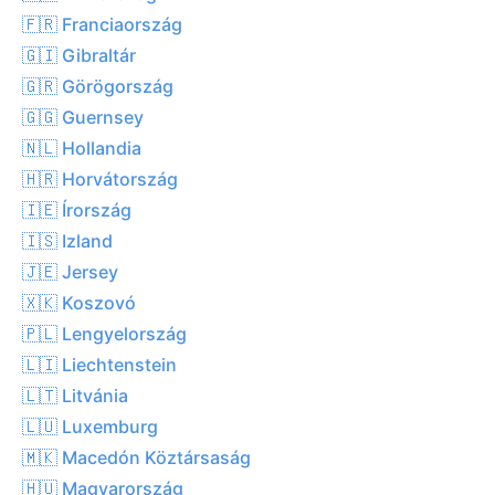
🇫🇷 Franciaország
🇬🇮 Gibraltár
🇬🇷 Görögország
🇬🇬 Guernsey
🇳🇱 Hollandia
🇭🇷 Horvátország
🇮🇪 Írország
🇮🇸 Izland
🇯🇪 Jersey
🇽🇰 Koszovó
🇵🇱 Lengyelország
🇱🇮 Liechtenstein
🇱🇹 Litvánia
🇱🇺 Luxemburg
🇲🇰 Macedón Köztársaság
🇭🇺 Magyarország