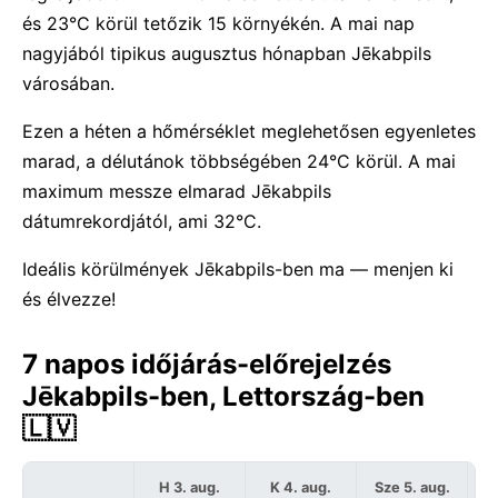
és 23°C körül tetőzik 15 környékén. A mai nap
nagyjából tipikus augusztus hónapban Jēkabpils
városában.
Ezen a héten a hőmérséklet meglehetősen egyenletes
marad, a délutánok többségében 24°C körül. A mai
maximum messze elmarad Jēkabpils
dátumrekordjától, ami 32°C.
Ideális körülmények Jēkabpils-ben ma — menjen ki
és élvezze!
7 napos időjárás-előrejelzés
Jēkabpils-ben, Lettország-ben
🇱🇻
H 3. aug.
K 4. aug.
Sze 5. aug.
C