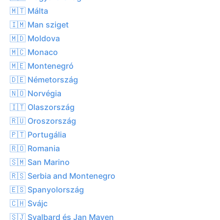
🇲🇹 Málta
🇮🇲 Man sziget
🇲🇩 Moldova
🇲🇨 Monaco
🇲🇪 Montenegró
🇩🇪 Németország
🇳🇴 Norvégia
🇮🇹 Olaszország
🇷🇺 Oroszország
🇵🇹 Portugália
🇷🇴 Romania
🇸🇲 San Marino
🇷🇸 Serbia and Montenegro
🇪🇸 Spanyolország
🇨🇭 Svájc
🇸🇯 Svalbard és Jan Mayen