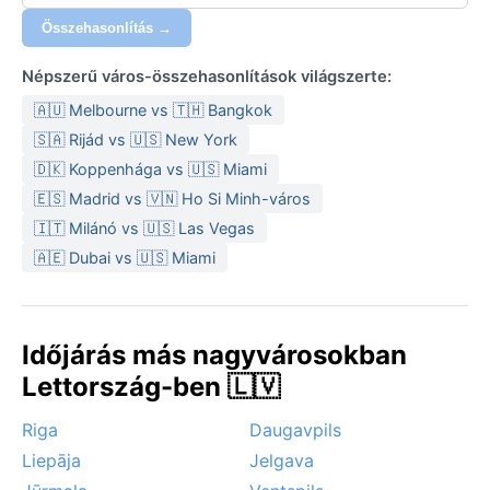
között mozog. Utazáshoz réteges öltözködés javasolt:
Összehasonlítás →
télen vastag kabát, sapka és kesztyű, nyáron könnyű
esőkabát és hosszú ujjú pólók.
Népszerű város-összehasonlítások világszerte:
A legkedvezőbb időszak a látogatásra a késő tavaszi
🇦🇺 Melbourne vs 🇹🇭 Bangkok
és kora őszi hónapok (május vége, szeptember),
🇸🇦 Rijád vs 🇺🇸 New York
amikor a hőmérséklet kellemes, a csapadék kevesebb,
🇩🇰 Koppenhága vs 🇺🇸 Miami
és a természet színei a legszebbek. Az időjárási
🇪🇸 Madrid vs 🇻🇳 Ho Si Minh-város
jelenségek közül a téli hóviharok és a tavaszi
🇮🇹 Milánó vs 🇺🇸 Las Vegas
áradások (a Daugava jégzajlása) emelhetők ki,
🇦🇪 Dubai vs 🇺🇸 Miami
amelyek időnként akadályozzák a közlekedést. A
nyári zivatarokat gyakran kíséri erős szél, de
hurrikánok nem jellemzőek.
Időjárás más nagyvárosokban
Lettország-ben 🇱🇻
Riga
Daugavpils
Liepāja
Jelgava