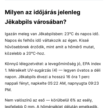
Milyen az időjárás jelenleg
Jēkabpils városában?
Igazán meleg van Jēkabpilsben: 23°C és napos idő.
Napos és felhős idő váltakozik az égen. Kissé
hűvösebbnek érződik, mint amit a hőmérő mutat,
közelebb a 20°C-hoz.
Könnyű lélegzetvétel: a levegőminőség jó, EPA index
1. Mérsékelt UV-sugárzás (4) — legyen óvatos a déli
napon. Jēkabpils élvezi a hosszú 16 óra 1 perc
nappali fényt, napkelte 05:22 AM, napnyugta 09:23
PM.
Nem valószínű az eső — körülbelül 6% az esély,
legfeljebb 0 mm. A hőmérséklet délután emelkedik,