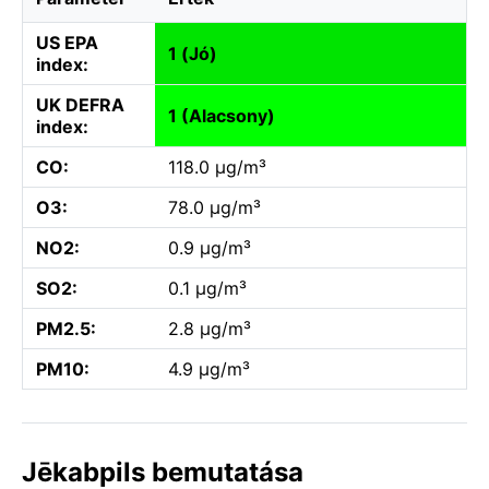
US EPA
1 (Jó)
index:
UK DEFRA
1 (Alacsony)
index:
CO:
118.0 µg/m³
O3:
78.0 µg/m³
NO2:
0.9 µg/m³
SO2:
0.1 µg/m³
PM2.5:
2.8 µg/m³
PM10:
4.9 µg/m³
Jēkabpils bemutatása