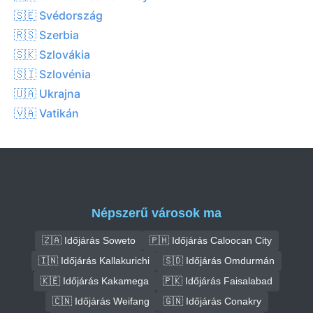
🇸🇪 Svédország
🇷🇸 Szerbia
🇸🇰 Szlovákia
🇸🇮 Szlovénia
🇺🇦 Ukrajna
🇻🇦 Vatikán
Népszerű városok ma
🇿🇦 Időjárás Soweto
🇵🇭 Időjárás Caloocan City
🇮🇳 Időjárás Kallakurichi
🇸🇩 Időjárás Omdurmán
🇰🇪 Időjárás Kakamega
🇵🇰 Időjárás Faisalabad
🇨🇳 Időjárás Weifang
🇬🇳 Időjárás Conakry