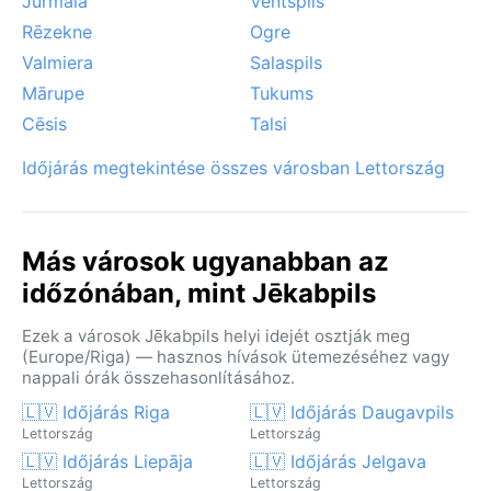
Jūrmala
Ventspils
Rēzekne
Ogre
Valmiera
Salaspils
Mārupe
Tukums
Cēsis
Talsi
Időjárás megtekintése összes városban Lettország
Más városok ugyanabban az
időzónában, mint Jēkabpils
Ezek a városok Jēkabpils helyi idejét osztják meg
(Europe/Riga) — hasznos hívások ütemezéséhez vagy
nappali órák összehasonlításához.
🇱🇻 Időjárás Riga
🇱🇻 Időjárás Daugavpils
Lettország
Lettország
🇱🇻 Időjárás Liepāja
🇱🇻 Időjárás Jelgava
Lettország
Lettország