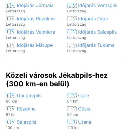
🇱🇻 Időjárás Jūrmala
🇱🇻 Időjárás Ventspils
Lettország
Lettország
🇱🇻 Időjárás Rēzekne
🇱🇻 Időjárás Ogre
Lettország
Lettország
🇱🇻 Időjárás Valmiera
🇱🇻 Időjárás Salaspils
Lettország
Lettország
🇱🇻 Időjárás Mārupe
🇱🇻 Időjárás Tukums
Lettország
Lettország
Közeli városok Jēkabpils-hez
(300 km-en belül)
🇱🇻 Daugavpils
🇱🇻 Ogre
80 km
84 km
🇱🇻 Rēzekne
🇱🇻 Cēsis
91 km
97 km
🇱🇻 Salaspils
🇱🇹 Utena
100 km
113 km