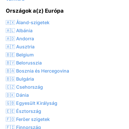
Országok a(z) Európa
🇦🇽 Åland-szigetek
🇦🇱 Albánia
🇦🇩 Andorra
🇦🇹 Ausztria
🇧🇪 Belgium
🇧🇾 Belorusszia
🇧🇦 Bosznia és Hercegovina
🇧🇬 Bulgária
🇨🇿 Csehország
🇩🇰 Dánia
🇬🇧 Egyesült Királyság
🇪🇪 Észtország
🇫🇴 Feröer szigetek
🇫🇮 Finnország