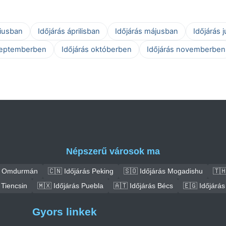
ciusban
Időjárás áprilisban
Időjárás májusban
Időjárás 
zeptemberben
Időjárás októberben
Időjárás novemberben
Népszerű városok ma
ás Omdurmán
🇨🇳 Időjárás Peking
🇸🇴 Időjárás Mogadishu
🇹
 Tiencsin
🇲🇽 Időjárás Puebla
🇦🇹 Időjárás Bécs
🇪🇬 Időjárás
Gyors linkek