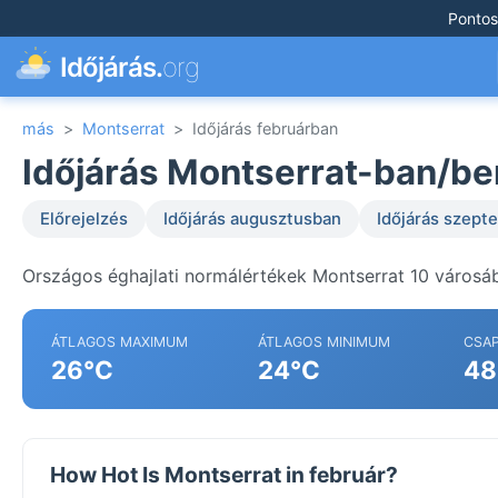
Pontos
Időjárás.
org
más
>
Montserrat
>
Időjárás februárban
Időjárás Montserrat-ban/be
Előrejelzés
Időjárás augusztusban
Időjárás szep
Országos éghajlati normálértékek Montserrat 10 városá
ÁTLAGOS MAXIMUM
ÁTLAGOS MINIMUM
CSA
26°C
24°C
48
How Hot Is Montserrat in február?