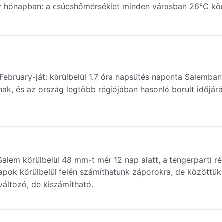
ry hónapban: a csúcshőmérséklet minden városban 26°C kör
 February-ját: körülbelül 1.7 óra napsütés naponta Salemban
anak, és az ország legtöbb régiójában hasonló borult időjár
.
 Salem körülbelül 48 mm-t mér 12 nap alatt, a tengerparti r
apok körülbelül felén számíthatunk záporokra, de közöttük
változó, de kiszámítható.