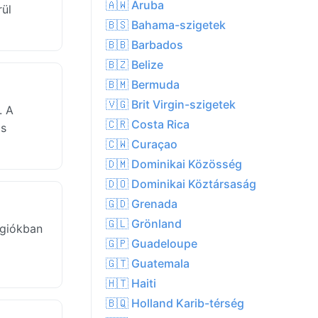
🇦🇼 Aruba
ül
🇧🇸 Bahama-szigetek
🇧🇧 Barbados
🇧🇿 Belize
🇧🇲 Bermuda
🇻🇬 Brit Virgin-szigetek
. A
🇨🇷 Costa Rica
ás
🇨🇼 Curaçao
🇩🇲 Dominikai Közösség
🇩🇴 Dominikai Köztársaság
🇬🇩 Grenada
🇬🇱 Grönland
égiókban
🇬🇵 Guadeloupe
🇬🇹 Guatemala
🇭🇹 Haiti
🇧🇶 Holland Karib-térség