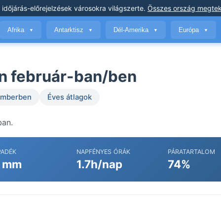
 időjárás-előrejelzések
városokra világszerte
.
Összes ország megtek
Afrika
Antarktisz
Dél-Amerika
Európa
▼
▼
▼
▼
n február-ban/ben
temberben
Éves átlagok
ban.
PADÉK
NAPFÉNYES ÓRÁK
PÁRATARTALOM
 mm
1.7h/nap
74%