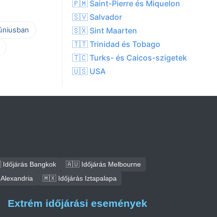
🇵🇲 Saint-Pierre és Miquelon
🇸🇻 Salvador
júniusban
🇸🇽 Sint Maarten
🇹🇹 Trinidad és Tobago
🇹🇨 Turks- és Caicos-szigetek
🇺🇸 USA
 Időjárás Bangkok
🇦🇺 Időjárás Melbourne
 Alexandria
🇲🇽 Időjárás Iztapalapa
Extrém időjárási események