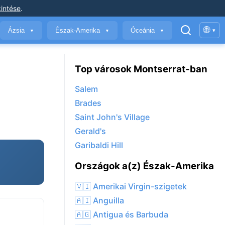
intése
.
🌐
Ázsia
Észak-Amerika
Óceánia
▾
▼
▼
▼
Top városok Montserrat-ban
Salem
Brades
Saint John's Village
Gerald's
Garibaldi Hill
Országok a(z) Észak-Amerika
🇻🇮 Amerikai Virgin-szigetek
🇦🇮 Anguilla
🇦🇬 Antigua és Barbuda