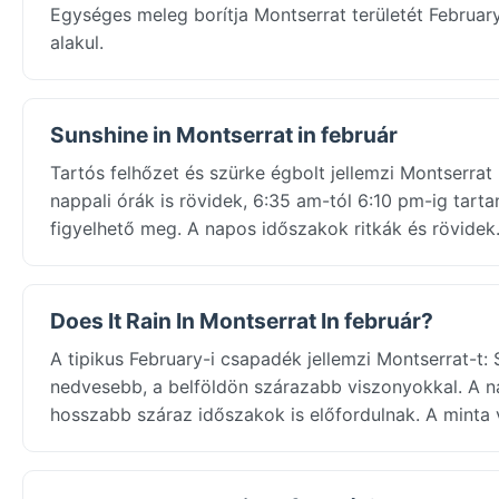
Egységes meleg borítja Montserrat területét Februa
alakul.
Sunshine in Montserrat in február
Tartós felhőzet és szürke égbolt jellemzi Montserrat
nappali órák is rövidek, 6:35 am-tól 6:10 pm-ig tart
figyelhető meg. A napos időszakok ritkák és rövidek
Does It Rain In Montserrat In február?
A tipikus February-i csapadék jellemzi Montserrat-t:
nedvesebb, a belföldön szárazabb viszonyokkal. A n
hosszabb száraz időszakok is előfordulnak. A minta 