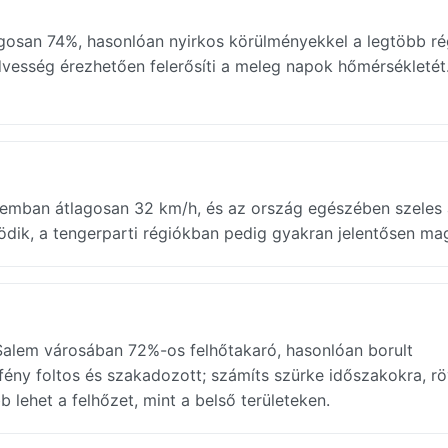
agosan 74%, hasonlóan nyirkos körülményekkel a legtöbb ré
vesség érezhetően felerősíti a meleg napok hőmérsékletét
alemban átlagosan 32 km/h, és az ország egészében szeles
södik, a tengerparti régiókban pedig gyakran jelentősen m
 Salem városában 72%-os felhőtakaró, hasonlóan borult
ény foltos és szakadozott; számíts szürke időszakokra, rö
b lehet a felhőzet, mint a belső területeken.