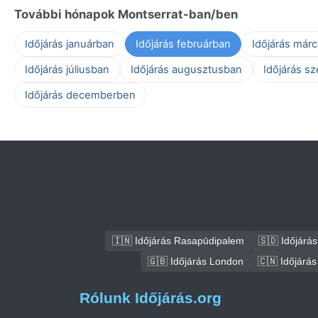
További hónapok Montserrat-ban/ben
Időjárás januárban
Időjárás februárban
Időjárás már
Időjárás júliusban
Időjárás augusztusban
Időjárás s
Időjárás decemberben
🇮🇳 Időjárás Rasapūdipalem
🇸🇩 Időjár
🇬🇧 Időjárás London
🇨🇳 Időjárás
Rólunk Időjárás.org