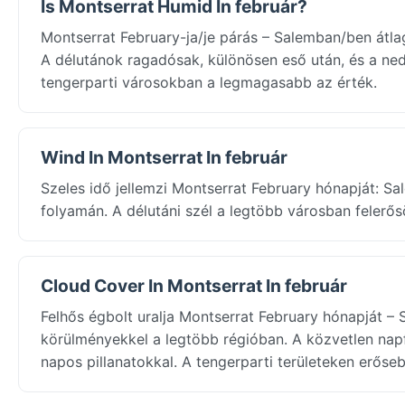
Is Montserrat Humid In február?
Montserrat February-ja/je párás – Salemban/ben átl
A délutánok ragadósak, különösen eső után, és a ned
tengerparti városokban a legmagasabb az érték.
Wind In Montserrat In február
Szeles idő jellemzi Montserrat February hónapját: S
folyamán. A délutáni szél a legtöbb városban felerő
Cloud Cover In Montserrat In február
Felhős égbolt uralja Montserrat February hónapját –
körülményekkel a legtöbb régióban. A közvetlen napf
napos pillanatokkal. A tengerparti területeken erőseb