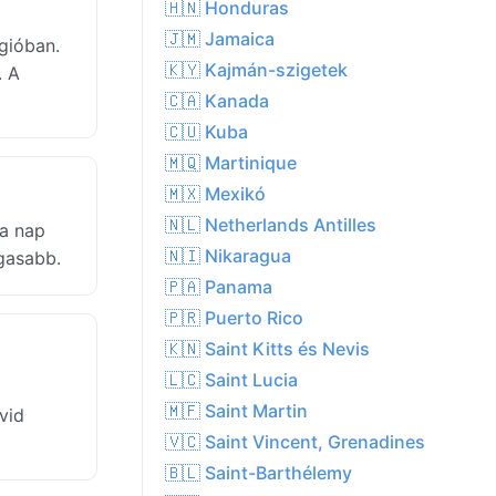
🇭🇳 Honduras
🇯🇲 Jamaica
gióban.
🇰🇾 Kajmán-szigetek
. A
🇨🇦 Kanada
🇨🇺 Kuba
🇲🇶 Martinique
🇲🇽 Mexikó
🇳🇱 Netherlands Antilles
 a nap
🇳🇮 Nikaragua
agasabb.
🇵🇦 Panama
🇵🇷 Puerto Rico
🇰🇳 Saint Kitts és Nevis
🇱🇨 Saint Lucia
🇲🇫 Saint Martin
vid
🇻🇨 Saint Vincent, Grenadines
🇧🇱 Saint-Barthélemy