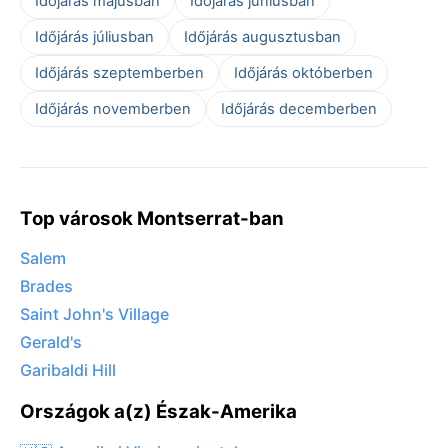
Időjárás májusban
Időjárás júniusban
Időjárás júliusban
Időjárás augusztusban
Időjárás szeptemberben
Időjárás októberben
Időjárás novemberben
Időjárás decemberben
Top városok Montserrat-ban
Salem
Brades
Saint John's Village
Gerald's
Garibaldi Hill
Országok a(z) Észak-Amerika