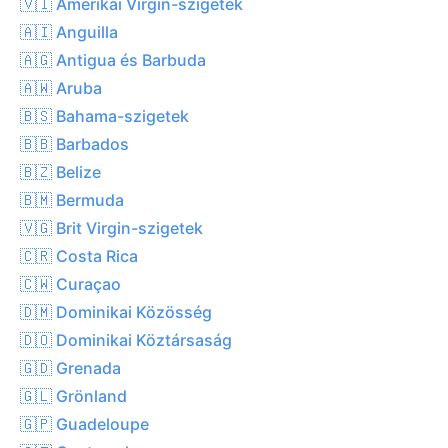
🇻🇮 Amerikai Virgin-szigetek
🇦🇮 Anguilla
🇦🇬 Antigua és Barbuda
🇦🇼 Aruba
🇧🇸 Bahama-szigetek
🇧🇧 Barbados
🇧🇿 Belize
🇧🇲 Bermuda
🇻🇬 Brit Virgin-szigetek
🇨🇷 Costa Rica
🇨🇼 Curaçao
🇩🇲 Dominikai Közösség
🇩🇴 Dominikai Köztársaság
🇬🇩 Grenada
🇬🇱 Grönland
🇬🇵 Guadeloupe