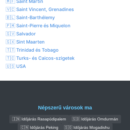
🇲🇫 Saint Martin
🇻🇨 Saint Vincent, Grenadines
🇧🇱 Saint-Barthélemy
🇵🇲 Saint-Pierre és Miquelon
🇸🇻 Salvador
🇸🇽 Sint Maarten
🇹🇹 Trinidad és Tobago
🇹🇨 Turks- és Caicos-szigetek
🇺🇸 USA
Népszerű városok ma
🇮🇳 Időjárás Rasapūdipalem
🇸🇩 Időjárás Omdurmán
🇨🇳 Időjárás Peking
🇸🇴 Időjárás Mogadishu