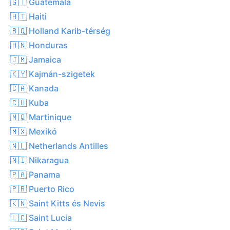
🇬🇹 Guatemala
🇭🇹 Haiti
🇧🇶 Holland Karib-térség
🇭🇳 Honduras
🇯🇲 Jamaica
🇰🇾 Kajmán-szigetek
🇨🇦 Kanada
🇨🇺 Kuba
🇲🇶 Martinique
🇲🇽 Mexikó
🇳🇱 Netherlands Antilles
🇳🇮 Nikaragua
🇵🇦 Panama
🇵🇷 Puerto Rico
🇰🇳 Saint Kitts és Nevis
🇱🇨 Saint Lucia