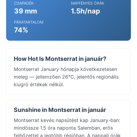
CSAPADÉK
NAPFÉNYES ÓRÁK
39 mm
1.5h/nap
PÁRATARTALOM
74%
How Hot Is Montserrat in január?
Montserrat January hónapja következetesen
meleg — jellemzően 26°C, jelentős regionális
kiugró értékek nélkül.
Sunshine in Montserrat in január
Montserrat kevés napsütést kap January-ban:
mindössze 1.5 óra naponta Salemban, erős
felhőzettel a legtöbb régióban. A nappali órák