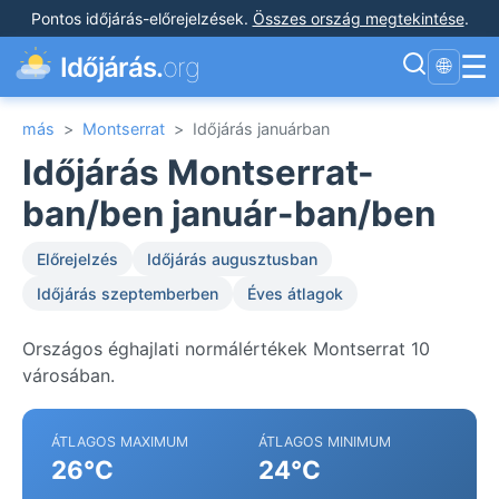
Pontos időjárás-előrejelzések
.
Összes ország megtekintése
.
☰
Időjárás.
org
🌐
más
>
Montserrat
>
Időjárás januárban
Időjárás Montserrat-
ban/ben január-ban/ben
Előrejelzés
Időjárás augusztusban
Időjárás szeptemberben
Éves átlagok
Országos éghajlati normálértékek Montserrat 10
városában.
ÁTLAGOS MAXIMUM
ÁTLAGOS MINIMUM
26°C
24°C