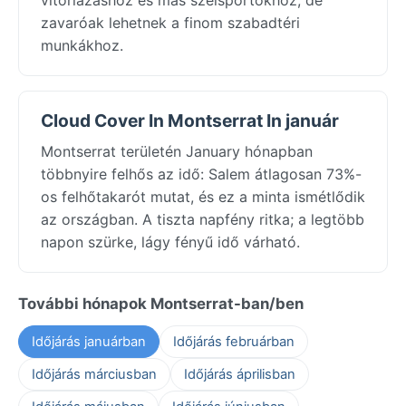
zavaróak lehetnek a finom szabadtéri
munkákhoz.
Cloud Cover In Montserrat In január
Montserrat területén January hónapban
többnyire felhős az idő: Salem átlagosan 73%-
os felhőtakarót mutat, és ez a minta ismétlődik
az országban. A tiszta napfény ritka; a legtöbb
napon szürke, lágy fényű idő várható.
További hónapok Montserrat-ban/ben
Időjárás januárban
Időjárás februárban
Időjárás márciusban
Időjárás áprilisban