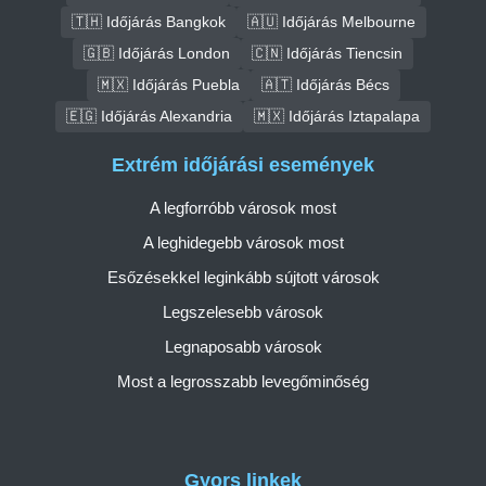
🇹🇭 Időjárás Bangkok
🇦🇺 Időjárás Melbourne
🇬🇧 Időjárás London
🇨🇳 Időjárás Tiencsin
🇲🇽 Időjárás Puebla
🇦🇹 Időjárás Bécs
🇪🇬 Időjárás Alexandria
🇲🇽 Időjárás Iztapalapa
Extrém időjárási események
A legforróbb városok most
A leghidegebb városok most
Esőzésekkel leginkább sújtott városok
Legszelesebb városok
Legnaposabb városok
Most a legrosszabb levegőminőség
Gyors linkek