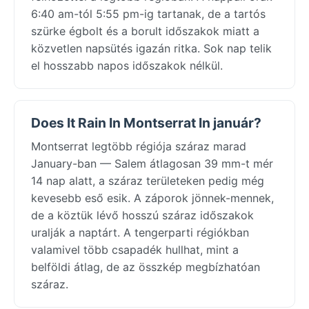
6:40 am-tól 5:55 pm-ig tartanak, de a tartós
szürke égbolt és a borult időszakok miatt a
közvetlen napsütés igazán ritka. Sok nap telik
el hosszabb napos időszakok nélkül.
Does It Rain In Montserrat In január?
Montserrat legtöbb régiója száraz marad
January-ban — Salem átlagosan 39 mm-t mér
14 nap alatt, a száraz területeken pedig még
kevesebb eső esik. A záporok jönnek-mennek,
de a köztük lévő hosszú száraz időszakok
uralják a naptárt. A tengerparti régiókban
valamivel több csapadék hullhat, mint a
belföldi átlag, de az összkép megbízhatóan
száraz.