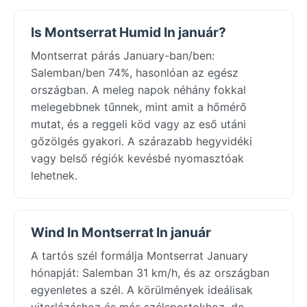
Is Montserrat Humid In január?
Montserrat párás January-ban/ben:
Salemban/ben 74%, hasonlóan az egész
országban. A meleg napok néhány fokkal
melegebbnek tűnnek, mint amit a hőmérő
mutat, és a reggeli köd vagy az eső utáni
gőzölgés gyakori. A szárazabb hegyvidéki
vagy belső régiók kevésbé nyomasztóak
lehetnek.
Wind In Montserrat In január
A tartós szél formálja Montserrat January
hónapját: Salemban 31 km/h, és az országban
egyenletes a szél. A körülmények ideálisak
vitorlázáshoz és más szélsportokhoz, de