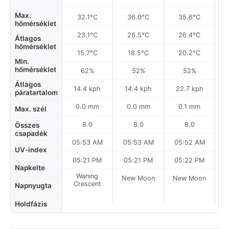
Max.
32.1°C
36.0°C
35.6°C
hőmérséklet
23.1°C
26.5°C
26.4°C
Átlagos
hőmérséklet
15.7°C
18.5°C
20.2°C
Min.
hőmérséklet
62%
52%
52%
Átlagos
14.4 kph
14.4 kph
22.7 kph
páratartalom
0.0 mm
0.0 mm
0.1 mm
Max. szél
8.0
8.0
8.0
Összes
csapadék
05:53 AM
05:53 AM
05:52 AM
UV-index
05:21 PM
05:21 PM
05:22 PM
Napkelte
Waning
New Moon
New Moon
N
Crescent
Napnyugta
Holdfázis