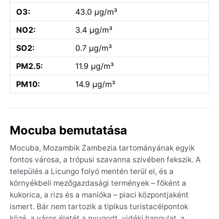
O3:
43.0 µg/m³
NO2:
3.4 µg/m³
SO2:
0.7 µg/m³
PM2.5:
11.9 µg/m³
PM10:
14.9 µg/m³
Mocuba bemutatása
Mocuba, Mozambik Zambezia tartományának egyik
fontos városa, a trópusi szavanna szívében fekszik. A
település a Licungo folyó mentén terül el, és a
környékbeli mezőgazdasági termények – főként a
kukorica, a rizs és a manióka – piaci központjaként
ismert. Bár nem tartozik a tipikus turistacélpontok
közé, a város életét a nyugodt, vidéki hangulat, a