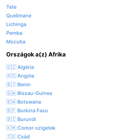
Tete
Quelimane
Lichinga
Pemba
Mocuba
Országok a(z) Afrika
🇩🇿 Algéria
🇦🇴 Angóla
🇧🇯 Benin
🇬🇼 Bissau-Guinea
🇧🇼 Botswana
🇧🇫 Burkina Faso
🇧🇮 Burundi
🇰🇲 Comor-szigetek
🇹🇩 Csád