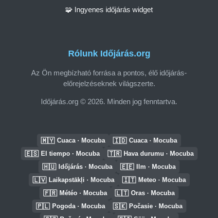
🧩 Ingyenes időjárás widget
Rólunk Időjárás.org
Az Ön megbízható forrása a pontos, élő időjárás-
előrejelzéseknek világszerte.
Időjárás.org © 2026. Minden jog fenntartva.
🇲🇾
🇮🇩
Cuaca · Mocuba
Cuaca · Mocuba
🇪🇸
🇹🇷
El tiempo · Mocuba
Hava durumu · Mocuba
🇭🇺
🇪🇪
Időjárás · Mocuba
Ilm · Mocuba
🇱🇻
🇮🇹
Laikapstākļi · Mocuba
Meteo · Mocuba
🇫🇷
🇱🇹
Météo · Mocuba
Oras · Mocuba
🇵🇱
🇸🇰
Pogoda · Mocuba
Počasie · Mocuba