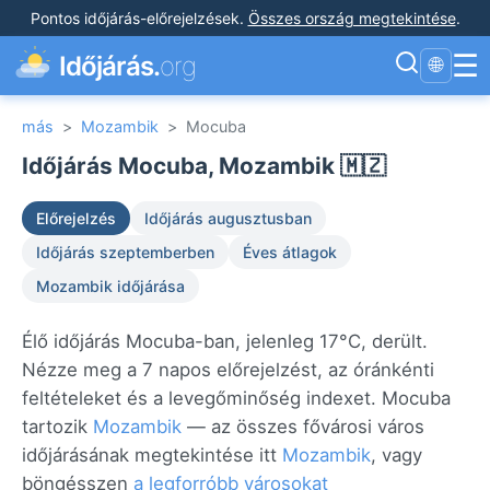
Pontos időjárás-előrejelzések
.
Összes ország megtekintése
.
☰
Időjárás.
org
🌐
más
>
Mozambik
>
Mocuba
Időjárás Mocuba, Mozambik 🇲🇿
Előrejelzés
Időjárás augusztusban
Időjárás szeptemberben
Éves átlagok
Mozambik időjárása
Élő időjárás Mocuba-ban, jelenleg 17°C, derült.
Nézze meg a 7 napos előrejelzést, az óránkénti
feltételeket és a levegőminőség indexet. Mocuba
tartozik
Mozambik
— az összes fővárosi város
időjárásának megtekintése itt
Mozambik
, vagy
böngésszen
a legforróbb városokat