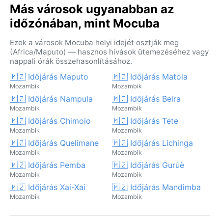
Más városok ugyanabban az
időzónában, mint Mocuba
Ezek a városok Mocuba helyi idejét osztják meg
(Africa/Maputo) — hasznos hívások ütemezéséhez vagy
nappali órák összehasonlításához.
🇲🇿 Időjárás Maputo
🇲🇿 Időjárás Matola
Mozambik
Mozambik
🇲🇿 Időjárás Nampula
🇲🇿 Időjárás Beira
Mozambik
Mozambik
🇲🇿 Időjárás Chimoio
🇲🇿 Időjárás Tete
Mozambik
Mozambik
🇲🇿 Időjárás Quelimane
🇲🇿 Időjárás Lichinga
Mozambik
Mozambik
🇲🇿 Időjárás Pemba
🇲🇿 Időjárás Gurúè
Mozambik
Mozambik
🇲🇿 Időjárás Xai-Xai
🇲🇿 Időjárás Mandimba
Mozambik
Mozambik