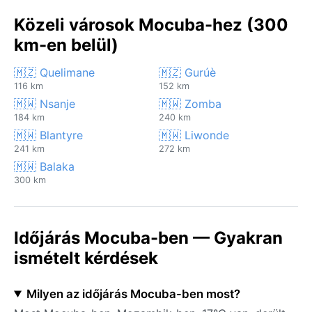
Közeli városok Mocuba-hez (300
km-en belül)
🇲🇿 Quelimane
🇲🇿 Gurúè
116 km
152 km
🇲🇼 Nsanje
🇲🇼 Zomba
184 km
240 km
🇲🇼 Blantyre
🇲🇼 Liwonde
241 km
272 km
🇲🇼 Balaka
300 km
Időjárás Mocuba-ben — Gyakran
ismételt kérdések
Milyen az időjárás Mocuba-ben most?