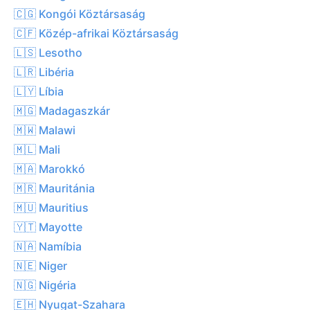
🇨🇬 Kongói Köztársaság
🇨🇫 Közép-afrikai Köztársaság
🇱🇸 Lesotho
🇱🇷 Libéria
🇱🇾 Líbia
🇲🇬 Madagaszkár
🇲🇼 Malawi
🇲🇱 Mali
🇲🇦 Marokkó
🇲🇷 Mauritánia
🇲🇺 Mauritius
🇾🇹 Mayotte
🇳🇦 Namíbia
🇳🇪 Niger
🇳🇬 Nigéria
🇪🇭 Nyugat-Szahara