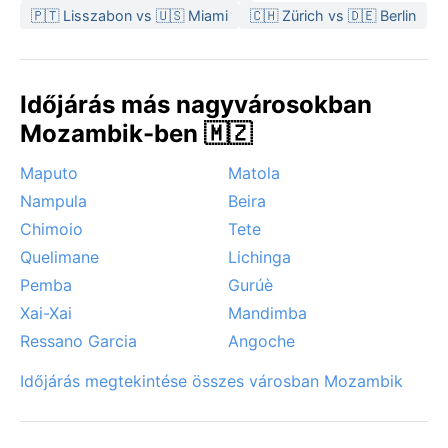
🇵🇹 Lisszabon vs 🇺🇸 Miami
🇨🇭 Zürich vs 🇩🇪 Berlin
Látogatás szempontjából a száraz tél (májustól
októberig) a legkedvezőbb, amikor ritkák a záporok,
és kevésbé fullasztó a nedvesség. A városra a trópusi
ciklonok is hatással lehetnek, főként a nyári monszun
Időjárás más nagyvárosokban
idején – ezek a Mozambiki-csatornán át érkezve
Mozambik-ben 🇲🇿
súlyos esőzéseket és áradásokat hozhatnak. A köd
ritka, de a hajnali órákban időnként pára nehezedik a
Maputo
Matola
folyóvölgyre. Az év többi részében a kellemes, száraz
Nampula
Beira
időjárás teszi vonzóvá Mocuba felfedezését.
Chimoio
Tete
Quelimane
Lichinga
Pemba
Gurúè
Xai-Xai
Mandimba
Ressano Garcia
Angoche
Időjárás megtekintése összes városban Mozambik