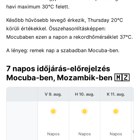
havi maximum 30°C felett.
Később hűvösebb levegő érkezik, Thursday 20°C
körüli értékekkel. Összehasonlításképpen:
Mocubaben ezen a napon a rekordhőmérséklet 37°C.
A lényeg: remek nap a szabadban Mocuba-ben.
7 napos időjárás-előrejelzés
Mocuba-ben, Mozambik-ben 🇲🇿
V 9. aug.
H 10. aug.
K 11. aug.
Sz
Hel
Napos
Napos
Napos
a