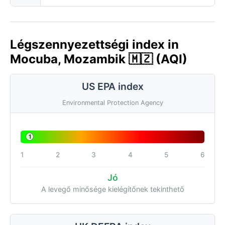
Légszennyezettségi index in
Mocuba, Mozambik 🇲🇿 (AQI)
US EPA index
Environmental Protection Agency
1
1
2
3
4
5
6
Jó
A levegő minősége kielégítőnek tekinthető