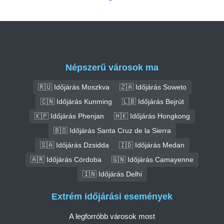
Népszerű városok ma
🇷🇺 Időjárás Moszkva
🇿🇦 Időjárás Soweto
🇨🇳 Időjárás Kunming
🇱🇧 Időjárás Bejrút
🇰🇵 Időjárás Phenjan
🇭🇰 Időjárás Hongkong
🇧🇴 Időjárás Santa Cruz de la Sierra
🇸🇦 Időjárás Dzsidda
🇮🇩 Időjárás Medan
🇦🇷 Időjárás Córdoba
🇬🇳 Időjárás Camayenne
🇮🇳 Időjárás Delhi
Extrém időjárási események
A legforróbb városok most