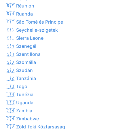
🇷🇪 Réunion
🇷🇼 Ruanda
🇸🇹 São Tomé és Príncipe
🇸🇨 Seychelle-szigetek
🇸🇱 Sierra Leone
🇸🇳 Szenegál
🇸🇭 Szent Ilona
🇸🇴 Szomália
🇸🇩 Szudán
🇹🇿 Tanzánia
🇹🇬 Togo
🇹🇳 Tunézia
🇺🇬 Uganda
🇿🇲 Zambia
🇿🇼 Zimbabwe
🇨🇻 Zöld-foki Köztársaság