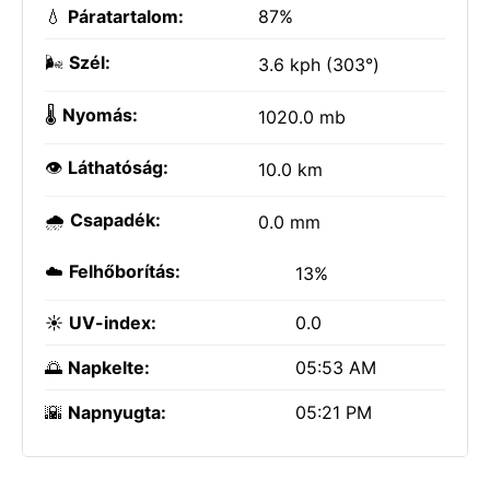
💧
Páratartalom:
87%
🌬️
Szél:
3.6 kph (303°)
🌡️
Nyomás:
1020.0 mb
👁️
Láthatóság:
10.0 km
🌧️
Csapadék:
0.0 mm
☁️
Felhőborítás:
13%
☀️
UV-index:
0.0
🌅
Napkelte:
05:53 AM
🌇
Napnyugta:
05:21 PM