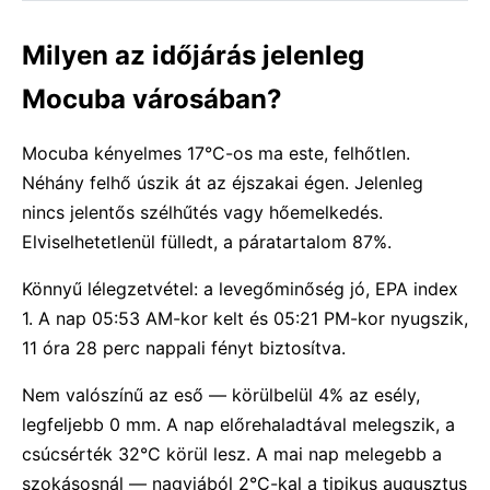
Milyen az időjárás jelenleg
Mocuba városában?
Mocuba kényelmes 17°C-os ma este, felhőtlen.
Néhány felhő úszik át az éjszakai égen. Jelenleg
nincs jelentős szélhűtés vagy hőemelkedés.
Elviselhetetlenül fülledt, a páratartalom 87%.
Könnyű lélegzetvétel: a levegőminőség jó, EPA index
1. A nap 05:53 AM-kor kelt és 05:21 PM-kor nyugszik,
11 óra 28 perc nappali fényt biztosítva.
Nem valószínű az eső — körülbelül 4% az esély,
legfeljebb 0 mm. A nap előrehaladtával melegszik, a
csúcsérték 32°C körül lesz. A mai nap melegebb a
szokásosnál — nagyjából 2°C-kal a tipikus augusztus