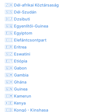
🇿🇦 Dél-afrikai Köztársaság
🇸🇸 Dél-Szudán
🇩🇯 Dzsibuti
🇬🇶 Egyenlítői-Guinea
🇪🇬 Egyiptom
🇨🇮 Elefántcsontpart
🇪🇷 Eritrea
🇸🇿 Eswatini
🇪🇹 Etiópia
🇬🇦 Gabon
🇬🇲 Gambia
🇬🇭 Ghána
🇬🇳 Guinea
🇨🇲 Kamerun
🇰🇪 Kenya
🇨🇩 Kongó - Kinshasa