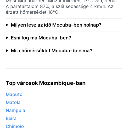
Most Mocuba-ben, Mozambik-ben, 17°C van, derült.
A páratartalom 87%, a szél sebessége 4 km/h. Az
érzett hőmérséklet 18°C.
Milyen lesz az idő Mocuba-ben holnap?
Esni fog ma Mocuba-ben?
Mi a hőmérséklet Mocuba-ben ma?
Top városok Mozambique-ban
Maputo
Matola
Nampula
Beira
Chimoio