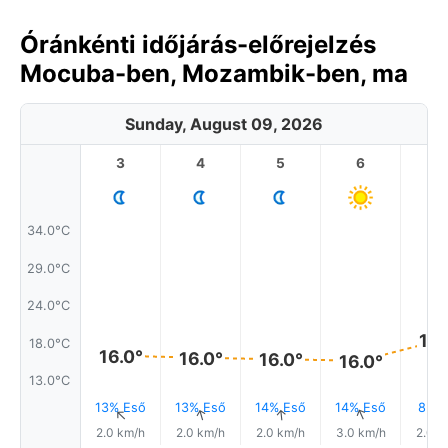
Óránkénti időjárás-előrejelzés
Mocuba-ben, Mozambik-ben, ma
Sunday, August 09, 2026
3
4
5
6
7
34.0°C
29.0°C
24.0°C
19.
18.0°C
16.0°
16.0°
16.0°
16.0°
13.0°C
13% Eső
13% Eső
14% Eső
14% Eső
8% E
↑
↑
↑
↑
↑
2.0 km/h
2.0 km/h
2.0 km/h
3.0 km/h
2.0 k