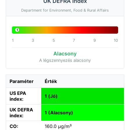
UK DEFRA index
Department for Environment, Food & Rural Affairs
1
1
3
5
7
9
10
Alacsony
A légszennyezés alacsony
Paraméter
Érték
US EPA
1 (Jó)
index:
UK DEFRA
1 (Alacsony)
index:
CO:
160.0 µg/m³