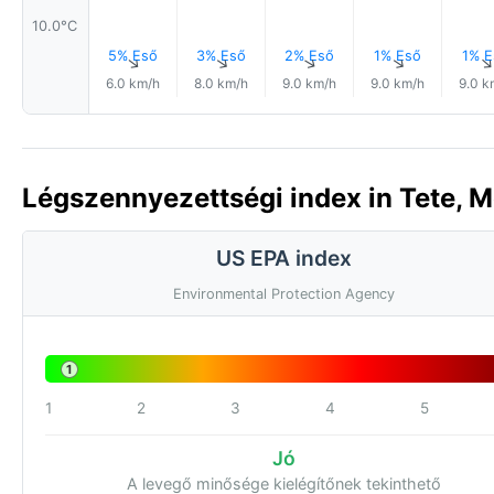
10.0°C
5% Eső
3% Eső
2% Eső
1% Eső
1% E
↑
↑
↑
↑
6.0 km/h
8.0 km/h
9.0 km/h
9.0 km/h
9.0 k
Légszennyezettségi index in Tete, 
US EPA index
Environmental Protection Agency
1
1
2
3
4
5
Jó
A levegő minősége kielégítőnek tekinthető