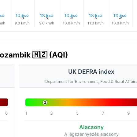
ső
1% Eső
1% Eső
1% Eső
1% Eső
1% Eső
↑
↑
↑
↑
↑
↑
m/h
9.0 km/h
9.0 km/h
10.0 km/h
11.0 km/h
10.0 km/h
Mozambik 🇲🇿 (AQI)
UK DEFRA index
Department for Environment, Food & Rural Affair
2
6
1
3
5
7
9
Alacsony
A légszennyezés alacsony