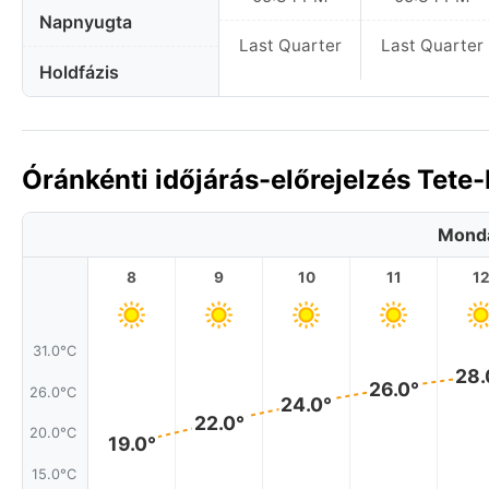
Napnyugta
Last Quarter
Last Quarter
Holdfázis
Óránkénti időjárás-előrejelzés Tet
Monda
8
9
10
11
1
31.0°C
28.
26.0°
26.0°C
24.0°
22.0°
20.0°C
19.0°
15.0°C