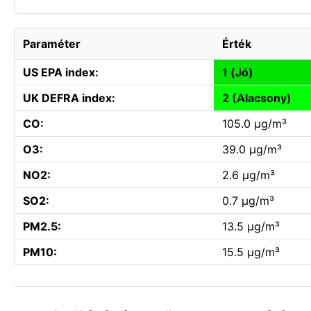
Paraméter
Érték
US EPA index:
1 (Jó)
UK DEFRA index:
2 (Alacsony)
CO:
105.0 µg/m³
O3:
39.0 µg/m³
NO2:
2.6 µg/m³
SO2:
0.7 µg/m³
PM2.5:
13.5 µg/m³
PM10:
15.5 µg/m³