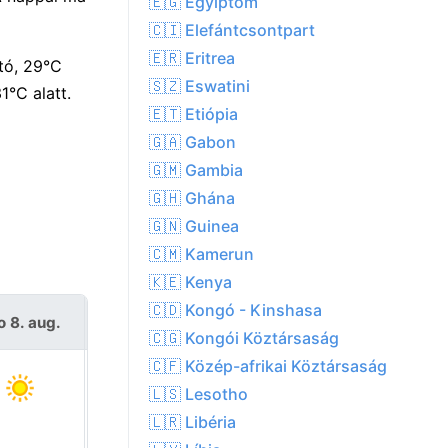
🇪🇬 Egyiptom
🇨🇮 Elefántcsontpart
🇪🇷 Eritrea
tó, 29°C
🇸🇿 Eswatini
1°C alatt.
🇪🇹 Etiópia
🇬🇦 Gabon
🇬🇲 Gambia
🇬🇭 Ghána
🇬🇳 Guinea
🇨🇲 Kamerun
🇰🇪 Kenya
🇨🇩 Kongó - Kinshasa
o 8. aug.
V 9. aug.
🇨🇬 Kongói Köztársaság
🇨🇫 Közép-afrikai Köztársaság
🇱🇸 Lesotho
🇱🇷 Libéria