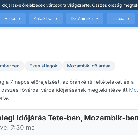
 időjárás-előrejelzések
városokra világszerte
.
Összes ország megtek
Afrika
Antarktisz
Dél-Amerika
Európa
▼
▼
▼
▼
temberben
Éves átlagok
Mozambik időjárása
 a 7 napos előrejelzést, az óránkénti feltételeket és a
összes fővárosi város időjárásának megtekintése itt
Mo
erte.
nlegi időjárás Tete-ben, Mozambik-be
tve: 7:30 ma