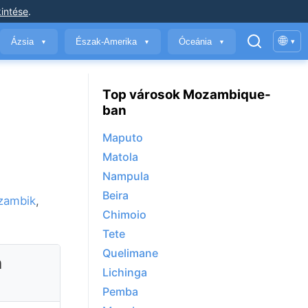
intése
.
🌐
Ázsia
Észak-Amerika
Óceánia
▾
▼
▼
▼
Top városok Mozambique-
ban
Maputo
Matola
Nampula
Beira
zambik
,
Chimoio
Tete
Quelimane
n
Lichinga
Pemba