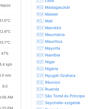
🇱🇾 Líbia
Napos
Napos
🇲🇬 Madagaszkár
🇲🇼 Malawi
31.0°C
33.7°C
🇲🇱 Mali
🇲🇦 Marokkó
22.6°C
24.2°C
🇲🇷 Mauritánia
🇲🇺 Mauritius
15.1°C
15.6°C
🇾🇹 Mayotte
47%
43%
🇳🇦 Namíbia
🇳🇪 Niger
4.4 kph
10.8 kph
🇳🇬 Nigéria
0.0 mm
0.0 mm
🇪🇭 Nyugat-Szahara
🇷🇪 Réunion
9.0
9.0
🇷🇼 Ruanda
🇸🇹 São Tomé és Príncipe
6:06 AM
06:06 AM
🇸🇨 Seychelle-szigetek
5:35 PM
05:36 PM