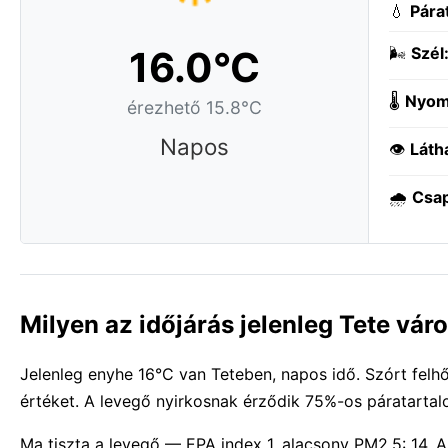
💧
Pára
16.0°C
🌬️
Szél
🌡️
Nyom
érezhető 15.8°C
Napos
👁️
Láth
🌧️
Csa
Milyen az időjárás jelenleg Tete vá
Jelenleg enyhe 16°C van Teteben, napos idő. Szórt felhő
értéket. A levegő nyirkosnak érződik 75%-os páratartal
Ma tiszta a levegő — EPA index 1, alacsony PM2.5: 14.