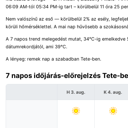
06:09 AM-tól 05:34 PM-ig tart – körülbelül 11 óra 25 per
Nem valószínű az eső — körülbelül 2% az esély, legfel
körüli hőmérséklettel. A mai nap hűvösebb a szokásosná
A 7 napos trend melegedést mutat, 34°C-ig emelkedve
dátumrekordjától, ami 39°C.
A lényeg: remek nap a szabadban Tete-ben.
7 napos időjárás-előrejelzés Tete-
H 3. aug.
K 4. aug.