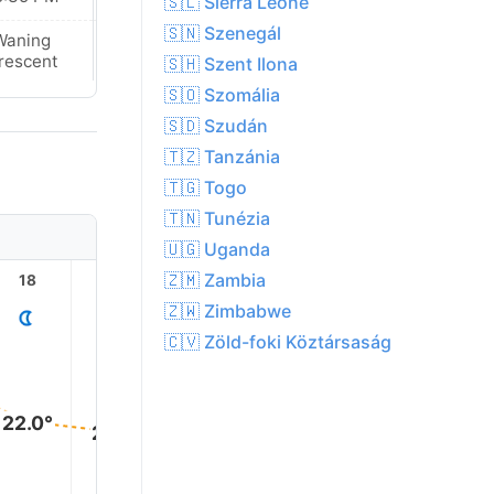
🇸🇱 Sierra Leone
🇸🇳 Szenegál
Waning
Waning
rescent
Crescent
🇸🇭 Szent Ilona
🇸🇴 Szomália
🇸🇩 Szudán
🇹🇿 Tanzánia
🇹🇬 Togo
🇹🇳 Tunézia
🇺🇬 Uganda
🇿🇲 Zambia
18
19
20
21
22
23
🇿🇼 Zimbabwe
🇨🇻 Zöld-foki Köztársaság
22.0°
21.0°
20.0°
19.0°
19.0°
18.0°