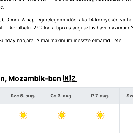
c.
jebb 0 mm. A nap legmelegebb időszaka 14 környékén várha
l — körülbelül 2°C-kal a tipikus augusztus havi maximum 3
 Sunday napjára. A mai maximum messze elmarad Tete
ben, Mozambik-ben 🇲🇿
Sze 5. aug.
Cs 6. aug.
P 7. aug.
Sz