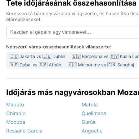
Tete időjárásának összehasonlítása
Keressen rá bármely városra világszerte, és hasonlítsa ös
előrejelzéseket.
Népszerű város-összehasonlítások világszerte:
🇮🇩 Jakarta vs 🇮🇪 Dublin
🇪🇸 Barcelona vs 🇲🇾 Kuala L
🇦🇪 Dubai vs 🇬🇷 Athén
🇦🇺 Melbourne vs 🇨🇳 Sanghaj
Időjárás más nagyvárosokban Moza
Maputo
Matola
Chimoio
Quelimane
Mocuba
Gurúè
Ressano Garcia
Angoche