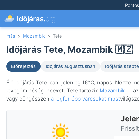
Pontos
Időjárás.
org
más
>
Mozambik
>
Tete
Időjárás Tete, Mozambik 🇲🇿
Előrejelzés
Időjárás augusztusban
Időjárás szep
Élő időjárás Tete-ban, jelenleg 16°C, napos. Nézze meg
levegőminőség indexet. Tete tartozik
Mozambik
— az 
vagy böngésszen
a legforróbb városokat most
világsz
Jele
Frissí