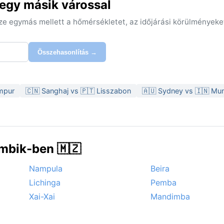
 egy másik várossal
sze egymás mellett a hőmérsékletet, az időjárási körülményeke
Összehasonlítás →
umpur
🇨🇳 Sanghaj vs 🇵🇹 Lisszabon
🇦🇺 Sydney vs 🇮🇳 Mu
mbik-ben 🇲🇿
Nampula
Beira
Lichinga
Pemba
Xai-Xai
Mandimba