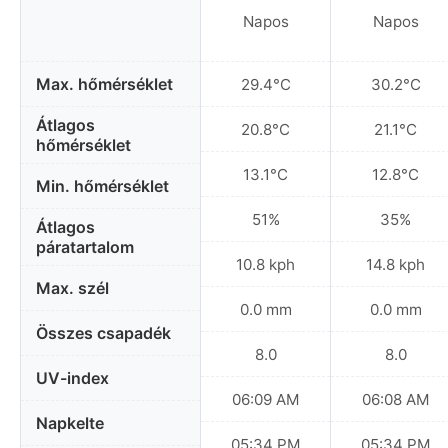
Napos
Napos
Max. hőmérséklet
29.4°C
30.2°C
Átlagos
20.8°C
21.1°C
hőmérséklet
13.1°C
12.8°C
Min. hőmérséklet
51%
35%
Átlagos
páratartalom
10.8 kph
14.8 kph
Max. szél
0.0 mm
0.0 mm
Összes csapadék
8.0
8.0
UV-index
06:09 AM
06:08 AM
Napkelte
05:34 PM
05:34 PM