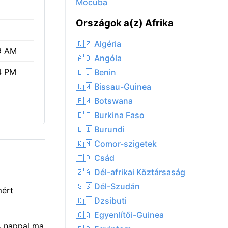
Mocuba
Országok a(z) Afrika
🇩🇿 Algéria
9 AM
🇦🇴 Angóla
4 PM
🇧🇯 Benin
🇬🇼 Bissau-Guinea
🇧🇼 Botswana
🇧🇫 Burkina Faso
🇧🇮 Burundi
🇰🇲 Comor-szigetek
🇹🇩 Csád
🇿🇦 Dél-afrikai Köztársaság
🇸🇸 Dél-Szudán
mért
🇩🇯 Dzsibuti
🇬🇶 Egyenlítői-Guinea
A nappal ma