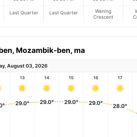
Waning
Last Quarter
Last Quarter
Crescent
C
e-ben, Mozambik-ben, ma
y, August 03, 2026
2
13
14
15
16
17
29.0°
29.0°
29.0°
29.0°
0°
28.0°