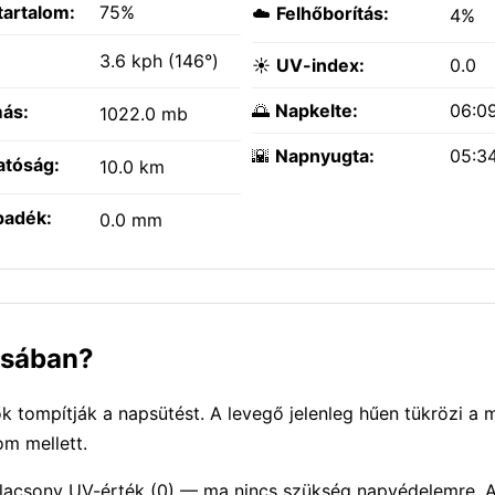
tartalom:
75%
☁️
Felhőborítás:
4%
:
3.6 kph (146°)
☀️
UV-index:
0.0
🌅
Napkelte:
06:0
ás:
1022.0 mb
🌇
Napnyugta:
05:3
atóság:
10.0 km
padék:
0.0 mm
rosában?
k tompítják a napsütést. A levegő jelenleg hűen tükrözi a 
om mellett.
 Alacsony UV-érték (0) — ma nincs szükség napvédelemre. 