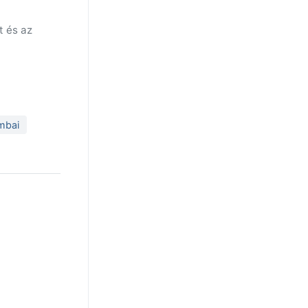
t és az
mbai