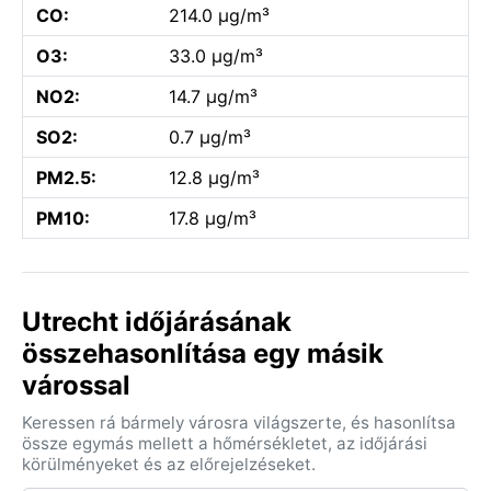
CO:
214.0 µg/m³
O3:
33.0 µg/m³
NO2:
14.7 µg/m³
SO2:
0.7 µg/m³
PM2.5:
12.8 µg/m³
PM10:
17.8 µg/m³
Utrecht időjárásának
összehasonlítása egy másik
várossal
Keressen rá bármely városra világszerte, és hasonlítsa
össze egymás mellett a hőmérsékletet, az időjárási
körülményeket és az előrejelzéseket.