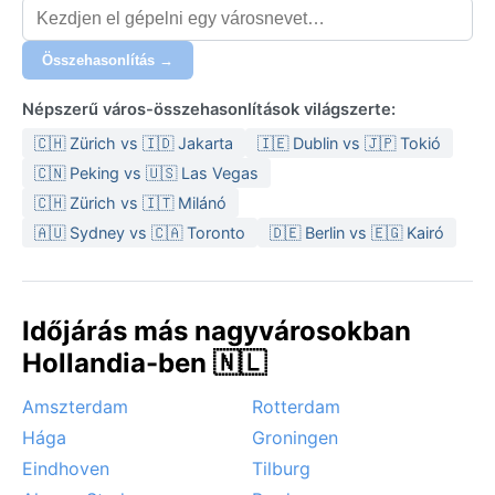
Összehasonlítás →
Népszerű város-összehasonlítások világszerte:
🇨🇭 Zürich vs 🇮🇩 Jakarta
🇮🇪 Dublin vs 🇯🇵 Tokió
🇨🇳 Peking vs 🇺🇸 Las Vegas
🇨🇭 Zürich vs 🇮🇹 Milánó
🇦🇺 Sydney vs 🇨🇦 Toronto
🇩🇪 Berlin vs 🇪🇬 Kairó
Időjárás más nagyvárosokban
Hollandia-ben 🇳🇱
Amszterdam
Rotterdam
Hága
Groningen
Eindhoven
Tilburg