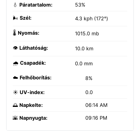
💧
Páratartalom:
53%
🌬️
Szél:
4.3 kph (172°)
🌡️
Nyomás:
1015.0 mb
👁️
Láthatóság:
10.0 km
🌧️
Csapadék:
0.0 mm
☁️
Felhőborítás:
8%
☀️
UV-index:
0.0
🌅
Napkelte:
06:14 AM
🌇
Napnyugta:
09:16 PM