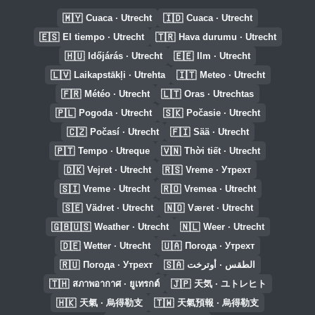
🇲🇾
🇮🇩
Cuaca · Utrecht
Cuaca · Utrecht
🇪🇸
🇹🇷
El tiempo · Utrecht
Hava durumu · Utrecht
🇭🇺
🇪🇪
Időjárás · Utrecht
Ilm · Utrecht
🇱🇻
🇮🇹
Laikapstākļi · Utrehta
Meteo · Utrecht
🇫🇷
🇱🇹
Météo · Utrecht
Oras · Utrechtas
🇵🇱
🇸🇰
Pogoda · Utrecht
Počasie · Utrecht
🇨🇿
🇫🇮
Počasí · Utrecht
Sää · Utrecht
🇵🇹
🇻🇳
Tempo · Utreque
Thời tiết · Utrecht
🇩🇰
🇷🇸
Vejret · Utrecht
Vreme · Утрехт
🇸🇮
🇷🇴
Vreme · Utrecht
Vremea · Utrecht
🇸🇪
🇳🇴
Vädret · Utrecht
Været · Utrecht
🇬🇧🇺🇸
🇳🇱
Weather · Utrecht
Weer · Utrecht
🇩🇪
🇺🇦
Wetter · Utrecht
Погода · Утрехт
🇷🇺
🇸🇦
Погода · Утрехт
الطقس · أوترخت
🇹🇭
🇯🇵
สภาพอากาศ · ยูเทรกต์
天気 · ユトレヒト
🇭🇰
🇹🇼
天氣 · 烏得勒支
天氣預報 · 烏得勒支