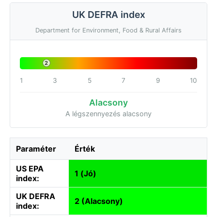
UK DEFRA index
Department for Environment, Food & Rural Affairs
2
1
3
5
7
9
10
Alacsony
A légszennyezés alacsony
Paraméter
Érték
US EPA
1 (Jó)
index:
UK DEFRA
2 (Alacsony)
index: