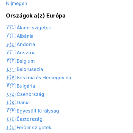
Nijmegen
Országok a(z) Európa
🇦🇽 Åland-szigetek
🇦🇱 Albánia
🇦🇩 Andorra
🇦🇹 Ausztria
🇧🇪 Belgium
🇧🇾 Belorusszia
🇧🇦 Bosznia és Hercegovina
🇧🇬 Bulgária
🇨🇿 Csehország
🇩🇰 Dánia
🇬🇧 Egyesült Királyság
🇪🇪 Észtország
🇫🇴 Feröer szigetek