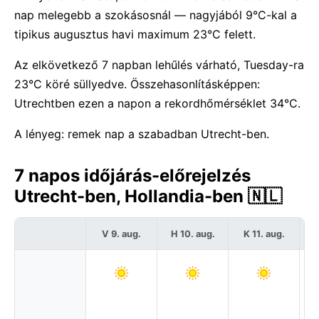
nap melegebb a szokásosnál — nagyjából 9°C-kal a
tipikus augusztus havi maximum 23°C felett.
Az elkövetkező 7 napban lehűlés várható, Tuesday-ra
23°C köré süllyedve. Összehasonlításképpen:
Utrechtben ezen a napon a rekordhőmérséklet 34°C.
A lényeg: remek nap a szabadban Utrecht-ben.
7 napos időjárás-előrejelzés
Utrecht-ben, Hollandia-ben 🇳🇱
V 9. aug.
H 10. aug.
K 11. aug.
Sz