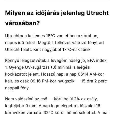
Milyen az időjárás jelenleg Utrecht
városában?
Utrechtben kellemes 18°C van ebben az órában,
napos idő felett. Megtört felhőzet változó fényt ad
Utrecht felett. Kint nagyjából 17°C-nak tűnik.
Könnyű lélegzetvétel: a levegőminőség jó, EPA index
1. Gyenge UV-sugárzás (0) minimális leégési
kockázatot jelent. Hosszú nap: a nap 06:14 AM-kor
kelt, és csak 09:16 PM-kor nyugszik — 15 óra 2 perc
nappali fény.
Nem valószínű az eső — körülbelül 2% az esély,
legfeljebb 0 mm. A nap legmelegebb időszaka 16
környékén várható, 32°C körüli hőmérséklettel. A mai