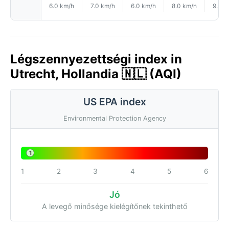
6.0 km/h
7.0 km/h
6.0 km/h
8.0 km/h
9.0 k
Légszennyezettségi index in
Utrecht, Hollandia 🇳🇱 (AQI)
US EPA index
Environmental Protection Agency
1
1
2
3
4
5
6
Jó
A levegő minősége kielégítőnek tekinthető