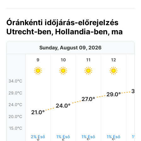
Óránkénti időjárás-előrejelzés
Utrecht-ben, Hollandia-ben, ma
Sunday, August 09, 2026
9
10
11
12
1
34.0°C
30.
29.0°C
29.0°
27.0°
24.0°C
24.0°
21.0°
20.0°C
15.0°C
2% Eső
1% Eső
1% Eső
1% Eső
1% E
↑
↑
↑
↑