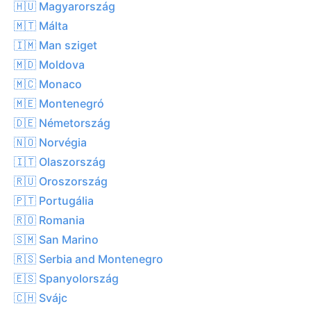
🇭🇺 Magyarország
🇲🇹 Málta
🇮🇲 Man sziget
🇲🇩 Moldova
🇲🇨 Monaco
🇲🇪 Montenegró
🇩🇪 Németország
🇳🇴 Norvégia
🇮🇹 Olaszország
🇷🇺 Oroszország
🇵🇹 Portugália
🇷🇴 Romania
🇸🇲 San Marino
🇷🇸 Serbia and Montenegro
🇪🇸 Spanyolország
🇨🇭 Svájc