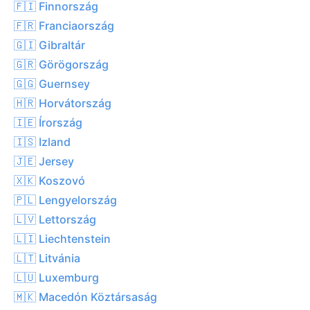
🇫🇮 Finnország
🇫🇷 Franciaország
🇬🇮 Gibraltár
🇬🇷 Görögország
🇬🇬 Guernsey
🇭🇷 Horvátország
🇮🇪 Írország
🇮🇸 Izland
🇯🇪 Jersey
🇽🇰 Koszovó
🇵🇱 Lengyelország
🇱🇻 Lettország
🇱🇮 Liechtenstein
🇱🇹 Litvánia
🇱🇺 Luxemburg
🇲🇰 Macedón Köztársaság