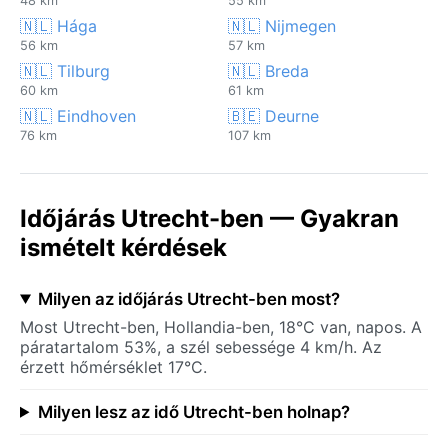
48 km
55 km
🇳🇱 Hága
🇳🇱 Nijmegen
56 km
57 km
🇳🇱 Tilburg
🇳🇱 Breda
60 km
61 km
🇳🇱 Eindhoven
🇧🇪 Deurne
76 km
107 km
Időjárás Utrecht-ben — Gyakran
ismételt kérdések
Milyen az időjárás Utrecht-ben most?
Most Utrecht-ben, Hollandia-ben, 18°C van, napos. A
páratartalom 53%, a szél sebessége 4 km/h. Az
érzett hőmérséklet 17°C.
Milyen lesz az idő Utrecht-ben holnap?