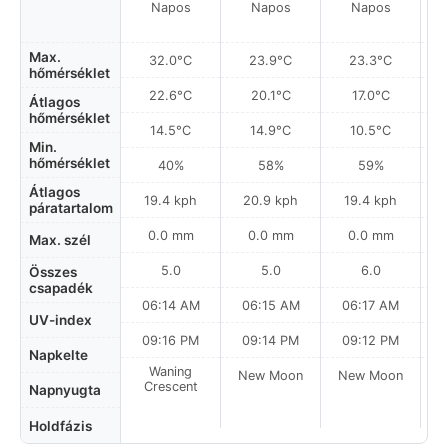
Napos
Napos
Napos
Max.
32.0°C
23.9°C
23.3°C
hőmérséklet
22.6°C
20.1°C
17.0°C
Átlagos
hőmérséklet
14.5°C
14.9°C
10.5°C
Min.
hőmérséklet
40%
58%
59%
Átlagos
19.4 kph
20.9 kph
19.4 kph
páratartalom
0.0 mm
0.0 mm
0.0 mm
Max. szél
5.0
5.0
6.0
Összes
csapadék
06:14 AM
06:15 AM
06:17 AM
UV-index
09:16 PM
09:14 PM
09:12 PM
Napkelte
Waning
New Moon
New Moon
N
Crescent
Napnyugta
Holdfázis