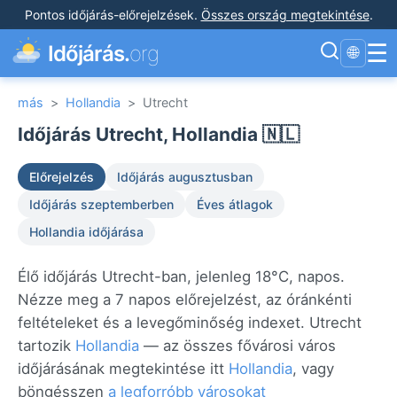
Pontos időjárás-előrejelzések
.
Összes ország megtekintése
.
☰
Időjárás.
org
🌐
más
>
Hollandia
>
Utrecht
Időjárás Utrecht, Hollandia 🇳🇱
Előrejelzés
Időjárás augusztusban
Időjárás szeptemberben
Éves átlagok
Hollandia időjárása
Élő időjárás Utrecht-ban, jelenleg 18°C, napos.
Nézze meg a 7 napos előrejelzést, az óránkénti
feltételeket és a levegőminőség indexet. Utrecht
tartozik
Hollandia
— az összes fővárosi város
időjárásának megtekintése itt
Hollandia
, vagy
böngésszen
a legforróbb városokat