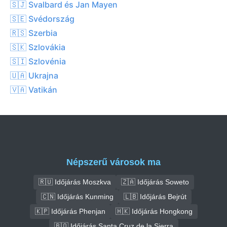
🇸🇯 Svalbard és Jan Mayen
🇸🇪 Svédország
🇷🇸 Szerbia
🇸🇰 Szlovákia
🇸🇮 Szlovénia
🇺🇦 Ukrajna
🇻🇦 Vatikán
Népszerű városok ma
🇷🇺 Időjárás Moszkva
🇿🇦 Időjárás Soweto
🇨🇳 Időjárás Kunming
🇱🇧 Időjárás Bejrút
🇰🇵 Időjárás Phenjan
🇭🇰 Időjárás Hongkong
🇧🇴 Időjárás Santa Cruz de la Sierra