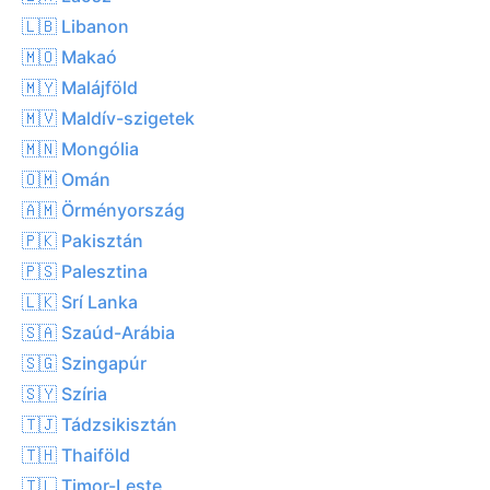
🇱🇧 Libanon
🇲🇴 Makaó
🇲🇾 Malájföld
🇲🇻 Maldív-szigetek
🇲🇳 Mongólia
🇴🇲 Omán
🇦🇲 Örményország
🇵🇰 Pakisztán
🇵🇸 Palesztina
🇱🇰 Srí Lanka
🇸🇦 Szaúd-Arábia
🇸🇬 Szingapúr
🇸🇾 Szíria
🇹🇯 Tádzsikisztán
🇹🇭 Thaiföld
🇹🇱 Timor-Leste