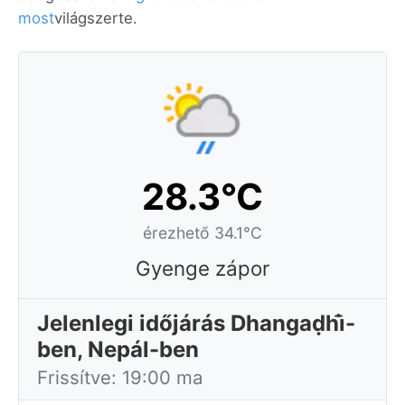
most
világszerte.
28.3°C
érezhető 34.1°C
Gyenge zápor
Jelenlegi időjárás Dhangaḍhi̇̄-
ben, Nepál-ben
Frissítve: 19:00 ma