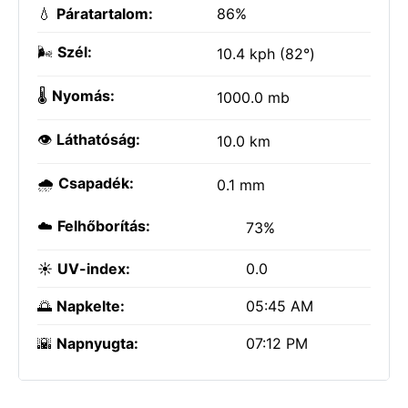
💧
Páratartalom:
86%
🌬️
Szél:
10.4 kph (82°)
🌡️
Nyomás:
1000.0 mb
👁️
Láthatóság:
10.0 km
🌧️
Csapadék:
0.1 mm
☁️
Felhőborítás:
73%
☀️
UV-index:
0.0
🌅
Napkelte:
05:45 AM
🌇
Napnyugta:
07:12 PM