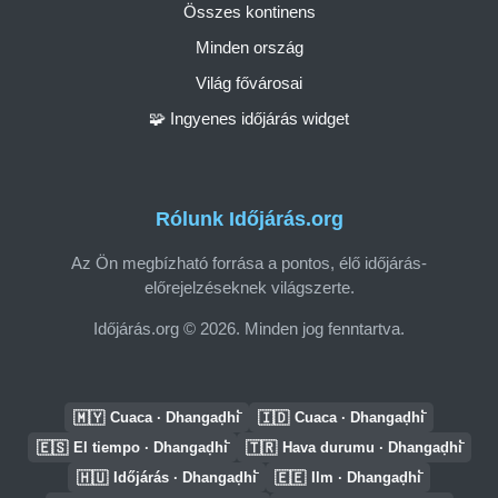
Összes kontinens
Minden ország
Világ fővárosai
🧩 Ingyenes időjárás widget
Rólunk Időjárás.org
Az Ön megbízható forrása a pontos, élő időjárás-
előrejelzéseknek világszerte.
Időjárás.org © 2026. Minden jog fenntartva.
🇲🇾
🇮🇩
Cuaca · Dhangaḍhi̇̄
Cuaca · Dhangaḍhi̇̄
🇪🇸
🇹🇷
El tiempo · Dhangaḍhi̇̄
Hava durumu · Dhangaḍhi̇̄
🇭🇺
🇪🇪
Időjárás · Dhangaḍhi̇̄
Ilm · Dhangaḍhi̇̄