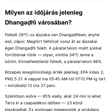
Milyen az időjárás jelenleg
Dhangaḍhi̇̄ városában?
Fülledt 28°C-os éjszaka van Dhangaḍhi̇̄ben, enyhe
eső, zápor. Megtört felhőzet vonul át az éjszakai
égen Dhangaḍhi̇̄ felett. A páratartalom miatt sokkal
forróbbnak tűnik — olyan, mintha 34°C lenne a
bőrön. Elviselhetetlenül fülledt, a páratartalom 86%.
Közepes levegőminőségi érték jelenleg: EPA index 2,
PM2.5 21. A nappal ma 05:45 AM-tól 07:12 PM-ig tart
– körülbelül 13 óra 27 perc.
Számítson esőre — 85% esély, akár 24 mm is lehet.
Tarts ki a csapadékos időben — 23 körül
kiszáradhat. Ez pontosan megegyezik a szokásos