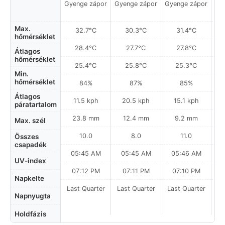
Gyenge zápor
Gyenge zápor
Gyenge zápor
Gy
Max.
32.7°C
30.3°C
31.4°C
hőmérséklet
28.4°C
27.7°C
27.8°C
Átlagos
hőmérséklet
25.4°C
25.8°C
25.3°C
Min.
hőmérséklet
84%
87%
85%
Átlagos
11.5 kph
20.5 kph
15.1 kph
páratartalom
23.8 mm
12.4 mm
9.2 mm
Max. szél
10.0
8.0
11.0
Összes
csapadék
05:45 AM
05:45 AM
05:46 AM
0
UV-index
07:12 PM
07:11 PM
07:10 PM
Napkelte
Last Quarter
Last Quarter
Last Quarter
La
Napnyugta
Holdfázis