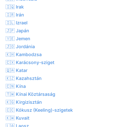
🇮🇶 Irak
🇮🇷 Irán
🇮🇱 Izrael
🇯🇵 Japán
🇾🇪 Jemen
🇯🇴 Jordánia
🇰🇭 Kambodzsa
🇨🇽 Karácsony-sziget
🇶🇦 Katar
🇰🇿 Kazahsztán
🇨🇳 Kína
🇹🇼 Kínai Köztársaság
🇰🇬 Kirgizisztán
🇨🇨 Kókusz (Keeling)-szigetek
🇰🇼 Kuvait
🇱🇦 Laosz