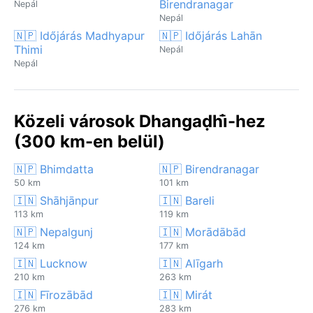
Birendranagar
Nepál
Nepál
🇳🇵 Időjárás Madhyapur
🇳🇵 Időjárás Lahān
Thimi
Nepál
Nepál
Közeli városok Dhangaḍhi̇̄-hez
(300 km-en belül)
🇳🇵 Bhimdatta
🇳🇵 Birendranagar
50 km
101 km
🇮🇳 Shāhjānpur
🇮🇳 Bareli
113 km
119 km
🇳🇵 Nepalgunj
🇮🇳 Morādābād
124 km
177 km
🇮🇳 Lucknow
🇮🇳 Alīgarh
210 km
263 km
🇮🇳 Fīrozābād
🇮🇳 Mirát
276 km
283 km