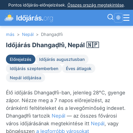
Pontos időjárás-előrejelzések
.
Összes ország megtekintése
.
☰
Időjárás.
org
🌐
más
>
Nepál
>
Dhangaḍhi̇̄
Időjárás Dhangaḍhi̇̄, Nepál 🇳🇵
Előrejelzés
Időjárás augusztusban
Időjárás szeptemberben
Éves átlagok
Nepál időjárása
Élő időjárás Dhangaḍhi̇̄-ban, jelenleg 28°C, gyenge
zápor. Nézze meg a 7 napos előrejelzést, az
óránkénti feltételeket és a levegőminőség indexet.
Dhangaḍhi̇̄ tartozik
Nepál
— az összes fővárosi
város időjárásának megtekintése itt
Nepál
, vagy
böngésszen
a legforróbb városokat