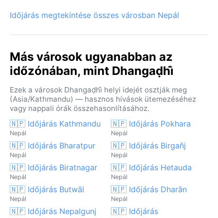
Időjárás megtekintése összes városban Nepál
Más városok ugyanabban az
időzónában, mint Dhangaḍhi̇̄
Ezek a városok Dhangaḍhi̇̄ helyi idejét osztják meg
(Asia/Kathmandu) — hasznos hívások ütemezéséhez
vagy nappali órák összehasonlításához.
🇳🇵 Időjárás Kathmandu
🇳🇵 Időjárás Pokhara
Nepál
Nepál
🇳🇵 Időjárás Bharatpur
🇳🇵 Időjárás Birgañj
Nepál
Nepál
🇳🇵 Időjárás Biratnagar
🇳🇵 Időjárás Hetauda
Nepál
Nepál
🇳🇵 Időjárás Butwāl
🇳🇵 Időjárás Dharān
Nepál
Nepál
🇳🇵 Időjárás Nepalgunj
🇳🇵 Időjárás