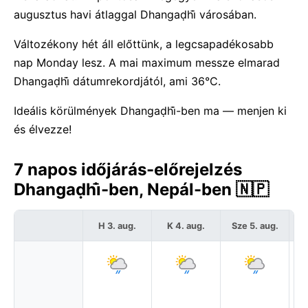
augusztus havi átlaggal Dhangaḍhi̇̄ városában.
Változékony hét áll előttünk, a legcsapadékosabb
nap Monday lesz. A mai maximum messze elmarad
Dhangaḍhi̇̄ dátumrekordjától, ami 36°C.
Ideális körülmények Dhangaḍhi̇̄-ben ma — menjen ki
és élvezze!
7 napos időjárás-előrejelzés
Dhangaḍhi̇̄-ben, Nepál-ben 🇳🇵
H 3. aug.
K 4. aug.
Sze 5. aug.
C