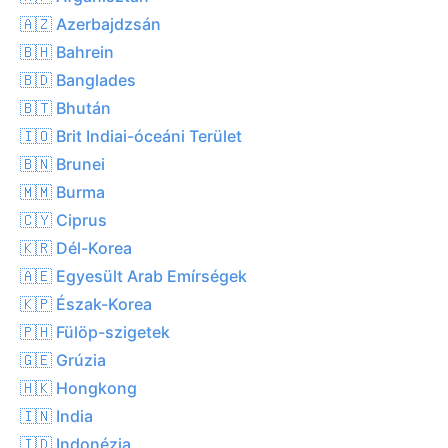
🇦🇿 Azerbajdzsán
🇧🇭 Bahrein
🇧🇩 Banglades
🇧🇹 Bhután
🇮🇴 Brit Indiai-óceáni Terület
🇧🇳 Brunei
🇲🇲 Burma
🇨🇾 Ciprus
🇰🇷 Dél-Korea
🇦🇪 Egyesült Arab Emírségek
🇰🇵 Észak-Korea
🇵🇭 Fülöp-szigetek
🇬🇪 Grúzia
🇭🇰 Hongkong
🇮🇳 India
🇮🇩 Indonézia