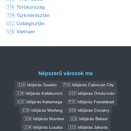
🇹🇷 Törökország
🇹🇲 Türkmenisztán
🇺🇿 Üzbegisztán
🇻🇳 Vietnam
Népszerű városok ma
🇿🇦 Időjárás Soweto
🇵🇭 Időjárás Caloocan City
🇮🇳 Időjárás Kallakurichi
🇸🇩 Időjárás Omdurmán
🇰🇪 Időjárás Kakamega
🇵🇰 Időjárás Faisalabad
🇨🇳 Időjárás Weifang
🇬🇳 Időjárás Conakry
🇮🇳 Időjárás Mumbai
🇮🇩 Időjárás Bekasi
🇿🇲 Időjárás Lusaka
🇮🇩 Időjárás Jakarta