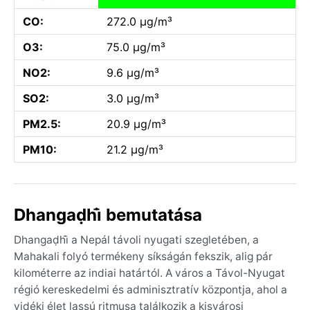
CO:
272.0 µg/m³
O3:
75.0 µg/m³
NO2:
9.6 µg/m³
SO2:
3.0 µg/m³
PM2.5:
20.9 µg/m³
PM10:
21.2 µg/m³
Dhangaḍhi̇̄ bemutatása
Dhangaḍhi̇̄ a Nepál távoli nyugati szegletében, a
Mahakali folyó termékeny síkságán fekszik, alig pár
kilométerre az indiai határtól. A város a Távol-Nyugat
régió kereskedelmi és adminisztratív központja, ahol a
vidéki élet lassú ritmusa találkozik a kisvárosi