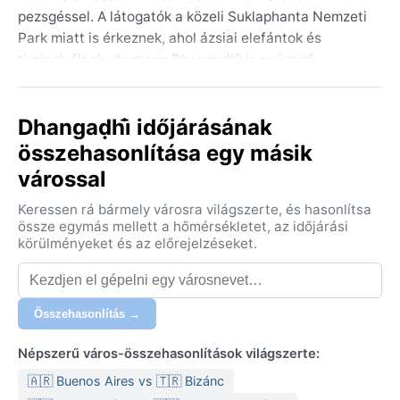
pezsgéssel. A látogatók a közeli Suklaphanta Nemzeti
Park miatt is érkeznek, ahol ázsiai elefántok és
tigrisek élnek, de maga Dhangaḍhi̇̄ is nyüzsgő
piacairól, hagyományos teaházairól és a terai táj
lapos, zöldellő kiterjedéséről ismert.
Dhangaḍhi̇̄ időjárásának
A város éghajlata a nedves szubtrópusi (száraz tél)
összehasonlítása egy másik
kategóriába, azaz a Köppen-féle Cwa osztályba
várossal
tartozik. A nyarak (májustól szeptemberig) forróak és
rendkívül párásak, a monszun esőzésekkel – a
Keressen rá bármely városra világszerte, és hasonlítsa
csapadék nagy része ekkor hullik, gyakran heves
össze egymás mellett a hőmérsékletet, az időjárási
zivatarok kíséretében. A telek (novembertől
körülményeket és az előrejelzéseket.
februárig) szárazak és enyhék, nappal 20–25 °C körüli
hőmérséklettel, éjszakánként azonban 10 °C alá is
hűlhet a levegő. A páratartalom nyáron
Összehasonlítás →
elviselhetetlenül magas, télen viszont alacsony.
Könnyű, légáteresztő pamutruházat és esőkabát
Népszerű város-összehasonlítások világszerte:
ajánlott a nyári hónapokra, míg a téli estékre egy
🇦🇷 Buenos Aires vs 🇹🇷 Bizánc
könnyű pulóver vagy dzseki is jól jön.