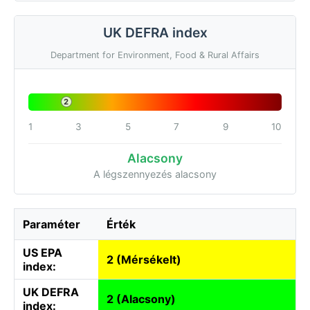
UK DEFRA index
Department for Environment, Food & Rural Affairs
2
1
3
5
7
9
10
Alacsony
A légszennyezés alacsony
Paraméter
Érték
US EPA
2 (Mérsékelt)
index:
UK DEFRA
2 (Alacsony)
index: