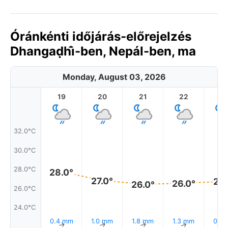
Óránkénti időjárás-előrejelzés
Dhangaḍhi̇̄-ben, Nepál-ben, ma
Monday, August 03, 2026
19
20
21
22
2
32.0°C
30.0°C
28.0°C
28.0°
27.0°
27.
26.0°
26.0°
26.0°C
24.0°C
0.4 mm
1.0 mm
1.8 mm
1.3 mm
0.1 
↑
↑
↑
↑