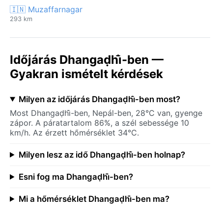
🇮🇳 Muzaffarnagar
293 km
Időjárás Dhangaḍhi̇̄-ben —
Gyakran ismételt kérdések
Milyen az időjárás Dhangaḍhi̇̄-ben most?
Most Dhangaḍhi̇̄-ben, Nepál-ben, 28°C van, gyenge
zápor. A páratartalom 86%, a szél sebessége 10
km/h. Az érzett hőmérséklet 34°C.
Milyen lesz az idő Dhangaḍhi̇̄-ben holnap?
Esni fog ma Dhangaḍhi̇̄-ben?
Mi a hőmérséklet Dhangaḍhi̇̄-ben ma?