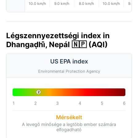
10.0 km/h
9.0 km/h
8.0 km/h
10.0 km/h
9.0 k
Légszennyezettségi index in
Dhangaḍhi̇̄, Nepál 🇳🇵 (AQI)
US EPA index
Environmental Protection Agency
2
1
2
3
4
5
6
Mérsékelt
A levegő minősége a legtöbb ember számára
elfogadható