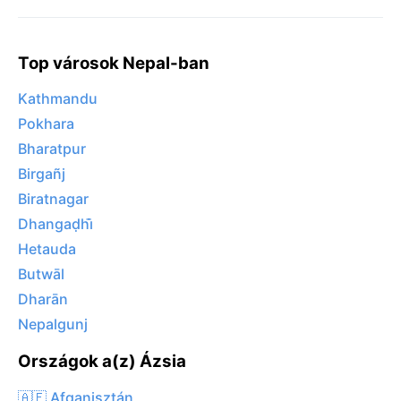
Top városok Nepal-ban
Kathmandu
Pokhara
Bharatpur
Birgañj
Biratnagar
Dhangaḍhi̇̄
Hetauda
Butwāl
Dharān
Nepalgunj
Országok a(z) Ázsia
🇦🇫 Afganisztán