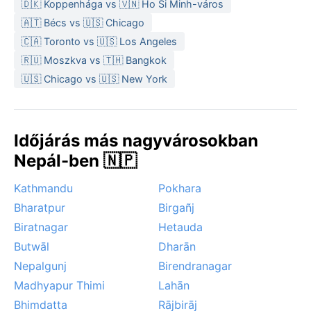
🇩🇰 Koppenhága vs 🇻🇳 Ho Si Minh-város
Az utazás szempontjából a legkedvezőbb időszak a
🇦🇹 Bécs vs 🇺🇸 Chicago
monszun előtti és utáni hónapok: október–november,
🇨🇦 Toronto vs 🇺🇸 Los Angeles
valamint március–április. Ilyenkor a hőmérséklet
🇷🇺 Moszkva vs 🇹🇭 Bangkok
kellemesen meleg, a csapadék ritka, és a levegő is
🇺🇸 Chicago vs 🇺🇸 New York
tisztább. Télen gyakori a reggeli köd, amely néha
órákig is eltarthat, csökkentve a látótávolságot. A
monszun idején a heves esők helyi áradásokat
okozhatnak, a város utcái sárrá válhatnak. Havazás
Időjárás más nagyvárosokban
nem fordul elő, mivel Dhangaḍhi̇̄ alig 100 méteres
Nepál-ben 🇳🇵
tengerszint feletti magasságban fekszik. A viharos
szél ritka, a régiót inkább az állandó, enyhe nyugati
Kathmandu
Pokhara
légáramlás jellemzi.
Bharatpur
Birgañj
Biratnagar
Hetauda
Butwāl
Dharān
Nepalgunj
Birendranagar
Madhyapur Thimi
Lahān
Bhimdatta
Rājbirāj