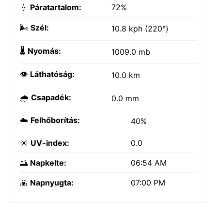
💧
Páratartalom:
72%
🌬️
Szél:
10.8 kph (220°)
🌡️
Nyomás:
1009.0 mb
👁️
Láthatóság:
10.0 km
🌧️
Csapadék:
0.0 mm
☁️
Felhőborítás:
40%
☀️
UV-index:
0.0
🌅
Napkelte:
06:54 AM
🌇
Napnyugta:
07:00 PM