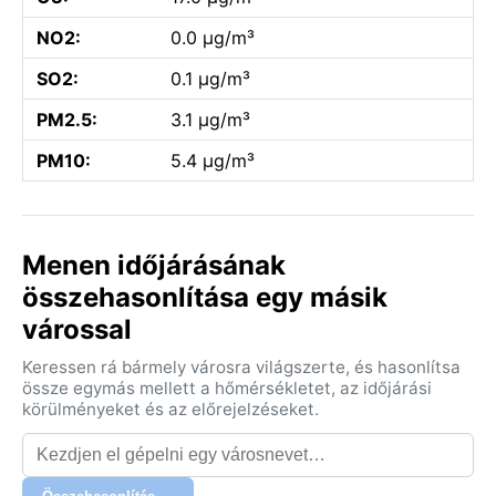
NO2:
0.0 µg/m³
SO2:
0.1 µg/m³
PM2.5:
3.1 µg/m³
PM10:
5.4 µg/m³
Menen időjárásának
összehasonlítása egy másik
várossal
Keressen rá bármely városra világszerte, és hasonlítsa
össze egymás mellett a hőmérsékletet, az időjárási
körülményeket és az előrejelzéseket.