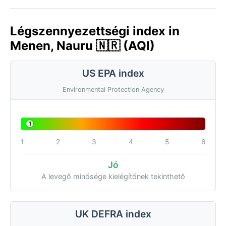
Légszennyezettségi index in
Menen, Nauru 🇳🇷 (AQI)
US EPA index
Environmental Protection Agency
1
1
2
3
4
5
6
Jó
A levegő minősége kielégítőnek tekinthető
UK DEFRA index