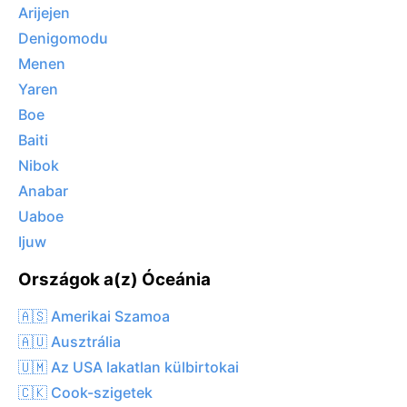
Arijejen
Denigomodu
Menen
Yaren
Boe
Baiti
Nibok
Anabar
Uaboe
Ijuw
Országok a(z) Óceánia
🇦🇸 Amerikai Szamoa
🇦🇺 Ausztrália
🇺🇲 Az USA lakatlan külbirtokai
🇨🇰 Cook-szigetek