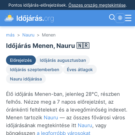
Pontos időjárás-előrejelzések
.
Összes ország megtekintése
.
☰
Időjárás.
org
🌐
más
>
Nauru
>
Menen
Időjárás Menen, Nauru 🇳🇷
Előrejelzés
Időjárás augusztusban
Időjárás szeptemberben
Éves átlagok
Nauru időjárása
Élő időjárás Menen-ban, jelenleg 28°C, részben
felhős. Nézze meg a 7 napos előrejelzést, az
óránkénti feltételeket és a levegőminőség indexet.
Menen tartozik
Nauru
— az összes fővárosi város
időjárásának megtekintése itt
Nauru
, vagy
böngésszen
a legforróbb városokat