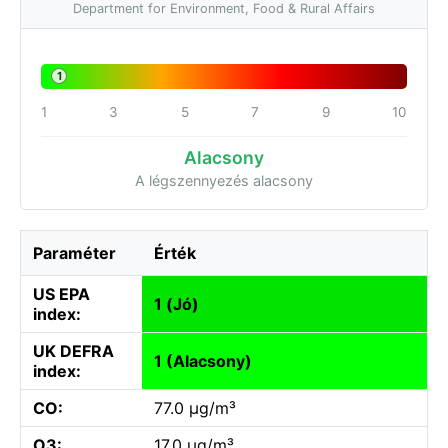
Department for Environment, Food & Rural Affairs
1
1
3
5
7
9
10
Alacsony
A légszennyezés alacsony
Paraméter
Érték
US EPA
1 (Jó)
index:
UK DEFRA
1 (Alacsony)
index:
CO:
77.0 µg/m³
O3:
17.0 µg/m³