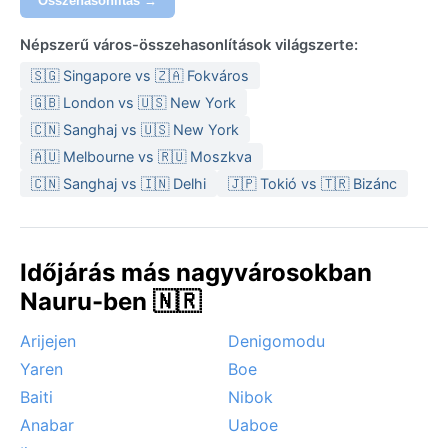
Összehasonlítás →
Népszerű város-összehasonlítások világszerte:
🇸🇬 Singapore vs 🇿🇦 Fokváros
🇬🇧 London vs 🇺🇸 New York
🇨🇳 Sanghaj vs 🇺🇸 New York
🇦🇺 Melbourne vs 🇷🇺 Moszkva
🇨🇳 Sanghaj vs 🇮🇳 Delhi
🇯🇵 Tokió vs 🇹🇷 Bizánc
Időjárás más nagyvárosokban
Nauru-ben 🇳🇷
Arijejen
Denigomodu
Yaren
Boe
Baiti
Nibok
Anabar
Uaboe