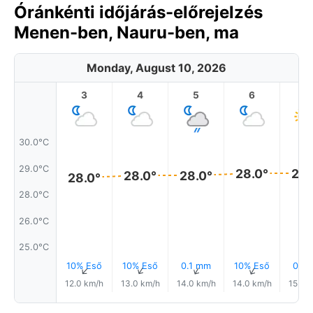
Óránkénti időjárás-előrejelzés
Menen-ben, Nauru-ben, ma
Monday, August 10, 2026
3
4
5
6
7
30.0°C
29.0°C
28.0°
28.
28.0°
28.0°
28.0°
28.0°C
26.0°C
25.0°C
10% Eső
10% Eső
0.1 mm
10% Eső
0.1 
↑
↑
↑
↑
12.0 km/h
13.0 km/h
14.0 km/h
14.0 km/h
15.0 