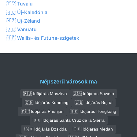
🇹🇻 Tuvalu
🇳🇨 Új-Kaledónia
🇳🇿 Új-Zéland
🇻🇺 Vanuatu
🇼🇫 Wallis- és Futuna-szigetek
Népszerű városok ma
🇷🇺 Időjárás Moszkva
🇿🇦 Időjárás Soweto
🇨🇳 Időjárás Kunming
🇱🇧 Időjárás Bejrút
🇰🇵 Időjárás Phenjan
🇭🇰 Időjárás Hongkong
🇧🇴 Időjárás Santa Cruz de la Sierra
🇸🇦 Időjárás Dzsidda
🇮🇩 Időjárás Medan