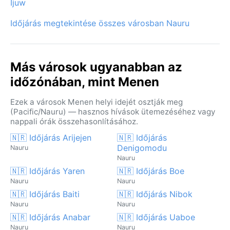
Ijuw
Időjárás megtekintése összes városban Nauru
Más városok ugyanabban az
időzónában, mint Menen
Ezek a városok Menen helyi idejét osztják meg
(Pacific/Nauru) — hasznos hívások ütemezéséhez vagy
nappali órák összehasonlításához.
🇳🇷 Időjárás Arijejen
🇳🇷 Időjárás
Denigomodu
Nauru
Nauru
🇳🇷 Időjárás Yaren
🇳🇷 Időjárás Boe
Nauru
Nauru
🇳🇷 Időjárás Baiti
🇳🇷 Időjárás Nibok
Nauru
Nauru
🇳🇷 Időjárás Anabar
🇳🇷 Időjárás Uaboe
Nauru
Nauru