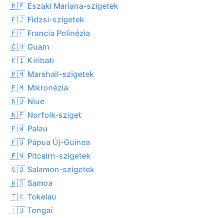
🇲🇵 Északi Mariana-szigetek
🇫🇯 Fidzsi-szigetek
🇵🇫 Francia Polinézia
🇬🇺 Guam
🇰🇮 Kiribati
🇲🇭 Marshall-szigetek
🇫🇲 Mikronézia
🇳🇺 Niue
🇳🇫 Norfolk-sziget
🇵🇼 Palau
🇵🇬 Pápua Új-Guinea
🇵🇳 Pitcairn-szigetek
🇸🇧 Salamon-szigetek
🇼🇸 Samoa
🇹🇰 Tokelau
🇹🇴 Tongai