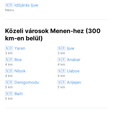
🇳🇷 Időjárás Ijuw
Nauru
Közeli városok Menen-hez (300
km-en belül)
🇳🇷 Yaren
🇳🇷 Ijuw
3 km
3 km
🇳🇷 Boe
🇳🇷 Anabar
4 km
4 km
🇳🇷 Nibok
🇳🇷 Uaboe
4 km
4 km
🇳🇷 Denigomodu
🇳🇷 Arijejen
5 km
5 km
🇳🇷 Baiti
5 km