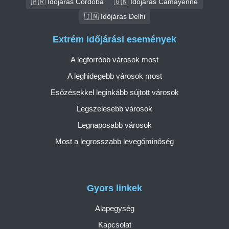
🇦🇷 Időjárás Córdoba
🇬🇳 Időjárás Camayenne
🇮🇳 Időjárás Delhi
Extrém időjárási események
A legforróbb városok most
A leghidegebb városok most
Esőzésekkel leginkább sújtott városok
Legszelesebb városok
Legnaposabb városok
Most a legrosszabb levegőminőség
Gyors linkek
Alapegység
Kapcsolat