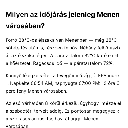
Milyen az időjárás jelenleg Menen
városában?
Forró 28°C-os éjszaka van Menenben — még 28°C
sötétedés után is, részben felhős. Néhány felhő úszik
át az éjszakai égen. A páratartalom 32°C köré emeli
a hőérzetet. Ragacsos idő — a páratartalom 72%.
Könnyű lélegzetvétel: a levegőminőség jó, EPA index
1. Napkelte 06:54 AM, napnyugta 07:00 PM: 12 óra 6
perc fény Menen városában.
Az eső várhatóan 8 körül érkezik, úgyhogy intézze el
a szabadtéri terveit addig. Ez pontosan megegyezik
a szokásos augusztus havi átlaggal Menen
városában.