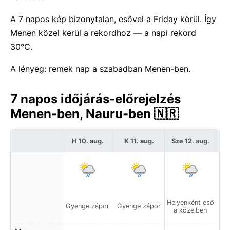
A 7 napos kép bizonytalan, esővel a Friday körül. Így
Menen közel kerül a rekordhoz — a napi rekord
30°C.
A lényeg: remek nap a szabadban Menen-ben.
7 napos időjárás-előrejelzés
Menen-ben, Nauru-ben 🇳🇷
H 10. aug.
K 11. aug.
Sze 12. aug.
C
Helyenként eső
Gyenge zápor
Gyenge zápor
Gy
a közelben