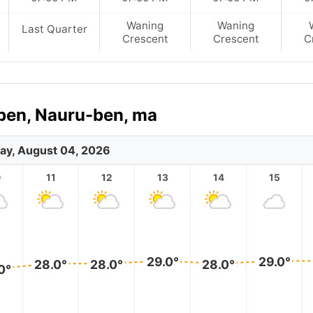
Waning
Waning
Last Quarter
Crescent
Crescent
C
-ben, Nauru-ben, ma
ay, August 04, 2026
0
11
12
13
14
15
29.0°
29.0°
28.0°
28.0°
28.0°
0°