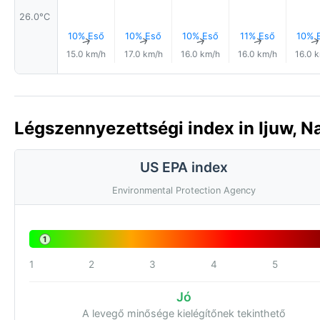
26.0°C
10% Eső
10% Eső
10% Eső
11% Eső
10% 
↑
↑
↑
↑
15.0 km/h
17.0 km/h
16.0 km/h
16.0 km/h
16.0 
Légszennyezettségi index in Ijuw, N
US EPA index
Environmental Protection Agency
1
1
2
3
4
5
Jó
A levegő minősége kielégítőnek tekinthető