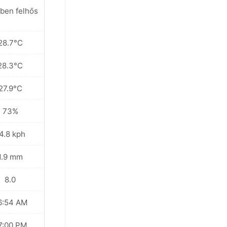
ben felhős
28.7°C
28.3°C
27.9°C
73%
4.8 kph
1.9 mm
8.0
6:54 AM
7:00 PM