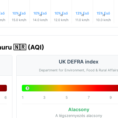
Eső
10% Eső
10% Eső
10% Eső
13% Eső
15% Eső
↑
↑
↑
↑
↑
↑
km/h
15.0 km/h
14.0 km/h
12.0 km/h
11.0 km/h
10.0 km/h
auru 🇳🇷 (AQI)
UK DEFRA index
Department for Environment, Food & Rural Affair
1
6
1
3
5
7
9
Alacsony
A légszennyezés alacsony