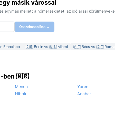
egy másik várossal
sze egymás mellett a hőmérsékletet, az időjárási körülményeke
Összehasonlítás →
n Francisco
🇩🇪 Berlin vs 🇺🇸 Miami
🇦🇹 Bécs vs 🇮🇹 Róma
-ben 🇳🇷
Menen
Yaren
Nibok
Anabar