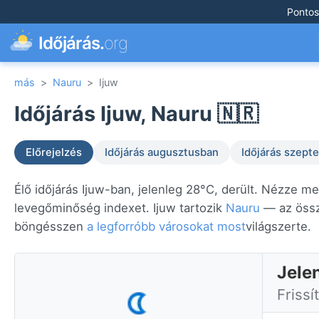
Pontos
Időjárás.
org
más
>
Nauru
>
Ijuw
Időjárás Ijuw, Nauru 🇳🇷
Előrejelzés
Időjárás augusztusban
Időjárás szep
Élő időjárás Ijuw-ban, jelenleg 28°C, derült. Nézze me
levegőminőség indexet. Ijuw tartozik
Nauru
— az össz
böngésszen
a legforróbb városokat most
világszerte.
Jele
Frissí