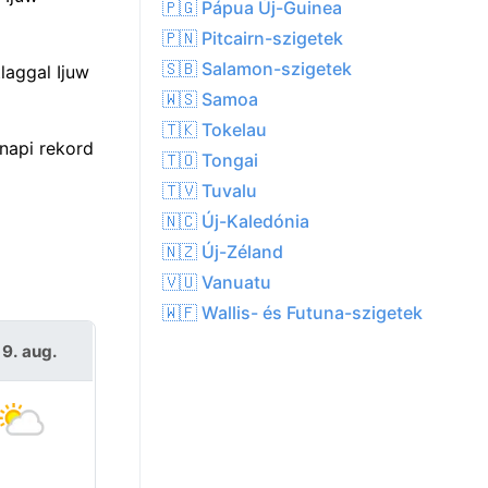
🇵🇬 Pápua Új-Guinea
🇵🇳 Pitcairn-szigetek
🇸🇧 Salamon-szigetek
laggal Ijuw
🇼🇸 Samoa
🇹🇰 Tokelau
napi rekord
🇹🇴 Tongai
🇹🇻 Tuvalu
🇳🇨 Új-Kaledónia
🇳🇿 Új-Zéland
🇻🇺 Vanuatu
🇼🇫 Wallis- és Futuna-szigetek
 9. aug.