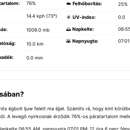
tartalom:
76%
☁️
Felhőborítás:
25%
:
14.4 kph (73°)
☀️
UV-index:
0.0
🌅
Napkelte:
06:5
ás:
1009.0 mb
🌇
Napnyugta:
07:0
atóság:
10.0 km
padék:
0.0 mm
osában?
hős égbolt Ijuw felett ma éjjel. Számíts rá, hogy kint körülb
lől. A levegő nyirkosnak érződik 76%-os páratartalom melle
 Napkelte 06:55 AM, napnyugta 07:01 PM: 12 óra 6 perc fény