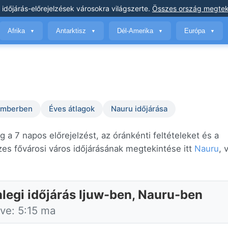
 időjárás-előrejelzések
városokra világszerte
.
Összes ország megtek
Afrika
Antarktisz
Dél-Amerika
Európa
▼
▼
▼
▼
temberben
Éves átlagok
Nauru időjárása
g a 7 napos előrejelzést, az óránkénti feltételeket és a
es fővárosi város időjárásának megtekintése itt
Nauru
, 
nlegi időjárás Ijuw-ben, Nauru-ben
tve: 5:15 ma