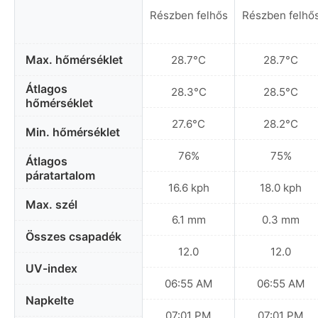
Részben felhős
Részben felhő
Max. hőmérséklet
28.7°C
28.7°C
Átlagos
28.3°C
28.5°C
hőmérséklet
27.6°C
28.2°C
Min. hőmérséklet
76%
75%
Átlagos
páratartalom
16.6 kph
18.0 kph
Max. szél
6.1 mm
0.3 mm
Összes csapadék
12.0
12.0
UV-index
06:55 AM
06:55 AM
Napkelte
07:01 PM
07:01 PM