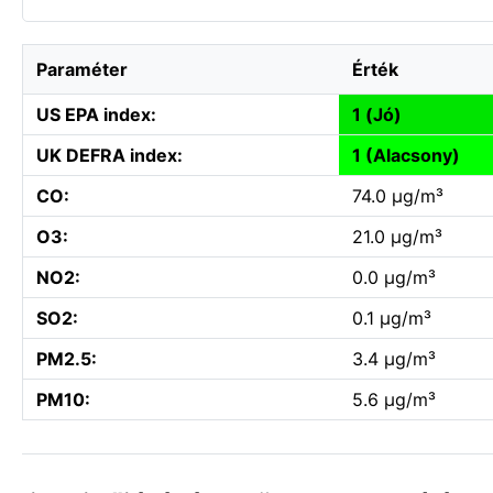
Paraméter
Érték
US EPA index:
1 (Jó)
UK DEFRA index:
1 (Alacsony)
CO:
74.0 µg/m³
O3:
21.0 µg/m³
NO2:
0.0 µg/m³
SO2:
0.1 µg/m³
PM2.5:
3.4 µg/m³
PM10:
5.6 µg/m³