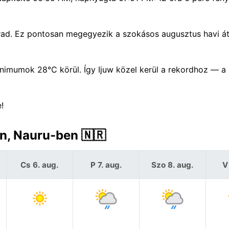
d. Ez pontosan megegyezik a szokásos augusztus havi át
mumok 28°C körül. Így Ijuw közel kerül a rekordhoz — a 
!
en, Nauru-ben 🇳🇷
Cs 6. aug.
P 7. aug.
Szo 8. aug.
V