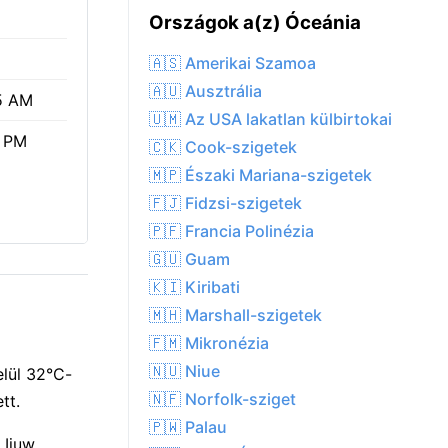
Országok a(z) Óceánia
🇦🇸 Amerikai Szamoa
🇦🇺 Ausztrália
5 AM
🇺🇲 Az USA lakatlan külbirtokai
1 PM
🇨🇰 Cook-szigetek
🇲🇵 Északi Mariana-szigetek
🇫🇯 Fidzsi-szigetek
🇵🇫 Francia Polinézia
🇬🇺 Guam
🇰🇮 Kiribati
🇲🇭 Marshall-szigetek
🇫🇲 Mikronézia
🇳🇺 Niue
elül 32°C-
🇳🇫 Norfolk-sziget
tt.
🇵🇼 Palau
 Ijuw