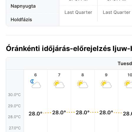
Napnyugta
Last Quarter
Last Quarter
Holdfázis
Óránkénti időjárás-előrejelzés Ijuw
Tuesd
6
7
8
9
1
30.0°C
29.0°C
28.0°
28.0°
28.0°
28.0°
28.
28.0°C
27.0°C