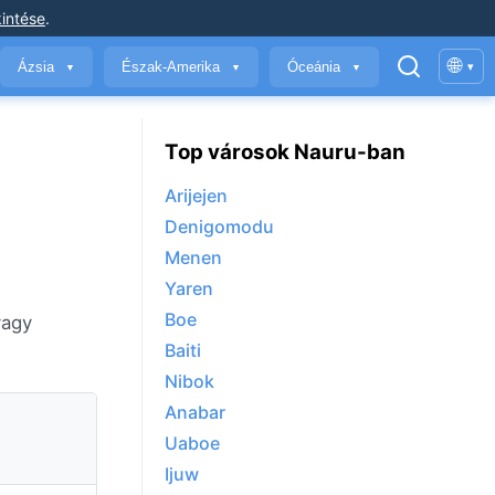
intése
.
🌐
Ázsia
Észak-Amerika
Óceánia
▾
▼
▼
▼
Top városok Nauru-ban
Arijejen
Denigomodu
Menen
Yaren
Boe
vagy
Baiti
Nibok
Anabar
Uaboe
Ijuw