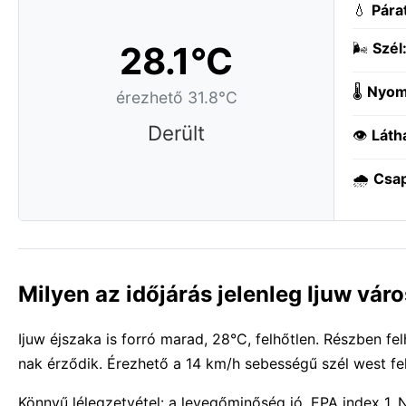
💧
Pára
28.1°C
🌬️
Szél
🌡️
Nyom
érezhető 31.8°C
Derült
👁️
Láth
🌧️
Csa
Milyen az időjárás jelenleg Ijuw vár
Ijuw éjszaka is forró marad, 28°C, felhőtlen. Részben fel
nak érződik. Érezhető a 14 km/h sebességű szél west fe
Könnyű lélegzetvétel: a levegőminőség jó, EPA index 1.