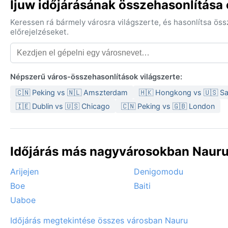
Ijuw időjárásának összehasonlítása 
Keressen rá bármely városra világszerte, és hasonlítsa ös
előrejelzéseket.
Népszerű város-összehasonlítások világszerte:
🇨🇳 Peking vs 🇳🇱 Amszterdam
🇭🇰 Hongkong vs 🇺🇸 Sa
🇮🇪 Dublin vs 🇺🇸 Chicago
🇨🇳 Peking vs 🇬🇧 London
Időjárás más nagyvárosokban Nauru
Arijejen
Denigomodu
Boe
Baiti
Uaboe
Időjárás megtekintése összes városban Nauru