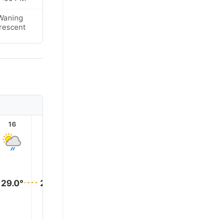
Waning
rescent
16
17
18
19
20
21
29.0°
29.0°
29.0°
29.0°
28.0°
28.0°