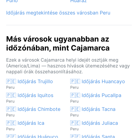
Puno
Huaraz
Időjárás megtekintése összes városban Peru
Más városok ugyanabban az
időzónában, mint Cajamarca
Ezek a városok Cajamarca helyi idejét osztják meg
(America/Lima) — hasznos hívások ütemezéséhez vagy
nappali órák összehasonlításához.
🇵🇪 Időjárás Trujillo
🇵🇪 Időjárás Huancayo
Peru
Peru
🇵🇪 Időjárás Iquitos
🇵🇪 Időjárás Pucallpa
Peru
Peru
🇵🇪 Időjárás Chimbote
🇵🇪 Időjárás Tacna
Peru
Peru
🇵🇪 Időjárás Ica
🇵🇪 Időjárás Juliaca
Peru
Peru
🇵🇪 Időjárás Huánuco
🇵🇪 Időjárás Santa