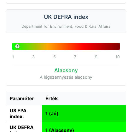
UK DEFRA index
Department for Environment, Food & Rural Affairs
1
1
3
5
7
9
10
Alacsony
A légszennyezés alacsony
Paraméter
Érték
US EPA
1 (Jó)
index:
UK DEFRA
1 (Alacsony)