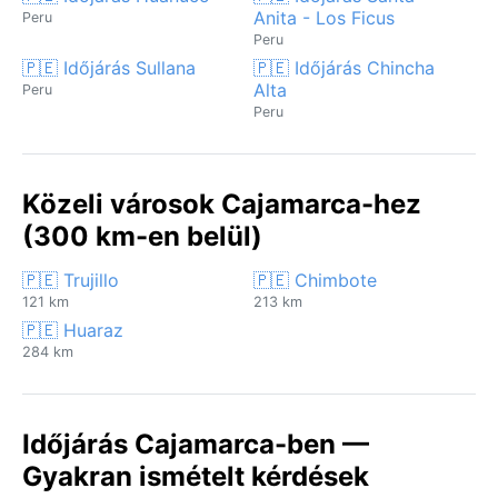
Anita - Los Ficus
Peru
Peru
🇵🇪 Időjárás Sullana
🇵🇪 Időjárás Chincha
Alta
Peru
Peru
Közeli városok Cajamarca-hez
(300 km-en belül)
🇵🇪 Trujillo
🇵🇪 Chimbote
121 km
213 km
🇵🇪 Huaraz
284 km
Időjárás Cajamarca-ben —
Gyakran ismételt kérdések