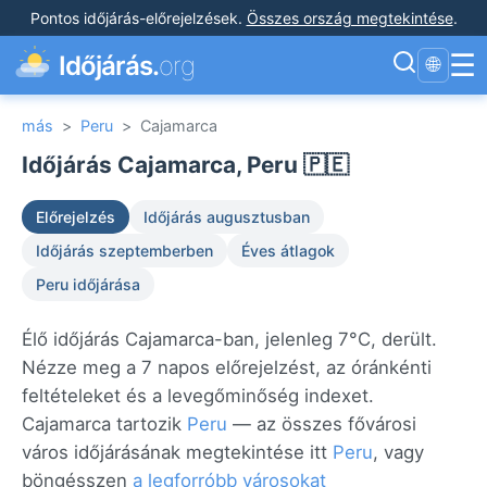
Pontos időjárás-előrejelzések
.
Összes ország megtekintése
.
☰
Időjárás.
org
🌐
más
>
Peru
>
Cajamarca
Időjárás Cajamarca, Peru 🇵🇪
Előrejelzés
Időjárás augusztusban
Időjárás szeptemberben
Éves átlagok
Peru időjárása
Élő időjárás Cajamarca-ban, jelenleg 7°C, derült.
Nézze meg a 7 napos előrejelzést, az óránkénti
feltételeket és a levegőminőség indexet.
Cajamarca tartozik
Peru
— az összes fővárosi
város időjárásának megtekintése itt
Peru
, vagy
böngésszen
a legforróbb városokat