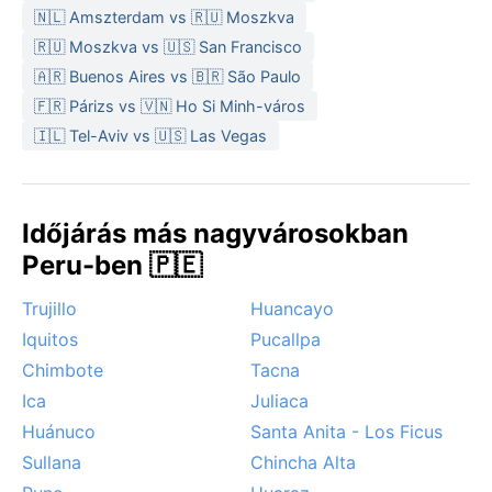
A legkedvezőbb időszak az utazásra a téli száraz
🇳🇱 Amszterdam vs 🇷🇺 Moszkva
évszak, májustól augusztusig, amikor a legtöbb tiszta,
🇷🇺 Moszkva vs 🇺🇸 San Francisco
kék ég várja a látogatókat. A nyári esőzések
🇦🇷 Buenos Aires vs 🇧🇷 São Paulo
erőteljesek, de ritkán tartósak. Figyelemre méltó
🇫🇷 Párizs vs 🇻🇳 Ho Si Minh-város
jelenség a téli hajnali fagy, ami a magasabb környező
🇮🇱 Tel-Aviv vs 🇺🇸 Las Vegas
völgyekben akár ködös reggelekkel is társulhat – a
város azonban nem szenved hurrikánoktól vagy
monszunoktól, bár a zivatarláncok alkalmanként
jégesőt hozhatnak.
Időjárás más nagyvárosokban
Peru-ben 🇵🇪
Trujillo
Huancayo
Iquitos
Pucallpa
Chimbote
Tacna
Ica
Juliaca
Huánuco
Santa Anita - Los Ficus
Sullana
Chincha Alta