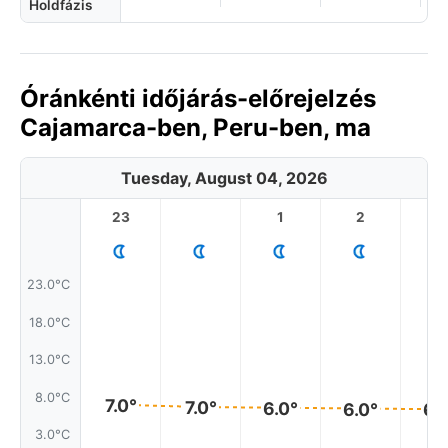
Holdfázis
Óránkénti időjárás-előrejelzés
Cajamarca-ben, Peru-ben, ma
Tuesday, August 04, 2026
23
1
2
3
23.0°C
18.0°C
13.0°C
8.0°C
7.0°
7.0°
6.0°
6.0°
6.
3.0°C