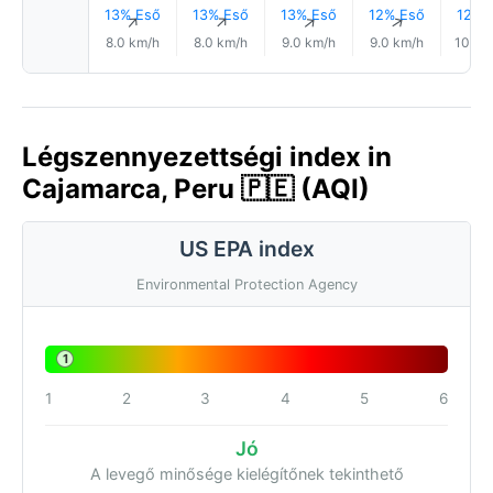
13% Eső
13% Eső
13% Eső
12% Eső
12% 
↑
↑
↑
↑
8.0 km/h
8.0 km/h
9.0 km/h
9.0 km/h
10.0 
Légszennyezettségi index in
Cajamarca, Peru 🇵🇪 (AQI)
US EPA index
Environmental Protection Agency
1
1
2
3
4
5
6
Jó
A levegő minősége kielégítőnek tekinthető