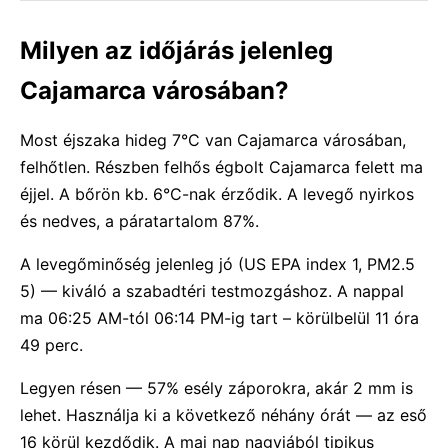
Milyen az időjárás jelenleg
Cajamarca városában?
Most éjszaka hideg 7°C van Cajamarca városában,
felhőtlen. Részben felhős égbolt Cajamarca felett ma
éjjel. A bőrön kb. 6°C-nak érződik. A levegő nyirkos
és nedves, a páratartalom 87%.
A levegőminőség jelenleg jó (US EPA index 1, PM2.5
5) — kiváló a szabadtéri testmozgáshoz. A nappal
ma 06:25 AM-tól 06:14 PM-ig tart – körülbelül 11 óra
49 perc.
Legyen résen — 57% esély záporokra, akár 2 mm is
lehet. Használja ki a következő néhány órát — az eső
16 körül kezdődik. A mai nap nagyjából tipikus