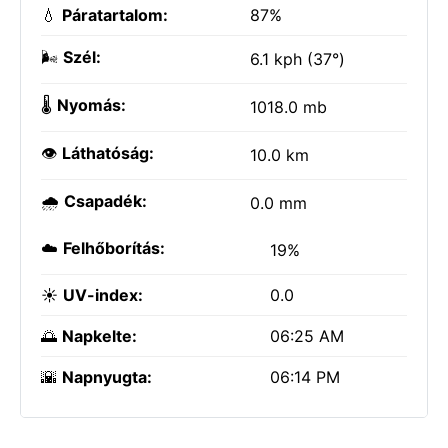
💧
Páratartalom:
87%
🌬️
Szél:
6.1 kph (37°)
🌡️
Nyomás:
1018.0 mb
👁️
Láthatóság:
10.0 km
🌧️
Csapadék:
0.0 mm
☁️
Felhőborítás:
19%
☀️
UV-index:
0.0
🌅
Napkelte:
06:25 AM
🌇
Napnyugta:
06:14 PM