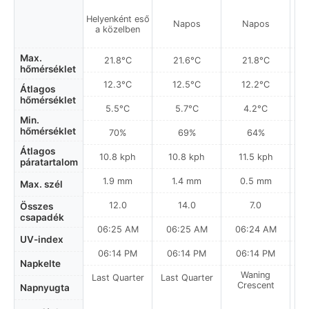
Helyenként eső
Napos
Napos
a közelben
Max.
21.8°C
21.6°C
21.8°C
hőmérséklet
12.3°C
12.5°C
12.2°C
Átlagos
hőmérséklet
5.5°C
5.7°C
4.2°C
Min.
hőmérséklet
70%
69%
64%
Átlagos
10.8 kph
10.8 kph
11.5 kph
páratartalom
1.9 mm
1.4 mm
0.5 mm
Max. szél
12.0
14.0
7.0
Összes
csapadék
06:25 AM
06:25 AM
06:24 AM
0
UV-index
06:14 PM
06:14 PM
06:14 PM
Napkelte
Waning
Last Quarter
Last Quarter
Crescent
Napnyugta