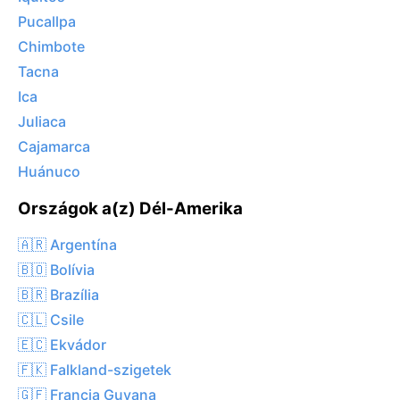
Pucallpa
Chimbote
Tacna
Ica
Juliaca
Cajamarca
Huánuco
Országok a(z) Dél-Amerika
🇦🇷 Argentína
🇧🇴 Bolívia
🇧🇷 Brazília
🇨🇱 Csile
🇪🇨 Ekvádor
🇫🇰 Falkland-szigetek
🇬🇫 Francia Guyana