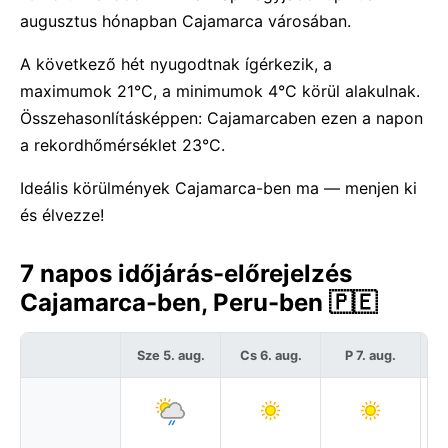
augusztus hónapban Cajamarca városában.
A következő hét nyugodtnak ígérkezik, a
maximumok 21°C, a minimumok 4°C körül alakulnak.
Összehasonlításképpen: Cajamarcaben ezen a napon
a rekordhőmérséklet 23°C.
Ideális körülmények Cajamarca-ben ma — menjen ki
és élvezze!
7 napos időjárás-előrejelzés
Cajamarca-ben, Peru-ben 🇵🇪
Sze 5. aug.
Cs 6. aug.
P 7. aug.
S