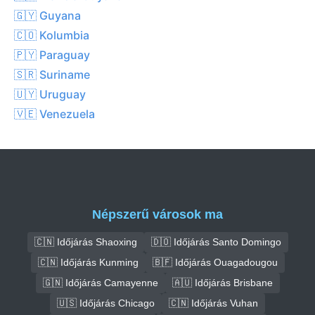
🇬🇾 Guyana
🇨🇴 Kolumbia
🇵🇾 Paraguay
🇸🇷 Suriname
🇺🇾 Uruguay
🇻🇪 Venezuela
Népszerű városok ma
🇨🇳 Időjárás Shaoxing
🇩🇴 Időjárás Santo Domingo
🇨🇳 Időjárás Kunming
🇧🇫 Időjárás Ouagadougou
🇬🇳 Időjárás Camayenne
🇦🇺 Időjárás Brisbane
🇺🇸 Időjárás Chicago
🇨🇳 Időjárás Vuhan