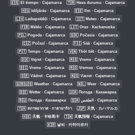
🇪🇸
🇹🇷
El tiempo · Cajamarca
Hava durumu · Cajamarca
🇭🇺
🇪🇪
Időjárás · Cajamarca
Ilm · Cajamarca
🇱🇻
🇮🇹
Laikapstākļi · Cajamarca
Meteo · Cajamarca
🇫🇷
🇱🇹
Météo · Cajamarca
Oras · Kachamarka
🇵🇱
🇸🇰
Pogoda · Cajamarca
Počasie · Cajamarca
🇨🇿
🇫🇮
Počasí · Cajamarca
Sää · Cajamarca
🇵🇹
🇻🇳
Tempo · Cajamarca
Thời tiết · Cajamarca
🇩🇰
🇷🇸
Vejret · Cajamarca
Vreme · Cajamarca
🇸🇮
🇷🇴
Vreme · Cajamarca
Vremea · Cajamarca
🇸🇪
🇳🇴
Vädret · Cajamarca
Været · Cajamarca
🇬🇧🇺🇸
🇳🇱
Weather · Cajamarca
Weer · Cajamarca
🇩🇪
🇺🇦
Wetter · Cajamarca
Погода · Кахамарка
🇷🇺
🇸🇦
Погода · Кахамарка
الطقس · Cajamarca
🇹🇭
🇯🇵
สภาพอากาศ · กาฮามาร์กา
天気 · カハマルカ
🇭🇰
🇹🇼
天氣 · 卡哈馬卡
天氣預報 · Cajamarca
🇰🇷
날씨 · 카하마르카