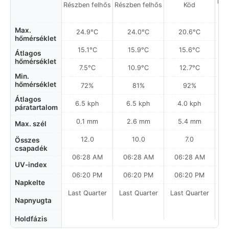
Hel
Részben felhős
Részben felhős
Köd
a
Max.
24.9°C
24.0°C
20.6°C
hőmérséklet
15.1°C
15.9°C
15.6°C
Átlagos
hőmérséklet
7.5°C
10.9°C
12.7°C
Min.
hőmérséklet
72%
81%
92%
Átlagos
6.5 kph
6.5 kph
4.0 kph
páratartalom
0.1 mm
2.6 mm
5.4 mm
Max. szél
12.0
10.0
7.0
Összes
csapadék
06:28 AM
06:28 AM
06:28 AM
UV-index
06:20 PM
06:20 PM
06:20 PM
Napkelte
Last Quarter
Last Quarter
Last Quarter
Napnyugta
Holdfázis