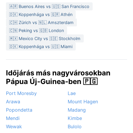
melegebb réteg az estékre elengedhetetlen.
🇦🇷 Buenos Aires vs 🇺🇸 San Francisco
A legkedvezőbb időszak az utazásra május és október
🇩🇰 Koppenhága vs 🇬🇷 Athén
közé esik, amikor valamivel kevesebb az eső és több
🇨🇭 Zürich vs 🇳🇱 Amszterdam
a napsütés. A felföldi köd szinte mindennapos
🇨🇳 Peking vs 🇬🇧 London
látvány, különösen hajnalban, ami misztikus
🇲🇽 Mexico City vs 🇸🇪 Stockholm
hangulatot kölcsönöz a tájnak. Trópusi ciklonok ritkán
🇩🇰 Koppenhága vs 🇺🇸 Miami
érik el ezt a magas régiót, a monszun hatása is
mérsékeltebb, így az időjárás viszonylag kiszámítható
– a zuhogó esők azonban bármikor betoppanhatnak,
hiszen itt az esőerdő sosem pihen.
Időjárás más nagyvárosokban
Pápua Új-Guinea-ben 🇵🇬
Port Moresby
Lae
Arawa
Mount Hagen
Popondetta
Madang
Mendi
Kimbe
Wewak
Bulolo