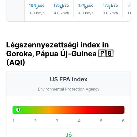
18% Eső
18% Eső
17% Eső
17% Eső
7% E
↑
↑
↑
↑
4.0 km/h
4.0 km/h
4.0 km/h
3.0 km/h
1.0 k
Légszennyezettségi index in
Goroka, Pápua Új-Guinea 🇵🇬
(AQI)
US EPA index
Environmental Protection Agency
1
1
2
3
4
5
6
Jó