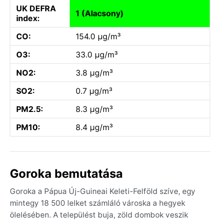
UK DEFRA
1 (Alacsony)
index:
CO:
154.0 µg/m³
O3:
33.0 µg/m³
NO2:
3.8 µg/m³
SO2:
0.7 µg/m³
PM2.5:
8.3 µg/m³
PM10:
8.4 µg/m³
Goroka bemutatása
Goroka a Pápua Új-Guineai Keleti-Felföld szíve, egy
mintegy 18 500 lelket számláló városka a hegyek
ölelésében. A települést buja, zöld dombok veszik