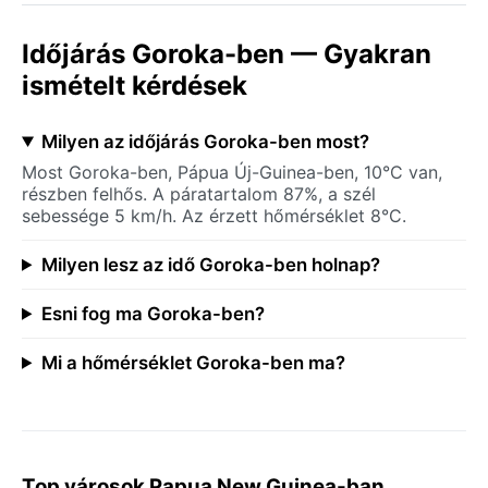
Időjárás Goroka-ben — Gyakran
ismételt kérdések
Milyen az időjárás Goroka-ben most?
Most Goroka-ben, Pápua Új-Guinea-ben, 10°C van,
részben felhős. A páratartalom 87%, a szél
sebessége 5 km/h. Az érzett hőmérséklet 8°C.
Milyen lesz az idő Goroka-ben holnap?
Esni fog ma Goroka-ben?
Mi a hőmérséklet Goroka-ben ma?
Top városok Papua New Guinea-ban