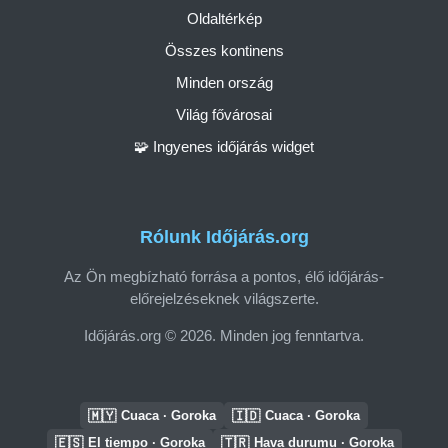
Oldaltérkép
Összes kontinens
Minden ország
Világ fővárosai
🧩 Ingyenes időjárás widget
Rólunk Időjárás.org
Az Ön megbízható forrása a pontos, élő időjárás-
előrejelzéseknek világszerte.
Időjárás.org © 2026. Minden jog fenntartva.
🇲🇾
🇮🇩
Cuaca · Goroka
Cuaca · Goroka
🇪🇸
🇹🇷
El tiempo · Goroka
Hava durumu · Goroka