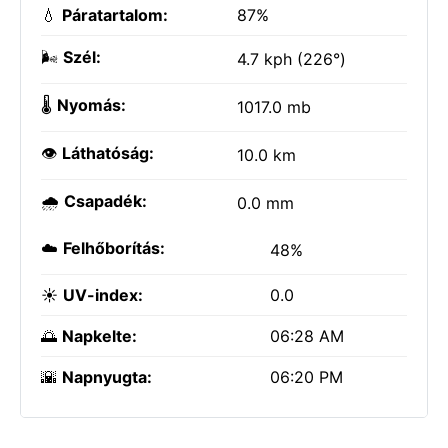
💧
Páratartalom:
87%
🌬️
Szél:
4.7 kph (226°)
🌡️
Nyomás:
1017.0 mb
👁️
Láthatóság:
10.0 km
🌧️
Csapadék:
0.0 mm
☁️
Felhőborítás:
48%
☀️
UV-index:
0.0
🌅
Napkelte:
06:28 AM
🌇
Napnyugta:
06:20 PM