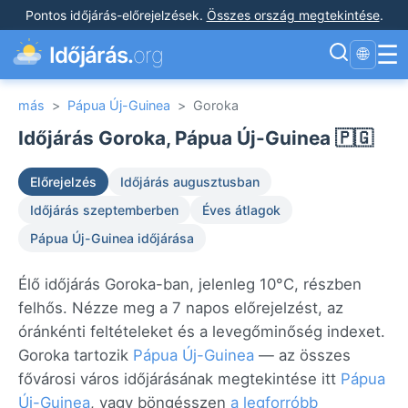
Pontos időjárás-előrejelzések
.
Összes ország megtekintése
.
☰
Időjárás.
org
🌐
más
>
Pápua Új-Guinea
>
Goroka
Időjárás Goroka, Pápua Új-Guinea 🇵🇬
Előrejelzés
Időjárás augusztusban
Időjárás szeptemberben
Éves átlagok
Pápua Új-Guinea időjárása
Élő időjárás Goroka-ban, jelenleg 10°C, részben
felhős. Nézze meg a 7 napos előrejelzést, az
óránkénti feltételeket és a levegőminőség indexet.
Goroka tartozik
Pápua Új-Guinea
— az összes
fővárosi város időjárásának megtekintése itt
Pápua
Új-Guinea
, vagy böngésszen
a legforróbb