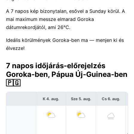
A 7 napos kép bizonytalan, esővel a Sunday körül. A
mai maximum messze elmarad Goroka
dátumrekordjától, ami 26°C.
Ideális körülmények Goroka-ben ma — menjen ki és
élvezze!
7 napos időjárás-előrejelzés
Goroka-ben, Pápua Új-Guinea-ben
🇵🇬
K 4. aug.
Sze 5. aug.
Cs 6. aug.