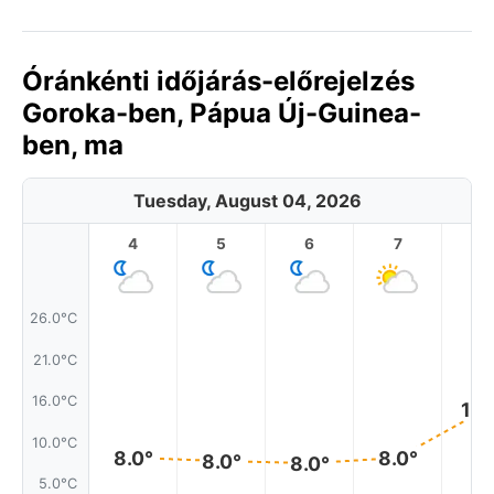
Óránkénti időjárás-előrejelzés
Goroka-ben, Pápua Új-Guinea-
ben, ma
Tuesday, August 04, 2026
4
5
6
7
8
26.0°C
21.0°C
16.0°C
14.
10.0°C
8.0°
8.0°
8.0°
8.0°
5.0°C