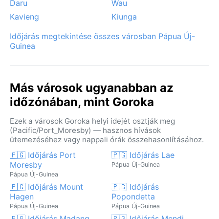
Daru
Wau
Kavieng
Kiunga
Időjárás megtekintése összes városban Pápua Új-
Guinea
Más városok ugyanabban az
időzónában, mint Goroka
Ezek a városok Goroka helyi idejét osztják meg
(Pacific/Port_Moresby) — hasznos hívások
ütemezéséhez vagy nappali órák összehasonlításához.
🇵🇬 Időjárás Port
🇵🇬 Időjárás Lae
Moresby
Pápua Új-Guinea
Pápua Új-Guinea
🇵🇬 Időjárás Mount
🇵🇬 Időjárás
Hagen
Popondetta
Pápua Új-Guinea
Pápua Új-Guinea
🇵🇬 Időjárás Madang
🇵🇬 Időjárás Mendi