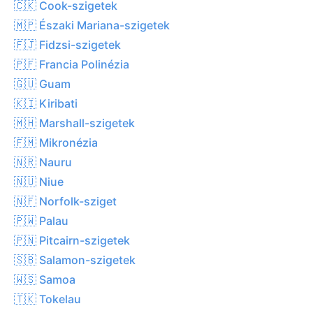
🇨🇰 Cook-szigetek
🇲🇵 Északi Mariana-szigetek
🇫🇯 Fidzsi-szigetek
🇵🇫 Francia Polinézia
🇬🇺 Guam
🇰🇮 Kiribati
🇲🇭 Marshall-szigetek
🇫🇲 Mikronézia
🇳🇷 Nauru
🇳🇺 Niue
🇳🇫 Norfolk-sziget
🇵🇼 Palau
🇵🇳 Pitcairn-szigetek
🇸🇧 Salamon-szigetek
🇼🇸 Samoa
🇹🇰 Tokelau