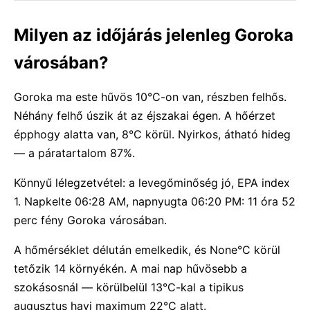
Milyen az időjárás jelenleg Goroka
városában?
Goroka ma este hűvös 10°C-on van, részben felhős.
Néhány felhő úszik át az éjszakai égen. A hőérzet
épphogy alatta van, 8°C körül. Nyirkos, átható hideg
— a páratartalom 87%.
Könnyű lélegzetvétel: a levegőminőség jó, EPA index
1. Napkelte 06:28 AM, napnyugta 06:20 PM: 11 óra 52
perc fény Goroka városában.
A hőmérséklet délután emelkedik, és None°C körül
tetőzik 14 környékén. A mai nap hűvösebb a
szokásosnál — körülbelül 13°C-kal a tipikus
augusztus havi maximum 22°C alatt.