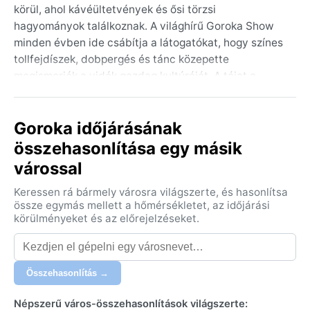
körül, ahol kávéültetvények és ősi törzsi
hagyományok találkoznak. A világhírű Goroka Show
minden évben ide csábítja a látogatókat, hogy színes
tollfejdíszek, dobpergés és tánc közepette
megismerjék a vidék gazdag kultúráját. A tájat a
magasba törő csúcsok és a reggeli ködbe burkolózó
völgyek teszik felejthetetlenné – itt az idő múlása is
Goroka időjárásának
más ritmust diktál.
összehasonlítása egy másik
Az éghajlat a Köppen-féle besorolás szerint Af, azaz
várossal
trópusi esőerdő, ám a 1600 méteres tengerszint
feletti magasság enyhíti a hőséget. A nappali
Keressen rá bármely városra világszerte, és hasonlítsa
hőmérséklet egész évben 24–28 °C körül mozog, az
össze egymás mellett a hőmérsékletet, az időjárási
éjszakák viszont hűvösek, 16–18 °C-ra is lehűlhetnek.
körülményeket és az előrejelzéseket.
A csapadék bőséges: évente átlagosan 2000–2500
mm eső hullik, legtöbb december és március között,
de igazi száraz évszak nincs. A magas páratartalom
Összehasonlítás →
állandó, a reggelek gyakran ködösek. Pakolásnál
könnyű, légáteresztő ruházat, esőkabát és egy
Népszerű város-összehasonlítások világszerte: