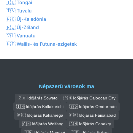
🇹🇴 Tongai
🇹🇻 Tuvalu
🇳🇨 Új-Kaledónia
🇳🇿 Új-Zéland
🇻🇺 Vanuatu
🇼🇫 Wallis- és Futuna-szigetek
Népszerű városok ma
🇿🇦 Időjárás Soweto
🇵🇭 Időjárás Caloocan City
🇮🇳 Időjárás Kallakurichi
🇸🇩 Időjárás Omdurmán
🇰🇪 Időjárás Kakamega
🇵🇰 Időjárás Faisalabad
🇨🇳 Időjárás Weifang
🇬🇳 Időjárás Conakry
🇮🇳 Időjárás Mumbai
🇮🇩 Időjárás Bekasi