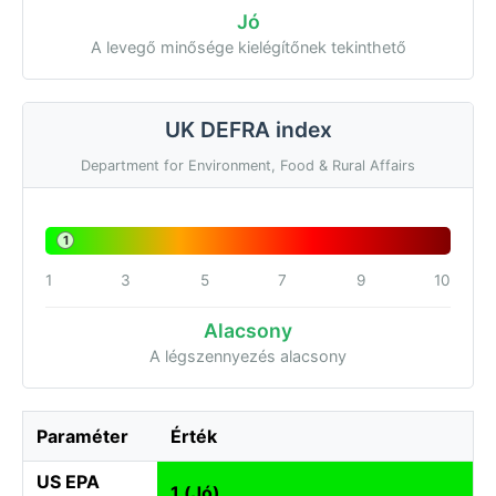
Jó
A levegő minősége kielégítőnek tekinthető
UK DEFRA index
Department for Environment, Food & Rural Affairs
1
1
3
5
7
9
10
Alacsony
A légszennyezés alacsony
Paraméter
Érték
US EPA
1 (Jó)