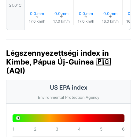
21.0°C
0.0 mm
0.0 mm
0.0 mm
0.0 mm
0.0
↑
↑
↑
↑
17.0 km/h
17.0 km/h
17.0 km/h
16.0 km/h
16.0 
Légszennyezettségi index in
Kimbe, Pápua Új-Guinea 🇵🇬
(AQI)
US EPA index
Environmental Protection Agency
1
1
2
3
4
5
6