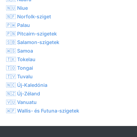
🇳🇺 Niue
🇳🇫 Norfolk-sziget
🇵🇼 Palau
🇵🇳 Pitcairn-szigetek
🇸🇧 Salamon-szigetek
🇼🇸 Samoa
🇹🇰 Tokelau
🇹🇴 Tongai
🇹🇻 Tuvalu
🇳🇨 Új-Kaledónia
🇳🇿 Új-Zéland
🇻🇺 Vanuatu
🇼🇫 Wallis- és Futuna-szigetek