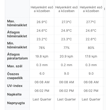
Helyenként eső
Helyenként eső
Helyenként eső
Rés
a közelben
a közelben
a közelben
Max.
26.9°C
27.3°C
27.7°C
hőmérséklet
24.6°C
24.9°C
24.6°C
Átlagos
hőmérséklet
23.2°C
23.3°C
22.6°C
Min.
hőmérséklet
78%
77%
80%
Átlagos
19.8 kph
20.9 kph
17.6 kph
páratartalom
0.3 mm
0.2 mm
0.3 mm
Max. szél
6.0
9.0
9.0
Összes
csapadék
06:08 AM
06:08 AM
06:08 AM
0
UV-index
06:02 PM
06:02 PM
06:02 PM
Napkelte
Last Quarter
Last Quarter
Last Quarter
Napnyugta