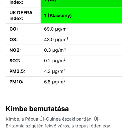
index:
UK DEFRA
1 (Alacsony)
index:
CO:
69.0 µg/m³
O3:
43.0 µg/m³
NO2:
0.3 µg/m³
SO2:
0.2 µg/m³
PM2.5:
4.2 µg/m³
PM10:
6.8 µg/m³
Kimbe bemutatása
Kimbe, a Pápua Új-Guinea északi partján, Új-
Britannia szigetén fekvő város, a trópusi éden egy