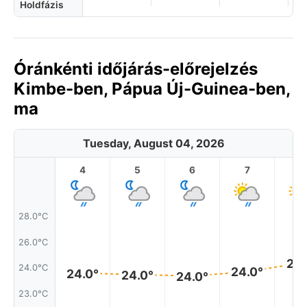
Holdfázis
Óránkénti időjárás-előrejelzés
Kimbe-ben, Pápua Új-Guinea-ben,
ma
Tuesday, August 04, 2026
4
5
6
7
8
28.0°C
26.0°C
25.
24.0°C
24.0°
24.0°
24.0°
24.0°
23.0°C