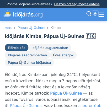
Pontos időjárás-előrejelzések
.
Összes ország megtekintése
.
☰
Időjárás.
org
🌐
más
>
Pápua Új-Guinea
>
Kimbe
Időjárás Kimbe, Pápua Új-Guinea 🇵🇬
Előrejelzés
Időjárás augusztusban
Időjárás szeptemberben
Éves átlagok
Pápua Új-Guinea időjárása
Élő időjárás Kimbe-ban, jelenleg 24°C, helyenként
eső a közelben. Nézze meg a 7 napos előrejelzést,
az óránkénti feltételeket és a levegőminőség
indexet. Kimbe tartozik
Pápua Új-Guinea
— az
összes fővárosi város időjárásának megtekintése
itt
Pápua Új-Guinea
, vagy böngésszen
a legforróbb