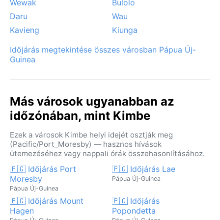
Wewak
Bulolo
Daru
Wau
Kavieng
Kiunga
Időjárás megtekintése összes városban Pápua Új-
Guinea
Más városok ugyanabban az
időzónában, mint Kimbe
Ezek a városok Kimbe helyi idejét osztják meg
(Pacific/Port_Moresby) — hasznos hívások
ütemezéséhez vagy nappali órák összehasonlításához.
🇵🇬 Időjárás Port
🇵🇬 Időjárás Lae
Moresby
Pápua Új-Guinea
Pápua Új-Guinea
🇵🇬 Időjárás Mount
🇵🇬 Időjárás
Hagen
Popondetta