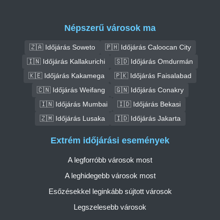
Népszerű városok ma
🇿🇦 Időjárás Soweto
🇵🇭 Időjárás Caloocan City
🇮🇳 Időjárás Kallakurichi
🇸🇩 Időjárás Omdurmán
🇰🇪 Időjárás Kakamega
🇵🇰 Időjárás Faisalabad
🇨🇳 Időjárás Weifang
🇬🇳 Időjárás Conakry
🇮🇳 Időjárás Mumbai
🇮🇩 Időjárás Bekasi
🇿🇲 Időjárás Lusaka
🇮🇩 Időjárás Jakarta
Extrém időjárási események
A legforróbb városok most
A leghidegebb városok most
Esőzésekkel leginkább sújtott városok
Legszelesebb városok