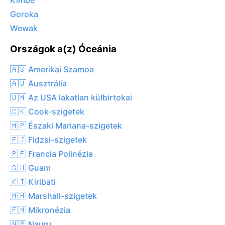
Kimbe
Goroka
Wewak
Országok a(z) Óceánia
🇦🇸 Amerikai Szamoa
🇦🇺 Ausztrália
🇺🇲 Az USA lakatlan külbirtokai
🇨🇰 Cook-szigetek
🇲🇵 Északi Mariana-szigetek
🇫🇯 Fidzsi-szigetek
🇵🇫 Francia Polinézia
🇬🇺 Guam
🇰🇮 Kiribati
🇲🇭 Marshall-szigetek
🇫🇲 Mikronézia
🇳🇷 Nauru