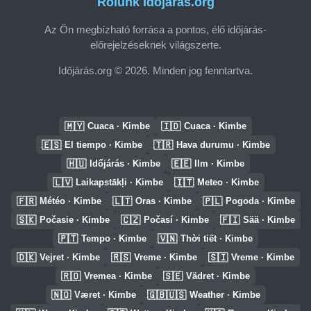
Rólunk Időjárás.org
Az Ön megbízható forrása a pontos, élő időjárás-
előrejelzéseknek világszerte.
Időjárás.org © 2026. Minden jog fenntartva.
🇲🇾
🇮🇩
Cuaca · Kimbe
Cuaca · Kimbe
🇪🇸
🇹🇷
El tiempo · Kimbe
Hava durumu · Kimbe
🇭🇺
🇪🇪
Időjárás · Kimbe
Ilm · Kimbe
🇱🇻
🇮🇹
Laikapstākļi · Kimbe
Meteo · Kimbe
🇫🇷
🇱🇹
🇵🇱
Météo · Kimbe
Oras · Kimbe
Pogoda · Kimbe
🇸🇰
🇨🇿
🇫🇮
Počasie · Kimbe
Počasí · Kimbe
Sää · Kimbe
🇵🇹
🇻🇳
Tempo · Kimbe
Thời tiết · Kimbe
🇩🇰
🇷🇸
🇸🇮
Vejret · Kimbe
Vreme · Kimbe
Vreme · Kimbe
🇷🇴
🇸🇪
Vremea · Kimbe
Vädret · Kimbe
🇳🇴
🇬🇧🇺🇸
Været · Kimbe
Weather · Kimbe