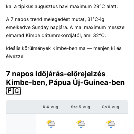
kal a tipikus augusztus havi maximum 29°C alatt.
A 7 napos trend melegedést mutat, 31°C-ig
emelkedve Sunday napjára. A mai maximum messze
elmarad Kimbe dátumrekordjától, ami 32°C.
Ideális körülmények Kimbe-ben ma — menjen ki és
élvezze!
7 napos időjárás-előrejelzés
Kimbe-ben, Pápua Új-Guinea-ben
🇵🇬
K 4. aug.
Sze 5. aug.
Cs 6. aug.