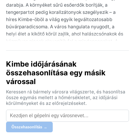
darabja. A környéket sűrű esőerdők borítják, a
tengerpartot pedig korallzátonyok szegélyezik – a
híres Kimbe-öböl a világ egyik legváltozatosabb
búvárparadicsoma. A város hangulata nyugodt, a
helyi élet a kikötő körül zajlik, ahol halászcsónakok és
kézműves piacok elevenítik fel a mindennapokat. A
távolban az Ulawun vulkán kúpja emelkedik, időnként
füstöt eregetve, emlékeztetve a sziget vulkanikus
Kimbe időjárásának
gyökereire. A földrajz: part menti síkság, mögötte
hegyekkel, a természet itt még érintetlen.
összehasonlítása egy másik
várossal
Az éghajlat a Köppen-féle Af osztályba tartozik:
trópusi esőerdő-klíma. Egész évben magas a
Keressen rá bármely városra világszerte, és hasonlítsa
páratartalom, a hőmérséklet 27–30 °C között mozog,
össze egymás mellett a hőmérsékletet, az időjárási
kisebb napi ingásokkal. Nincs valódi száraz évszak; az
körülményeket és az előrejelzéseket.
esőzések hevesek és gyakoriak, az éves csapadék
meghaladja a 3000 millimétert. Nyáron (november–
április) a délnyugati monszun hozza a legtöbb esőt,
Összehasonlítás →
télen (május–október) valamivel kevesebb, de a