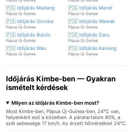
Pápua Új-Guinea
Pápua Új-Guinea
🇵🇬 Időjárás Madang
🇵🇬 Időjárás Mendi
Pápua Új-Guinea
Pápua Új-Guinea
🇵🇬 Időjárás Goroka
🇵🇬 Időjárás Wewak
Pápua Új-Guinea
Pápua Új-Guinea
🇵🇬 Időjárás Bulolo
🇵🇬 Időjárás Daru
Pápua Új-Guinea
Pápua Új-Guinea
🇵🇬 Időjárás Wau
🇵🇬 Időjárás Kavieng
Pápua Új-Guinea
Pápua Új-Guinea
Időjárás Kimbe-ben — Gyakran
ismételt kérdések
Milyen az időjárás Kimbe-ben most?
Most Kimbe-ben, Pápua Új-Guinea-ben, 24°C van,
helyenként eső a közelben. A páratartalom 80%, a
szél sebessége 17 km/h. Az érzett hőmérséklet 24°C.