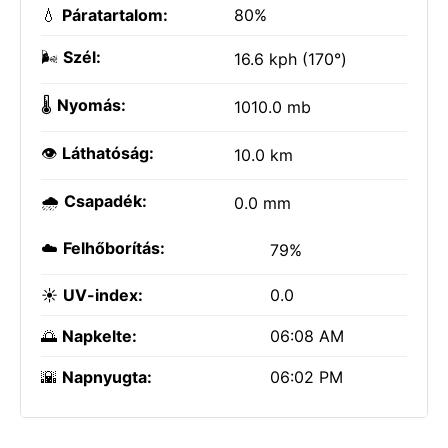
💧
Páratartalom:
80%
🌬️
Szél:
16.6 kph (170°)
🌡️
Nyomás:
1010.0 mb
👁️
Láthatóság:
10.0 km
🌧️
Csapadék:
0.0 mm
☁️
Felhőborítás:
79%
☀️
UV-index:
0.0
🌅
Napkelte:
06:08 AM
🌇
Napnyugta:
06:02 PM