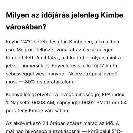
Milyen az időjárás jelenleg Kimbe
városában?
Enyhe 24°C sötétedés után Kimbeben, a közelben
eső. Megtört felhőzet vonul át az éjszakai égen
Kimbe felett. Amit látsz, azt kapod — olyan, mint a
jelzett hőmérséklet. Egyenletes szellő fúj 17 km/h
sebességgel west irányból. Nehéz, trópusi levegő
most — 80%-os páratartalom.
Könnyű lélegzetvétel: a levegőminőség jó, EPA index
1. Napkelte 06:08 AM, napnyugta 06:02 PM: 11 óra 54
perc fény Kimbe városában.
Az elkövetkező 24 órában száraz marad az idő. A
mai nap hűvösebb a szokásosnál — körülbelül 5°C-