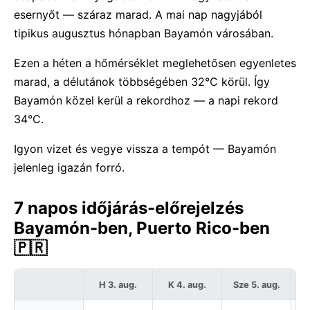
esernyőt — száraz marad. A mai nap nagyjából
tipikus augusztus hónapban Bayamón városában.
Ezen a héten a hőmérséklet meglehetősen egyenletes
marad, a délutánok többségében 32°C körül. Így
Bayamón közel kerül a rekordhoz — a napi rekord
34°C.
Igyon vizet és vegye vissza a tempót — Bayamón
jelenleg igazán forró.
7 napos időjárás-előrejelzés
Bayamón-ben, Puerto Rico-ben
🇵🇷
H 3. aug.
K 4. aug.
Sze 5. aug.
C