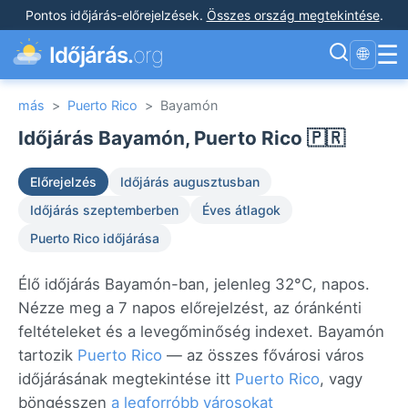
Pontos időjárás-előrejelzések
.
Összes ország megtekintése
.
☰
Időjárás.
org
🌐
más
>
Puerto Rico
>
Bayamón
Időjárás Bayamón, Puerto Rico 🇵🇷
Előrejelzés
Időjárás augusztusban
Időjárás szeptemberben
Éves átlagok
Puerto Rico időjárása
Élő időjárás Bayamón-ban, jelenleg 32°C, napos.
Nézze meg a 7 napos előrejelzést, az óránkénti
feltételeket és a levegőminőség indexet. Bayamón
tartozik
Puerto Rico
— az összes fővárosi város
időjárásának megtekintése itt
Puerto Rico
, vagy
böngésszen
a legforróbb városokat