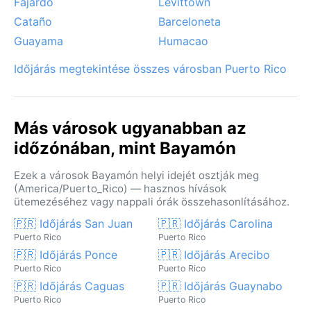
Fajardo
Levittown
Cataño
Barceloneta
Guayama
Humacao
Időjárás megtekintése összes városban Puerto Rico
Más városok ugyanabban az
időzónában, mint Bayamón
Ezek a városok Bayamón helyi idejét osztják meg
(America/Puerto_Rico) — hasznos hívások
ütemezéséhez vagy nappali órák összehasonlításához.
🇵🇷 Időjárás San Juan
🇵🇷 Időjárás Carolina
Puerto Rico
Puerto Rico
🇵🇷 Időjárás Ponce
🇵🇷 Időjárás Arecibo
Puerto Rico
Puerto Rico
🇵🇷 Időjárás Caguas
🇵🇷 Időjárás Guaynabo
Puerto Rico
Puerto Rico