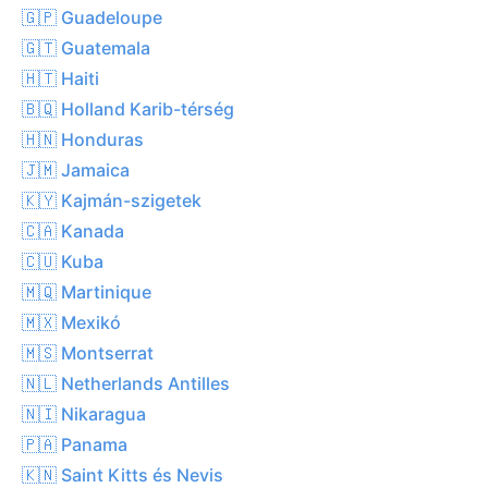
🇬🇵 Guadeloupe
🇬🇹 Guatemala
🇭🇹 Haiti
🇧🇶 Holland Karib-térség
🇭🇳 Honduras
🇯🇲 Jamaica
🇰🇾 Kajmán-szigetek
🇨🇦 Kanada
🇨🇺 Kuba
🇲🇶 Martinique
🇲🇽 Mexikó
🇲🇸 Montserrat
🇳🇱 Netherlands Antilles
🇳🇮 Nikaragua
🇵🇦 Panama
🇰🇳 Saint Kitts és Nevis