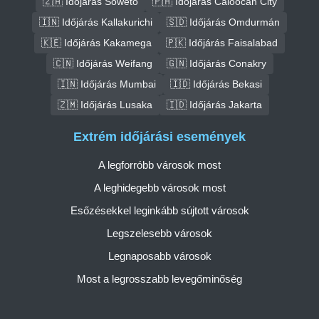
🇿🇦 Időjárás Soweto
🇵🇭 Időjárás Caloocan City
🇮🇳 Időjárás Kallakurichi
🇸🇩 Időjárás Omdurmán
🇰🇪 Időjárás Kakamega
🇵🇰 Időjárás Faisalabad
🇨🇳 Időjárás Weifang
🇬🇳 Időjárás Conakry
🇮🇳 Időjárás Mumbai
🇮🇩 Időjárás Bekasi
🇿🇲 Időjárás Lusaka
🇮🇩 Időjárás Jakarta
Extrém időjárási események
A legforróbb városok most
A leghidegebb városok most
Esőzésekkel leginkább sújtott városok
Legszelesebb városok
Legnaposabb városok
Most a legrosszabb levegőminőség