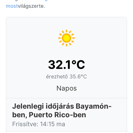
most
világszerte.
32.1°C
érezhető 35.6°C
Napos
Jelenlegi időjárás Bayamón-
ben, Puerto Rico-ben
Frissítve: 14:15 ma