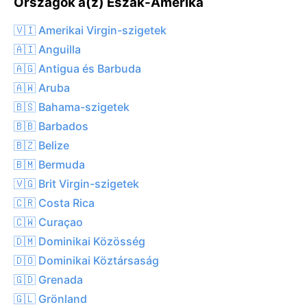
Országok a(z) Észak-Amerika
🇻🇮 Amerikai Virgin-szigetek
🇦🇮 Anguilla
🇦🇬 Antigua és Barbuda
🇦🇼 Aruba
🇧🇸 Bahama-szigetek
🇧🇧 Barbados
🇧🇿 Belize
🇧🇲 Bermuda
🇻🇬 Brit Virgin-szigetek
🇨🇷 Costa Rica
🇨🇼 Curaçao
🇩🇲 Dominikai Közösség
🇩🇴 Dominikai Köztársaság
🇬🇩 Grenada
🇬🇱 Grönland