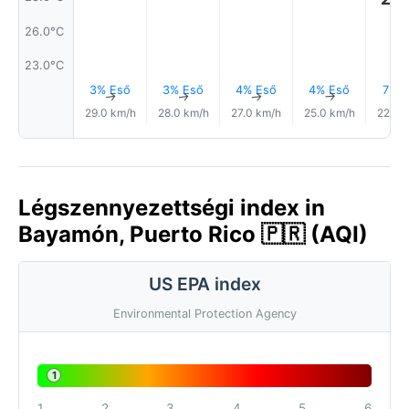
26.0°C
23.0°C
3% Eső
3% Eső
4% Eső
4% Eső
7% E
↑
↑
↑
↑
29.0 km/h
28.0 km/h
27.0 km/h
25.0 km/h
22.0 
Légszennyezettségi index in
Bayamón, Puerto Rico 🇵🇷 (AQI)
US EPA index
Environmental Protection Agency
1
1
2
3
4
5
6