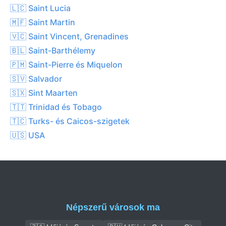
🇱🇨 Saint Lucia
🇲🇫 Saint Martin
🇻🇨 Saint Vincent, Grenadines
🇧🇱 Saint-Barthélemy
🇵🇲 Saint-Pierre és Miquelon
🇸🇻 Salvador
🇸🇽 Sint Maarten
🇹🇹 Trinidad és Tobago
🇹🇨 Turks- és Caicos-szigetek
🇺🇸 USA
Népszerű városok ma