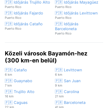
🇵🇷 Időjárás Trujillo Alto
🇵🇷 Időjárás Mayagüez
Puerto Rico
Puerto Rico
🇵🇷 Időjárás Fajardo
🇵🇷 Időjárás Levittown
Puerto Rico
Puerto Rico
🇵🇷 Időjárás Cataño
🇵🇷 Időjárás
Barceloneta
Puerto Rico
Puerto Rico
Közeli városok Bayamón-hez
(300 km-en belül)
🇵🇷 Cataño
🇵🇷 Levittown
6 km
6 km
🇵🇷 Guaynabo
🇵🇷 San Juan
7 km
9 km
🇵🇷 Trujillo Alto
🇵🇷 Carolina
16 km
21 km
🇵🇷 Caguas
🇵🇷 Barceloneta
22 km
41 km