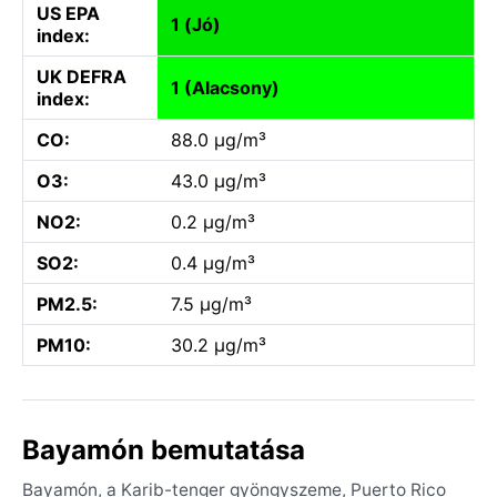
US EPA
1 (Jó)
index:
UK DEFRA
1 (Alacsony)
index:
CO:
88.0 µg/m³
O3:
43.0 µg/m³
NO2:
0.2 µg/m³
SO2:
0.4 µg/m³
PM2.5:
7.5 µg/m³
PM10:
30.2 µg/m³
Bayamón bemutatása
Bayamón, a Karib-tenger gyöngyszeme, Puerto Rico