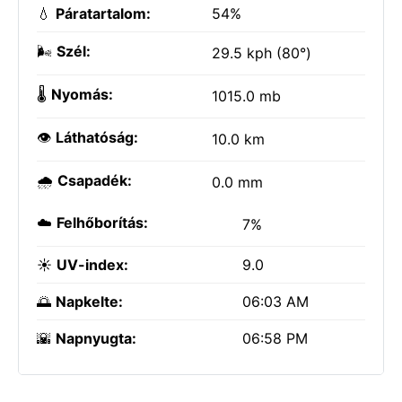
💧
Páratartalom:
54%
🌬️
Szél:
29.5 kph (80°)
🌡️
Nyomás:
1015.0 mb
👁️
Láthatóság:
10.0 km
🌧️
Csapadék:
0.0 mm
☁️
Felhőborítás:
7%
☀️
UV-index:
9.0
🌅
Napkelte:
06:03 AM
🌇
Napnyugta:
06:58 PM