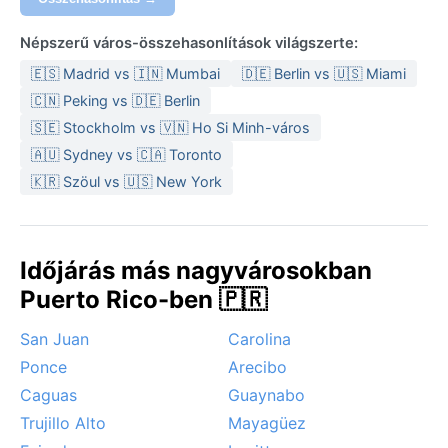
még ekkor is jelen vannak. Könnyű, légáteresztő
pamutruha, vízhatlan kabát és kényelmes szandál –
Népszerű város-összehasonlítások világszerte:
ezek az alapok az utazó bőröndjében.
🇪🇸 Madrid vs 🇮🇳 Mumbai
🇩🇪 Berlin vs 🇺🇸 Miami
A legkedvezőbb időszak decembertől áprilisig tart,
🇨🇳 Peking vs 🇩🇪 Berlin
amikor kevesebb a csapadék, a nap gyakrabban süt,
🇸🇪 Stockholm vs 🇻🇳 Ho Si Minh-város
és a hőség is elviselhetőbb. Kiemelendő időjárási
🇦🇺 Sydney vs 🇨🇦 Toronto
jelenség a hurrikánszezon, amely hivatalosan június
🇰🇷 Szöul vs 🇺🇸 New York
elsejétől november végéig tart, ilyenkor trópusi
viharok vagy erősebb ciklonok is elérhetik a szigetet.
Bár monszun nem jellemző, a folyamatos keleti
passzátszél enyhíti a forróságot és hozza a
Időjárás más nagyvárosokban
nedvességet, ami az esőerdők bujaságát táplálja.
Puerto Rico-ben 🇵🇷
Bayamón klímája a természet közelségét kínálja – a
záporok után kibomló szivárvány itt mindennapos
San Juan
Carolina
látvány.
Ponce
Arecibo
Caguas
Guaynabo
Trujillo Alto
Mayagüez