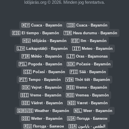
Időjárás.org © 2026. Minden jog fenntartva.
🇲🇾
🇮🇩
Cuaca · Bayamón
Cuaca · Bayamón
🇪🇸
🇹🇷
El tiempo · Bayamón
Hava durumu · Bayamón
🇭🇺
🇪🇪
Időjárás · Bayamón
Ilm · Bayamón
🇱🇻
🇮🇹
Laikapstākļi · Bayamón
Meteo · Bayamón
🇫🇷
🇱🇹
Météo · Bayamón
Oras · Bajamonas
🇵🇱
🇸🇰
Pogoda · Bayamón
Počasie · Bayamón
🇨🇿
🇫🇮
Počasí · Bayamón
Sää · Bayamón
🇵🇹
🇻🇳
Tempo · Bayamón
Thời tiết · Bayamón
🇩🇰
🇷🇸
Vejret · Bayamón
Vreme · Bayamón
🇸🇮
🇷🇴
Vreme · Bayamón
Vremea · Bayamón
🇸🇪
🇳🇴
Vädret · Bayamón
Været · Bayamón
🇬🇧🇺🇸
🇳🇱
Weather · Bayamón
Weer · Bayamón
🇩🇪
🇺🇦
Wetter · Bayamón
Погода · Баямон
🇷🇺
🇸🇦
Погода · Баямон
الطقس · بايامون