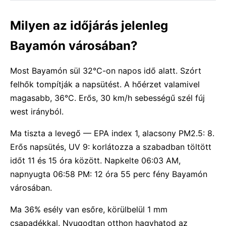
Milyen az időjárás jelenleg
Bayamón városában?
Most Bayamón sül 32°C-on napos idő alatt. Szórt
felhők tompítják a napsütést. A hőérzet valamivel
magasabb, 36°C. Erős, 30 km/h sebességű szél fúj
west irányból.
Ma tiszta a levegő — EPA index 1, alacsony PM2.5: 8.
Erős napsütés, UV 9: korlátozza a szabadban töltött
időt 11 és 15 óra között. Napkelte 06:03 AM,
napnyugta 06:58 PM: 12 óra 55 perc fény Bayamón
városában.
Ma 36% esély van esőre, körülbelül 1 mm
csapadékkal. Nyugodtan otthon hagyhatod az