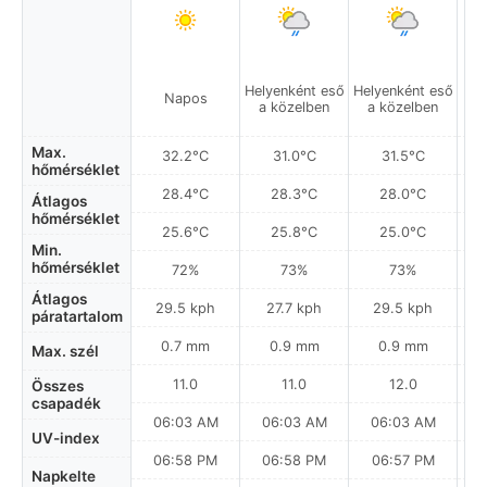
Helyenként eső
Helyenként eső
Napos
a közelben
a közelben
Max.
32.2°C
31.0°C
31.5°C
hőmérséklet
28.4°C
28.3°C
28.0°C
Átlagos
hőmérséklet
25.6°C
25.8°C
25.0°C
Min.
hőmérséklet
72%
73%
73%
Átlagos
29.5 kph
27.7 kph
29.5 kph
páratartalom
0.7 mm
0.9 mm
0.9 mm
Max. szél
11.0
11.0
12.0
Összes
csapadék
06:03 AM
06:03 AM
06:03 AM
0
UV-index
06:58 PM
06:58 PM
06:57 PM
Napkelte