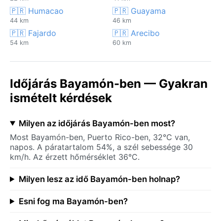
🇵🇷 Humacao
🇵🇷 Guayama
44 km
46 km
🇵🇷 Fajardo
🇵🇷 Arecibo
54 km
60 km
Időjárás Bayamón-ben — Gyakran
ismételt kérdések
Milyen az időjárás Bayamón-ben most?
Most Bayamón-ben, Puerto Rico-ben, 32°C van,
napos. A páratartalom 54%, a szél sebessége 30
km/h. Az érzett hőmérséklet 36°C.
Milyen lesz az idő Bayamón-ben holnap?
Esni fog ma Bayamón-ben?