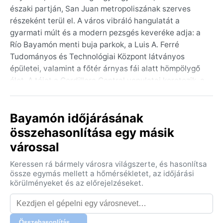
északi partján, San Juan metropoliszának szerves
részeként terül el. A város vibráló hangulatát a
gyarmati múlt és a modern pezsgés keveréke adja: a
Río Bayamón menti buja parkok, a Luis A. Ferré
Tudományos és Technológiai Központ látványos
épületei, valamint a főtér árnyas fái alatt hömpölygő
élet. A tájat a Cordillera Central vonulatai keretezik, a
sziget belseje felé emelkedő zöld dombok, pálma- és
mangófák között kanyargó utcák teszik
Bayamón időjárásának
emlékezetessé a városképet.
összehasonlítása egy másik
Éghajlata a Köppen-féle Af besorolásnak megfelelően
várossal
trópusi esőerdő-klíma: a hőmérséklet egész évben 22
és 32 °C között ingadozik, a páratartalom állandóan
Keressen rá bármely városra világszerte, és hasonlítsa
magas. A nyári hónapokban (májustól októberig)
össze egymás mellett a hőmérsékletet, az időjárási
gyakoriak a heves délutáni záporok, a csapadék éves
körülményeket és az előrejelzéseket.
mennyisége meghaladja az 1500 millimétert. A tél
enyhén hűvösebb, decembertől áprilisig 22–28 °C a
jellemző, de a pára és az átmeneti felhőszakadások
Összehasonlítás →