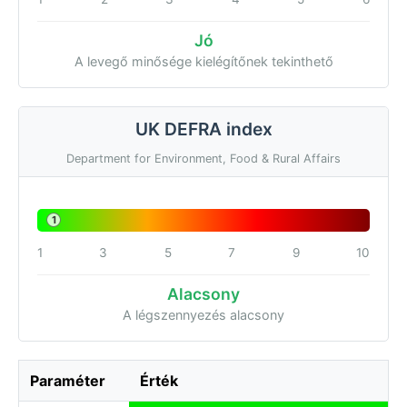
Jó
A levegő minősége kielégítőnek tekinthető
UK DEFRA index
Department for Environment, Food & Rural Affairs
1
1
3
5
7
9
10
Alacsony
A légszennyezés alacsony
Paraméter
Érték