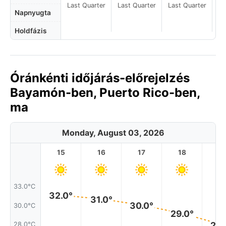
Last Quarter
Last Quarter
Last Quarter
La
Napnyugta
Holdfázis
Óránkénti időjárás-előrejelzés
Bayamón-ben, Puerto Rico-ben,
ma
Monday, August 03, 2026
15
16
17
18
1
33.0°C
32.0°
31.0°
30.0°
30.0°C
29.0°
28.
28.0°C