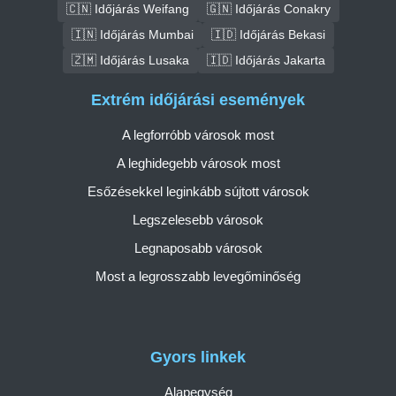
🇨🇳 Időjárás Weifang
🇬🇳 Időjárás Conakry
🇮🇳 Időjárás Mumbai
🇮🇩 Időjárás Bekasi
🇿🇲 Időjárás Lusaka
🇮🇩 Időjárás Jakarta
Extrém időjárási események
A legforróbb városok most
A leghidegebb városok most
Esőzésekkel leginkább sújtott városok
Legszelesebb városok
Legnaposabb városok
Most a legrosszabb levegőminőség
Gyors linkek
Alapegység