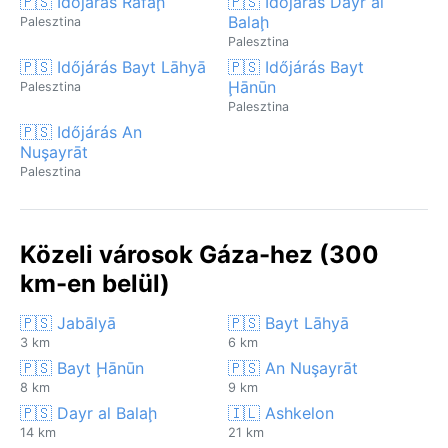
🇵🇸 Időjárás Rafaḩ
🇵🇸 Időjárás Dayr al
Balaḩ
Palesztina
Palesztina
🇵🇸 Időjárás Bayt Lāhyā
🇵🇸 Időjárás Bayt
Ḩānūn
Palesztina
Palesztina
🇵🇸 Időjárás An
Nuşayrāt
Palesztina
Közeli városok Gáza-hez (300
km-en belül)
🇵🇸 Jabālyā
🇵🇸 Bayt Lāhyā
3 km
6 km
🇵🇸 Bayt Ḩānūn
🇵🇸 An Nuşayrāt
8 km
9 km
🇵🇸 Dayr al Balaḩ
🇮🇱 Ashkelon
14 km
21 km