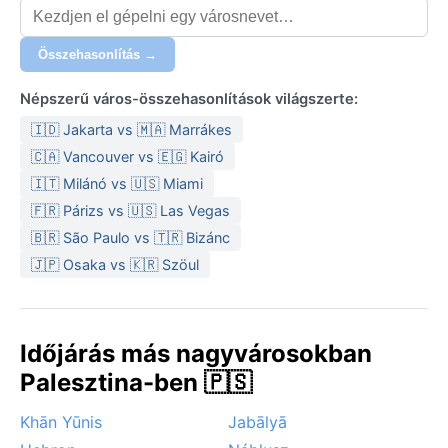
Összehasonlítás →
Népszerű város-összehasonlítások világszerte:
🇮🇩 Jakarta vs 🇲🇦 Marrákes
🇨🇦 Vancouver vs 🇪🇬 Kairó
🇮🇹 Milánó vs 🇺🇸 Miami
🇫🇷 Párizs vs 🇺🇸 Las Vegas
🇧🇷 São Paulo vs 🇹🇷 Bizánc
🇯🇵 Osaka vs 🇰🇷 Szöul
Időjárás más nagyvárosokban
Palesztina-ben 🇵🇸
Khān Yūnis
Jabālyā