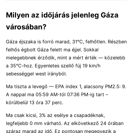
Milyen az időjárás jelenleg Gáza
városában?
Gáza éjszaka is forró marad, 31°C, felhőtlen. Részben
felhős égbolt Gáza felett ma éjjel. Sokkal
melegebbnek érződik, mint a mért érték — közelebb
a 35°C-hoz. Egyenletes szellő fúj 19 km/h
sebességgel west irányból.
Ma tiszta a levegő — EPA index 1, alacsony PM2.5: 9.
A nappal ma 05:59 AM-tól 07:36 PM-ig tart –
körülbelül 13 óra 37 perc.
Ma csak kicsi, 3% az esélye a csapadéknak,
legfeljebb 0 mm várható. Az elkövetkező 24 órában
száraz marad az idő. Ez pontosan megegyezik a