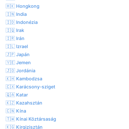
🇭🇰 Hongkong
🇮🇳 India
🇮🇩 Indonézia
🇮🇶 Irak
🇮🇷 Irán
🇮🇱 Izrael
🇯🇵 Japán
🇾🇪 Jemen
🇯🇴 Jordánia
🇰🇭 Kambodzsa
🇨🇽 Karácsony-sziget
🇶🇦 Katar
🇰🇿 Kazahsztán
🇨🇳 Kína
🇹🇼 Kínai Köztársaság
🇰🇬 Kirgizisztán