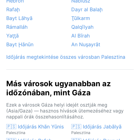
Hebron
Náblusz
Rafaḩ
Dayr al Balaḩ
Bayt Lāhyā
Ţūlkarm
Rámalláh
Qalqīlyah
Yaţţā
Al Bīrah
Bayt Ḩānūn
An Nuşayrāt
Időjárás megtekintése összes városban Palesztina
Más városok ugyanabban az
időzónában, mint Gáza
Ezek a városok Gáza helyi idejét osztják meg
(Asia/Gaza) — hasznos hívások ütemezéséhez vagy
nappali órák összehasonlításához.
🇵🇸 Időjárás Khān Yūnis
🇵🇸 Időjárás Jabālyā
Palesztina
Palesztina