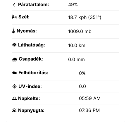
💧
Páratartalom:
49%
🌬️
Szél:
18.7 kph (351°)
🌡️
Nyomás:
1009.0 mb
👁️
Láthatóság:
10.0 km
🌧️
Csapadék:
0.0 mm
☁️
Felhőborítás:
0%
☀️
UV-index:
0.0
🌅
Napkelte:
05:59 AM
🌇
Napnyugta:
07:36 PM