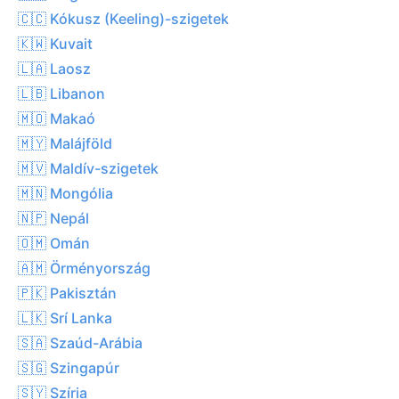
🇨🇨 Kókusz (Keeling)-szigetek
🇰🇼 Kuvait
🇱🇦 Laosz
🇱🇧 Libanon
🇲🇴 Makaó
🇲🇾 Malájföld
🇲🇻 Maldív-szigetek
🇲🇳 Mongólia
🇳🇵 Nepál
🇴🇲 Omán
🇦🇲 Örményország
🇵🇰 Pakisztán
🇱🇰 Srí Lanka
🇸🇦 Szaúd-Arábia
🇸🇬 Szingapúr
🇸🇾 Szíria