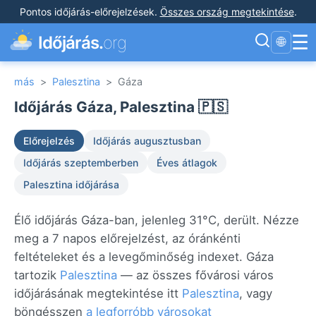
Pontos időjárás-előrejelzések
.
Összes ország megtekintése
.
☰
Időjárás.
org
🌐
más
>
Palesztina
>
Gáza
Időjárás Gáza, Palesztina 🇵🇸
Előrejelzés
Időjárás augusztusban
Időjárás szeptemberben
Éves átlagok
Palesztina időjárása
Élő időjárás Gáza-ban, jelenleg 31°C, derült. Nézze
meg a 7 napos előrejelzést, az óránkénti
feltételeket és a levegőminőség indexet. Gáza
tartozik
Palesztina
— az összes fővárosi város
időjárásának megtekintése itt
Palesztina
, vagy
böngésszen
a legforróbb városokat