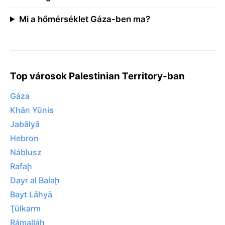
Mi a hőmérséklet Gáza-ben ma?
Top városok Palestinian Territory-ban
Gáza
Khān Yūnis
Jabālyā
Hebron
Náblusz
Rafaḩ
Dayr al Balaḩ
Bayt Lāhyā
Ţūlkarm
Rámalláh