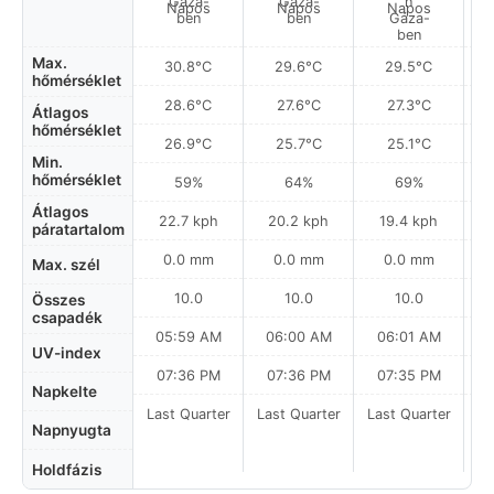
Napos
Napos
Napos
Max.
30.8°C
29.6°C
29.5°C
hőmérséklet
28.6°C
27.6°C
27.3°C
Átlagos
hőmérséklet
26.9°C
25.7°C
25.1°C
Min.
hőmérséklet
59%
64%
69%
Átlagos
22.7 kph
20.2 kph
19.4 kph
páratartalom
0.0 mm
0.0 mm
0.0 mm
Max. szél
10.0
10.0
10.0
Összes
csapadék
05:59 AM
06:00 AM
06:01 AM
UV-index
07:36 PM
07:36 PM
07:35 PM
Napkelte
Last Quarter
Last Quarter
Last Quarter
La
Napnyugta
Holdfázis