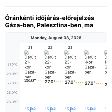
Óránkénti időjárás-előrejelzés
Gáza-ben, Palesztina-ben, ma
Monday, August 03, 2026
21
22
23
1
31.0°C
29.0°C
28.0°
27.0°
27.0°
27.0°
27.0°C
27.
25.0°C
23.0°C
4% Eső
4% Eső
4% Eső
4% Eső
4% E
↑
↑
↑
↑
↑