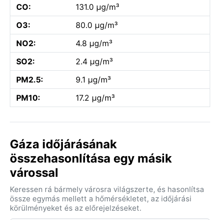
CO:
131.0 µg/m³
O3:
80.0 µg/m³
NO2:
4.8 µg/m³
SO2:
2.4 µg/m³
PM2.5:
9.1 µg/m³
PM10:
17.2 µg/m³
Gáza időjárásának
összehasonlítása egy másik
várossal
Keressen rá bármely városra világszerte, és hasonlítsa
össze egymás mellett a hőmérsékletet, az időjárási
körülményeket és az előrejelzéseket.