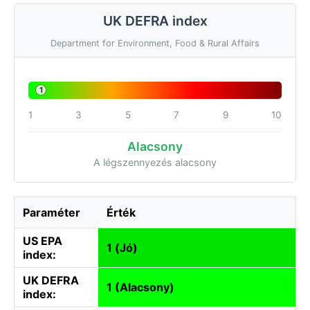
UK DEFRA index
Department for Environment, Food & Rural Affairs
1
1
3
5
7
9
10
Alacsony
A légszennyezés alacsony
Paraméter
Érték
US EPA
1 (Jó)
index:
UK DEFRA
1 (Alacsony)
index: