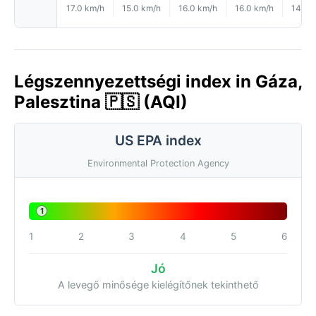
17.0 km/h
15.0 km/h
16.0 km/h
16.0 km/h
14.0 
Légszennyezettségi index in Gáza,
Palesztina 🇵🇸 (AQI)
US EPA index
Environmental Protection Agency
1
1
2
3
4
5
6
Jó
A levegő minősége kielégítőnek tekinthető