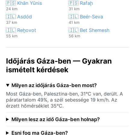
🇵🇸 Khān Yūnis
🇵🇸 Rafaḩ
24 km
31 km
🇮🇱 Asdód
🇮🇱 Beér-Seva
37 km
41 km
🇮🇱 Reẖovot
🇮🇱 Bet Shemesh
55 km
56 km
Időjárás Gáza-ben — Gyakran
ismételt kérdések
Milyen az időjárás Gáza-ben most?
Most Gáza-ben, Palesztina-ben, 31°C van, derült. A
páratartalom 49%, a szél sebessége 19 km/h. Az
érzett hőmérséklet 35°C.
Milyen lesz az idő Gáza-ben holnap?
Esni fog ma Gáza-ben?