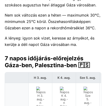
szokásos augusztus havi átlaggal Gáza városában.
Nem sok változás ezen a héten — maximumok 30°C,
minimumok 25°C körül. Összehasonlításképpen:
Gázaben ezen a napon a rekordhőmérséklet 36°C.
A lényeg: igyon sok vizet, keresse az árnyékot, és
kerülje a déli napot Gáza városában ma.
7 napos időjárás-előrejelzés
Gáza-ben, Palesztina-ben 🇵🇸
H 3. aug.
K 4. aug.
Sze 5. aug.
C