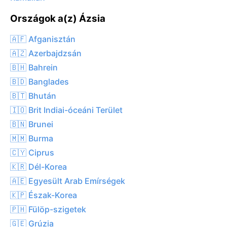
Országok a(z) Ázsia
🇦🇫 Afganisztán
🇦🇿 Azerbajdzsán
🇧🇭 Bahrein
🇧🇩 Banglades
🇧🇹 Bhután
🇮🇴 Brit Indiai-óceáni Terület
🇧🇳 Brunei
🇲🇲 Burma
🇨🇾 Ciprus
🇰🇷 Dél-Korea
🇦🇪 Egyesült Arab Emírségek
🇰🇵 Észak-Korea
🇵🇭 Fülöp-szigetek
🇬🇪 Grúzia