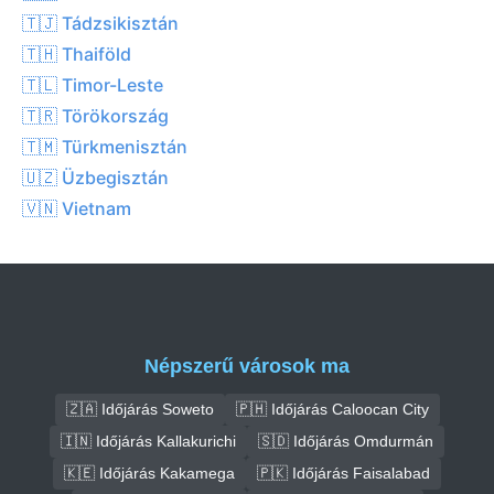
🇹🇯 Tádzsikisztán
🇹🇭 Thaiföld
🇹🇱 Timor-Leste
🇹🇷 Törökország
🇹🇲 Türkmenisztán
🇺🇿 Üzbegisztán
🇻🇳 Vietnam
Népszerű városok ma
🇿🇦 Időjárás Soweto
🇵🇭 Időjárás Caloocan City
🇮🇳 Időjárás Kallakurichi
🇸🇩 Időjárás Omdurmán
🇰🇪 Időjárás Kakamega
🇵🇰 Időjárás Faisalabad