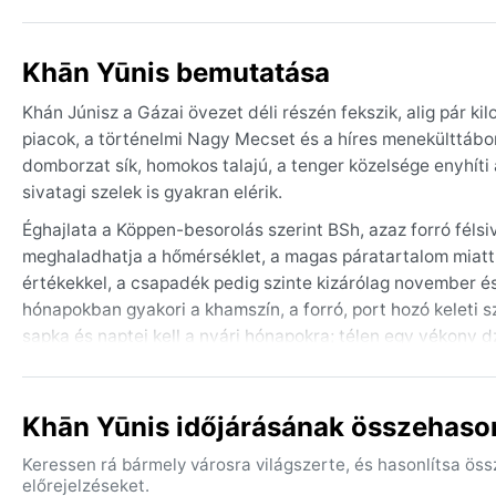
Khān Yūnis bemutatása
Khán Júnisz a Gázai övezet déli részén fekszik, alig pár ki
piacok, a történelmi Nagy Mecset és a híres menekülttábor
domborzat sík, homokos talajú, a tenger közelsége enyhíti a
sivatagi szelek is gyakran elérik.
Éghajlata a Köppen-besorolás szerint BSh, azaz forró félsi
meghaladhatja a hőmérséklet, a magas páratartalom miatt 
értékekkel, a csapadék pedig szinte kizárólag november és 
hónapokban gyakori a khamszín, a forró, port hozó keleti
sapka és naptej kell a nyári hónapokra; télen egy vékony dz
A legkellemesebb időjárás március-májusban, illetve okt
mozog, a levegő szárazabb, és a szél is csendesebb. A nyá
Khān Yūnis időjárásának összehason
heves esőzések is előfordulnak, amelyek a gyenge vízelvez
tehát nem szélsőséges, de a látogatónak érdemes alkalmaz
Keressen rá bármely városra világszerte, és hasonlítsa ös
porhoz.
előrejelzéseket.