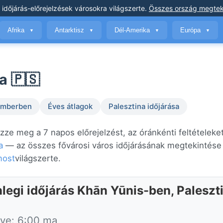
 időjárás-előrejelzések
városokra világszerte
.
Összes ország megtek
Afrika
Antarktisz
Dél-Amerika
Európa
▼
▼
▼
▼
a 🇵🇸
temberben
Éves átlagok
Palesztina időjárása
zze meg a 7 napos előrejelzést, az óránkénti feltételeke
a
— az összes fővárosi város időjárásának megtekintése 
most
világszerte.
nlegi időjárás Khān Yūnis-ben, Paleszt
tve: 6:00 ma