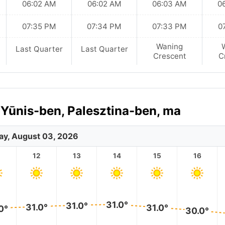
06:02 AM
06:02 AM
06:03 AM
0
07:35 PM
07:34 PM
07:33 PM
0
Waning
Last Quarter
Last Quarter
Crescent
C
 Yūnis-ben, Palesztina-ben, ma
y, August 03, 2026
12
13
14
15
16
31.0°
31.0°
31.0°
31.0°
0°
30.0°