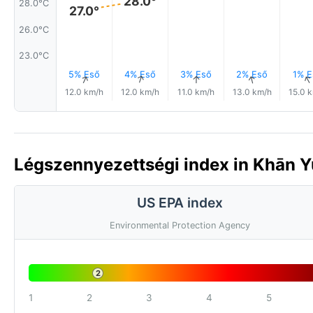
28.0°
28.0°C
27.0°
26.0°C
23.0°C
5% Eső
4% Eső
3% Eső
2% Eső
1% E
↑
↑
↑
↑
12.0 km/h
12.0 km/h
11.0 km/h
13.0 km/h
15.0 
Légszennyezettségi index in Khān Yū
US EPA index
Environmental Protection Agency
2
1
2
3
4
5