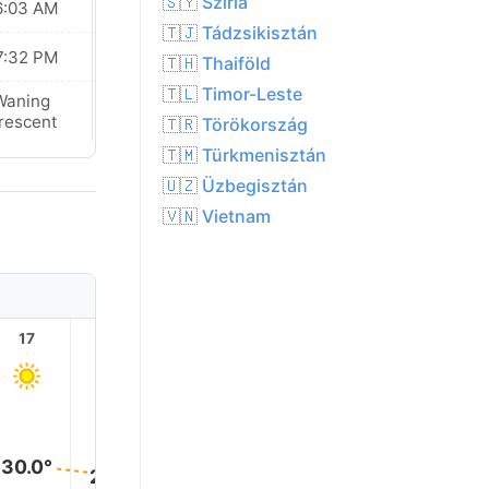
🇸🇾 Szíria
6:03 AM
06:04 AM
🇹🇯 Tádzsikisztán
7:32 PM
07:32 PM
🇹🇭 Thaiföld
🇹🇱 Timor-Leste
Waning
Waning
rescent
Crescent
🇹🇷 Törökország
🇹🇲 Türkmenisztán
🇺🇿 Üzbegisztán
🇻🇳 Vietnam
17
18
19
20
21
22
30.0°
29.0°
28.0°