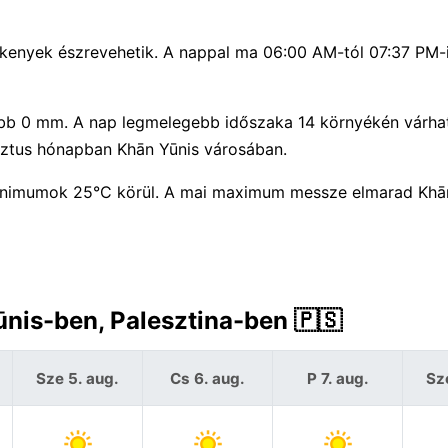
kenyek észrevehetik. A nappal ma 06:00 AM-tól 07:37 PM-i
jebb 0 mm. A nap legmelegebb időszaka 14 környékén várha
usztus hónapban Khān Yūnis városában.
nimumok 25°C körül. A mai maximum messze elmarad Khā
ūnis-ben, Palesztina-ben 🇵🇸
Sze 5. aug.
Cs 6. aug.
P 7. aug.
Sz