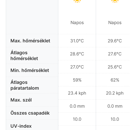
Napos
Napos
Max. hőmérséklet
31.0°C
29.6°C
Átlagos
28.6°C
27.6°C
hőmérséklet
27.0°C
25.6°C
Min. hőmérséklet
59%
62%
Átlagos
páratartalom
23.4 kph
20.2 kph
Max. szél
0.0 mm
0.0 mm
Összes csapadék
10.0
10.0
UV-index