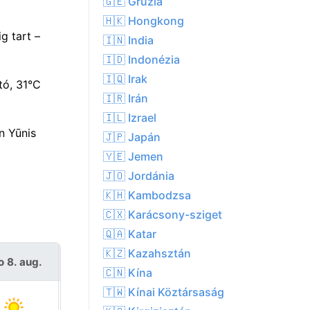
🇬🇪 Grúzia
🇭🇰 Hongkong
g tart –
🇮🇳 India
🇮🇩 Indonézia
🇮🇶 Irak
tó, 31°C
🇮🇷 Irán
🇮🇱 Izrael
n Yūnis
🇯🇵 Japán
🇾🇪 Jemen
🇯🇴 Jordánia
🇰🇭 Kambodzsa
🇨🇽 Karácsony-sziget
🇶🇦 Katar
🇰🇿 Kazahsztán
o 8. aug.
V 9. aug.
🇨🇳 Kína
🇹🇼 Kínai Köztársaság