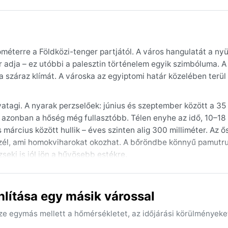
lométerre a Földközi-tenger partjától. A város hangulatát a ny
 adja – ez utóbbi a palesztin történelem egyik szimbóluma. A
 száraz klímát. A városka az egyiptomi határ közelében terül e
vatagi. A nyarak perzselőek: június és szeptember között a 35 
azonban a hőség még fullasztóbb. Télen enyhe az idő, 10–18 
március között hullik – éves szinten alig 300 milliméter. Az ő
 szél, ami homokviharokat okozhat. A bőröndbe könnyű pamutr
seki is jól jön a hűvösebb estékre.
óber-novemberben várható, amikor a hőmérséklet 20–25 °C kö
ri hőhullámok és a khamszín okozta poros napok mellett télen
lítása egy másik várossal
etés miatt helyi áradásokat idézhetnek elő. Khán Júnisz égha
kodnia a forró nyarakhoz és az időnként felkorbácsolódó siv
sze egymás mellett a hőmérsékletet, az időjárási körülményeke