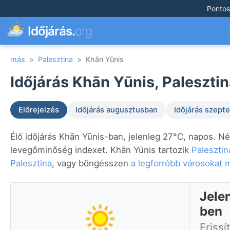
Pontos
Időjárás.
org
más
>
Palesztina
>
Khān Yūnis
Időjárás Khān Yūnis, Palesztin
Előrejelzés
Időjárás augusztusban
Időjárás szep
Élő időjárás Khān Yūnis-ban, jelenleg 27°C, napos. Né
levegőminőség indexet. Khān Yūnis tartozik
Palesztin
Palesztina
, vagy böngésszen
a legforróbb városokat 
Jele
ben
Frissí