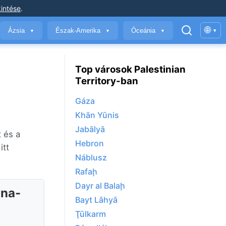
intése
.
🌐
Ázsia
Észak-Amerika
Óceánia
▾
▼
▼
▼
Top városok Palestinian
Territory-ban
Gáza
Khān Yūnis
Jabālyā
t és a
Hebron
itt
Náblusz
Rafaḩ
Dayr al Balaḩ
ina-
Bayt Lāhyā
Ţūlkarm