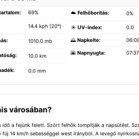
tartalom:
69%
☁️
Felhőborítás:
0%
:
14.4 kph (20°)
☀️
UV-index:
0.0
🌅
Napkelte:
06:0
ás:
1010.0 mb
🌇
Napnyugta:
07:3
atóság:
10.0 km
padék:
0.0 mm
nis városában?
dő a fejünk felett. Szórt felhők tompítják a napsütést. Szá
ő fúj 14 km/h sebességgel west irányból. A levegő nyirkosn