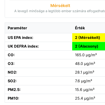
Mérsékelt
A levegő minősége a legtöbb ember számára elfogadhat
Paraméter
Érték
US EPA index:
2 (Mérsékelt)
UK DEFRA index:
2 (Alacsony)
CO:
165.0 µg/m³
O3:
48.0 µg/m³
NO2:
28.1 µg/m³
SO2:
7.6 µg/m³
PM2.5:
15.6 µg/m³
PM10:
25.4 µg/m³