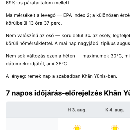
69%-os páratartalom mellett.
Ma mérsékelt a levegő — EPA index 2; a különösen érzé
körülbelül 13 óra 37 perc.
Nem valószínű az eső — körülbelül 3% az esély, legfel
körüli hőmérséklettel. A mai nap nagyjából tipikus aug
Nem sok változás ezen a héten — maximumok 30°C, mi
dátumrekordjától, ami 36°C.
A lényeg: remek nap a szabadban Khān Yūnis-ben.
7 napos időjárás-előrejelzés Khān Y
H 3. aug.
K 4. aug.