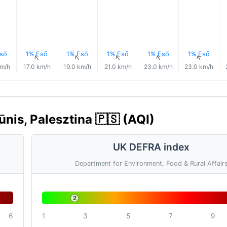
ső
1% Eső
1% Eső
1% Eső
1% Eső
1% Eső
↑
↑
↑
↑
↑
↑
km/h
17.0 km/h
19.0 km/h
21.0 km/h
23.0 km/h
23.0 km/h
nis, Palesztina 🇵🇸 (AQI)
UK DEFRA index
Department for Environment, Food & Rural Affair
2
6
1
3
5
7
9