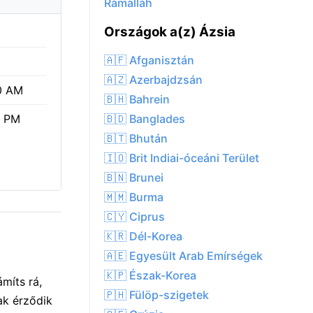
Rámalláh
Országok a(z) Ázsia
🇦🇫 Afganisztán
🇦🇿 Azerbajdzsán
0 AM
🇧🇭 Bahrein
🇧🇩 Banglades
7 PM
🇧🇹 Bhután
🇮🇴 Brit Indiai-óceáni Terület
🇧🇳 Brunei
🇲🇲 Burma
🇨🇾 Ciprus
🇰🇷 Dél-Korea
🇦🇪 Egyesült Arab Emírségek
🇰🇵 Észak-Korea
míts rá,
🇵🇭 Fülöp-szigetek
ak érződik