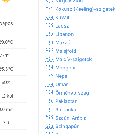
🇰🇬 Kirgizisztán
🇨🇨 Kókusz (Keeling)-szigetek
🇰🇼 Kuvait
Napos
Napos
🇱🇦 Laosz
🇱🇧 Libanon
29.0°C
29.4°C
🇲🇴 Makaó
🇲🇾 Malájföld
27.1°C
27.2°C
🇲🇻 Maldív-szigetek
🇲🇳 Mongólia
25.3°C
24.9°C
🇳🇵 Nepál
69%
67%
🇴🇲 Omán
🇦🇲 Örményország
1.2 kph
19.1 kph
🇵🇰 Pakisztán
0.0 mm
0.0 mm
🇱🇰 Srí Lanka
🇸🇦 Szaúd-Arábia
7.0
7.0
🇸🇬 Szingapúr