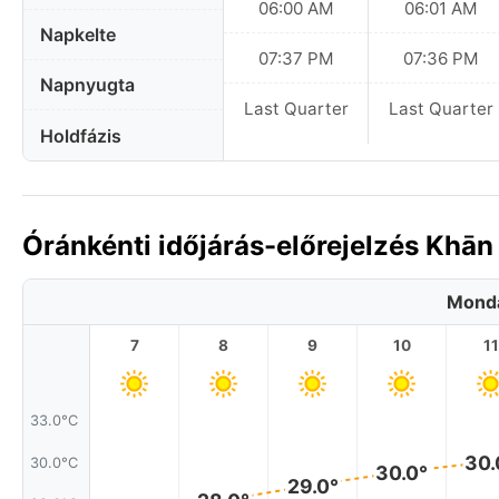
06:00 AM
06:01 AM
Napkelte
07:37 PM
07:36 PM
Napnyugta
Last Quarter
Last Quarter
Holdfázis
Óránkénti időjárás-előrejelzés Khān
Monda
7
8
9
10
11
33.0°C
30.
30.0°C
30.0°
29.0°