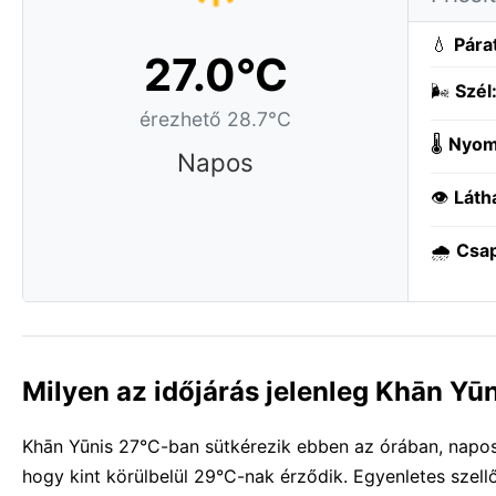
💧
Pára
27.0°C
🌬️
Szél
érezhető 28.7°C
🌡️
Nyom
Napos
👁️
Láth
🌧️
Csa
Milyen az időjárás jelenleg Khān Yū
Khān Yūnis 27°C-ban sütkérezik ebben az órában, napos i
hogy kint körülbelül 29°C-nak érződik. Egyenletes szell