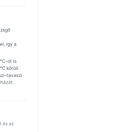
üzsgő
l, így a
°C-ot is
°C körüli
szi-tavaszi
uházat,
zött
 időnként
jlata
atagi
t és az