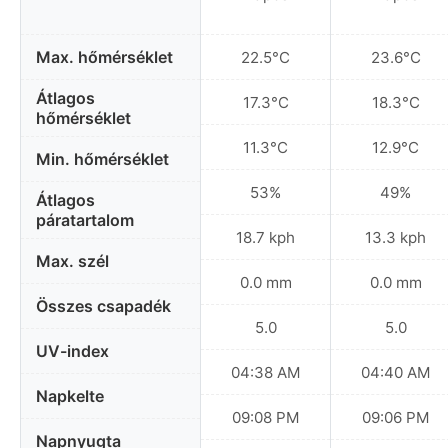
Max. hőmérséklet
22.5°C
23.6°C
Átlagos
17.3°C
18.3°C
hőmérséklet
11.3°C
12.9°C
Min. hőmérséklet
53%
49%
Átlagos
páratartalom
18.7 kph
13.3 kph
Max. szél
0.0 mm
0.0 mm
Összes csapadék
5.0
5.0
UV-index
04:38 AM
04:40 AM
Napkelte
09:08 PM
09:06 PM
Napnyugta