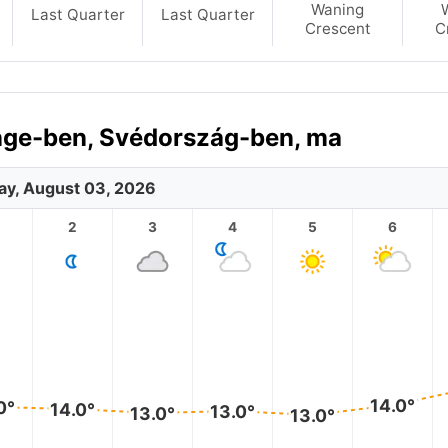
Waning
Last Quarter
Last Quarter
Crescent
C
inge-ben, Svédország-ben, ma
y, August 03, 2026
2
3
4
5
6
14.0°
0°
14.0°
13.0°
13.0°
13.0°