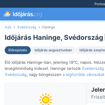
Pontos
Időjárás.
org
más
>
Svédország
>
Haninge
Időjárás Haninge, Svédország 
Előrejelzés
Időjárás augusztusban
Időjárás szep
Élő időjárás Haninge-ban, jelenleg 19°C, napos. Nézze
levegőminőség indexet. Haninge tartozik
Svédország
Svédország
, vagy böngésszen
a legforróbb városoka
Jele
Frissí