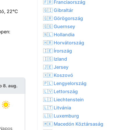
🇫🇷 Franciaország
🇬🇮 Gibraltár
tó, 22°C
🇬🇷 Görögország
🇬🇬 Guernsey
ppen:
🇳🇱 Hollandia
🇭🇷 Horvátország
🇮🇪 Írország
🇮🇸 Izland
🇯🇪 Jersey
🇽🇰 Koszovó
🇵🇱 Lengyelország
o 8. aug.
V 9. aug.
🇱🇻 Lettország
🇱🇮 Liechtenstein
🇱🇹 Litvánia
🇱🇺 Luxemburg
🇲🇰 Macedón Köztársaság
Helyenként eső
Napos