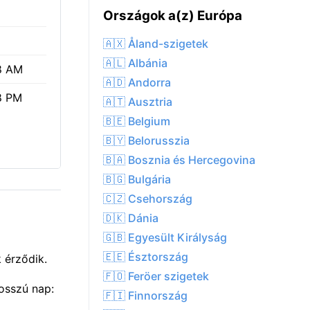
Országok a(z) Európa
🇦🇽 Åland-szigetek
🇦🇱 Albánia
8 AM
🇦🇩 Andorra
8 PM
🇦🇹 Ausztria
🇧🇪 Belgium
🇧🇾 Belorusszia
🇧🇦 Bosznia és Hercegovina
🇧🇬 Bulgária
🇨🇿 Csehország
🇩🇰 Dánia
🇬🇧 Egyesült Királyság
🇪🇪 Észtország
 érződik.
🇫🇴 Feröer szigetek
osszú nap:
🇫🇮 Finnország