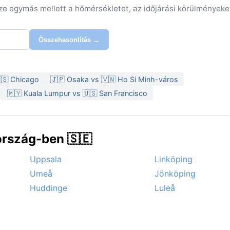
sze egymás mellett a hőmérsékletet, az időjárási körülményeke
Összehasonlítás →
🇸 Chicago
🇯🇵 Osaka vs 🇻🇳 Ho Si Minh-város
🇲🇾 Kuala Lumpur vs 🇺🇸 San Francisco
rszág-ben 🇸🇪
Uppsala
Linköping
Umeå
Jönköping
Huddinge
Luleå