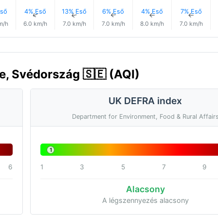
ső
4% Eső
13% Eső
6% Eső
4% Eső
7% Eső
↑
↑
↑
↑
↑
↑
m/h
6.0 km/h
7.0 km/h
7.0 km/h
8.0 km/h
7.0 km/h
e, Svédország 🇸🇪 (AQI)
UK DEFRA index
Department for Environment, Food & Rural Affair
1
6
1
3
5
7
9
Alacsony
A légszennyezés alacsony