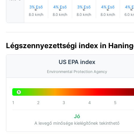
3% Eső
4% Eső
3% Eső
4% Eső
4% E
↑
↑
↑
↑
8.0 km/h
8.0 km/h
8.0 km/h
8.0 km/h
6.0 k
Légszennyezettségi index in Haning
US EPA index
Environmental Protection Agency
1
1
2
3
4
5
Jó
A levegő minősége kielégítőnek tekinthető