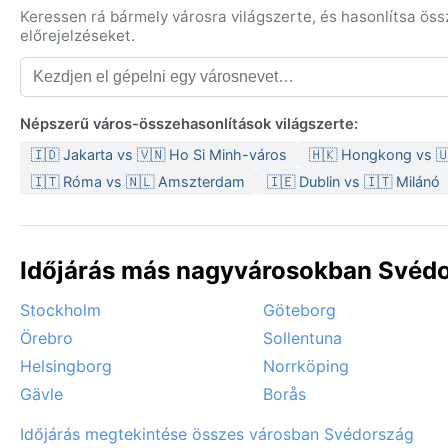
Keressen rá bármely városra világszerte, és hasonlítsa ös
előrejelzéseket.
Népszerű város-összehasonlítások világszerte:
🇮🇩 Jakarta vs 🇻🇳 Ho Si Minh-város
🇭🇰 Hongkong vs 
🇮🇹 Róma vs 🇳🇱 Amszterdam
🇮🇪 Dublin vs 🇮🇹 Milánó
Időjárás más nagyvárosokban Svédo
Stockholm
Göteborg
Örebro
Sollentuna
Helsingborg
Norrköping
Gävle
Borås
Időjárás megtekintése összes városban Svédország