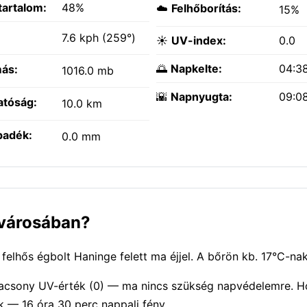
tartalom:
48%
☁️
Felhőborítás:
15%
:
7.6 kph (259°)
☀️
UV-index:
0.0
🌅
Napkelte:
04:3
ás:
1016.0 mb
🌇
Napnyugta:
09:0
atóság:
10.0 km
padék:
0.0 mm
 városában?
elhős égbolt Haninge felett ma éjjel. A bőrön kb. 17°C-nak
Alacsony UV-érték (0) — ma nincs szükség napvédelemre. H
 — 16 óra 30 perc nappali fény.