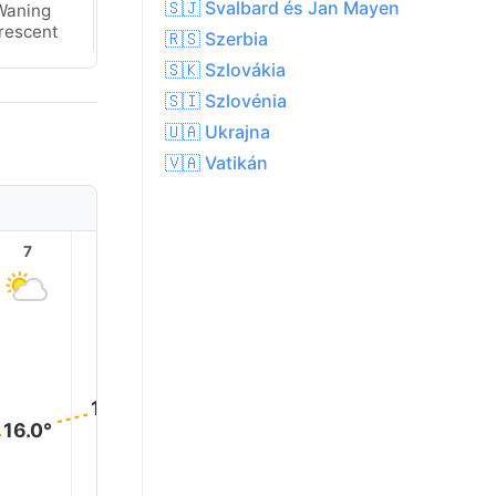
🇸🇯 Svalbard és Jan Mayen
Waning
Waning
rescent
Crescent
🇷🇸 Szerbia
🇸🇰 Szlovákia
🇸🇮 Szlovénia
🇺🇦 Ukrajna
🇻🇦 Vatikán
7
8
9
10
11
12
22.0°
22.0°
21.0°
19.0°
18.0°
16.0°