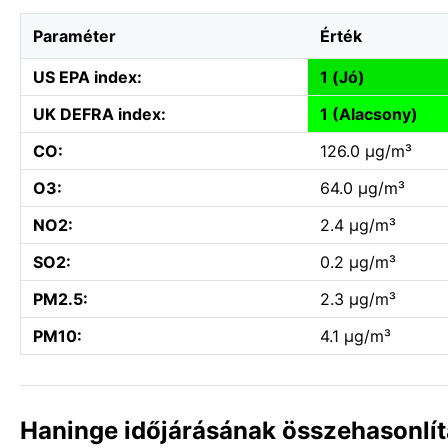
Paraméter
Érték
US EPA index:
1 (Jó)
UK DEFRA index:
1 (Alacsony)
CO:
126.0 µg/m³
O3:
64.0 µg/m³
NO2:
2.4 µg/m³
SO2:
0.2 µg/m³
PM2.5:
2.3 µg/m³
PM10:
4.1 µg/m³
Haninge időjárásának összehasonlít