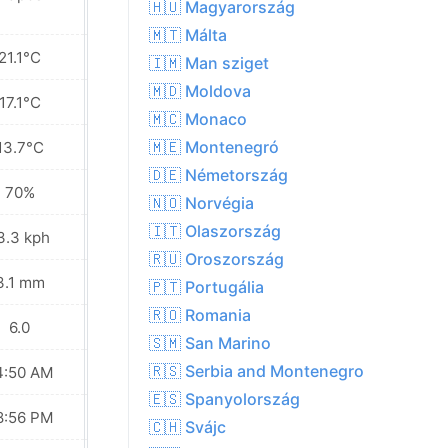
a közelben
🇭🇺 Magyarország
🇲🇹 Málta
21.1°C
20.9°C
🇮🇲 Man sziget
🇲🇩 Moldova
17.1°C
17.6°C
🇲🇨 Monaco
🇲🇪 Montenegró
13.7°C
15.2°C
🇩🇪 Németország
70%
63%
🇳🇴 Norvégia
🇮🇹 Olaszország
3.3 kph
22.3 kph
🇷🇺 Oroszország
3.1 mm
2.1 mm
🇵🇹 Portugália
🇷🇴 Romania
6.0
5.0
🇸🇲 San Marino
🇷🇸 Serbia and Montenegro
4:50 AM
04:52 AM
🇪🇸 Spanyolország
8:56 PM
08:53 PM
🇨🇭 Svájc