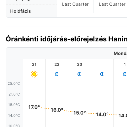
Last Quarter
Last Quarter
Holdfázis
Óránkénti időjárás-előrejelzés Han
Monda
21
22
23
1
25.0°C
21.0°C
18.0°C
17.0°
16.0°
15.0°
14.0°
14.
14.0°C
10.0°C