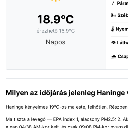
💧
Pára
18.9°C
🌬️
Szél
🌡️
Nyom
érezhető 16.9°C
Napos
👁️
Láth
🌧️
Csa
Milyen az időjárás jelenleg Haninge
Haninge kényelmes 19°C-os ma este, felhőtlen. Részben f
Ma tiszta a levegő — EPA index 1, alacsony PM2.5: 2. 
a nap 04:38 AM-kor kelt, és csak 09:08 PM-kor nyugszik