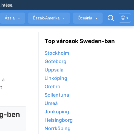
intése
.
🌐
Ázsia
Észak-Amerika
Óceánia
▾
▼
▼
▼
Top városok Sweden-ban
Stockholm
Göteborg
Uppsala
Linköping
 a
Örebro
t
Sollentuna
Umeå
Jönköping
ág-ben
Helsingborg
Norrköping