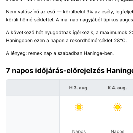
Nem valószínű az eső — körülbelül 3% az esély, legfel
körüli hőmérséklettel. A mai nap nagyjából tipikus aug
A következő hét nyugodtnak ígérkezik, a maximumok 22
Haningeben ezen a napon a rekordhőmérséklet 28°C.
A lényeg: remek nap a szabadban Haninge-ben.
7 napos időjárás-előrejelzés Hanin
H 3. aug.
K 4. aug.
Napos
Napos