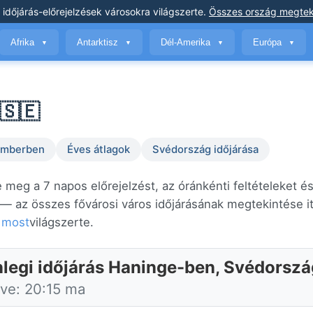
 időjárás-előrejelzések
városokra világszerte
.
Összes ország megtek
Afrika
Antarktisz
Dél-Amerika
Európa
▼
▼
▼
▼
🇸🇪
temberben
Éves átlagok
Svédország időjárása
 meg a 7 napos előrejelzést, az óránkénti feltételeket és
— az összes fővárosi város időjárásának megtekintése it
t most
világszerte.
nlegi időjárás Haninge-ben, Svédorsz
tve: 20:15 ma