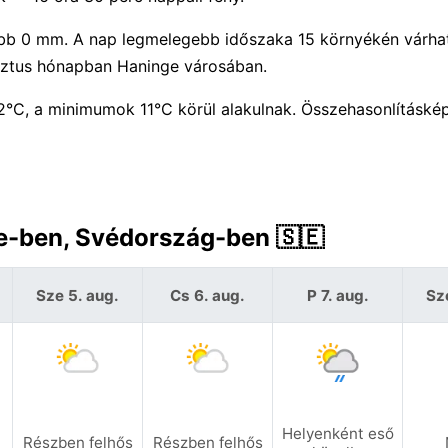
jebb 0 mm. A nap legmelegebb időszaka 15 környékén várha
usztus hónapban Haninge városában.
°C, a minimumok 11°C körül alakulnak. Összehasonlításké
ge-ben, Svédország-ben 🇸🇪
Sze 5. aug.
Cs 6. aug.
P 7. aug.
Sz
Helyenként eső
Részben felhős
Részben felhős