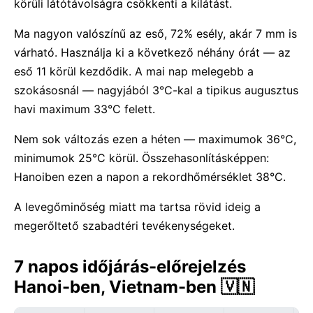
körüli látótávolságra csökkenti a kilátást.
Ma nagyon valószínű az eső, 72% esély, akár 7 mm is
várható. Használja ki a következő néhány órát — az
eső 11 körül kezdődik. A mai nap melegebb a
szokásosnál — nagyjából 3°C-kal a tipikus augusztus
havi maximum 33°C felett.
Nem sok változás ezen a héten — maximumok 36°C,
minimumok 25°C körül. Összehasonlításképpen:
Hanoiben ezen a napon a rekordhőmérséklet 38°C.
A levegőminőség miatt ma tartsa rövid ideig a
megerőltető szabadtéri tevékenységeket.
7 napos időjárás-előrejelzés
Hanoi-ben, Vietnam-ben 🇻🇳