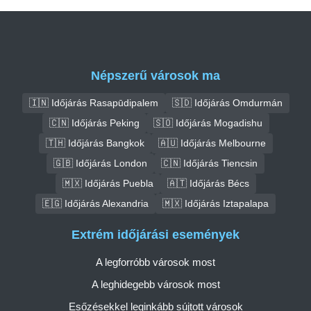
Népszerű városok ma
🇮🇳 Időjárás Rasapūdipalem
🇸🇩 Időjárás Omdurmán
🇨🇳 Időjárás Peking
🇸🇴 Időjárás Mogadishu
🇹🇭 Időjárás Bangkok
🇦🇺 Időjárás Melbourne
🇬🇧 Időjárás London
🇨🇳 Időjárás Tiencsin
🇲🇽 Időjárás Puebla
🇦🇹 Időjárás Bécs
🇪🇬 Időjárás Alexandria
🇲🇽 Időjárás Iztapalapa
Extrém időjárási események
A legforróbb városok most
A leghidegebb városok most
Esőzésekkel leginkább sújtott városok