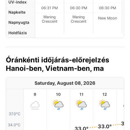
UV-index
06:31 PM
06:30 PM
06:30 PM
Napkelte
Waning
Waning
New Moon
N
Crescent
Crescent
Napnyugta
Holdfázis
Óránkénti időjárás-előrejelzés
Hanoi-ben, Vietnam-ben, ma
Saturday, August 08, 2026
9
10
11
12
1
37.0°C
34.
34.0°C
33.0°
33.0°