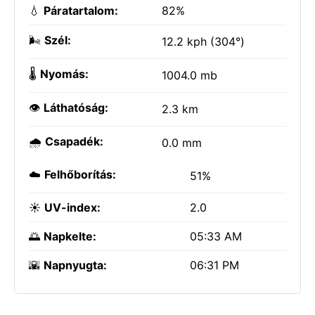
💧
Páratartalom:
82%
🌬️
Szél:
12.2 kph (304°)
🌡️
Nyomás:
1004.0 mb
👁️
Láthatóság:
2.3 km
🌧️
Csapadék:
0.0 mm
☁️
Felhőborítás:
51%
☀️
UV-index:
2.0
🌅
Napkelte:
05:33 AM
🌇
Napnyugta:
06:31 PM