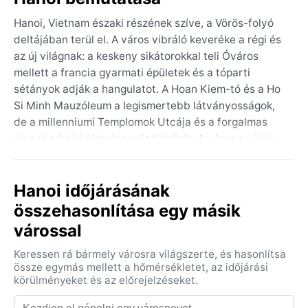
Hanoi, Vietnam északi részének szíve, a Vörös-folyó
deltájában terül el. A város vibráló keveréke a régi és
az új világnak: a keskeny sikátorokkal teli Óváros
mellett a francia gyarmati épületek és a tóparti
sétányok adják a hangulatot. A Hoan Kiem-tó és a Ho
Si Minh Mauzóleum a legismertebb látványosságok,
de a millenniumi Templomok Utcája és a forgalmas
piacok a helyi élet ritmusát tükrözik. A város a vörös
folyó deltájában fekszik, ami termékeny síkságot és
enyhe dombokat biztosít, messze a tengerparttól.
Hanoi időjárásának
A Köppen-besorolás szerint Hanoi éghajlata párás
összehasonlítása egy másik
szubtrópusi, száraz téllel (Cwa). A nyarak (májustól
várossal
októberig) forróak és nyirkosak, a csapadék nagy
része ekkor hull – a monszun heves záporokat hoz, a
Keressen rá bármely városra világszerte, és hasonlítsa
páratartalom gyakran 80% fölé kúszik. A tél
össze egymás mellett a hőmérsékletet, az időjárási
(novembertől áprilisig) enyhe, száraz, a nappali
körülményeket és az előrejelzéseket.
hőmérséklet 15–20°C körül mozog, az éjszakák