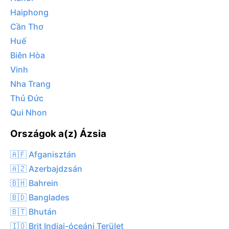
Haiphong
Cần Thơ
Huế
Biên Hòa
Vinh
Nha Trang
Thủ Đức
Qui Nhon
Országok a(z) Ázsia
🇦🇫 Afganisztán
🇦🇿 Azerbajdzsán
🇧🇭 Bahrein
🇧🇩 Banglades
🇧🇹 Bhután
🇮🇴 Brit Indiai-óceáni Terület