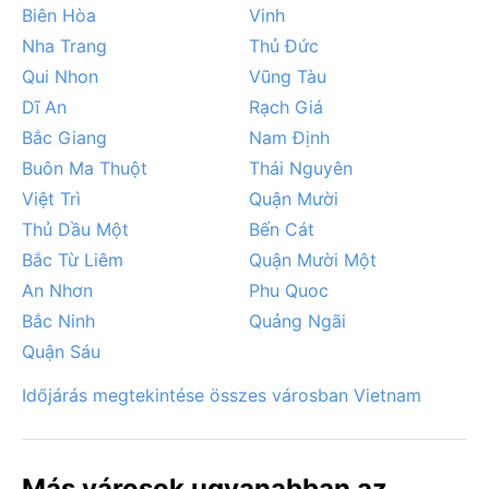
Biên Hòa
Vinh
Nha Trang
Thủ Đức
Qui Nhon
Vũng Tàu
Dĩ An
Rạch Giá
Bắc Giang
Nam Định
Buôn Ma Thuột
Thái Nguyên
Việt Trì
Quận Mười
Thủ Dầu Một
Bến Cát
Bắc Từ Liêm
Quận Mười Một
An Nhơn
Phu Quoc
Bắc Ninh
Quảng Ngãi
Quận Sáu
Időjárás megtekintése összes városban Vietnam
Más városok ugyanabban az