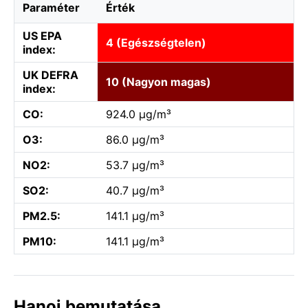
Paraméter
Érték
US EPA
4 (Egészségtelen)
index:
UK DEFRA
10 (Nagyon magas)
index:
CO:
924.0 µg/m³
O3:
86.0 µg/m³
NO2:
53.7 µg/m³
SO2:
40.7 µg/m³
PM2.5:
141.1 µg/m³
PM10:
141.1 µg/m³
Hanoi bemutatása