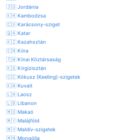
🇯🇴 Jordánia
🇰🇭 Kambodzsa
🇨🇽 Karácsony-sziget
🇶🇦 Katar
🇰🇿 Kazahsztán
🇨🇳 Kína
🇹🇼 Kínai Köztársaság
🇰🇬 Kirgizisztán
🇨🇨 Kókusz (Keeling)-szigetek
🇰🇼 Kuvait
🇱🇦 Laosz
🇱🇧 Libanon
🇲🇴 Makaó
🇲🇾 Malájföld
🇲🇻 Maldív-szigetek
🇲🇳 Mongólia