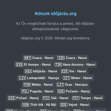
Rólunk Időjárás.org
Az Ön megbízható forrása a pontos, élő időjárás-
előrejelzéseknek világszerte.
Időjárás.org © 2026. Minden jog fenntartva.
🇲🇾
🇮🇩
Cuaca · Hanoi
Cuaca · Hanoi
🇪🇸
🇹🇷
El tiempo · Hanoi
Hava durumu · Hanoi
🇭🇺
🇪🇪
Időjárás · Hanoi
Ilm · Hanoi
🇱🇻
🇮🇹
Laikapstākļi · Hanoja
Meteo · Hanoi
🇫🇷
🇱🇹
Météo · Hanoï
Oras · Hanojus
🇵🇱
🇸🇰
Pogoda · Hanoi
Počasie · Hanoj
🇨🇿
🇫🇮
🇵🇹
Počasí · Hanoj
Sää · Hanoi
Tempo · Hanói
🇻🇳
🇩🇰
Thời tiết · Hà Nội
Vejret · Hanoi