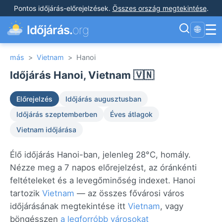
Pontos időjárás-előrejelzések
.
Összes ország megtekintése
.
☰
Időjárás.
org
🌐
más
>
Vietnam
>
Hanoi
Időjárás Hanoi, Vietnam 🇻🇳
Előrejelzés
Időjárás augusztusban
Időjárás szeptemberben
Éves átlagok
Vietnam időjárása
Élő időjárás Hanoi-ban, jelenleg 28°C, homály.
Nézze meg a 7 napos előrejelzést, az óránkénti
feltételeket és a levegőminőség indexet. Hanoi
tartozik
Vietnam
— az összes fővárosi város
időjárásának megtekintése itt
Vietnam
, vagy
böngésszen
a legforróbb városokat