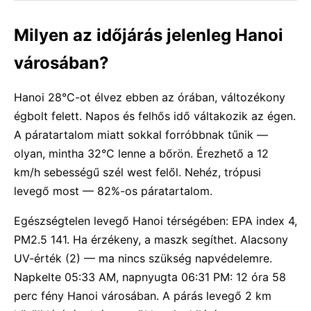
Milyen az időjárás jelenleg Hanoi
városában?
Hanoi 28°C-ot élvez ebben az órában, változékony
égbolt felett. Napos és felhős idő váltakozik az égen.
A páratartalom miatt sokkal forróbbnak tűnik —
olyan, mintha 32°C lenne a bőrön. Érezhető a 12
km/h sebességű szél west felől. Nehéz, trópusi
levegő most — 82%-os páratartalom.
Egészségtelen levegő Hanoi térségében: EPA index 4,
PM2.5 141. Ha érzékeny, a maszk segíthet. Alacsony
UV-érték (2) — ma nincs szükség napvédelemre.
Napkelte 05:33 AM, napnyugta 06:31 PM: 12 óra 58
perc fény Hanoi városában. A párás levegő 2 km