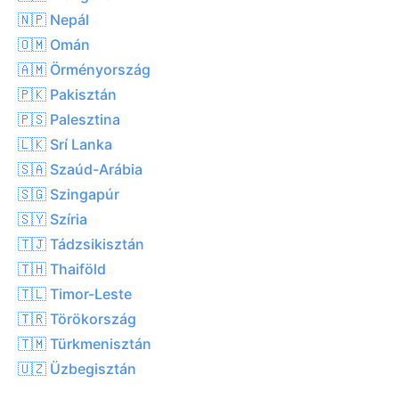
🇳🇵 Nepál
🇴🇲 Omán
🇦🇲 Örményország
🇵🇰 Pakisztán
🇵🇸 Palesztina
🇱🇰 Srí Lanka
🇸🇦 Szaúd-Arábia
🇸🇬 Szingapúr
🇸🇾 Szíria
🇹🇯 Tádzsikisztán
🇹🇭 Thaiföld
🇹🇱 Timor-Leste
🇹🇷 Törökország
🇹🇲 Türkmenisztán
🇺🇿 Üzbegisztán