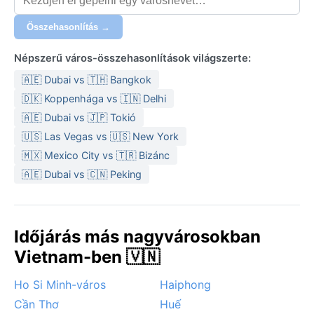
hűvösek. A tavasz és az ősz is átmeneti időszak. A
csomagoláshoz a nyári hónapokra könnyű,
Összehasonlítás →
légáteresztő ruházat, esőkabát és vízálló cipő
ajánlott; télen réteges öltözködés, könnyű kabát elég.
Népszerű város-összehasonlítások világszerte:
Az időjárás szempontjából a legjobb időszak október
🇦🇪 Dubai vs 🇹🇭 Bangkok
és november, illetve március és április, amikor a
🇩🇰 Koppenhága vs 🇮🇳 Delhi
hőmérséklet kellemes, a páratartalom alacsonyabb,
🇦🇪 Dubai vs 🇯🇵 Tokió
és kevés az eső. A nyári monszun heves esőzéseket
🇺🇸 Las Vegas vs 🇺🇸 New York
okozhat, de a tájfunok ritkán érik el közvetlenül a
🇲🇽 Mexico City vs 🇹🇷 Bizánc
várost, inkább a partvidéken pusztítanak. Télen
🇦🇪 Dubai vs 🇨🇳 Peking
időnként köd tele
Időjárás más nagyvárosokban
Vietnam-ben 🇻🇳
Ho Si Minh-város
Haiphong
Cần Thơ
Huế