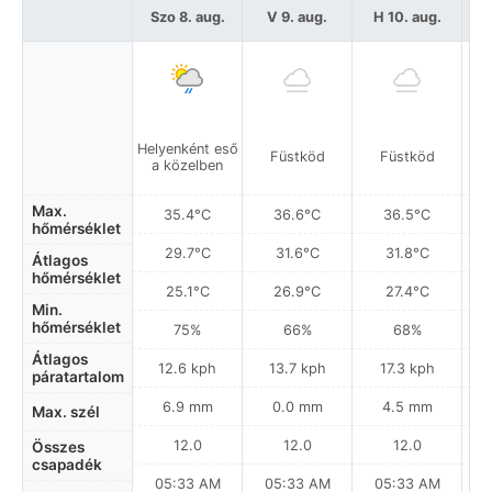
Szo 8. aug.
V 9. aug.
H 10. aug.
K
Helyenként eső
Füstköd
Füstköd
a közelben
Max.
35.4°C
36.6°C
36.5°C
hőmérséklet
29.7°C
31.6°C
31.8°C
Átlagos
hőmérséklet
25.1°C
26.9°C
27.4°C
Min.
hőmérséklet
75%
66%
68%
Átlagos
12.6 kph
13.7 kph
17.3 kph
páratartalom
6.9 mm
0.0 mm
4.5 mm
Max. szél
12.0
12.0
12.0
Összes
csapadék
05:33 AM
05:33 AM
05:33 AM
0