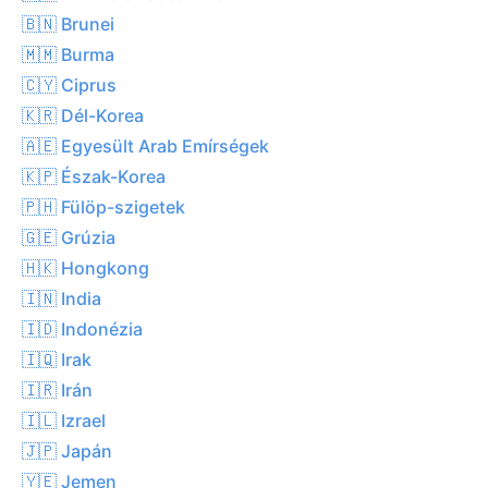
🇧🇳 Brunei
🇲🇲 Burma
🇨🇾 Ciprus
🇰🇷 Dél-Korea
🇦🇪 Egyesült Arab Emírségek
🇰🇵 Észak-Korea
🇵🇭 Fülöp-szigetek
🇬🇪 Grúzia
🇭🇰 Hongkong
🇮🇳 India
🇮🇩 Indonézia
🇮🇶 Irak
🇮🇷 Irán
🇮🇱 Izrael
🇯🇵 Japán
🇾🇪 Jemen