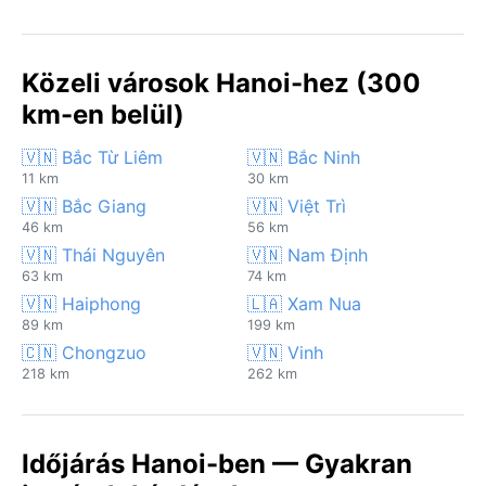
Közeli városok Hanoi-hez (300
km-en belül)
🇻🇳 Bắc Từ Liêm
🇻🇳 Bắc Ninh
11 km
30 km
🇻🇳 Bắc Giang
🇻🇳 Việt Trì
46 km
56 km
🇻🇳 Thái Nguyên
🇻🇳 Nam Định
63 km
74 km
🇻🇳 Haiphong
🇱🇦 Xam Nua
89 km
199 km
🇨🇳 Chongzuo
🇻🇳 Vinh
218 km
262 km
Időjárás Hanoi-ben — Gyakran