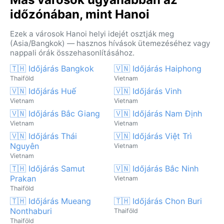
időzónában, mint Hanoi
Ezek a városok Hanoi helyi idejét osztják meg
(Asia/Bangkok) — hasznos hívások ütemezéséhez vagy
nappali órák összehasonlításához.
🇹🇭 Időjárás Bangkok
🇻🇳 Időjárás Haiphong
Thaiföld
Vietnam
🇻🇳 Időjárás Huế
🇻🇳 Időjárás Vinh
Vietnam
Vietnam
🇻🇳 Időjárás Bắc Giang
🇻🇳 Időjárás Nam Định
Vietnam
Vietnam
🇻🇳 Időjárás Thái
🇻🇳 Időjárás Việt Trì
Nguyên
Vietnam
Vietnam
🇹🇭 Időjárás Samut
🇻🇳 Időjárás Bắc Ninh
Prakan
Vietnam
Thaiföld
🇹🇭 Időjárás Mueang
🇹🇭 Időjárás Chon Buri
Nonthaburi
Thaiföld
Thaiföld