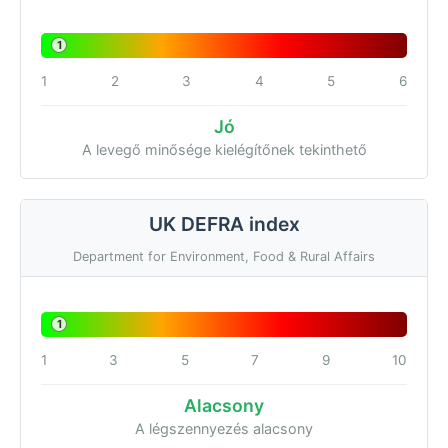
1
1
2
3
4
5
6
Jó
A levegő minősége kielégítőnek tekinthető
UK DEFRA index
Department for Environment, Food & Rural Affairs
1
1
3
5
7
9
10
Alacsony
A légszennyezés alacsony