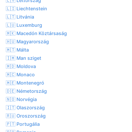
🇱🇻 Lettország
🇱🇮 Liechtenstein
🇱🇹 Litvánia
🇱🇺 Luxemburg
🇲🇰 Macedón Köztársaság
🇭🇺 Magyarország
🇲🇹 Málta
🇮🇲 Man sziget
🇲🇩 Moldova
🇲🇨 Monaco
🇲🇪 Montenegró
🇩🇪 Németország
🇳🇴 Norvégia
🇮🇹 Olaszország
🇷🇺 Oroszország
🇵🇹 Portugália