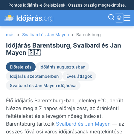
Pontos időjárás-előrejelzések
.
Összes ország megtekintése
.
☰
Időjárás.
org
🌐
más
>
Svalbard és Jan Mayen
>
Barentsburg
Időjárás Barentsburg, Svalbard és Jan
Mayen 🇸🇯
Előrejelzés
Időjárás augusztusban
Időjárás szeptemberben
Éves átlagok
Svalbard és Jan Mayen időjárása
Élő időjárás Barentsburg-ban, jelenleg 9°C, derült.
Nézze meg a 7 napos előrejelzést, az óránkénti
feltételeket és a levegőminőség indexet.
Barentsburg tartozik
Svalbard és Jan Mayen
— az
összes fővárosi város időjárásának megtekintése