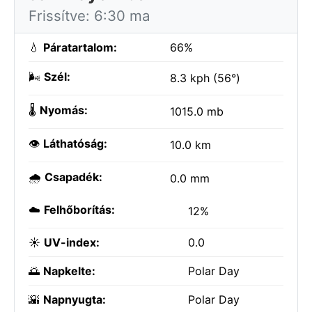
Frissítve: 6:30 ma
💧
Páratartalom:
66%
🌬️
Szél:
8.3 kph (56°)
🌡️
Nyomás:
1015.0 mb
👁️
Láthatóság:
10.0 km
🌧️
Csapadék:
0.0 mm
☁️
Felhőborítás:
12%
☀️
UV-index:
0.0
🌅
Napkelte:
Polar Day
🌇
Napnyugta:
Polar Day