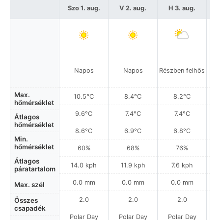
Szo 1. aug.
V 2. aug.
H 3. aug.
Napos
Napos
Részben felhős
Max.
10.5°C
8.4°C
8.2°C
hőmérséklet
9.6°C
7.4°C
7.4°C
Átlagos
hőmérséklet
8.6°C
6.9°C
6.8°C
Min.
hőmérséklet
60%
68%
76%
Átlagos
14.0 kph
11.9 kph
7.6 kph
páratartalom
0.0 mm
0.0 mm
0.0 mm
Max. szél
2.0
2.0
2.0
Összes
csapadék
Polar Day
Polar Day
Polar Day
P