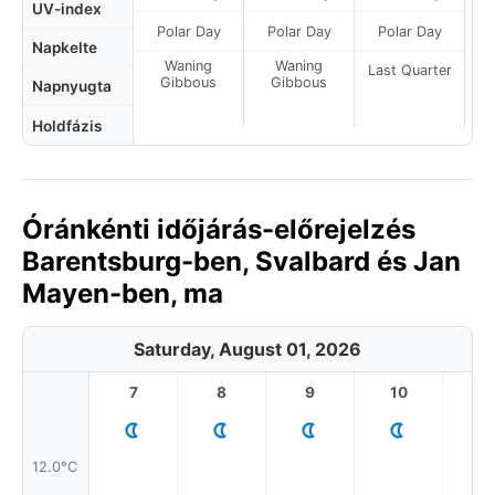
UV-index
Polar Day
Polar Day
Polar Day
P
Napkelte
Waning
Waning
Last Quarter
La
Gibbous
Gibbous
Napnyugta
Holdfázis
Óránkénti időjárás-előrejelzés
Barentsburg-ben, Svalbard és Jan
Mayen-ben, ma
Saturday, August 01, 2026
7
8
9
10
11
12.0°C