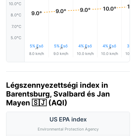
10.0°C
10.
10.0°
9.0°
9.0°
9.0°
8.0°C
7.0°C
5.0°C
5% Eső
5% Eső
4% Eső
4% Eső
3% E
↑
↑
↑
↑
8.0 km/h
9.0 km/h
10.0 km/h
10.0 km/h
10.0 
Légszennyezettségi index in
Barentsburg, Svalbard és Jan
Mayen 🇸🇯 (AQI)
US EPA index
Environmental Protection Agency