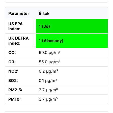
Paraméter
Érték
US EPA
1 (Jó)
index:
UK DEFRA
1 (Alacsony)
index:
CO:
90.0 µg/m³
O3:
55.0 µg/m³
NO2:
0.2 µg/m³
SO2:
0.1 µg/m³
PM2.5:
2.7 µg/m³
PM10:
3.7 µg/m³