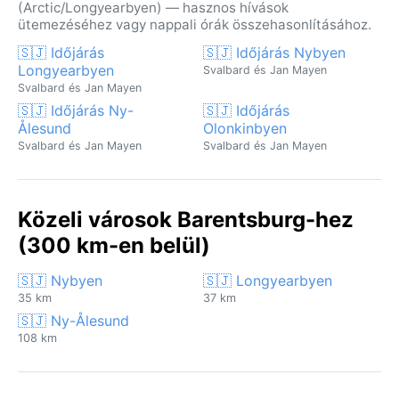
(Arctic/Longyearbyen) — hasznos hívások
ütemezéséhez vagy nappali órák összehasonlításához.
🇸🇯 Időjárás
🇸🇯 Időjárás Nybyen
Longyearbyen
Svalbard és Jan Mayen
Svalbard és Jan Mayen
🇸🇯 Időjárás Ny-
🇸🇯 Időjárás
Ålesund
Olonkinbyen
Svalbard és Jan Mayen
Svalbard és Jan Mayen
Közeli városok Barentsburg-hez
(300 km-en belül)
🇸🇯 Nybyen
🇸🇯 Longyearbyen
35 km
37 km
🇸🇯 Ny-Ålesund
108 km