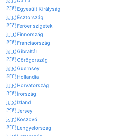
🇩🇰 Dánia
🇬🇧 Egyesült Királyság
🇪🇪 Észtország
🇫🇴 Feröer szigetek
🇫🇮 Finnország
🇫🇷 Franciaország
🇬🇮 Gibraltár
🇬🇷 Görögország
🇬🇬 Guernsey
🇳🇱 Hollandia
🇭🇷 Horvátország
🇮🇪 Írország
🇮🇸 Izland
🇯🇪 Jersey
🇽🇰 Koszovó
🇵🇱 Lengyelország