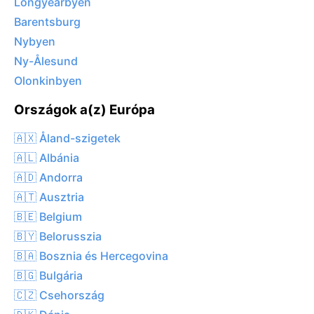
Longyearbyen
Barentsburg
Nybyen
Ny-Ålesund
Olonkinbyen
Országok a(z) Európa
🇦🇽 Åland-szigetek
🇦🇱 Albánia
🇦🇩 Andorra
🇦🇹 Ausztria
🇧🇪 Belgium
🇧🇾 Belorusszia
🇧🇦 Bosznia és Hercegovina
🇧🇬 Bulgária
🇨🇿 Csehország