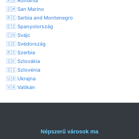
🇷🇴 Romania
🇸🇲 San Marino
🇷🇸 Serbia and Montenegro
🇪🇸 Spanyolország
🇨🇭 Svájc
🇸🇪 Svédország
🇷🇸 Szerbia
🇸🇰 Szlovákia
🇸🇮 Szlovénia
🇺🇦 Ukrajna
🇻🇦 Vatikán
Népszerű városok ma