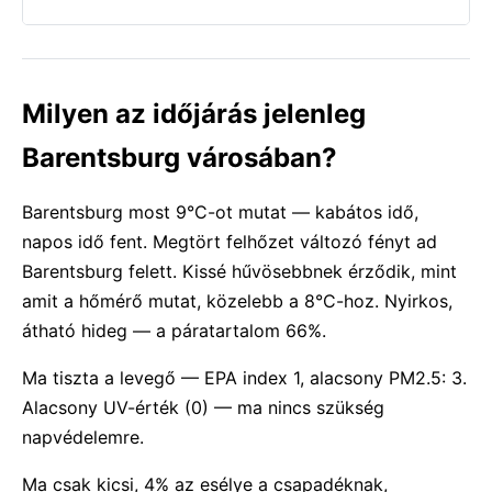
Milyen az időjárás jelenleg
Barentsburg városában?
Barentsburg most 9°C-ot mutat — kabátos idő,
napos idő fent. Megtört felhőzet változó fényt ad
Barentsburg felett. Kissé hűvösebbnek érződik, mint
amit a hőmérő mutat, közelebb a 8°C-hoz. Nyirkos,
átható hideg — a páratartalom 66%.
Ma tiszta a levegő — EPA index 1, alacsony PM2.5: 3.
Alacsony UV-érték (0) — ma nincs szükség
napvédelemre.
Ma csak kicsi, 4% az esélye a csapadéknak,