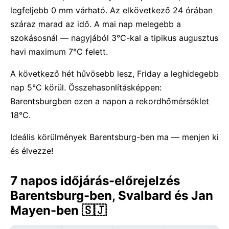
legfeljebb 0 mm várható. Az elkövetkező 24 órában
száraz marad az idő. A mai nap melegebb a
szokásosnál — nagyjából 3°C-kal a tipikus augusztus
havi maximum 7°C felett.
A következő hét hűvösebb lesz, Friday a leghidegebb
nap 5°C körül. Összehasonlításképpen:
Barentsburgben ezen a napon a rekordhőmérséklet
18°C.
Ideális körülmények Barentsburg-ben ma — menjen ki
és élvezze!
7 napos időjárás-előrejelzés
Barentsburg-ben, Svalbard és Jan
Mayen-ben 🇸🇯