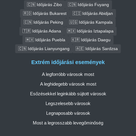
🇨🇳 Időjárás Zibo
🇨🇳 Időjárás Fuyang
🇷🇴 Időjárás Bukarest
🇨🇮 Időjárás Abidjan
🇨🇳 Időjárás Peking
🇺🇬 Időjárás Kampala
🇹🇷 Időjárás Adana
🇲🇽 Időjárás Iztapalapa
🇲🇽 Időjárás Puebla
🇰🇷 Időjárás Daegu
🇨🇳 Időjárás Lianyungang
🇦🇪 Időjárás Sardzsa
Extrém időjárási események
A legforróbb városok most
A leghidegebb városok most
Esőzésekkel leginkább sújtott városok
Legszelesebb városok
Legnaposabb városok
Most a legrosszabb levegőminőség