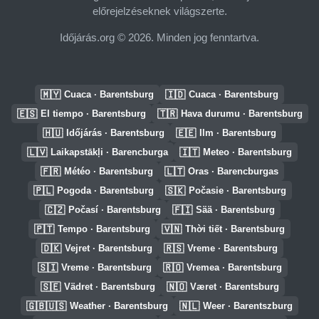
előrejelzéseknek világszerte.
Időjárás.org © 2026. Minden jog fenntartva.
🇲🇾
🇮🇩
Cuaca · Barentsburg
Cuaca · Barentsburg
🇪🇸
🇹🇷
El tiempo · Barentsburg
Hava durumu · Barentsburg
🇭🇺
🇪🇪
Időjárás · Barentsburg
Ilm · Barentsburg
🇱🇻
🇮🇹
Laikapstākļi · Barencburga
Meteo · Barentsburg
🇫🇷
🇱🇹
Météo · Barentsburg
Oras · Barencburgas
🇵🇱
🇸🇰
Pogoda · Barentsburg
Počasie · Barentsburg
🇨🇿
🇫🇮
Počasí · Barentsburg
Sää · Barentsburg
🇵🇹
🇻🇳
Tempo · Barentsburg
Thời tiết · Barentsburg
🇩🇰
🇷🇸
Vejret · Barentsburg
Vreme · Barentsburg
🇸🇮
🇷🇴
Vreme · Barentsburg
Vremea · Barentsburg
🇸🇪
🇳🇴
Vädret · Barentsburg
Været · Barentsburg
🇬🇧🇺🇸
🇳🇱
Weather · Barentsburg
Weer · Barentszburg