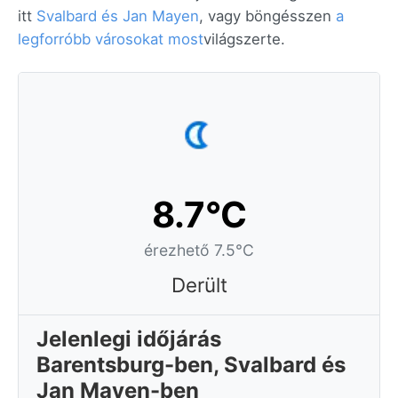
itt
Svalbard és Jan Mayen
, vagy böngésszen
a
legforróbb városokat most
világszerte.
8.7°C
érezhető 7.5°C
Derült
Jelenlegi időjárás
Barentsburg-ben, Svalbard és
Jan Mayen-ben