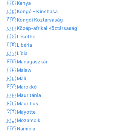
🇰🇪 Kenya
🇨🇩 Kongó - Kinshasa
🇨🇬 Kongói Köztársaság
🇨🇫 Közép-afrikai Köztársaság
🇱🇸 Lesotho
🇱🇷 Libéria
🇱🇾 Líbia
🇲🇬 Madagaszkár
🇲🇼 Malawi
🇲🇱 Mali
🇲🇦 Marokkó
🇲🇷 Mauritánia
🇲🇺 Mauritius
🇾🇹 Mayotte
🇲🇿 Mozambik
🇳🇦 Namíbia