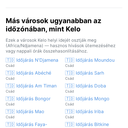
Más városok ugyanabban az
időzónában, mint Kelo
Ezek a városok Kelo helyi idejét osztják meg
(Africa/Ndjamena) — hasznos hívások ütemezéséhez
vagy nappali órák összehasonlításához.
🇹🇩 Időjárás N'Djamena
🇹🇩 Időjárás Moundou
Csád
Csád
🇹🇩 Időjárás Abéché
🇹🇩 Időjárás Sarh
Csád
Csád
🇹🇩 Időjárás Am Timan
🇹🇩 Időjárás Doba
Csád
Csád
🇹🇩 Időjárás Bongor
🇹🇩 Időjárás Mongo
Csád
Csád
🇹🇩 Időjárás Mao
🇹🇩 Időjárás Iriba
Csád
Csád
🇹🇩 Időjárás Faya-
🇹🇩 Időjárás Bitkine