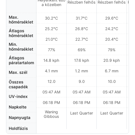
Helyenként eső
Részben felhős
Részben felhős
Rés
a közelben
Max.
30.2°C
31.7°C
29.6°C
hőmérséklet
25.2°C
26.8°C
24.2°C
Átlagos
hőmérséklet
21.0°C
22.7°C
20.4°C
Min.
hőmérséklet
77%
69%
79%
Átlagos
14.8 kph
17.6 kph
20.9 kph
páratartalom
4.1 mm
1.2 mm
6.7 mm
Max. szél
12.0
9.0
10.0
Összes
csapadék
05:47 AM
05:47 AM
05:47 AM
UV-index
06:18 PM
06:18 PM
06:18 PM
Napkelte
Waning
Last Quarter
Last Quarter
La
Gibbous
Napnyugta
Holdfázis