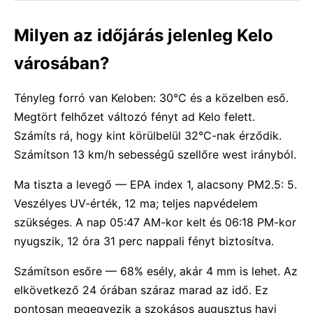
Milyen az időjárás jelenleg Kelo
városában?
Tényleg forró van Keloben: 30°C és a közelben eső.
Megtört felhőzet változó fényt ad Kelo felett.
Számíts rá, hogy kint körülbelül 32°C-nak érződik.
Számítson 13 km/h sebességű szellőre west irányból.
Ma tiszta a levegő — EPA index 1, alacsony PM2.5: 5.
Veszélyes UV-érték, 12 ma; teljes napvédelem
szükséges. A nap 05:47 AM-kor kelt és 06:18 PM-kor
nyugszik, 12 óra 31 perc nappali fényt biztosítva.
Számítson esőre — 68% esély, akár 4 mm is lehet. Az
elkövetkező 24 órában száraz marad az idő. Ez
pontosan megegyezik a szokásos augusztus havi