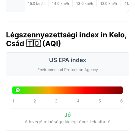
15.0 km/h
14.0 km/h
13.0 km/h
12.0 km/h
11.0 
Légszennyezettségi index in Kelo,
Csád 🇹🇩 (AQI)
US EPA index
Environmental Protection Agency
1
1
2
3
4
5
6
Jó
A levegő minősége kielégítőnek tekinthető