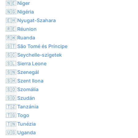
🇳🇪 Niger
🇳🇬 Nigéria
🇪🇭 Nyugat-Szahara
🇷🇪 Réunion
🇷🇼 Ruanda
🇸🇹 São Tomé és Príncipe
🇸🇨 Seychelle-szigetek
🇸🇱 Sierra Leone
🇸🇳 Szenegál
🇸🇭 Szent Ilona
🇸🇴 Szomália
🇸🇩 Szudán
🇹🇿 Tanzánia
🇹🇬 Togo
🇹🇳 Tunézia
🇺🇬 Uganda