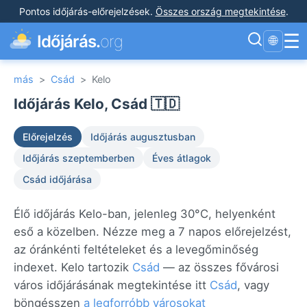
Pontos időjárás-előrejelzések
.
Összes ország megtekintése
.
☰
Időjárás.
org
🌐
más
>
Csád
>
Kelo
Időjárás Kelo, Csád 🇹🇩
Előrejelzés
Időjárás augusztusban
Időjárás szeptemberben
Éves átlagok
Csád időjárása
Élő időjárás Kelo-ban, jelenleg 30°C, helyenként
eső a közelben. Nézze meg a 7 napos előrejelzést,
az óránkénti feltételeket és a levegőminőség
indexet. Kelo tartozik
Csád
— az összes fővárosi
város időjárásának megtekintése itt
Csád
, vagy
böngésszen
a legforróbb városokat