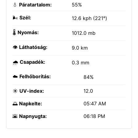
💧
Páratartalom:
55%
🌬️
Szél:
12.6 kph (221°)
🌡️
Nyomás:
1012.0 mb
👁️
Láthatóság:
9.0 km
🌧️
Csapadék:
0.3 mm
☁️
Felhőborítás:
84%
☀️
UV-index:
12.0
🌅
Napkelte:
05:47 AM
🌇
Napnyugta:
06:18 PM