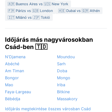
🇦🇷 Buenos Aires vs 🇺🇸 New York
A legkedvezőbb időjárási körülmények november és
🇫🇷 Párizs vs 🇬🇧 London
🇦🇪 Dubai vs 🇬🇷 Athén
február között várhatók, amikor kevés a csapadék, és
🇮🇹 Milánó vs 🇯🇵 Tokió
a hőmérséklet is elviselhetőbb. Ekkor azonban a
Szaharából érkező harmattán szél sűrű por- és
homokfelhőket sodor délre, ami csökkenti a
látótávolságot és száraz, poros levegőt hoz. Az esős
Időjárás más nagyvárosokban
évszakban heves viharok és helyi áradások is
Csád-ben 🇹🇩
előfordulhatnak, míg a harmattán időszakban a
reggeli köd ritkább, de a por miatt légzési problémák
N'Djamena
Moundou
léphetnek fel. A város éghajlata tehát nem
Abéché
Sarh
szélsőséges, de a látogatás időzítésénél érdemes
Am Timan
Doba
figyelembe venni ezeket a jelenségeket.
Bongor
Mongo
Mao
Iriba
Faya-Largeau
Bitkine
Bébédja
Massakory
Időjárás megtekintése összes városban Csád