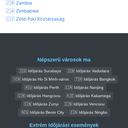
🇿🇲 Zambia
🇿🇼 Zimbabwe
🇨🇻 Zöld-foki Köztársaság
Népszerű városok ma
🇮🇩 Időjárás Surabaya
🇮🇳 Időjárás Vadodara
🇻🇳 Időjárás Ho Si Minh-város
🇹🇭 Időjárás Bangkok
🇦🇺 Időjárás Perth
🇨🇳 Időjárás Nanjing
🇨🇳 Időjárás Hangcsou
🇰🇪 Időjárás Kakamega
🇨🇳 Időjárás Zunyi
🇨🇳 Időjárás Vencsou
🇳🇬 Időjárás Benin City
🇨🇳 Időjárás Ningbo
Extrém időjárási események