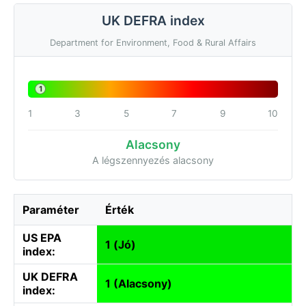
UK DEFRA index
Department for Environment, Food & Rural Affairs
1
1
3
5
7
9
10
Alacsony
A légszennyezés alacsony
Paraméter
Érték
US EPA
1 (Jó)
index:
UK DEFRA
1 (Alacsony)
index: