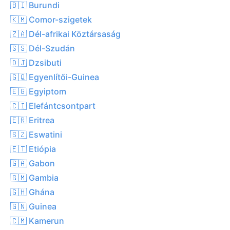
🇧🇮 Burundi
🇰🇲 Comor-szigetek
🇿🇦 Dél-afrikai Köztársaság
🇸🇸 Dél-Szudán
🇩🇯 Dzsibuti
🇬🇶 Egyenlítői-Guinea
🇪🇬 Egyiptom
🇨🇮 Elefántcsontpart
🇪🇷 Eritrea
🇸🇿 Eswatini
🇪🇹 Etiópia
🇬🇦 Gabon
🇬🇲 Gambia
🇬🇭 Ghána
🇬🇳 Guinea
🇨🇲 Kamerun