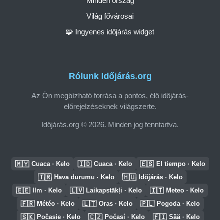
Minden ország
Világ fővárosai
🧩 Ingyenes időjárás widget
Rólunk Időjárás.org
Az Ön megbízható forrása a pontos, élő időjárás-
előrejelzéseknek világszerte.
Időjárás.org © 2026. Minden jog fenntartva.
🇲🇾
🇮🇩
🇪🇸
Cuaca · Kelo
Cuaca · Kelo
El tiempo · Kelo
🇹🇷
🇭🇺
Hava durumu · Kelo
Időjárás · Kelo
🇪🇪
🇱🇻
🇮🇹
Ilm · Kelo
Laikapstākļi · Kelo
Meteo · Kelo
🇫🇷
🇱🇹
🇵🇱
Météo · Kelo
Oras · Kelo
Pogoda · Kelo
🇸🇰
🇨🇿
🇫🇮
Počasie · Kelo
Počasí · Kelo
Sää · Kelo