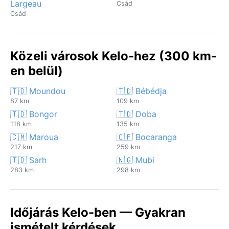
Largeau
Csád
Csád
Közeli városok Kelo-hez (300 km-
en belül)
🇹🇩 Moundou
🇹🇩 Bébédja
87 km
109 km
🇹🇩 Bongor
🇹🇩 Doba
118 km
135 km
🇨🇲 Maroua
🇨🇫 Bocaranga
217 km
259 km
🇹🇩 Sarh
🇳🇬 Mubi
283 km
298 km
Időjárás Kelo-ben — Gyakran
ismételt kérdések