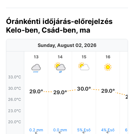
Óránkénti időjárás-előrejelzés
Kelo-ben, Csád-ben, ma
Sunday, August 02, 2026
13
14
15
16
17
33.0°C
30.0°
30.0°C
29.0°
29.0°
29.0°
27.
26.0°C
23.0°C
20.0°C
0.2 mm
0.0 mm
5% Eső
4% Eső
6% E
↑
↑
↑
↑