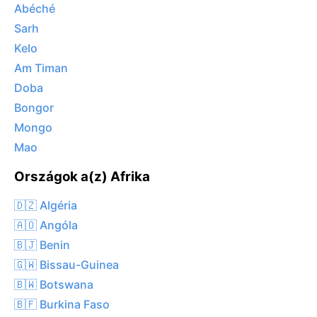
Abéché
Sarh
Kelo
Am Timan
Doba
Bongor
Mongo
Mao
Országok a(z) Afrika
🇩🇿 Algéria
🇦🇴 Angóla
🇧🇯 Benin
🇬🇼 Bissau-Guinea
🇧🇼 Botswana
🇧🇫 Burkina Faso