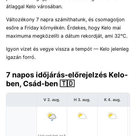
átlaggal Kelo városában.
Változékony 7 napra számíthatunk, és csomagoljon
esőre a Friday környékén. Érdekes, hogy Kelo mai
maximuma megközelíti a dátum rekordját, ami 32°C.
Igyon vizet és vegye vissza a tempót — Kelo jelenleg
igazán forró.
7 napos időjárás-előrejelzés Kelo-
ben, Csád-ben 🇹🇩
V 2. aug.
H 3. aug.
K 4. aug.
S