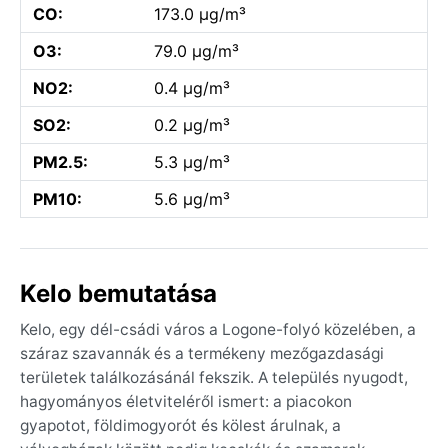
CO:
173.0 µg/m³
O3:
79.0 µg/m³
NO2:
0.4 µg/m³
SO2:
0.2 µg/m³
PM2.5:
5.3 µg/m³
PM10:
5.6 µg/m³
Kelo bemutatása
Kelo, egy dél-csádi város a Logone-folyó közelében, a
száraz szavannák és a termékeny mezőgazdasági
területek találkozásánál fekszik. A település nyugodt,
hagyományos életviteléről ismert: a piacokon
gyapotot, földimogyorót és kölest árulnak, a