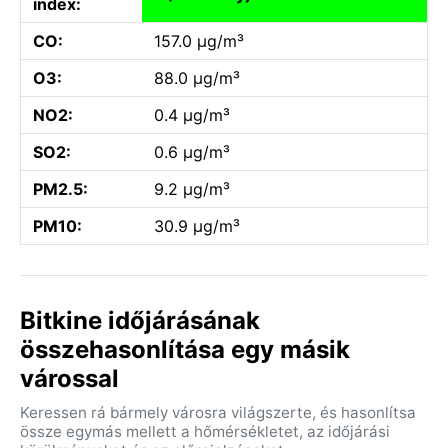
index:
CO:
157.0 µg/m³
O3:
88.0 µg/m³
NO2:
0.4 µg/m³
SO2:
0.6 µg/m³
PM2.5:
9.2 µg/m³
PM10:
30.9 µg/m³
Bitkine időjárásának
összehasonlítása egy másik
várossal
Keressen rá bármely városra világszerte, és hasonlítsa
össze egymás mellett a hőmérsékletet, az időjárási