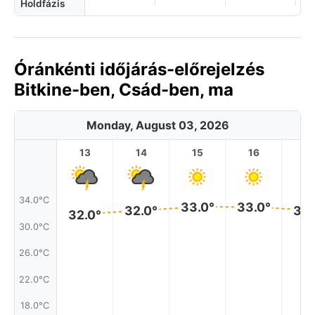
Holdfázis
Óránkénti időjárás-előrejelzés
Bitkine-ben, Csád-ben, ma
Monday, August 03, 2026
13
14
15
16
17
34.0°C
33.0°
33.0°
32.0°
32.
32.0°
30.0°C
26.0°C
22.0°C
18.0°C