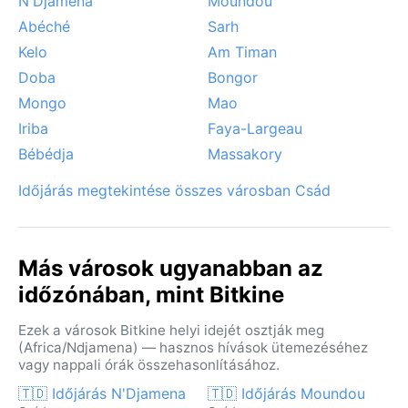
N'Djamena
Moundou
Abéché
Sarh
Kelo
Am Timan
Doba
Bongor
Mongo
Mao
Iriba
Faya-Largeau
Bébédja
Massakory
Időjárás megtekintése összes városban Csád
Más városok ugyanabban az
időzónában, mint Bitkine
Ezek a városok Bitkine helyi idejét osztják meg
(Africa/Ndjamena) — hasznos hívások ütemezéséhez
vagy nappali órák összehasonlításához.
🇹🇩 Időjárás N'Djamena
🇹🇩 Időjárás Moundou