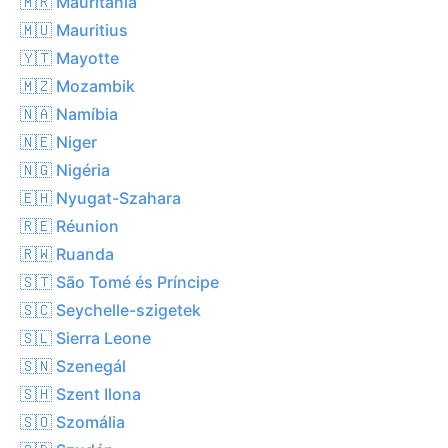
🇲🇷 Mauritánia
🇲🇺 Mauritius
🇾🇹 Mayotte
🇲🇿 Mozambik
🇳🇦 Namíbia
🇳🇪 Niger
🇳🇬 Nigéria
🇪🇭 Nyugat-Szahara
🇷🇪 Réunion
🇷🇼 Ruanda
🇸🇹 São Tomé és Príncipe
🇸🇨 Seychelle-szigetek
🇸🇱 Sierra Leone
🇸🇳 Szenegál
🇸🇭 Szent Ilona
🇸🇴 Szomália