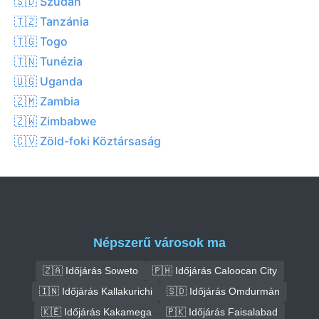
🇸🇩 Szudán
🇹🇿 Tanzánia
🇹🇬 Togo
🇹🇳 Tunézia
🇺🇬 Uganda
🇿🇲 Zambia
🇿🇼 Zimbabwe
🇨🇻 Zöld-foki Köztársaság
Népszerű városok ma
🇿🇦 Időjárás Soweto
🇵🇭 Időjárás Caloocan City
🇮🇳 Időjárás Kallakurichi
🇸🇩 Időjárás Omdurmán
🇰🇪 Időjárás Kakamega
🇵🇰 Időjárás Faisalabad