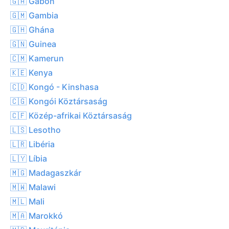
🇬🇦 Gabon
🇬🇲 Gambia
🇬🇭 Ghána
🇬🇳 Guinea
🇨🇲 Kamerun
🇰🇪 Kenya
🇨🇩 Kongó - Kinshasa
🇨🇬 Kongói Köztársaság
🇨🇫 Közép-afrikai Köztársaság
🇱🇸 Lesotho
🇱🇷 Libéria
🇱🇾 Líbia
🇲🇬 Madagaszkár
🇲🇼 Malawi
🇲🇱 Mali
🇲🇦 Marokkó