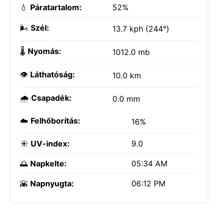
💧
Páratartalom:
52%
🌬️
Szél:
13.7 kph (244°)
🌡️
Nyomás:
1012.0 mb
👁️
Láthatóság:
10.0 km
🌧️
Csapadék:
0.0 mm
☁️
Felhőborítás:
16%
☀️
UV-index:
9.0
🌅
Napkelte:
05:34 AM
🌇
Napnyugta:
06:12 PM