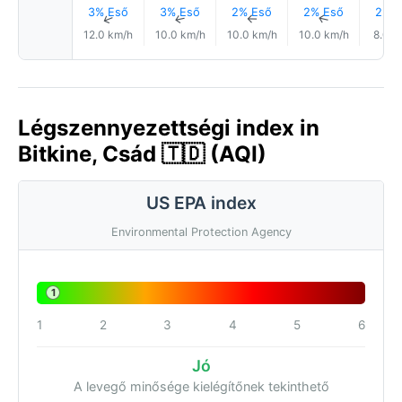
3% Eső
3% Eső
2% Eső
2% Eső
2% E
↑
↑
↑
↑
12.0 km/h
10.0 km/h
10.0 km/h
10.0 km/h
8.0 k
Légszennyezettségi index in
Bitkine, Csád 🇹🇩 (AQI)
US EPA index
Environmental Protection Agency
1
1
2
3
4
5
6
Jó
A levegő minősége kielégítőnek tekinthető