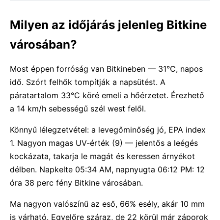
Milyen az időjárás jelenleg Bitkine
városában?
Most éppen forróság van Bitkineben — 31°C, napos
idő. Szórt felhők tompítják a napsütést. A
páratartalom 33°C köré emeli a hőérzetet. Érezhető
a 14 km/h sebességű szél west felől.
Könnyű lélegzetvétel: a levegőminőség jó, EPA index
1. Nagyon magas UV-érték (9) — jelentős a leégés
kockázata, takarja le magát és keressen árnyékot
délben. Napkelte 05:34 AM, napnyugta 06:12 PM: 12
óra 38 perc fény Bitkine városában.
Ma nagyon valószínű az eső, 66% esély, akár 10 mm
is várható. Egyelőre száraz, de 22 körül már záporok