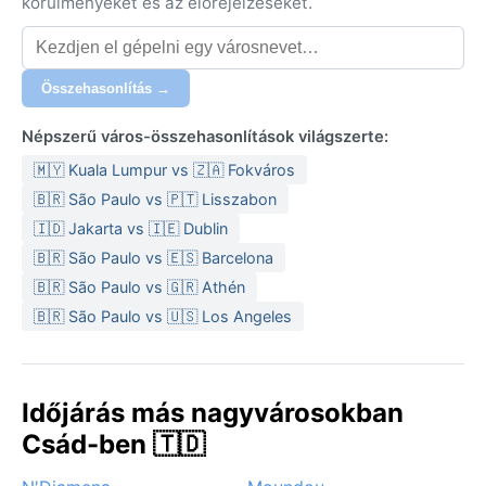
körülményeket és az előrejelzéseket.
Összehasonlítás →
Népszerű város-összehasonlítások világszerte:
🇲🇾 Kuala Lumpur vs 🇿🇦 Fokváros
🇧🇷 São Paulo vs 🇵🇹 Lisszabon
🇮🇩 Jakarta vs 🇮🇪 Dublin
🇧🇷 São Paulo vs 🇪🇸 Barcelona
🇧🇷 São Paulo vs 🇬🇷 Athén
🇧🇷 São Paulo vs 🇺🇸 Los Angeles
Időjárás más nagyvárosokban
Csád-ben 🇹🇩