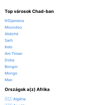
Top városok Chad-ban
N'Djamena
Moundou
Abéché
Sarh
Kelo
Am Timan
Doba
Bongor
Mongo
Mao
Országok a(z) Afrika
🇩🇿 Algéria