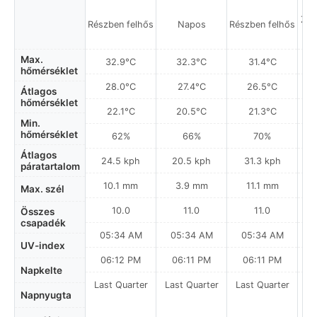
Ziv
Részben felhős
Napos
Részben felhős
Max.
32.9°C
32.3°C
31.4°C
hőmérséklet
28.0°C
27.4°C
26.5°C
Átlagos
hőmérséklet
22.1°C
20.5°C
21.3°C
Min.
hőmérséklet
62%
66%
70%
Átlagos
24.5 kph
20.5 kph
31.3 kph
páratartalom
10.1 mm
3.9 mm
11.1 mm
Max. szél
10.0
11.0
11.0
Összes
csapadék
05:34 AM
05:34 AM
05:34 AM
0
UV-index
06:12 PM
06:11 PM
06:11 PM
Napkelte
Last Quarter
Last Quarter
Last Quarter
La
Napnyugta