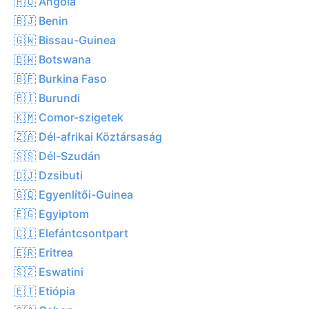
🇦🇴 Angóla
🇧🇯 Benin
🇬🇼 Bissau-Guinea
🇧🇼 Botswana
🇧🇫 Burkina Faso
🇧🇮 Burundi
🇰🇲 Comor-szigetek
🇿🇦 Dél-afrikai Köztársaság
🇸🇸 Dél-Szudán
🇩🇯 Dzsibuti
🇬🇶 Egyenlítői-Guinea
🇪🇬 Egyiptom
🇨🇮 Elefántcsontpart
🇪🇷 Eritrea
🇸🇿 Eswatini
🇪🇹 Etiópia