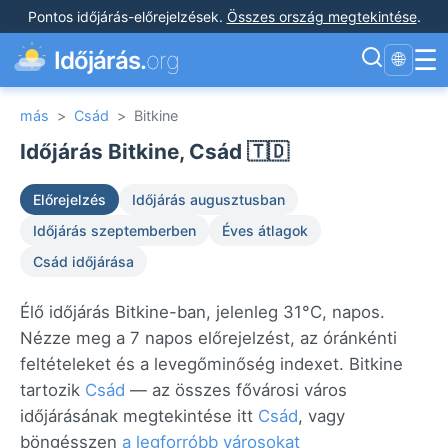
Pontos időjárás-előrejelzések
.
Összes ország megtekintése
.
☰
Időjárás.
org
🌐
más
>
Csád
>
Bitkine
Időjárás Bitkine, Csád 🇹🇩
Előrejelzés
Időjárás augusztusban
Időjárás szeptemberben
Éves átlagok
Csád időjárása
Élő időjárás Bitkine-ban, jelenleg 31°C, napos.
Nézze meg a 7 napos előrejelzést, az óránkénti
feltételeket és a levegőminőség indexet. Bitkine
tartozik
Csád
— az összes fővárosi város
időjárásának megtekintése itt
Csád
, vagy
böngésszen
a legforróbb városokat