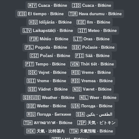
🇲🇾
🇮🇩
Cuaca · Bitkine
Cuaca · Bitkine
🇪🇸
🇹🇷
El tiempo · Bitkine
Hava durumu · Bitkine
🇭🇺
🇪🇪
Időjárás · Bitkine
Ilm · Bitkine
🇱🇻
🇮🇹
Laikapstākļi · Bitkine
Meteo · Bitkine
🇫🇷
🇱🇹
Météo · Bitkine
Oras · Bitkine
🇵🇱
🇸🇰
Pogoda · Bitkine
Počasie · Bitkine
🇨🇿
🇫🇮
Počasí · Bitkine
Sää · Bitkine
🇵🇹
🇻🇳
Tempo · Bitkine
Thời tiết · Bitkine
🇩🇰
🇷🇸
Vejret · Bitkine
Vreme · Bitkine
🇸🇮
🇷🇴
Vreme · Bitkine
Vremea · Bitkine
🇸🇪
🇳🇴
Vädret · Bitkine
Været · Bitkine
🇬🇧🇺🇸
🇳🇱
Weather · Bitkine
Weer · Bitkine
🇩🇪
🇺🇦
Wetter · Bitkine
Погода · Bitkine
🇷🇺
🇸🇦
Погода · Биткине
الطقس · بتكين
🇹🇭
🇯🇵
สภาพอากาศ · Bitkine
天気 · ビトキン
🇭🇰
🇹🇼
天氣 · 比特基內
天氣預報 · Bitkine