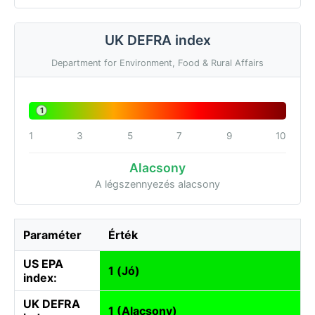
UK DEFRA index
Department for Environment, Food & Rural Affairs
1
1
3
5
7
9
10
Alacsony
A légszennyezés alacsony
Paraméter
Érték
US EPA
1 (Jó)
index:
UK DEFRA
1 (Alacsony)