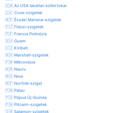
🇺🇲 Az USA lakatlan külbirtokai
🇨🇰 Cook-szigetek
🇲🇵 Északi Mariana-szigetek
🇫🇯 Fidzsi-szigetek
🇵🇫 Francia Polinézia
🇬🇺 Guam
🇰🇮 Kiribati
🇲🇭 Marshall-szigetek
🇫🇲 Mikronézia
🇳🇷 Nauru
🇳🇺 Niue
🇳🇫 Norfolk-sziget
🇵🇼 Palau
🇵🇬 Pápua Új-Guinea
🇵🇳 Pitcairn-szigetek
🇸🇧 Salamon-szigetek