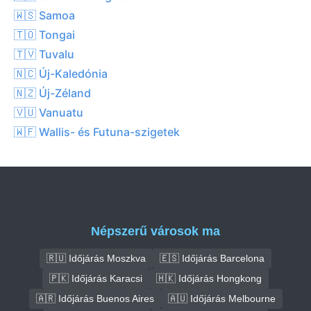
🇼🇸 Samoa
🇹🇴 Tongai
🇹🇻 Tuvalu
🇳🇨 Új-Kaledónia
🇳🇿 Új-Zéland
🇻🇺 Vanuatu
🇼🇫 Wallis- és Futuna-szigetek
Népszerű városok ma
🇷🇺 Időjárás Moszkva
🇪🇸 Időjárás Barcelona
🇵🇰 Időjárás Karacsi
🇭🇰 Időjárás Hongkong
🇦🇷 Időjárás Buenos Aires
🇦🇺 Időjárás Melbourne