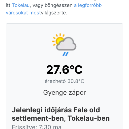
itt
Tokelau
, vagy böngésszen
a legforróbb
városokat most
világszerte.
27.6°C
érezhető 30.8°C
Gyenge zápor
Jelenlegi időjárás Fale old
settlement-ben, Tokelau-ben
Frissítve: 7:30 ma