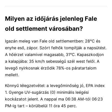
Milyen az időjárás jelenleg Fale
old settlement városában?
Igazán meleg van Fale old settlementben: 28°C és
enyhe eső, zápor. Szórt felhők tompítják a napsütést.
A hőérzet valamivel magasabb, 31°C. Kapaszkodjon
a kalapjába: 35 km/h sebességű szél west felől. A
levegő nyirkosnak érződik 78%-os páratartalom
mellett.
Könnyű lélegzetvétel: a levegőminőség jó, EPA index
1. Gyenge UV-sugárzás (0) minimális leégési
kockázatot jelent. A nappal ma 06:38 AM-tól 06:23
PM-ig tart – körülbelül 11 óra 45 perc.