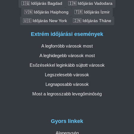
🇮🇶 Időjárás Bagdad
🇮🇳 Időjárás Vadodara
🇻🇳 Időjárás Haiphong
🇹🇷 Időjárás İzmir
🇺🇸 Időjárás New York
🇮🇳 Időjárás Thāne
Extrém időjárási események
A legforróbb városok most
A leghidegebb városok most
Esőzésekkel leginkább sújtott városok
Legszelesebb városok
Legnaposabb városok
Most a legrosszabb levegőminőség
Gyors linkek
Alapegység