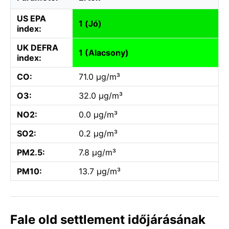
US EPA
1 (Jó)
index:
UK DEFRA
1 (Alacsony)
index:
CO:
71.0 µg/m³
O3:
32.0 µg/m³
NO2:
0.0 µg/m³
SO2:
0.2 µg/m³
PM2.5:
7.8 µg/m³
PM10:
13.7 µg/m³
Fale old settlement időjárásának