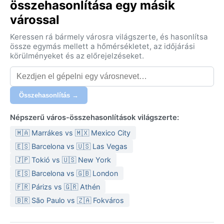
összehasonlítása egy másik
várossal
Keressen rá bármely városra világszerte, és hasonlítsa
össze egymás mellett a hőmérsékletet, az időjárási
körülményeket és az előrejelzéseket.
Összehasonlítás →
Népszerű város-összehasonlítások világszerte:
🇲🇦 Marrákes vs 🇲🇽 Mexico City
🇪🇸 Barcelona vs 🇺🇸 Las Vegas
🇯🇵 Tokió vs 🇺🇸 New York
🇪🇸 Barcelona vs 🇬🇧 London
🇫🇷 Párizs vs 🇬🇷 Athén
🇧🇷 São Paulo vs 🇿🇦 Fokváros