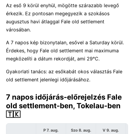
Az eső 9 körül enyhül, mögötte szárazabb levegő
érkezik. Ez pontosan megegyezik a szokásos
augusztus havi átlaggal Fale old settlement
városában.
A 7 napos kép bizonytalan, esővel a Saturday körül.
Érdekes, hogy Fale old settlement mai maximuma
megközelíti a dátum rekordját, ami 29°C.
Gyakorlati tanács: az esőkabát okos választás Fale
old settlement jelenlegi időjárásához.
7 napos időjárás-előrejelzés Fale
old settlement-ben, Tokelau-ben
🇹🇰
P 7. aug.
Szo 8. aug.
V 9. aug.
H