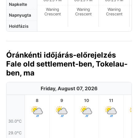
Napkelte
Waning
Waning
Waning
N
Crescent
Crescent
Crescent
Napnyugta
Holdfázis
Óránkénti időjárás-előrejelzés
Fale old settlement-ben, Tokelau-
ben, ma
Friday, August 07, 2026
8
9
10
11
1
30.0°C
29.0°C