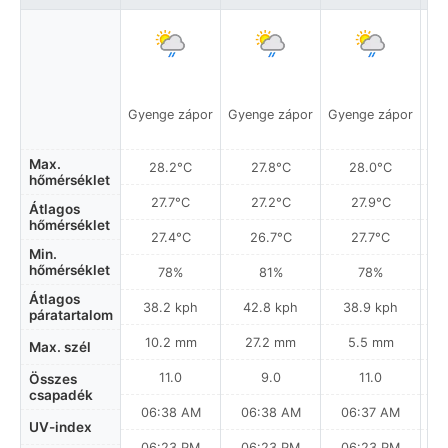
Gyenge zápor
Gyenge zápor
Gyenge zápor
Gy
Max.
28.2°C
27.8°C
28.0°C
hőmérséklet
27.7°C
27.2°C
27.9°C
Átlagos
hőmérséklet
27.4°C
26.7°C
27.7°C
Min.
hőmérséklet
78%
81%
78%
Átlagos
38.2 kph
42.8 kph
38.9 kph
páratartalom
10.2 mm
27.2 mm
5.5 mm
Max. szél
11.0
9.0
11.0
Összes
csapadék
06:38 AM
06:38 AM
06:37 AM
UV-index
06:23 PM
06:23 PM
06:23 PM