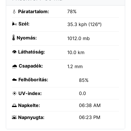
💧
Páratartalom:
78%
🌬️
Szél:
35.3 kph (126°)
🌡️
Nyomás:
1012.0 mb
👁️
Láthatóság:
10.0 km
🌧️
Csapadék:
1.2 mm
☁️
Felhőborítás:
85%
☀️
UV-index:
0.0
🌅
Napkelte:
06:38 AM
🌇
Napnyugta:
06:23 PM