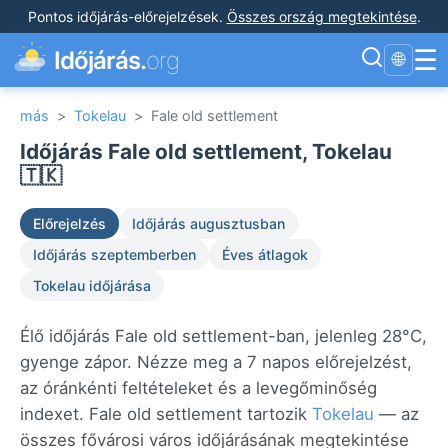
Pontos időjárás-előrejelzések
.
Összes ország megtekintése
.
☰
Időjárás.
org
🌐
más
>
Tokelau
>
Fale old settlement
Időjárás Fale old settlement, Tokelau
🇹🇰
Előrejelzés
Időjárás augusztusban
Időjárás szeptemberben
Éves átlagok
Tokelau időjárása
Élő időjárás Fale old settlement-ban, jelenleg 28°C,
gyenge zápor. Nézze meg a 7 napos előrejelzést,
az óránkénti feltételeket és a levegőminőség
indexet. Fale old settlement tartozik
Tokelau
— az
összes fővárosi város időjárásának megtekintése