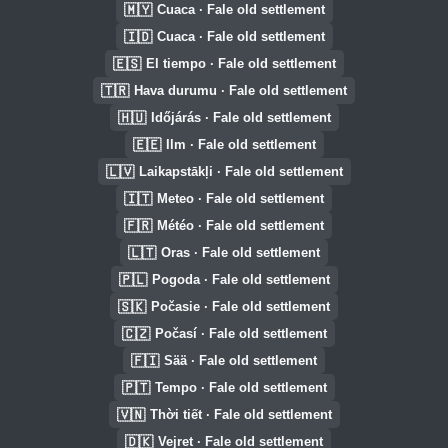
🇲🇾
Cuaca · Fale old settlement
🇮🇩
Cuaca · Fale old settlement
🇪🇸
El tiempo · Fale old settlement
🇹🇷
Hava durumu · Fale old settlement
🇭🇺
Időjárás · Fale old settlement
🇪🇪
Ilm · Fale old settlement
🇱🇻
Laikapstākļi · Fale old settlement
🇮🇹
Meteo · Fale old settlement
🇫🇷
Météo · Fale old settlement
🇱🇹
Oras · Fale old settlement
🇵🇱
Pogoda · Fale old settlement
🇸🇰
Počasie · Fale old settlement
🇨🇿
Počasí · Fale old settlement
🇫🇮
Sää · Fale old settlement
🇵🇹
Tempo · Fale old settlement
🇻🇳
Thời tiết · Fale old settlement
🇩🇰
Vejret · Fale old settlement