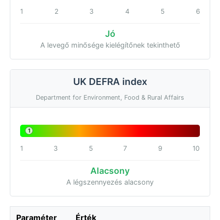
1
2
3
4
5
6
Jó
A levegő minősége kielégítőnek tekinthető
UK DEFRA index
Department for Environment, Food & Rural Affairs
1
1
3
5
7
9
10
Alacsony
A légszennyezés alacsony
Paraméter
Érték