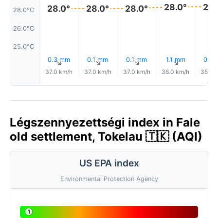
28.0°
28.
28.0°
28.0°
28.0°
28.0°C
26.0°C
25.0°C
0.3 mm
0.1 mm
0.1 mm
1.1 mm
0.7 
↑
↑
↑
↑
37.0 km/h
37.0 km/h
37.0 km/h
36.0 km/h
35.0 
Légszennyezettségi index in Fale
old settlement, Tokelau 🇹🇰 (AQI)
US EPA index
Environmental Protection Agency
1