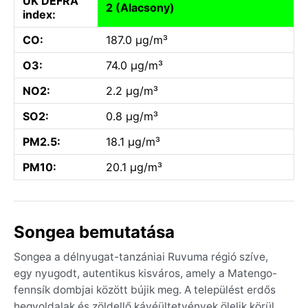
UK DEFRA
2 (Alacsony)
index:
CO:
187.0 µg/m³
O3:
74.0 µg/m³
NO2:
2.2 µg/m³
SO2:
0.8 µg/m³
PM2.5:
18.1 µg/m³
PM10:
20.1 µg/m³
Songea bemutatása
Songea a délnyugat-tanzániai Ruvuma régió szíve,
egy nyugodt, autentikus kisváros, amely a Matengo-
fennsík dombjai között bújik meg. A települést erdős
hegyoldalak és zöldellő kávéültetvények ölelik körül,