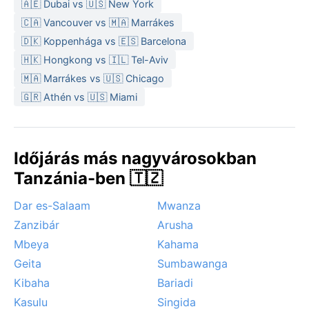
májustól októberig, amikor napos, meleg nappalok és
🇦🇪 Dubai vs 🇺🇸 New York
hűvös éjszakák váltják egymást, és alig esik eső.
🇨🇦 Vancouver vs 🇲🇦 Marrákes
Különleges időjárási jelenségek nem jellemzőek: a
🇩🇰 Koppenhága vs 🇪🇸 Barcelona
várost nem érik hurrikánok, monszunok vagy erős
🇭🇰 Hongkong vs 🇮🇱 Tel-Aviv
szélviharok. Az esős évszakban heves záporok
🇲🇦 Marrákes vs 🇺🇸 Chicago
alakulhatnak ki, de komoly áradások ritkák. A reggeli
🇬🇷 Athén vs 🇺🇸 Miami
köd időnként megül a völgyekben, ami misztikus
hangulatot kölcsönöz a tájnak. Az utazók számára a
téli hónapok jelentik a legkiegyensúlyozottabb
időjárást a térség felfedezéséhez.
Időjárás más nagyvárosokban
Tanzánia-ben 🇹🇿
Dar es-Salaam
Mwanza
Zanzibár
Arusha
Mbeya
Kahama
Geita
Sumbawanga
Kibaha
Bariadi
Kasulu
Singida