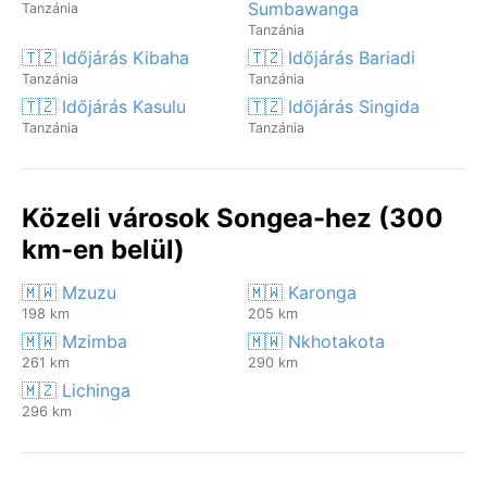
Sumbawanga
Tanzánia
Tanzánia
🇹🇿 Időjárás Kibaha
🇹🇿 Időjárás Bariadi
Tanzánia
Tanzánia
🇹🇿 Időjárás Kasulu
🇹🇿 Időjárás Singida
Tanzánia
Tanzánia
Közeli városok Songea-hez (300
km-en belül)
🇲🇼 Mzuzu
🇲🇼 Karonga
198 km
205 km
🇲🇼 Mzimba
🇲🇼 Nkhotakota
261 km
290 km
🇲🇿 Lichinga
296 km