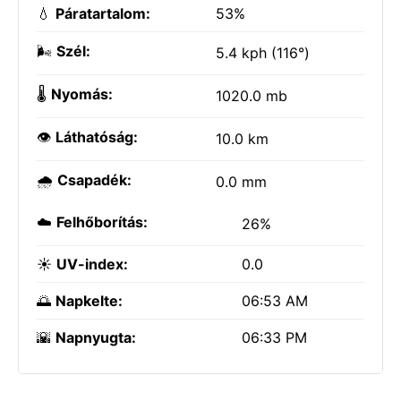
💧
Páratartalom:
53%
🌬️
Szél:
5.4 kph (116°)
🌡️
Nyomás:
1020.0 mb
👁️
Láthatóság:
10.0 km
🌧️
Csapadék:
0.0 mm
☁️
Felhőborítás:
26%
☀️
UV-index:
0.0
🌅
Napkelte:
06:53 AM
🌇
Napnyugta:
06:33 PM