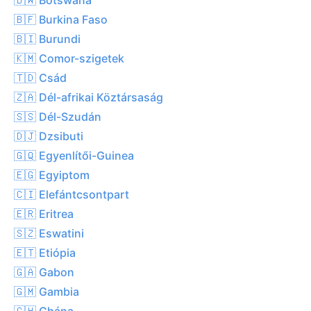
🇧🇫 Burkina Faso
🇧🇮 Burundi
🇰🇲 Comor-szigetek
🇹🇩 Csád
🇿🇦 Dél-afrikai Köztársaság
🇸🇸 Dél-Szudán
🇩🇯 Dzsibuti
🇬🇶 Egyenlítői-Guinea
🇪🇬 Egyiptom
🇨🇮 Elefántcsontpart
🇪🇷 Eritrea
🇸🇿 Eswatini
🇪🇹 Etiópia
🇬🇦 Gabon
🇬🇲 Gambia
🇬🇭 Ghána