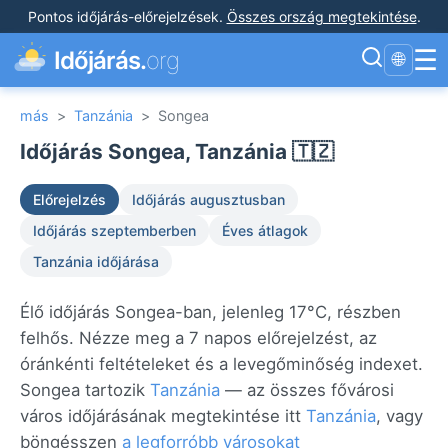
Pontos időjárás-előrejelzések
.
Összes ország megtekintése
.
☰
Időjárás.
org
🌐
más
>
Tanzánia
>
Songea
Időjárás Songea, Tanzánia 🇹🇿
Előrejelzés
Időjárás augusztusban
Időjárás szeptemberben
Éves átlagok
Tanzánia időjárása
Élő időjárás Songea-ban, jelenleg 17°C, részben
felhős. Nézze meg a 7 napos előrejelzést, az
óránkénti feltételeket és a levegőminőség indexet.
Songea tartozik
Tanzánia
— az összes fővárosi
város időjárásának megtekintése itt
Tanzánia
, vagy
böngésszen
a legforróbb városokat