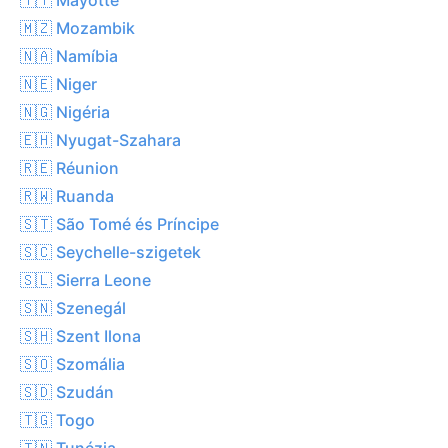
🇲🇿 Mozambik
🇳🇦 Namíbia
🇳🇪 Niger
🇳🇬 Nigéria
🇪🇭 Nyugat-Szahara
🇷🇪 Réunion
🇷🇼 Ruanda
🇸🇹 São Tomé és Príncipe
🇸🇨 Seychelle-szigetek
🇸🇱 Sierra Leone
🇸🇳 Szenegál
🇸🇭 Szent Ilona
🇸🇴 Szomália
🇸🇩 Szudán
🇹🇬 Togo
🇹🇳 Tunézia