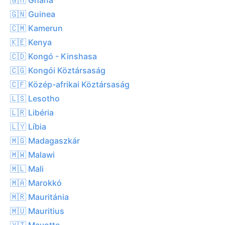
🇬🇳 Guinea
🇨🇲 Kamerun
🇰🇪 Kenya
🇨🇩 Kongó - Kinshasa
🇨🇬 Kongói Köztársaság
🇨🇫 Közép-afrikai Köztársaság
🇱🇸 Lesotho
🇱🇷 Libéria
🇱🇾 Líbia
🇲🇬 Madagaszkár
🇲🇼 Malawi
🇲🇱 Mali
🇲🇦 Marokkó
🇲🇷 Mauritánia
🇲🇺 Mauritius
🇾🇹 Mayotte