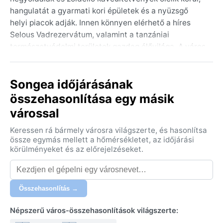
hangulatát a gyarmati kori épületek és a nyüzsgő
helyi piacok adják. Innen könnyen elérhető a híres
Selous Vadrezervátum, valamint a tanzániai
természetvédelmi területek gazdag élővilága. A város
földrajzilag fontos csomópont, ahonnan a déli
felföldek felé vezet az út.
Songea időjárásának
Éghajlata a Köppen-féle Cwa osztályba tartozik, azaz
összehasonlítása egy másik
párás szubtrópusi, száraz téllel. A nyári hónapok –
várossal
novembertől áprilisig – forrók és csapadékosak,
ilyenkor a napi záporok és a magas páratartalom
Keressen rá bármely városra világszerte, és hasonlítsa
jellemzőek. A tél májustól októberig tart: ilyenkor
össze egymás mellett a hőmérsékletet, az időjárási
kellemesen száraz, a nappalok melegek, az éjszakák
körülményeket és az előrejelzéseket.
pedig hűvösek. A csomagokba könnyű pamutruházat,
esőkabát a nyári esőkre, valamint egy pulóver a téli
estékre kerüljön. A páratartalom egész évben magas,
Összehasonlítás →
de a száraz évszakban lényegesen komfortosabb.
Népszerű város-összehasonlítások világszerte:
A legkedvezőbb időjárási időszak a száraz tél,