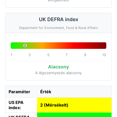
UK DEFRA index
Department for Environment, Food & Rural Affairs
2
1
3
5
7
9
10
Alacsony
A légszennyezés alacsony
Paraméter
Érték
US EPA
2 (Mérsékelt)
index: