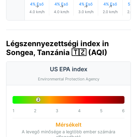
4% Eső
4% Eső
4% Eső
4% Eső
5% E
↑
↑
↑
↑
4.0 km/h
4.0 km/h
3.0 km/h
2.0 km/h
2.0 k
Légszennyezettségi index in
Songea, Tanzánia 🇹🇿 (AQI)
US EPA index
Environmental Protection Agency
2
1
2
3
4
5
6
Mérsékelt
A levegő minősége a legtöbb ember számára
elfogadható