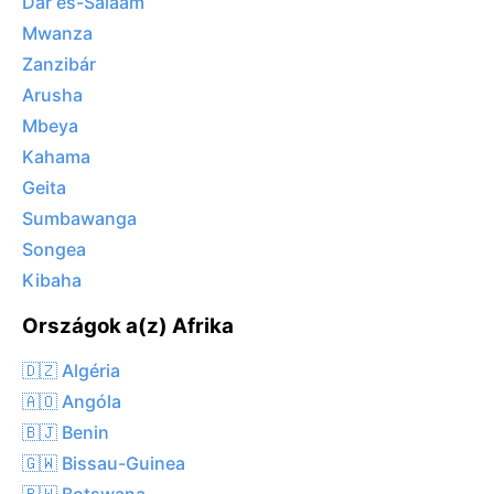
Dar es-Salaam
Mwanza
Zanzibár
Arusha
Mbeya
Kahama
Geita
Sumbawanga
Songea
Kibaha
Országok a(z) Afrika
🇩🇿 Algéria
🇦🇴 Angóla
🇧🇯 Benin
🇬🇼 Bissau-Guinea
🇧🇼 Botswana