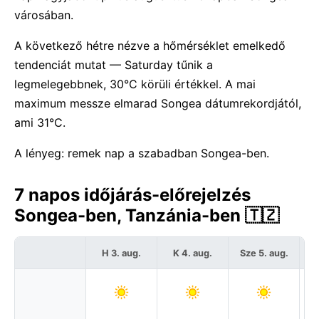
városában.
A következő hétre nézve a hőmérséklet emelkedő
tendenciát mutat — Saturday tűnik a
legmelegebbnek, 30°C körüli értékkel. A mai
maximum messze elmarad Songea dátumrekordjától,
ami 31°C.
A lényeg: remek nap a szabadban Songea-ben.
7 napos időjárás-előrejelzés
Songea-ben, Tanzánia-ben 🇹🇿
H 3. aug.
K 4. aug.
Sze 5. aug.
C