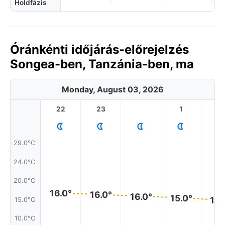
Holdfázis
Óránkénti időjárás-előrejelzés
Songea-ben, Tanzánia-ben, ma
Monday, August 03, 2026
22
23
1
2
29.0°C
24.0°C
20.0°C
16.0°
16.0°
16.0°
15.0°
14.
15.0°C
10.0°C