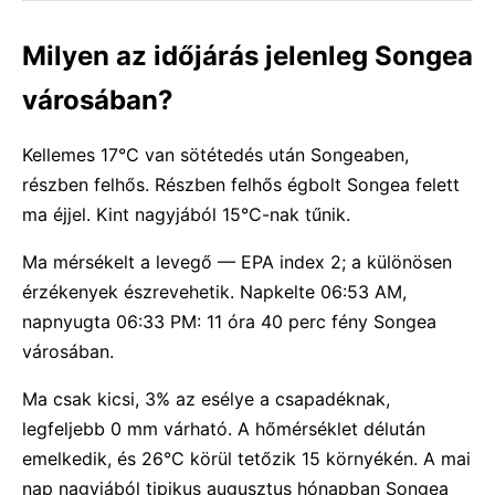
Milyen az időjárás jelenleg Songea
városában?
Kellemes 17°C van sötétedés után Songeaben,
részben felhős. Részben felhős égbolt Songea felett
ma éjjel. Kint nagyjából 15°C-nak tűnik.
Ma mérsékelt a levegő — EPA index 2; a különösen
érzékenyek észrevehetik. Napkelte 06:53 AM,
napnyugta 06:33 PM: 11 óra 40 perc fény Songea
városában.
Ma csak kicsi, 3% az esélye a csapadéknak,
legfeljebb 0 mm várható. A hőmérséklet délután
emelkedik, és 26°C körül tetőzik 15 környékén. A mai
nap nagyjából tipikus augusztus hónapban Songea