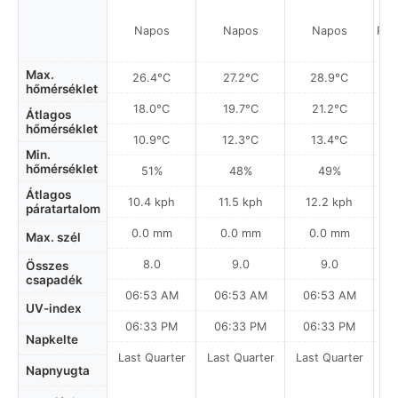
Napos
Napos
Napos
Rés
Max.
26.4°C
27.2°C
28.9°C
hőmérséklet
18.0°C
19.7°C
21.2°C
Átlagos
hőmérséklet
10.9°C
12.3°C
13.4°C
Min.
hőmérséklet
51%
48%
49%
Átlagos
10.4 kph
11.5 kph
12.2 kph
páratartalom
0.0 mm
0.0 mm
0.0 mm
Max. szél
8.0
9.0
9.0
Összes
csapadék
06:53 AM
06:53 AM
06:53 AM
0
UV-index
06:33 PM
06:33 PM
06:33 PM
Napkelte
Last Quarter
Last Quarter
Last Quarter
La
Napnyugta