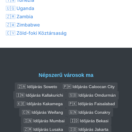
🇺🇬 Uganda
🇿🇲 Zambia
🇿🇼 Zimbabwe
🇨🇻 Zöld-foki Köztársaság
Népszerű városok ma
🇿🇦 Időjárás Soweto
🇵🇭 Időjárás Caloocan City
🇮🇳 Időjárás Kallakurichi
🇸🇩 Időjárás Omdurmán
🇰🇪 Időjárás Kakamega
🇵🇰 Időjárás Faisalabad
🇨🇳 Időjárás Weifang
🇬🇳 Időjárás Conakry
🇮🇳 Időjárás Mumbai
🇮🇩 Időjárás Bekasi
🇿🇲 Időjárás Lusaka
🇮🇩 Időjárás Jakarta