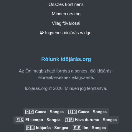
Összes kontinens
Minden ország
Világ fővárosai
🧩 Ingyenes időjárás widget
Rólunk Időjárás.org
Az Ön megbízható forrása a pontos, élő időjárás-
előrejelzéseknek világszerte.
Időjárás.org © 2026. Minden jog fenntartva.
🇲🇾
🇮🇩
Cuaca · Songea
Cuaca · Songea
🇪🇸
🇹🇷
El tiempo · Songea
Hava durumu · Songea
🇭🇺
🇪🇪
Időjárás · Songea
Ilm · Songea