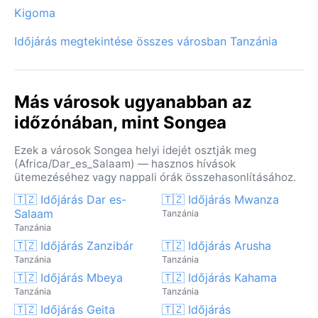
Kigoma
Időjárás megtekintése összes városban Tanzánia
Más városok ugyanabban az
időzónában, mint Songea
Ezek a városok Songea helyi idejét osztják meg
(Africa/Dar_es_Salaam) — hasznos hívások
ütemezéséhez vagy nappali órák összehasonlításához.
🇹🇿 Időjárás Dar es-
🇹🇿 Időjárás Mwanza
Salaam
Tanzánia
Tanzánia
🇹🇿 Időjárás Zanzibár
🇹🇿 Időjárás Arusha
Tanzánia
Tanzánia
🇹🇿 Időjárás Mbeya
🇹🇿 Időjárás Kahama
Tanzánia
Tanzánia
🇹🇿 Időjárás Geita
🇹🇿 Időjárás