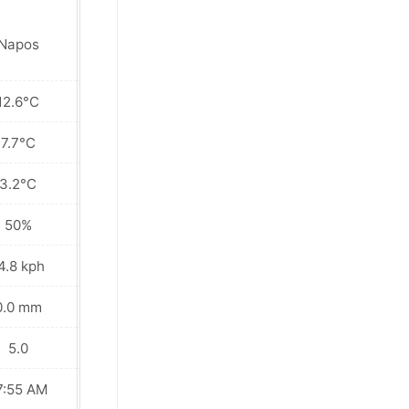
Napos
Napos
12.6°C
12.9°C
7.7°C
8.1°C
3.2°C
4.8°C
50%
53%
4.8 kph
13.3 kph
0.0 mm
0.0 mm
5.0
5.0
7:55 AM
07:55 AM