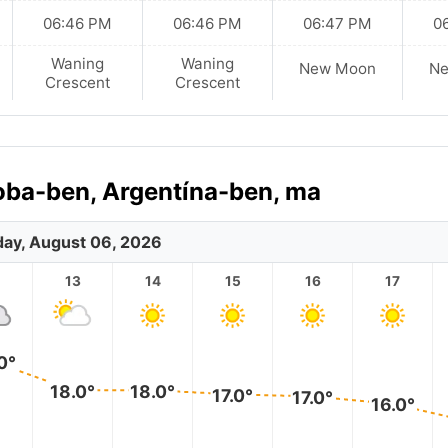
06:46 PM
06:46 PM
06:47 PM
0
Waning
Waning
New Moon
N
Crescent
Crescent
doba-ben, Argentína-ben, ma
ay, August 06, 2026
2
13
14
15
16
17
0°
18.0°
18.0°
17.0°
17.0°
16.0°