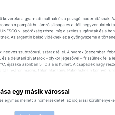
 keveréke a gyarmati múltnak és a pezsgő modernitásnak. A
 ahonnan a pampák hullámzó síksága és a déli hegyvonulatok ta
z UNESCO világörökség része, míg a széles sugárutak és a ha
üktetnek. Az argentin belső vidéknek ez a gyöngyszeme a történ
k: nedves szubtrópusi, száraz téllel. A nyarak (december–feb
és a délutáni zivatarok – olykor jégesővel – frissülnek fel a l
°C, éjszaka azonban 5 °C alá is hűlhet. A csapadék nagy része
iditás nyáron magas, télen alacsony. Pakoláshoz a könnyű ruh
a téli hónapokra ajánlott; a kényelmes cipő a városnézéshez m
ása egy másik várossal
avasz (szeptember–november) hozza: ilyenkor mérsékelt a hő
neiben pompázik. Különleges időjárási jelenség a veranito – a 
sze egymás mellett a hőmérsékletet, az időjárási körülményeke
a nyári jégesők, melyek helyenként komoly károkat okozhatna
kább a kora reggeli órákban képződik a völgyekben. A város kl