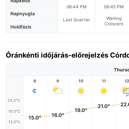
Napkelte
06:44 PM
06:45 PM
Napnyugta
Waning
Last Quarter
Crescent
Holdfázis
Óránkénti időjárás-előrejelzés Cór
Thursd
8
9
10
11
1
24.0°C
22.
21.0°
19.0°
18.0°C
16.0°
15.0°
13.0°C