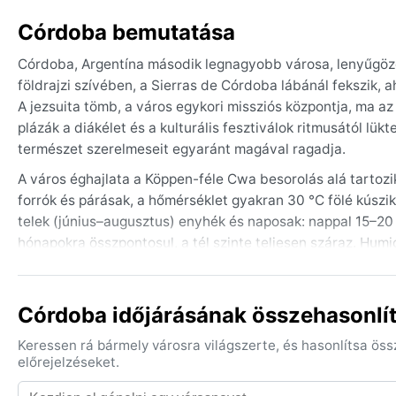
Córdoba bemutatása
Córdoba, Argentína második legnagyobb városa, lenyűgöző
földrajzi szívében, a Sierras de Córdoba lábánál fekszik,
A jezsuita tömb, a város egykori missziós központja, ma a
plázák a diákélet és a kulturális fesztiválok ritmusától l
természet szerelmeseit egyaránt magával ragadja.
A város éghajlata a Köppen-féle Cwa besorolás alá tartozi
forrók és párásak, a hőmérséklet gyakran 30 °C fölé kúszik, 
telek (június–augusztus) enyhék és naposak: nappal 15–20 
hónapokra összpontosul, a tél szinte teljesen száraz. Hum
és esernyő a nyári, a réteges öltözet és egy meleg kabát 
évszakban alap.
Córdoba időjárásának összehasonlít
A legkellemesebb időjárást az ősz (március–május) és a t
kevesebb a csapadék, és a táj a virágzás vagy a szüret szí
Keressen rá bármely városra világszerte, és hasonlítsa ös
közepén néhány napra visszatérő nyári meleg –, valamint 
előrejelzéseket.
rendkívül ritka, havonta legfeljebb pár alkalommal; köd in