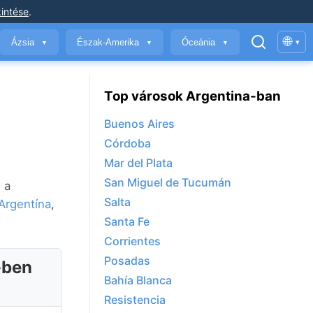
intése
.
🌐
Ázsia
Észak-Amerika
Óceánia
▾
▼
▼
▼
Top városok Argentina-ban
Buenos Aires
Córdoba
Mar del Plata
San Miguel de Tucumán
 a
Salta
Argentína
,
Santa Fe
Corrientes
Posadas
-ben
Bahía Blanca
Resistencia