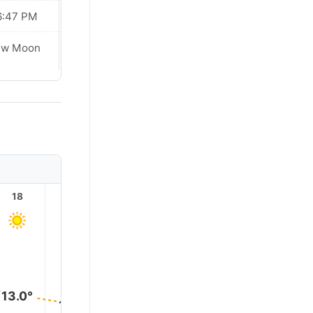
6:47 PM
06:48 PM
ew Moon
New Moon
18
19
20
21
22
23
13.0°
11.0°
11.0°
10.0°