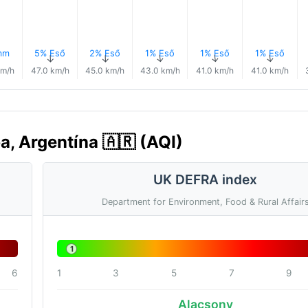
mm
5% Eső
2% Eső
1% Eső
1% Eső
1% Eső
↑
↑
↑
↑
↑
↑
km/h
47.0 km/h
45.0 km/h
43.0 km/h
41.0 km/h
41.0 km/h
, Argentína 🇦🇷 (AQI)
UK DEFRA index
Department for Environment, Food & Rural Affair
1
6
1
3
5
7
9
Alacsony