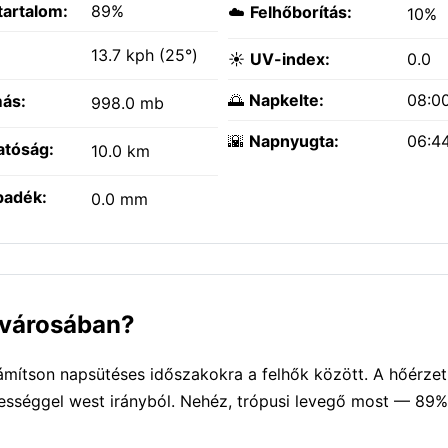
tartalom:
89%
☁️
Felhőborítás:
10%
:
13.7 kph (25°)
☀️
UV-index:
0.0
🌅
Napkelte:
08:0
ás:
998.0 mb
🌇
Napnyugta:
06:4
atóság:
10.0 km
padék:
0.0 mm
a városában?
Számítson napsütéses időszakokra a felhők között. A hőérz
ebességgel west irányból. Nehéz, trópusi levegő most — 89