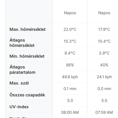
Napos
Napos
Max. hőmérséklet
22.0°C
17.9°C
Átlagos
15.3°C
10.4°C
hőmérséklet
8.4°C
3.9°C
Min. hőmérséklet
66%
40%
Átlagos
páratartalom
46.8 kph
24.1 kph
Max. szél
0.1 mm
0.0 mm
Összes csapadék
5.0
5.0
UV-index
08:00 AM
07:59 AM