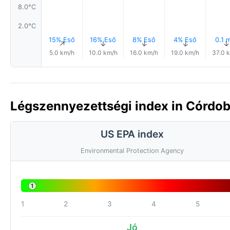
8.0°C
2.0°C
15% Eső
16% Eső
8% Eső
4% Eső
0.1 
↑
↑
↑
↑
5.0 km/h
10.0 km/h
16.0 km/h
19.0 km/h
37.0 
Légszennyezettségi index in Córdoba
US EPA index
Environmental Protection Agency
1
1
2
3
4
5
Jó