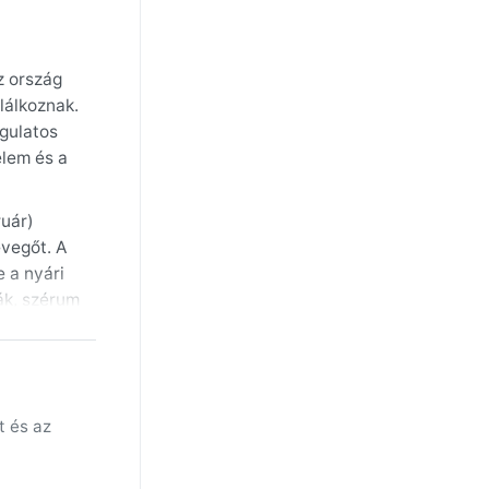
z ország
lálkoznak.
ngulatos
elem és a
ruár)
evegőt. A
 a nyári
ák, szérum
inden
ség,
tél
t és az
k. Hó
ímája