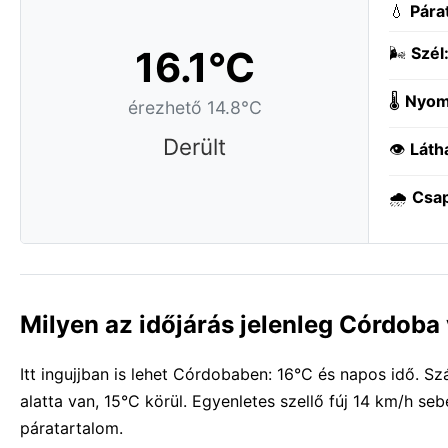
💧
Pára
16.1°C
🌬️
Szél
🌡️
Nyom
érezhető 14.8°C
Derült
👁️
Láth
🌧️
Csa
Milyen az időjárás jelenleg Córdob
Itt ingujjban is lehet Córdobaben: 16°C és napos idő. 
alatta van, 15°C körül. Egyenletes szellő fúj 14 km/h s
páratartalom.