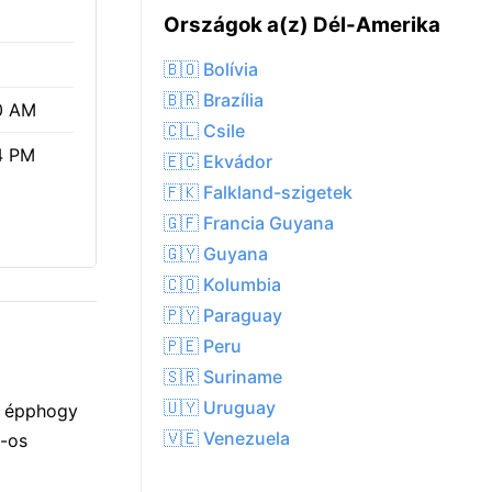
Országok a(z) Dél-Amerika
🇧🇴 Bolívia
🇧🇷 Brazília
0 AM
🇨🇱 Csile
4 PM
🇪🇨 Ekvádor
🇫🇰 Falkland-szigetek
🇬🇫 Francia Guyana
🇬🇾 Guyana
🇨🇴 Kolumbia
🇵🇾 Paraguay
🇵🇪 Peru
🇸🇷 Suriname
🇺🇾 Uruguay
et épphogy
🇻🇪 Venezuela
%-os