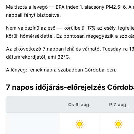
Ma tiszta a levegő — EPA index 1, alacsony PM2.5: 6. A
nappali fényt biztosítva.
Nem valószínű az eső — körülbelül 17% az esély, legfe
körüli hőmérséklettel. Ez pontosan megegyezik a szoká
Az elkövetkező 7 napban lehűlés várható, Tuesday-ra 
dátumrekordjától, ami 32°C.
A lényeg: remek nap a szabadban Córdoba-ben.
7 napos időjárás-előrejelzés Córdob
Cs 6. aug.
P 7. aug.