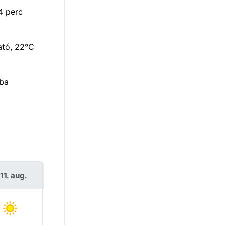
4 perc
ató, 22°C
oba
11. aug.
Sze 12. aug.