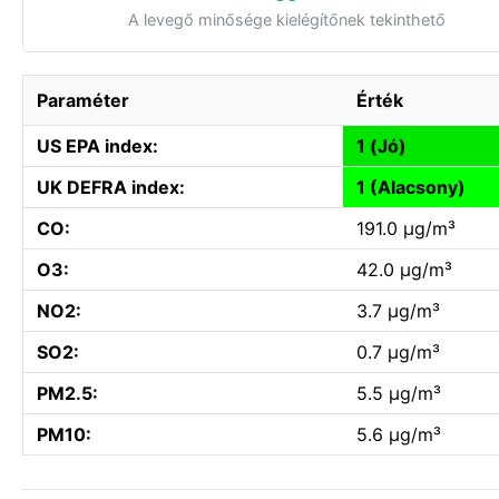
A levegő minősége kielégítőnek tekinthető
Paraméter
Érték
US EPA index:
1 (Jó)
UK DEFRA index:
1 (Alacsony)
CO:
191.0 µg/m³
O3:
42.0 µg/m³
NO2:
3.7 µg/m³
SO2:
0.7 µg/m³
PM2.5:
5.5 µg/m³
PM10:
5.6 µg/m³