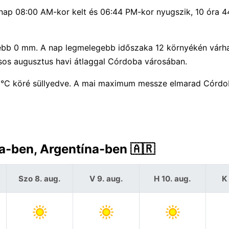
 nap 08:00 AM-kor kelt és 06:44 PM-kor nyugszik, 10 óra 4
ljebb 0 mm. A nap legmelegebb időszaka 12 környékén várh
sos augusztus havi átlaggal Córdoba városában.
13°C köré süllyedve. A mai maximum messze elmarad Córd
a-ben, Argentína-ben 🇦🇷
Szo 8. aug.
V 9. aug.
H 10. aug.
K 