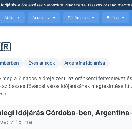
 időjárás-előrejelzések
városokra világszerte
.
Összes ország megtek
Afrika
Antarktisz
Dél-Amerika
Európa
▼
▼
▼
▼
🇷
temberben
Éves átlagok
Argentína időjárása
 meg a 7 napos előrejelzést, az óránkénti feltételeket és
az összes fővárosi város időjárásának megtekintése itt
erte.
nlegi időjárás Córdoba-ben, Argentína
tve: 7:15 ma