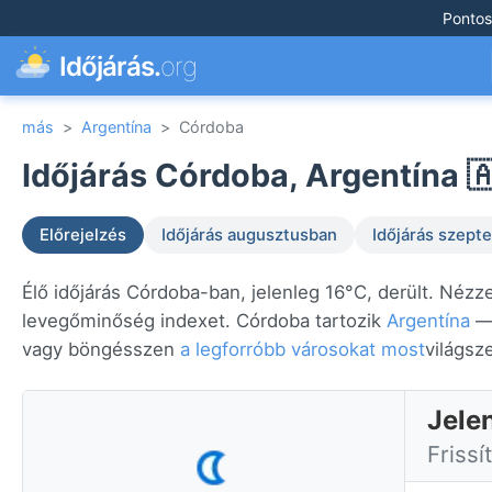
Pontos
Időjárás.
org
más
>
Argentína
>
Córdoba
Időjárás Córdoba, Argentína 
Előrejelzés
Időjárás augusztusban
Időjárás szep
Élő időjárás Córdoba-ban, jelenleg 16°C, derült. Nézze
levegőminőség indexet. Córdoba tartozik
Argentína
— 
vagy böngésszen
a legforróbb városokat most
világsz
Jele
Frissí