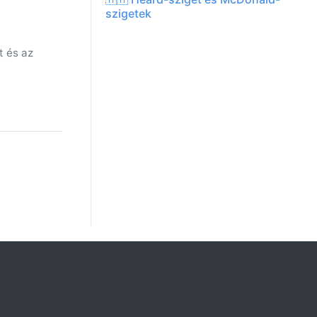
szigetek
t és az