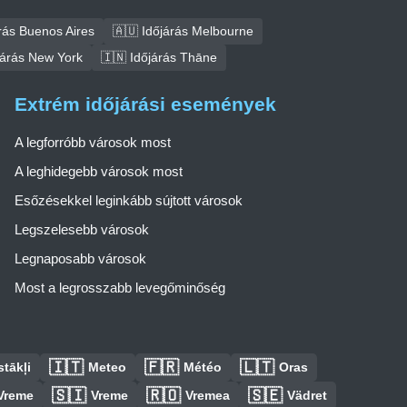
rás Buenos Aires
🇦🇺 Időjárás Melbourne
járás New York
🇮🇳 Időjárás Thāne
Extrém időjárási események
A legforróbb városok most
A leghidegebb városok most
Esőzésekkel leginkább sújtott városok
Legszelesebb városok
Legnaposabb városok
Most a legrosszabb levegőminőség
🇮🇹
🇫🇷
🇱🇹
tākļi
Meteo
Météo
Oras
🇸🇮
🇷🇴
🇸🇪
Vreme
Vreme
Vremea
Vädret