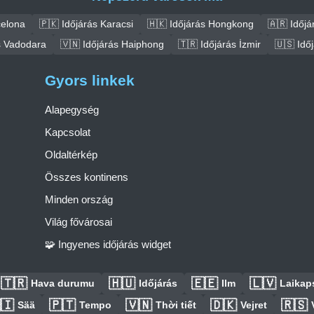
celona
🇵🇰 Időjárás Karacsi
🇭🇰 Időjárás Hongkong
🇦🇷 Időjá
s Vadodara
🇻🇳 Időjárás Haiphong
🇹🇷 Időjárás İzmir
🇺🇸 Idő
Gyors linkek
Alapegység
Kapcsolat
Oldaltérkép
Összes kontinens
Minden ország
Világ fővárosai
🧩 Ingyenes időjárás widget
🇹🇷
🇭🇺
🇪🇪
🇱🇻
Hava durumu
Időjárás
Ilm
Laikaps
🇮
🇵🇹
🇻🇳
🇩🇰
🇷🇸
Sää
Tempo
Thời tiết
Vejret