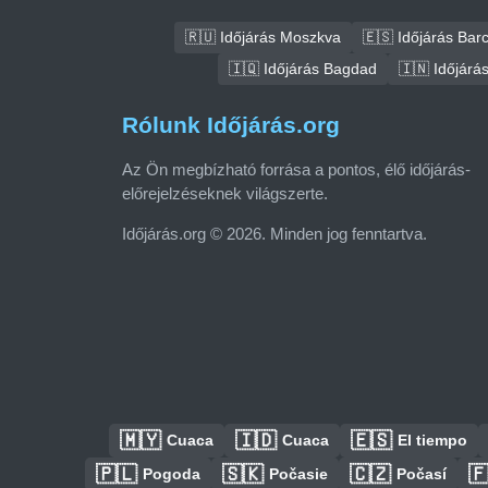
🇷🇺 Időjárás Moszkva
🇪🇸 Időjárás Bar
🇮🇶 Időjárás Bagdad
🇮🇳 Időjárá
Rólunk Időjárás.org
Az Ön megbízható forrása a pontos, élő időjárás-
előrejelzéseknek világszerte.
Időjárás.org © 2026. Minden jog fenntartva.
🇲🇾
🇮🇩
🇪🇸
Cuaca
Cuaca
El tiempo
🇵🇱
🇸🇰
🇨🇿

Pogoda
Počasie
Počasí