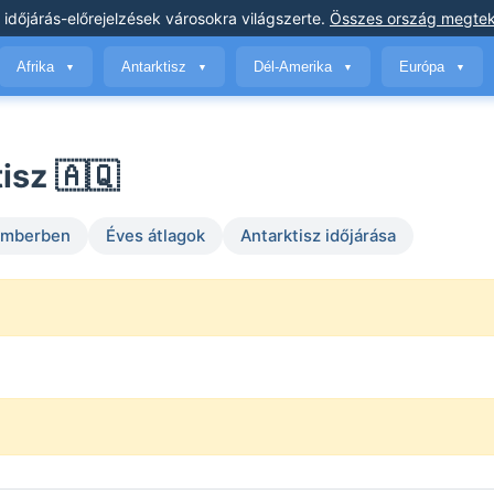
 időjárás-előrejelzések
városokra világszerte
.
Összes ország megtek
Afrika
Antarktisz
Dél-Amerika
Európa
▼
▼
▼
▼
isz 🇦🇶
temberben
Éves átlagok
Antarktisz időjárása