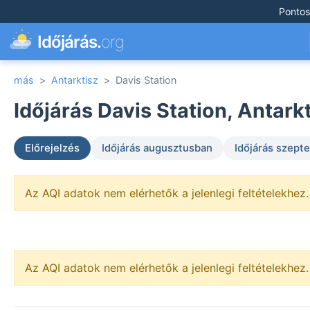
Pontos
Időjárás.
org
más
>
Antarktisz
>
Davis Station
Időjárás Davis Station, Antarkt
Előrejelzés
Időjárás augusztusban
Időjárás szep
Az AQI adatok nem elérhetők a jelenlegi feltételekhez.
Az AQI adatok nem elérhetők a jelenlegi feltételekhez.