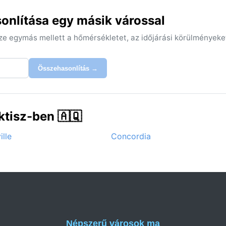
onlítása egy másik várossal
sze egymás mellett a hőmérsékletet, az időjárási körülményeke
Összehasonlítás →
tisz-ben 🇦🇶
lle
Concordia
Népszerű városok ma