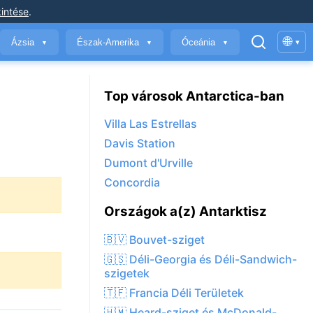
intése
.
🌐
Ázsia
Észak-Amerika
Óceánia
▾
▼
▼
▼
Top városok Antarctica-ban
Villa Las Estrellas
Davis Station
Dumont d'Urville
Concordia
Országok a(z) Antarktisz
🇧🇻 Bouvet-sziget
🇬🇸 Déli-Georgia és Déli-Sandwich-
szigetek
🇹🇫 Francia Déli Területek
🇭🇲 Heard-sziget és McDonald-