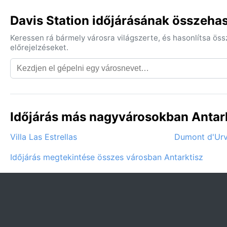
Davis Station időjárásának összehas
Keressen rá bármely városra világszerte, és hasonlítsa ös
előrejelzéseket.
Időjárás más nagyvárosokban Antark
Villa Las Estrellas
Dumont d'Urvi
Időjárás megtekintése összes városban Antarktisz