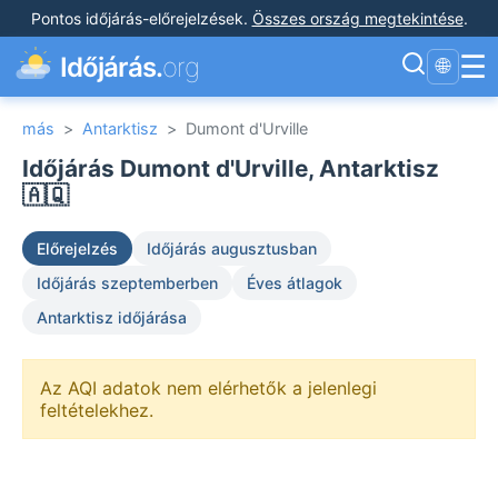
Pontos időjárás-előrejelzések
.
Összes ország megtekintése
.
☰
Időjárás.
org
🌐
más
>
Antarktisz
>
Dumont d'Urville
Időjárás Dumont d'Urville, Antarktisz
🇦🇶
Előrejelzés
Időjárás augusztusban
Időjárás szeptemberben
Éves átlagok
Antarktisz időjárása
Az AQI adatok nem elérhetők a jelenlegi
feltételekhez.