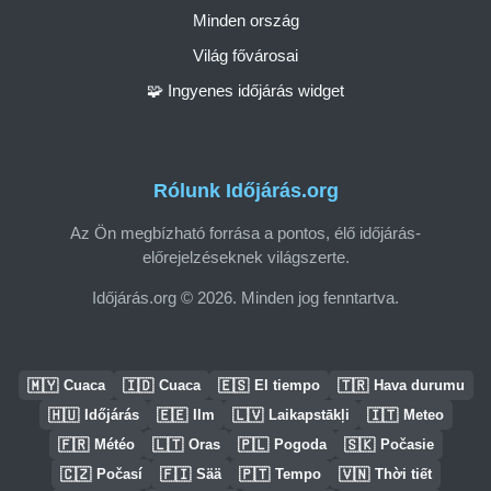
Minden ország
Világ fővárosai
🧩 Ingyenes időjárás widget
Rólunk Időjárás.org
Az Ön megbízható forrása a pontos, élő időjárás-
előrejelzéseknek világszerte.
Időjárás.org © 2026. Minden jog fenntartva.
🇲🇾
🇮🇩
🇪🇸
🇹🇷
Cuaca
Cuaca
El tiempo
Hava durumu
🇭🇺
🇪🇪
🇱🇻
🇮🇹
Időjárás
Ilm
Laikapstākļi
Meteo
🇫🇷
🇱🇹
🇵🇱
🇸🇰
Météo
Oras
Pogoda
Počasie
🇨🇿
🇫🇮
🇵🇹
🇻🇳
Počasí
Sää
Tempo
Thời tiết