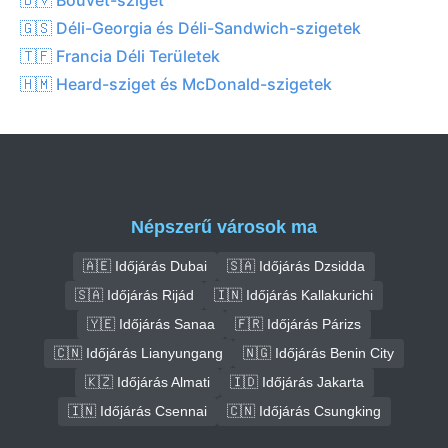
🇧🇻 Bouvet-sziget
🇬🇸 Déli-Georgia és Déli-Sandwich-szigetek
🇹🇫 Francia Déli Területek
🇭🇲 Heard-sziget és McDonald-szigetek
Népszerű városok ma
🇦🇪 Időjárás Dubai
🇸🇦 Időjárás Dzsidda
🇸🇦 Időjárás Rijád
🇮🇳 Időjárás Kallakurichi
🇾🇪 Időjárás Sanaa
🇫🇷 Időjárás Párizs
🇨🇳 Időjárás Lianyungang
🇳🇬 Időjárás Benin City
🇰🇿 Időjárás Almati
🇮🇩 Időjárás Jakarta
🇮🇳 Időjárás Csennai
🇨🇳 Időjárás Csungking