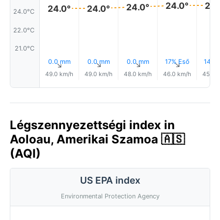
24.0°
24.
24.0°
24.0°
24.0°
24.0°C
22.0°C
21.0°C
0.0 mm
0.0 mm
0.0 mm
17% Eső
14% 
↑
↑
↑
↑
49.0 km/h
49.0 km/h
48.0 km/h
46.0 km/h
45.0 
Légszennyezettségi index in
Aoloau, Amerikai Szamoa 🇦🇸
(AQI)
US EPA index
Environmental Protection Agency