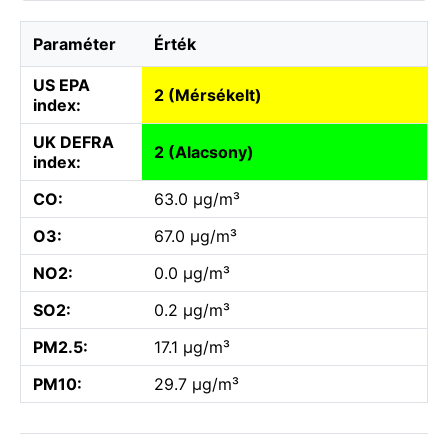
Paraméter
Érték
US EPA
2 (Mérsékelt)
index:
UK DEFRA
2 (Alacsony)
index:
CO:
63.0 µg/m³
O3:
67.0 µg/m³
NO2:
0.0 µg/m³
SO2:
0.2 µg/m³
PM2.5:
17.1 µg/m³
PM10:
29.7 µg/m³