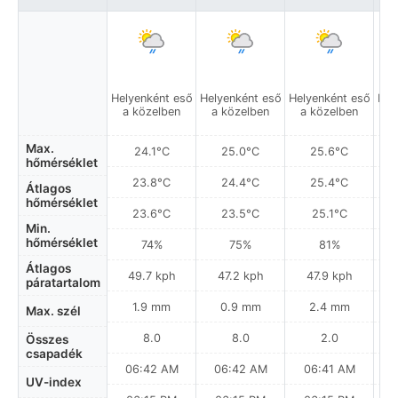
Helyenként eső
Helyenként eső
Helyenként eső
Hel
a közelben
a közelben
a közelben
a
Max.
24.1°C
25.0°C
25.6°C
hőmérséklet
23.8°C
24.4°C
25.4°C
Átlagos
hőmérséklet
23.6°C
23.5°C
25.1°C
Min.
hőmérséklet
74%
75%
81%
Átlagos
49.7 kph
47.2 kph
47.9 kph
páratartalom
1.9 mm
0.9 mm
2.4 mm
Max. szél
8.0
8.0
2.0
Összes
csapadék
06:42 AM
06:42 AM
06:41 AM
UV-index