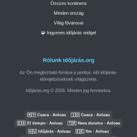
Összes kontinens
Minden ország
Világ fővárosai
🧩 Ingyenes időjárás widget
Rólunk Időjárás.org
Az Ön megbízható forrása a pontos, élő időjárás-
előrejelzéseknek világszerte.
Időjárás.org © 2026. Minden jog fenntartva.
🇲🇾
🇮🇩
Cuaca · Aoloau
Cuaca · Aoloau
🇪🇸
🇹🇷
El tiempo · Aoloau
Hava durumu · Aoloau
🇭🇺
🇪🇪
Időjárás · Aoloau
Ilm · Aoloau