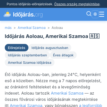
Pontos időjárás-előrejelzések
.
Összes ország megtekintése
.
☰
Időjárás.
org
🌐
más
>
Amerikai Szamoa
>
Aoloau
Időjárás Aoloau, Amerikai Szamoa 🇦🇸
Előrejelzés
Időjárás augusztusban
Időjárás szeptemberben
Éves átlagok
Amerikai Szamoa időjárása
Élő időjárás Aoloau-ban, jelenleg 24°C, helyenként
eső a közelben. Nézze meg a 7 napos előrejelzést,
az óránkénti feltételeket és a levegőminőség
indexet. Aoloau tartozik
Amerikai Szamoa
— az
összes fővárosi város időjárásának megtekintése
itt
Amerikai Szamoa
, vagy böngésszen
a legforróbb