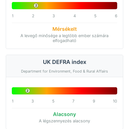
2
1
2
3
4
5
6
Mérsékelt
A levegő minősége a legtöbb ember számára
elfogadható
UK DEFRA index
Department for Environment, Food & Rural Affairs
2
1
3
5
7
9
10
Alacsony
A légszennyezés alacsony