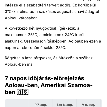
intézze el a szabadtéri terveit addig. Ez körülbelül
3°C-kal elmarad a szokásos augusztus havi átlagtól
Aoloau városában.
A következő hét nyugodtnak ígérkezik, a
maximumok 25°C, a minimumok 24°C körül
alakulnak. Összehasonlításképpen: Aoloauben ezen a
napon a rekordhőmérséklet 28°C.
Rögzítse a laza tárgyakat, és öltözzön a szélhez
Aoloau-ben ma.
7 napos időjárás-előrejelzés
Aoloau-ben, Amerikai Szamoa-
ben 🇦🇸
P 7. aug.
Szo 8. aug.
V 9. aug.
H