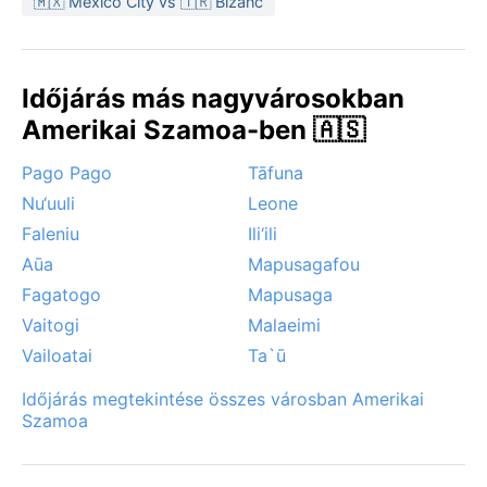
🇲🇽 Mexico City vs 🇹🇷 Bizánc
Időjárás más nagyvárosokban
Amerikai Szamoa-ben 🇦🇸
Pago Pago
Tāfuna
Nu‘uuli
Leone
Faleniu
Ili‘ili
Aūa
Mapusagafou
Fagatogo
Mapusaga
Vaitogi
Malaeimi
Vailoatai
Ta`ū
Időjárás megtekintése összes városban Amerikai
Szamoa