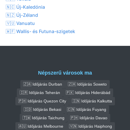
🇳🇨 Új-Kaledónia
🇳🇿 Új-Zéland
🇻🇺 Vanuatu
🇼🇫 Wallis- és Futuna-szigetek
Népszerű városok ma
🇿🇦 Időjárás Durban
🇿🇦 Időjárás Soweto
🇮🇷 Időjárás Teherán
🇵🇰 Időjárás Hiderábád
🇵🇭 Időjárás Quezon City
🇮🇳 Időjárás Kalkutta
🇮🇩 Időjárás Bekasi
🇨🇳 Időjárás Fuyang
🇹🇼 Időjárás Taichung
🇵🇭 Időjárás Davao
🇦🇺 Időjárás Melbourne
🇻🇳 Időjárás Haiphong