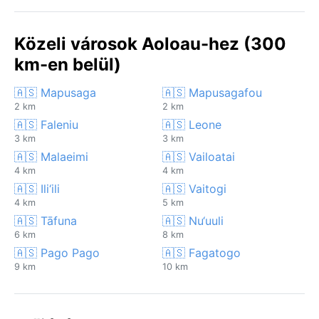
Közeli városok Aoloau-hez (300
km-en belül)
🇦🇸 Mapusaga
🇦🇸 Mapusagafou
2 km
2 km
🇦🇸 Faleniu
🇦🇸 Leone
3 km
3 km
🇦🇸 Malaeimi
🇦🇸 Vailoatai
4 km
4 km
🇦🇸 Ili‘ili
🇦🇸 Vaitogi
4 km
5 km
🇦🇸 Tāfuna
🇦🇸 Nu‘uuli
6 km
8 km
🇦🇸 Pago Pago
🇦🇸 Fagatogo
9 km
10 km