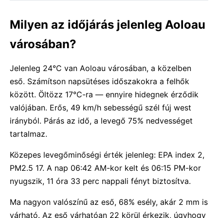
Milyen az időjárás jelenleg Aoloau
városában?
Jelenleg 24°C van Aoloau városában, a közelben
eső. Számítson napsütéses időszakokra a felhők
között. Öltözz 17°C-ra — ennyire hidegnek érződik
valójában. Erős, 49 km/h sebességű szél fúj west
irányból. Párás az idő, a levegő 75% nedvességet
tartalmaz.
Közepes levegőminőségi érték jelenleg: EPA index 2,
PM2.5 17. A nap 06:42 AM-kor kelt és 06:15 PM-kor
nyugszik, 11 óra 33 perc nappali fényt biztosítva.
Ma nagyon valószínű az eső, 68% esély, akár 2 mm is
várható. Az eső várhatóan 22 körül érkezik, úgyhogy