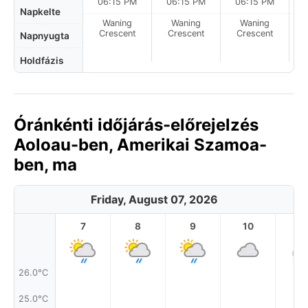
06:15 PM
06:15 PM
06:15 PM
Napkelte
Waning
Waning
Waning
N
Crescent
Crescent
Crescent
Napnyugta
Holdfázis
Óránkénti időjárás-előrejelzés
Aoloau-ben, Amerikai Szamoa-
ben, ma
Friday, August 07, 2026
7
8
9
10
11
26.0°C
25.0°C