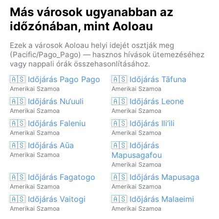
Más városok ugyanabban az
időzónában, mint Aoloau
Ezek a városok Aoloau helyi idejét osztják meg
(Pacific/Pago_Pago) — hasznos hívások ütemezéséhez
vagy nappali órák összehasonlításához.
🇦🇸 Időjárás Pago Pago
🇦🇸 Időjárás Tāfuna
Amerikai Szamoa
Amerikai Szamoa
🇦🇸 Időjárás Nu‘uuli
🇦🇸 Időjárás Leone
Amerikai Szamoa
Amerikai Szamoa
🇦🇸 Időjárás Faleniu
🇦🇸 Időjárás Ili‘ili
Amerikai Szamoa
Amerikai Szamoa
🇦🇸 Időjárás Aūa
🇦🇸 Időjárás
Mapusagafou
Amerikai Szamoa
Amerikai Szamoa
🇦🇸 Időjárás Fagatogo
🇦🇸 Időjárás Mapusaga
Amerikai Szamoa
Amerikai Szamoa
🇦🇸 Időjárás Vaitogi
🇦🇸 Időjárás Malaeimi
Amerikai Szamoa
Amerikai Szamoa