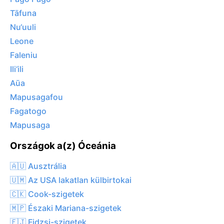
Tāfuna
Nu‘uuli
Leone
Faleniu
Ili‘ili
Aūa
Mapusagafou
Fagatogo
Mapusaga
Országok a(z) Óceánia
🇦🇺 Ausztrália
🇺🇲 Az USA lakatlan külbirtokai
🇨🇰 Cook-szigetek
🇲🇵 Északi Mariana-szigetek
🇫🇯 Fidzsi-szigetek