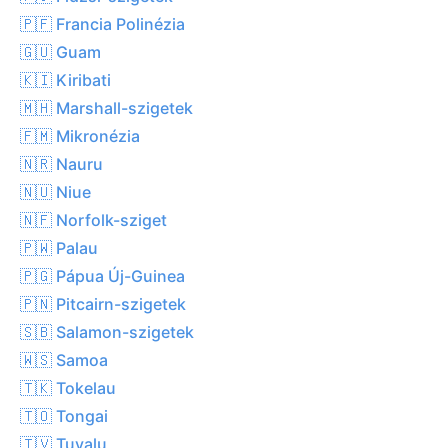
🇵🇫 Francia Polinézia
🇬🇺 Guam
🇰🇮 Kiribati
🇲🇭 Marshall-szigetek
🇫🇲 Mikronézia
🇳🇷 Nauru
🇳🇺 Niue
🇳🇫 Norfolk-sziget
🇵🇼 Palau
🇵🇬 Pápua Új-Guinea
🇵🇳 Pitcairn-szigetek
🇸🇧 Salamon-szigetek
🇼🇸 Samoa
🇹🇰 Tokelau
🇹🇴 Tongai
🇹🇻 Tuvalu