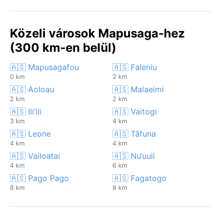
Közeli városok Mapusaga-hez
(300 km-en belül)
🇦🇸 Mapusagafou
🇦🇸 Faleniu
0 km
2 km
🇦🇸 Aoloau
🇦🇸 Malaeimi
2 km
2 km
🇦🇸 Ili‘ili
🇦🇸 Vaitogi
3 km
4 km
🇦🇸 Leone
🇦🇸 Tāfuna
4 km
4 km
🇦🇸 Vailoatai
🇦🇸 Nu‘uuli
4 km
6 km
🇦🇸 Pago Pago
🇦🇸 Fagatogo
8 km
8 km