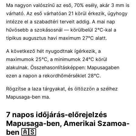
Ma nagyon valószínű az eső, 70% esély, akár 3 mm is
várható. Az eső várhatóan 21 körül érkezik, úgyhogy
intézze el a szabadtéri terveit addig. A mai nap
hűvösebb a szokásosnál — körülbelül 2°C-kal a
tipikus augusztus havi maximum 27°C alatt.
A következő hét nyugodtnak ígérkezik, a
maximumok 25°C, a minimumok 24°C körül
alakulnak. Összehasonlításképpen: Mapusagaben
ezen a napon a rekordhőmérséklet 28°C.
Rögzítse a laza tárgyakat, és öltözzön a szélhez
Mapusaga-ben ma.
7 napos időjárás-előrejelzés
Mapusaga-ben, Amerikai Szamoa-
ben 🇦🇸