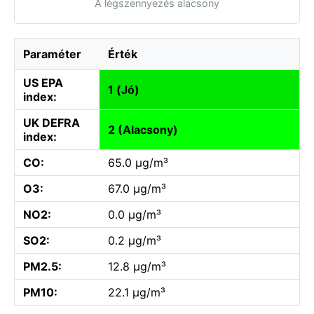
A légszennyezés alacsony
Paraméter
Érték
US EPA
1 (Jó)
index:
UK DEFRA
2 (Alacsony)
index:
CO:
65.0 µg/m³
O3:
67.0 µg/m³
NO2:
0.0 µg/m³
SO2:
0.2 µg/m³
PM2.5:
12.8 µg/m³
PM10:
22.1 µg/m³