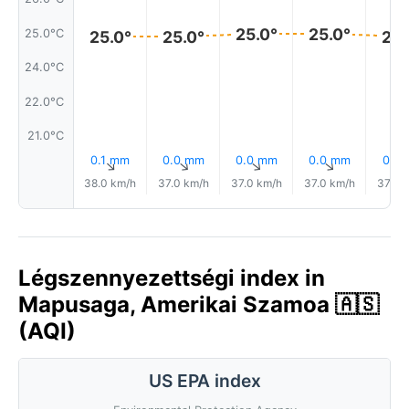
25.0°
25.0°
25.0°C
25.0°
25.0°
25.
24.0°C
22.0°C
21.0°C
0.1 mm
0.0 mm
0.0 mm
0.0 mm
0.1 
↑
↑
↑
↑
38.0 km/h
37.0 km/h
37.0 km/h
37.0 km/h
37.0 
Légszennyezettségi index in
Mapusaga, Amerikai Szamoa 🇦🇸
(AQI)
US EPA index