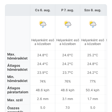
Cs 6. aug.
P 7. aug.
Szo 8. aug.
Helyenként eső
Helyenként eső
Helyenként eső
Hel
a közelben
a közelben
a közelben
a
Max.
24.8°C
24.6°C
25.2°C
hőmérséklet
24.4°C
24.2°C
24.8°C
Átlagos
hőmérséklet
23.9°C
23.7°C
24.2°C
Min.
hőmérséklet
74%
76%
77%
Átlagos
48.6 kph
48.6 kph
50.4 kph
páratartalom
2.6 mm
3.1 mm
1.7 mm
Max. szél
5.0
7.0
5.0
Összes