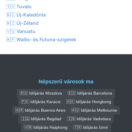
🇹🇻 Tuvalu
🇳🇨 Új-Kaledónia
🇳🇿 Új-Zéland
🇻🇺 Vanuatu
🇼🇫 Wallis- és Futuna-szigetek
Népszerű városok ma
🇷🇺 Időjárás Moszkva
🇪🇸 Időjárás Barcelona
🇵🇰 Időjárás Karacsi
🇭🇰 Időjárás Hongkong
🇦🇷 Időjárás Buenos Aires
🇦🇺 Időjárás Melbourne
🇮🇶 Időjárás Bagdad
🇮🇳 Időjárás Vadodara
🇻🇳 Időjárás Haiphong
🇹🇷 Időjárás İzmir