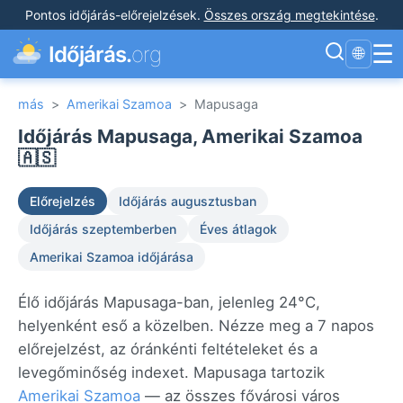
Pontos időjárás-előrejelzések
.
Összes ország megtekintése
.
☰
Időjárás.
org
🌐
más
>
Amerikai Szamoa
>
Mapusaga
Időjárás Mapusaga, Amerikai Szamoa
🇦🇸
Előrejelzés
Időjárás augusztusban
Időjárás szeptemberben
Éves átlagok
Amerikai Szamoa időjárása
Élő időjárás Mapusaga-ban, jelenleg 24°C,
helyenként eső a közelben. Nézze meg a 7 napos
előrejelzést, az óránkénti feltételeket és a
levegőminőség indexet. Mapusaga tartozik
Amerikai Szamoa
— az összes fővárosi város