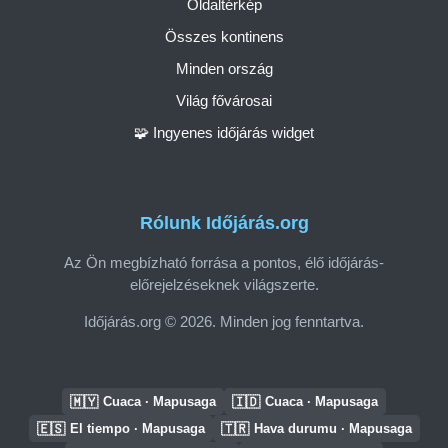
Oldaltérkép
Összes kontinens
Minden ország
Világ fővárosai
🧩 Ingyenes időjárás widget
Rólunk Időjárás.org
Az Ön megbízható forrása a pontos, élő időjárás-
előrejelzéseknek világszerte.
Időjárás.org © 2026. Minden jog fenntartva.
🇲🇾
🇮🇩
Cuaca · Mapusaga
Cuaca · Mapusaga
🇪🇸
🇹🇷
El tiempo · Mapusaga
Hava durumu · Mapusaga