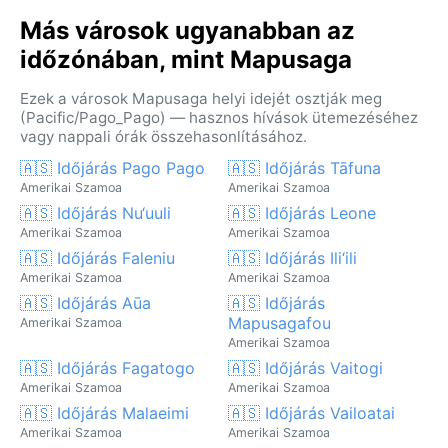
Más városok ugyanabban az
időzónában, mint Mapusaga
Ezek a városok Mapusaga helyi idejét osztják meg
(Pacific/Pago_Pago) — hasznos hívások ütemezéséhez
vagy nappali órák összehasonlításához.
🇦🇸 Időjárás Pago Pago
🇦🇸 Időjárás Tāfuna
Amerikai Szamoa
Amerikai Szamoa
🇦🇸 Időjárás Nu‘uuli
🇦🇸 Időjárás Leone
Amerikai Szamoa
Amerikai Szamoa
🇦🇸 Időjárás Faleniu
🇦🇸 Időjárás Ili‘ili
Amerikai Szamoa
Amerikai Szamoa
🇦🇸 Időjárás Aūa
🇦🇸 Időjárás
Mapusagafou
Amerikai Szamoa
Amerikai Szamoa
🇦🇸 Időjárás Fagatogo
🇦🇸 Időjárás Vaitogi
Amerikai Szamoa
Amerikai Szamoa
🇦🇸 Időjárás Malaeimi
🇦🇸 Időjárás Vailoatai
Amerikai Szamoa
Amerikai Szamoa