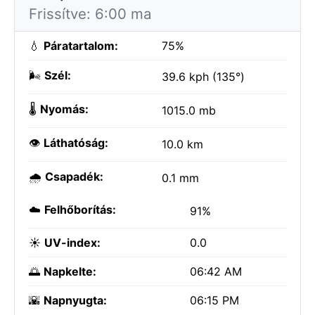
Frissítve: 6:00 ma
💧
Páratartalom:
75%
🌬️
Szél:
39.6 kph (135°)
🌡️
Nyomás:
1015.0 mb
👁️
Láthatóság:
10.0 km
🌧️
Csapadék:
0.1 mm
☁️
Felhőborítás:
91%
☀️
UV-index:
0.0
🌅
Napkelte:
06:42 AM
🌇
Napnyugta:
06:15 PM