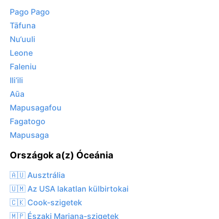
Pago Pago
Tāfuna
Nu‘uuli
Leone
Faleniu
Ili‘ili
Aūa
Mapusagafou
Fagatogo
Mapusaga
Országok a(z) Óceánia
🇦🇺 Ausztrália
🇺🇲 Az USA lakatlan külbirtokai
🇨🇰 Cook-szigetek
🇲🇵 Északi Mariana-szigetek