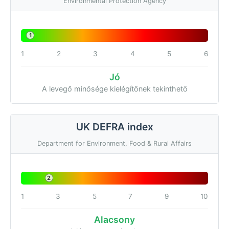
Environmental Protection Agency
1
1
2
3
4
5
6
Jó
A levegő minősége kielégítőnek tekinthető
UK DEFRA index
Department for Environment, Food & Rural Affairs
2
1
3
5
7
9
10
Alacsony