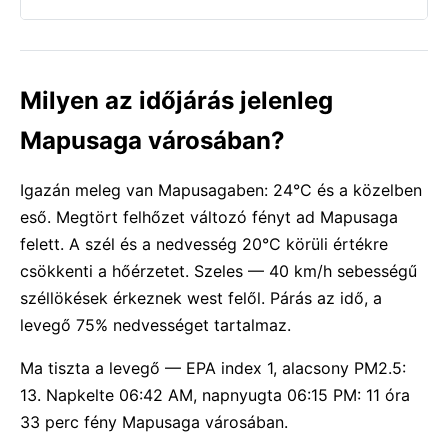
Milyen az időjárás jelenleg
Mapusaga városában?
Igazán meleg van Mapusagaben: 24°C és a közelben
eső. Megtört felhőzet változó fényt ad Mapusaga
felett. A szél és a nedvesség 20°C körüli értékre
csökkenti a hőérzetet. Szeles — 40 km/h sebességű
széllökések érkeznek west felől. Párás az idő, a
levegő 75% nedvességet tartalmaz.
Ma tiszta a levegő — EPA index 1, alacsony PM2.5:
13. Napkelte 06:42 AM, napnyugta 06:15 PM: 11 óra
33 perc fény Mapusaga városában.