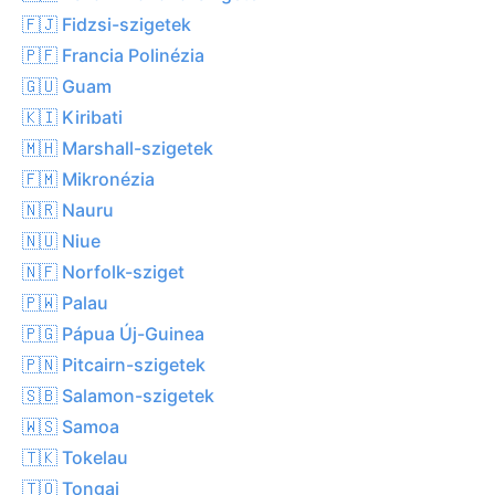
🇫🇯 Fidzsi-szigetek
🇵🇫 Francia Polinézia
🇬🇺 Guam
🇰🇮 Kiribati
🇲🇭 Marshall-szigetek
🇫🇲 Mikronézia
🇳🇷 Nauru
🇳🇺 Niue
🇳🇫 Norfolk-sziget
🇵🇼 Palau
🇵🇬 Pápua Új-Guinea
🇵🇳 Pitcairn-szigetek
🇸🇧 Salamon-szigetek
🇼🇸 Samoa
🇹🇰 Tokelau
🇹🇴 Tongai