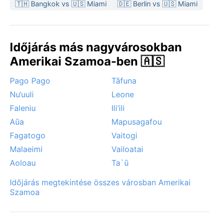
🇹🇭 Bangkok vs 🇺🇸 Miami
🇩🇪 Berlin vs 🇺🇸 Miami
Időjárás más nagyvárosokban
Amerikai Szamoa-ben 🇦🇸
Pago Pago
Tāfuna
Nu‘uuli
Leone
Faleniu
Ili‘ili
Aūa
Mapusagafou
Fagatogo
Vaitogi
Malaeimi
Vailoatai
Aoloau
Ta`ū
Időjárás megtekintése összes városban Amerikai
Szamoa