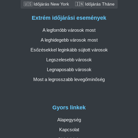
🇺🇸 Időjárás New York
🇮🇳 Időjárás Thāne
Extrém időjárási események
A legforróbb városok most
A leghidegebb városok most
Esőzésekkel leginkább sújtott városok
Legszelesebb városok
Legnaposabb városok
Most a legrosszabb levegőminőség
Gyors linkek
Alapegység
Kapcsolat