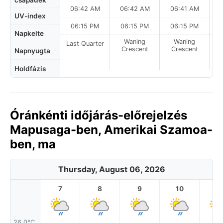
csapadék
06:42 AM
06:42 AM
06:41 AM
UV-index
06:15 PM
06:15 PM
06:15 PM
Napkelte
Waning
Waning
Last Quarter
Crescent
Crescent
Napnyugta
Holdfázis
Óránkénti időjárás-előrejelzés
Mapusaga-ben, Amerikai Szamoa-
ben, ma
Thursday, August 06, 2026
7
8
9
10
11
26.0°C