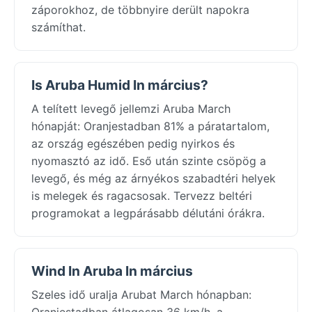
záporokhoz, de többnyire derült napokra
számíthat.
Is Aruba Humid In március?
A telített levegő jellemzi Aruba March
hónapját: Oranjestadban 81% a páratartalom,
az ország egészében pedig nyirkos és
nyomasztó az idő. Eső után szinte csöpög a
levegő, és még az árnyékos szabadtéri helyek
is melegek és ragacsosak. Tervezz beltéri
programokat a legpárásabb délutáni órákra.
Wind In Aruba In március
Szeles idő uralja Arubat March hónapban:
Oranjestadban átlagosan 36 km/h, a