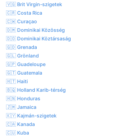
🇻🇬 Brit Virgin-szigetek
🇨🇷 Costa Rica
🇨🇼 Curaçao
🇩🇲 Dominikai Közösség
🇩🇴 Dominikai Köztársaság
🇬🇩 Grenada
🇬🇱 Grönland
🇬🇵 Guadeloupe
🇬🇹 Guatemala
🇭🇹 Haiti
🇧🇶 Holland Karib-térség
🇭🇳 Honduras
🇯🇲 Jamaica
🇰🇾 Kajmán-szigetek
🇨🇦 Kanada
🇨🇺 Kuba