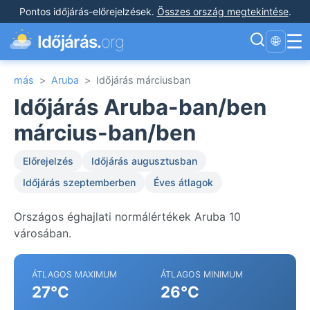
Pontos időjárás-előrejelzések
.
Összes ország megtekintése
.
☰
Időjárás.
org
🌐
más
>
Aruba
>
Időjárás márciusban
Időjárás Aruba-ban/ben
március-ban/ben
Előrejelzés
Időjárás augusztusban
Időjárás szeptemberben
Éves átlagok
Országos éghajlati normálértékek Aruba 10
városában.
ÁTLAGOS MAXIMUM
ÁTLAGOS MINIMUM
27°C
26°C