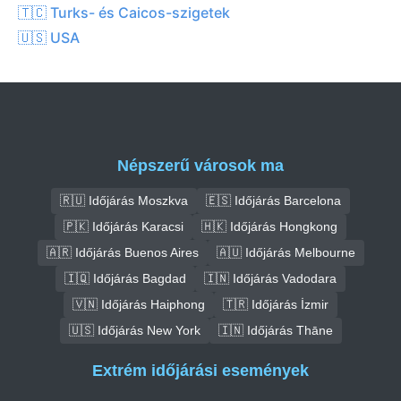
🇹🇨 Turks- és Caicos-szigetek
🇺🇸 USA
Népszerű városok ma
🇷🇺 Időjárás Moszkva
🇪🇸 Időjárás Barcelona
🇵🇰 Időjárás Karacsi
🇭🇰 Időjárás Hongkong
🇦🇷 Időjárás Buenos Aires
🇦🇺 Időjárás Melbourne
🇮🇶 Időjárás Bagdad
🇮🇳 Időjárás Vadodara
🇻🇳 Időjárás Haiphong
🇹🇷 Időjárás İzmir
🇺🇸 Időjárás New York
🇮🇳 Időjárás Thāne
Extrém időjárási események