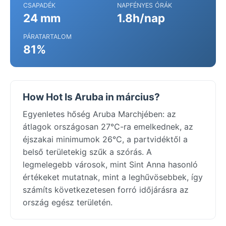
CSAPADÉK
NAPFÉNYES ÓRÁK
24 mm
1.8h/nap
PÁRATARTALOM
81%
How Hot Is Aruba in március?
Egyenletes hőség Aruba Marchjében: az
átlagok országosan 27°C-ra emelkednek, az
éjszakai minimumok 26°C, a partvidéktől a
belső területekig szűk a szórás. A
legmelegebb városok, mint Sint Anna hasonló
értékeket mutatnak, mint a leghűvösebbek, így
számíts következetesen forró időjárásra az
ország egész területén.