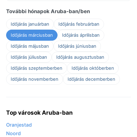
További hónapok Aruba-ban/ben
Időjárás januárban
Időjárás februárban
Időjárás márciusban
Időjárás áprilisban
Időjárás májusban
Időjárás júniusban
Időjárás júliusban
Időjárás augusztusban
Időjárás szeptemberben
Időjárás októberben
Időjárás novemberben
Időjárás decemberben
Top városok Aruba-ban
Oranjestad
Noord