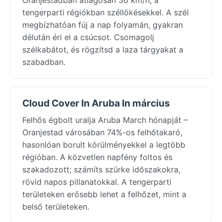
tengerparti régiókban széllökésekkel. A szél
megbízhatóan fúj a nap folyamán, gyakran
délután éri el a csúcsot. Csomagolj
szélkabátot, és rögzítsd a laza tárgyakat a
szabadban.
Cloud Cover In Aruba In március
Felhős égbolt uralja Aruba March hónapját –
Oranjestad városában 74%-os felhőtakaró,
hasonlóan borult körülményekkel a legtöbb
régióban. A közvetlen napfény foltos és
szakadozott; számíts szürke időszakokra,
rövid napos pillanatokkal. A tengerparti
területeken erősebb lehet a felhőzet, mint a
belső területeken.