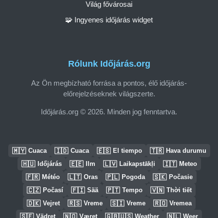
Világ fővárosai
🧩 Ingyenes időjárás widget
Rólunk Időjárás.org
Az Ön megbízható forrása a pontos, élő időjárás-
előrejelzéseknek világszerte.
Időjárás.org © 2026. Minden jog fenntartva.
🇲🇾
🇮🇩
🇪🇸
🇹🇷
Cuaca
Cuaca
El tiempo
Hava durumu
🇭🇺
🇪🇪
🇱🇻
🇮🇹
Időjárás
Ilm
Laikapstākļi
Meteo
🇫🇷
🇱🇹
🇵🇱
🇸🇰
Météo
Oras
Pogoda
Počasie
🇨🇿
🇫🇮
🇵🇹
🇻🇳
Počasí
Sää
Tempo
Thời tiết
🇩🇰
🇷🇸
🇸🇮
🇷🇴
Vejret
Vreme
Vreme
Vremea
🇸🇪
🇳🇴
🇬🇧🇺🇸
🇳🇱
Vädret
Været
Weather
Weer