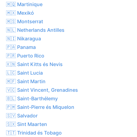
🇲🇶 Martinique
🇲🇽 Mexikó
🇲🇸 Montserrat
🇳🇱 Netherlands Antilles
🇳🇮 Nikaragua
🇵🇦 Panama
🇵🇷 Puerto Rico
🇰🇳 Saint Kitts és Nevis
🇱🇨 Saint Lucia
🇲🇫 Saint Martin
🇻🇨 Saint Vincent, Grenadines
🇧🇱 Saint-Barthélemy
🇵🇲 Saint-Pierre és Miquelon
🇸🇻 Salvador
🇸🇽 Sint Maarten
🇹🇹 Trinidad és Tobago