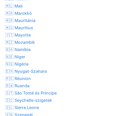
🇲🇱 Mali
🇲🇦 Marokkó
🇲🇷 Mauritánia
🇲🇺 Mauritius
🇾🇹 Mayotte
🇲🇿 Mozambik
🇳🇦 Namíbia
🇳🇪 Niger
🇳🇬 Nigéria
🇪🇭 Nyugat-Szahara
🇷🇪 Réunion
🇷🇼 Ruanda
🇸🇹 São Tomé és Príncipe
🇸🇨 Seychelle-szigetek
🇸🇱 Sierra Leone
🇸🇳 Szenegál