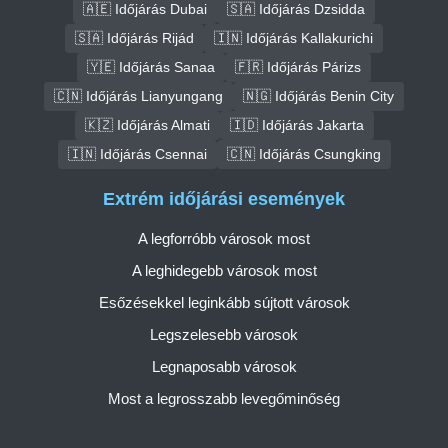
🇦🇪 Időjárás Dubai
🇸🇦 Időjárás Dzsidda
🇸🇦 Időjárás Rijád
🇮🇳 Időjárás Kallakurichi
🇾🇪 Időjárás Sanaa
🇫🇷 Időjárás Párizs
🇨🇳 Időjárás Lianyungang
🇳🇬 Időjárás Benin City
🇰🇿 Időjárás Almati
🇮🇩 Időjárás Jakarta
🇮🇳 Időjárás Csennai
🇨🇳 Időjárás Csungking
Extrém időjárási események
A legforróbb városok most
A leghidegebb városok most
Esőzésekkel leginkább sújtott városok
Legszelesebb városok
Legnaposabb városok
Most a legrosszabb levegőminőség