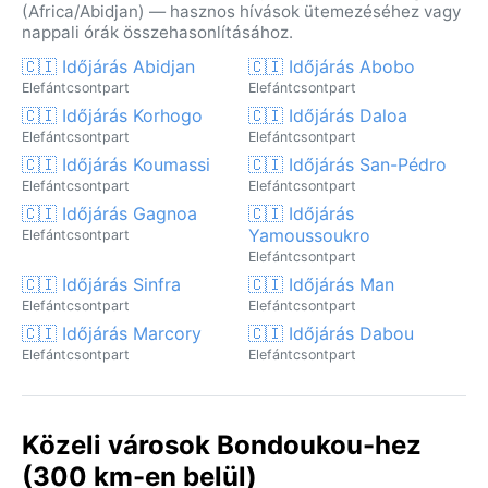
(Africa/Abidjan) — hasznos hívások ütemezéséhez vagy
nappali órák összehasonlításához.
🇨🇮 Időjárás Abidjan
🇨🇮 Időjárás Abobo
Elefántcsontpart
Elefántcsontpart
🇨🇮 Időjárás Korhogo
🇨🇮 Időjárás Daloa
Elefántcsontpart
Elefántcsontpart
🇨🇮 Időjárás Koumassi
🇨🇮 Időjárás San-Pédro
Elefántcsontpart
Elefántcsontpart
🇨🇮 Időjárás Gagnoa
🇨🇮 Időjárás
Yamoussoukro
Elefántcsontpart
Elefántcsontpart
🇨🇮 Időjárás Sinfra
🇨🇮 Időjárás Man
Elefántcsontpart
Elefántcsontpart
🇨🇮 Időjárás Marcory
🇨🇮 Időjárás Dabou
Elefántcsontpart
Elefántcsontpart
Közeli városok Bondoukou-hez
(300 km-en belül)