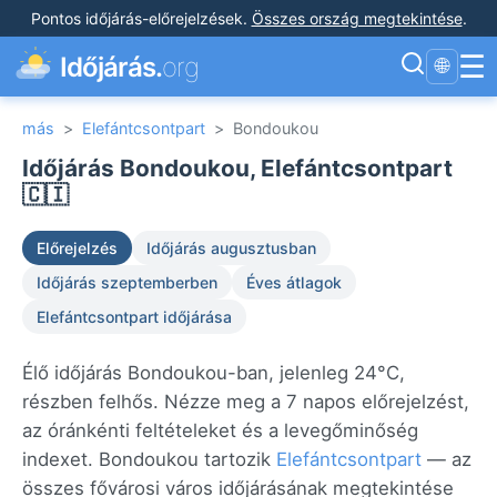
Pontos időjárás-előrejelzések
.
Összes ország megtekintése
.
☰
Időjárás.
org
🌐
más
>
Elefántcsontpart
>
Bondoukou
Időjárás Bondoukou, Elefántcsontpart
🇨🇮
Előrejelzés
Időjárás augusztusban
Időjárás szeptemberben
Éves átlagok
Elefántcsontpart időjárása
Élő időjárás Bondoukou-ban, jelenleg 24°C,
részben felhős. Nézze meg a 7 napos előrejelzést,
az óránkénti feltételeket és a levegőminőség
indexet. Bondoukou tartozik
Elefántcsontpart
— az
összes fővárosi város időjárásának megtekintése