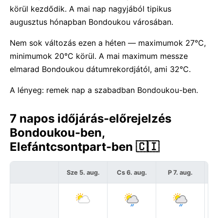
körül kezdődik. A mai nap nagyjából tipikus
augusztus hónapban Bondoukou városában.
Nem sok változás ezen a héten — maximumok 27°C,
minimumok 20°C körül. A mai maximum messze
elmarad Bondoukou dátumrekordjától, ami 32°C.
A lényeg: remek nap a szabadban Bondoukou-ben.
7 napos időjárás-előrejelzés
Bondoukou-ben,
Elefántcsontpart-ben 🇨🇮
Sze 5. aug.
Cs 6. aug.
P 7. aug.
S