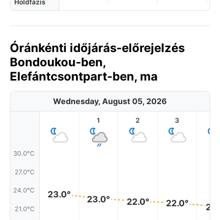
Holdfázis
Óránkénti időjárás-előrejelzés
Bondoukou-ben,
Elefántcsontpart-ben, ma
Wednesday, August 05, 2026
1
2
3
4
30.0°C
27.0°C
24.0°C
23.0°
23.0°
22.0°
22.0°
21.
21.0°C