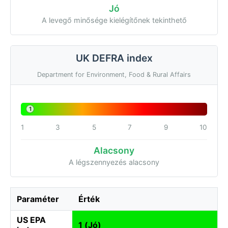
Jó
A levegő minősége kielégítőnek tekinthető
UK DEFRA index
Department for Environment, Food & Rural Affairs
1
1
3
5
7
9
10
Alacsony
A légszennyezés alacsony
Paraméter
Érték
US EPA
1 (Jó)