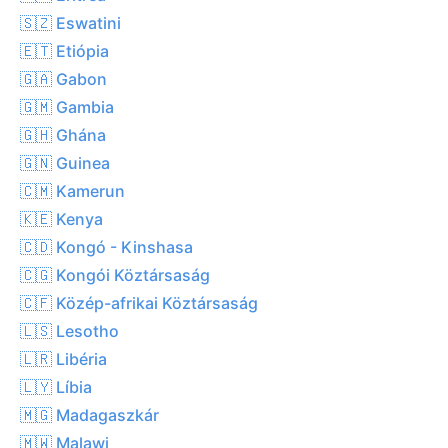
🇸🇿 Eswatini
🇪🇹 Etiópia
🇬🇦 Gabon
🇬🇲 Gambia
🇬🇭 Ghána
🇬🇳 Guinea
🇨🇲 Kamerun
🇰🇪 Kenya
🇨🇩 Kongó - Kinshasa
🇨🇬 Kongói Köztársaság
🇨🇫 Közép-afrikai Köztársaság
🇱🇸 Lesotho
🇱🇷 Libéria
🇱🇾 Líbia
🇲🇬 Madagaszkár
🇲🇼 Malawi