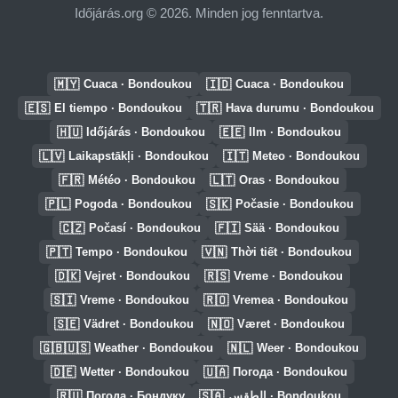
Időjárás.org © 2026. Minden jog fenntartva.
🇲🇾
🇮🇩
Cuaca · Bondoukou
Cuaca · Bondoukou
🇪🇸
🇹🇷
El tiempo · Bondoukou
Hava durumu · Bondoukou
🇭🇺
🇪🇪
Időjárás · Bondoukou
Ilm · Bondoukou
🇱🇻
🇮🇹
Laikapstākļi · Bondoukou
Meteo · Bondoukou
🇫🇷
🇱🇹
Météo · Bondoukou
Oras · Bondoukou
🇵🇱
🇸🇰
Pogoda · Bondoukou
Počasie · Bondoukou
🇨🇿
🇫🇮
Počasí · Bondoukou
Sää · Bondoukou
🇵🇹
🇻🇳
Tempo · Bondoukou
Thời tiết · Bondoukou
🇩🇰
🇷🇸
Vejret · Bondoukou
Vreme · Bondoukou
🇸🇮
🇷🇴
Vreme · Bondoukou
Vremea · Bondoukou
🇸🇪
🇳🇴
Vädret · Bondoukou
Været · Bondoukou
🇬🇧🇺🇸
🇳🇱
Weather · Bondoukou
Weer · Bondoukou
🇩🇪
🇺🇦
Wetter · Bondoukou
Погода · Bondoukou
🇷🇺
🇸🇦
Погода · Бондуку
الطقس · Bondoukou