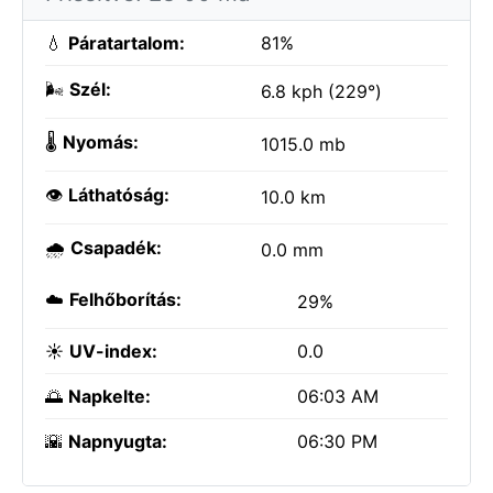
💧
Páratartalom:
81%
🌬️
Szél:
6.8 kph (229°)
🌡️
Nyomás:
1015.0 mb
👁️
Láthatóság:
10.0 km
🌧️
Csapadék:
0.0 mm
☁️
Felhőborítás:
29%
☀️
UV-index:
0.0
🌅
Napkelte:
06:03 AM
🌇
Napnyugta:
06:30 PM