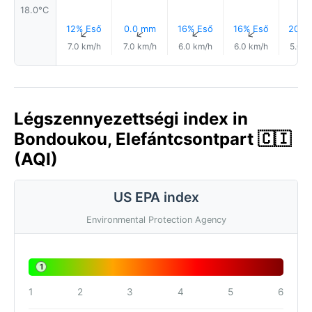
18.0°C
12% Eső
0.0 mm
16% Eső
16% Eső
20% 
↑
↑
↑
↑
7.0 km/h
7.0 km/h
6.0 km/h
6.0 km/h
5.0 k
Légszennyezettségi index in
Bondoukou, Elefántcsontpart 🇨🇮
(AQI)
US EPA index
Environmental Protection Agency
1
1
2
3
4
5
6