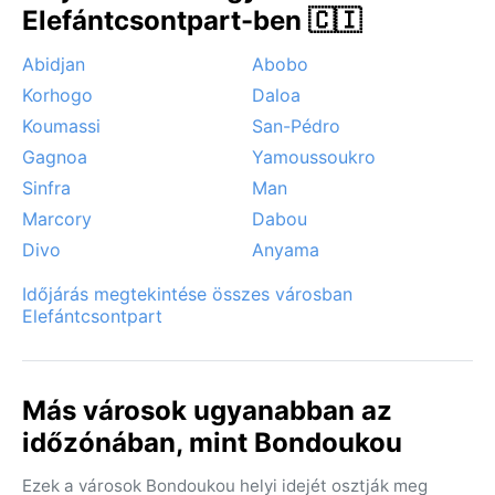
Elefántcsontpart-ben 🇨🇮
Abidjan
Abobo
Korhogo
Daloa
Koumassi
San-Pédro
Gagnoa
Yamoussoukro
Sinfra
Man
Marcory
Dabou
Divo
Anyama
Időjárás megtekintése összes városban
Elefántcsontpart
Más városok ugyanabban az
időzónában, mint Bondoukou
Ezek a városok Bondoukou helyi idejét osztják meg