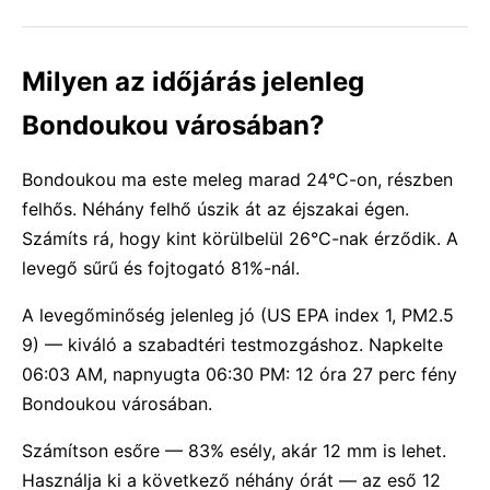
Milyen az időjárás jelenleg
Bondoukou városában?
Bondoukou ma este meleg marad 24°C-on, részben
felhős. Néhány felhő úszik át az éjszakai égen.
Számíts rá, hogy kint körülbelül 26°C-nak érződik. A
levegő sűrű és fojtogató 81%-nál.
A levegőminőség jelenleg jó (US EPA index 1, PM2.5
9) — kiváló a szabadtéri testmozgáshoz. Napkelte
06:03 AM, napnyugta 06:30 PM: 12 óra 27 perc fény
Bondoukou városában.
Számítson esőre — 83% esély, akár 12 mm is lehet.
Használja ki a következő néhány órát — az eső 12