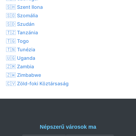
🇸🇭 Szent Ilona
🇸🇴 Szomália
🇸🇩 Szudán
🇹🇿 Tanzánia
🇹🇬 Togo
🇹🇳 Tunézia
🇺🇬 Uganda
🇿🇲 Zambia
🇿🇼 Zimbabwe
🇨🇻 Zöld-foki Köztársaság
Népszerű városok ma