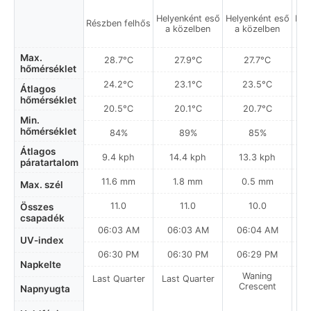
Helyenként eső
Helyenként eső
Hel
Részben felhős
a közelben
a közelben
a
Max.
28.7°C
27.9°C
27.7°C
hőmérséklet
24.2°C
23.1°C
23.5°C
Átlagos
hőmérséklet
20.5°C
20.1°C
20.7°C
Min.
hőmérséklet
84%
89%
85%
Átlagos
9.4 kph
14.4 kph
13.3 kph
páratartalom
11.6 mm
1.8 mm
0.5 mm
Max. szél
11.0
11.0
10.0
Összes
csapadék
06:03 AM
06:03 AM
06:04 AM
0
UV-index
06:30 PM
06:30 PM
06:29 PM
Napkelte
Waning
Last Quarter
Last Quarter
Crescent
Napnyugta