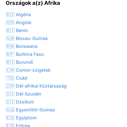
Országok a(z) Afrika
🇩🇿 Algéria
🇦🇴 Angóla
🇧🇯 Benin
🇬🇼 Bissau-Guinea
🇧🇼 Botswana
🇧🇫 Burkina Faso
🇧🇮 Burundi
🇰🇲 Comor-szigetek
🇹🇩 Csád
🇿🇦 Dél-afrikai Köztársaság
🇸🇸 Dél-Szudán
🇩🇯 Dzsibuti
🇬🇶 Egyenlítői-Guinea
🇪🇬 Egyiptom
🇪🇷 Eritrea