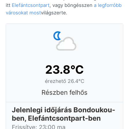
itt
Elefántcsontpart
, vagy böngésszen
a legforróbb
városokat most
világszerte.
23.8°C
érezhető 26.4°C
Részben felhős
Jelenlegi időjárás Bondoukou-
ben, Elefántcsontpart-ben
Frissítve: 23:00 ma