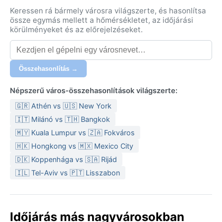
Keressen rá bármely városra világszerte, és hasonlítsa
össze egymás mellett a hőmérsékletet, az időjárási
körülményeket és az előrejelzéseket.
Összehasonlítás →
Népszerű város-összehasonlítások világszerte:
🇬🇷 Athén vs 🇺🇸 New York
🇮🇹 Milánó vs 🇹🇭 Bangkok
🇲🇾 Kuala Lumpur vs 🇿🇦 Fokváros
🇭🇰 Hongkong vs 🇲🇽 Mexico City
🇩🇰 Koppenhága vs 🇸🇦 Rijád
🇮🇱 Tel-Aviv vs 🇵🇹 Lisszabon
Időjárás más nagyvárosokban