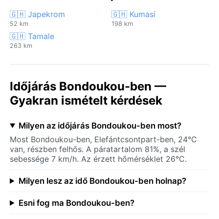
🇬🇭 Japekrom
🇬🇭 Kumasi
52 km
198 km
🇬🇭 Tamale
263 km
Időjárás Bondoukou-ben —
Gyakran ismételt kérdések
Milyen az időjárás Bondoukou-ben most?
Most Bondoukou-ben, Elefántcsontpart-ben, 24°C
van, részben felhős. A páratartalom 81%, a szél
sebessége 7 km/h. Az érzett hőmérséklet 26°C.
Milyen lesz az idő Bondoukou-ben holnap?
Esni fog ma Bondoukou-ben?